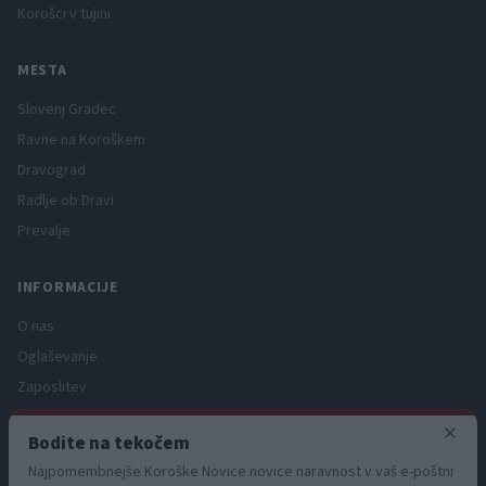
Korošci v tujini
MESTA
Slovenj Gradec
Ravne na Koroškem
Dravograd
Radlje ob Dravi
Prevalje
INFORMACIJE
O nas
Oglaševanje
Zaposlitev
Pravno obvestilo
×
Bodite na tekočem
Zasebnost in piškotki
Najpomembnejše Koroške Novice novice naravnost v vaš e-poštni
Storitve