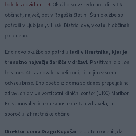
bolnik s covidom-19.
Okužbo so v sredo potrdili v 16
občinah, največ, pet v Rogaški Slatini. Štiri okužbe so
potrdili v Ljubljani, v Ilirski Bistrici dve, v ostalih občinah
pa po eno.
Eno novo okužbo so potrdili
tudi v Hrastniku, kjer je
trenutno največje žarišče v državi.
Pozitiven je bil en
bris med 41 stanovalci v beli coni, ki so jim v sredo
odvzeli brise. Eno osebo iz doma so danes prepeljali na
zdravljenje v Univerzitetni klinični center (UKC) Maribor.
En stanovalec in ena zaposlena sta ozdravela, so
sporočili iz hrastniške občine.
Direktor doma Drago Kopušar
je ob tem ocenil, da