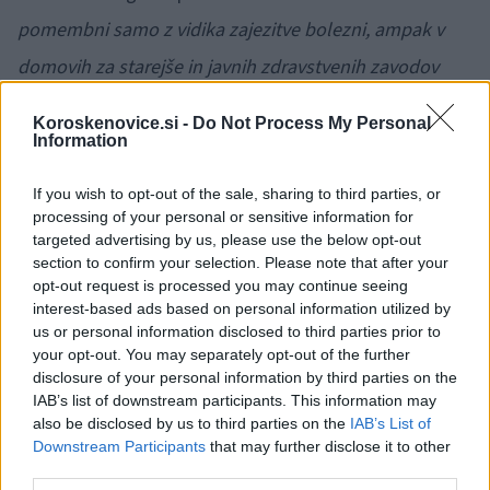
pomembni samo z vidika zajezitve bolezni, ampak v
domovih za starejše in javnih zdravstvenih zavodov
tudi z vidika logistike obravnave bolnikov,"
je pojasnil.
Koroskenovice.si -
Do Not Process My Personal
Information
Po oceni
Logarjeve
epidemiologi stanje na terenu za
If you wish to opt-out of the sale, sharing to third parties, or
zdaj še smatrajo za obvladljivo. "
Še vedno smo v fazi,
processing of your personal or sensitive information for
ko aktivno iščemo vse kontakte in jih po potrebi
targeted advertising by us, please use the below opt-out
section to confirm your selection. Please note that after your
testirano, če je ocenjeno, da gre za tesen stik,"
je
opt-out request is processed you may continue seeing
dejala.
interest-based ads based on personal information utilized by
us or personal information disclosed to third parties prior to
your opt-out. You may separately opt-out of the further
Pristojni ob tem upajo, da bo epidemiologom v
disclosure of your personal information by third parties on the
IAB’s list of downstream participants. This information may
pomoč nova aplikacija #OstaniZdrav,
namenjena
also be disclosed by us to third parties on the
IAB’s List of
obveščanju o stikih z okuženimi z novim koronavirusom.
Downstream Participants
that may further disclose it to other
third parties.
Do roka, ki se izteče v soboto, bo oddana v mobilni