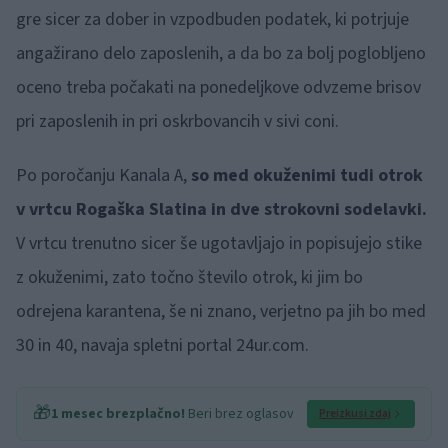
gre sicer za dober in vzpodbuden podatek, ki potrjuje
angažirano delo zaposlenih, a da bo za bolj poglobljeno
oceno treba počakati na ponedeljkove odvzeme brisov
pri zaposlenih in pri oskrbovancih v sivi coni.
Po poročanju Kanala A,
so med okuženimi tudi otrok
v vrtcu Rogaška Slatina in dve strokovni sodelavki.
V vrtcu trenutno sicer še ugotavljajo in popisujejo stike
z okuženimi, zato točno število otrok, ki jim bo
odrejena karantena, še ni znano, verjetno pa jih bo med
30 in 40, navaja spletni portal 24ur.com.
🎁
1 mesec brezplačno!
Beri brez oglasov
Preizkusi zdaj