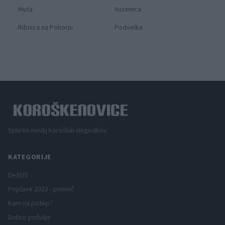
Muta
Vuzenica
Ribnica na Pohorju
Podvelka
Spletni medij koroških dogodkov.
KATEGORIJE
DeSUS
Poplave 2023 - pomoč
Kam na potep?
Dobro počutje