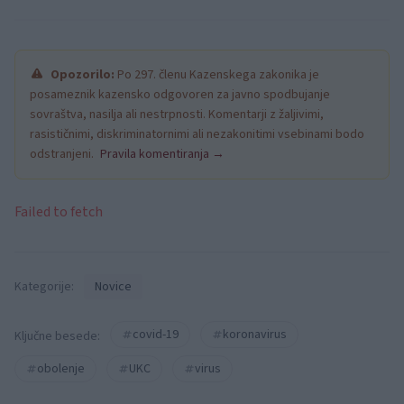
Opozorilo:
Po 297. členu Kazenskega zakonika je
posameznik kazensko odgovoren za javno spodbujanje
sovraštva, nasilja ali nestrpnosti. Komentarji z žaljivimi,
rasističnimi, diskriminatornimi ali nezakonitimi vsebinami bodo
odstranjeni.
Pravila komentiranja →
Failed to fetch
Kategorije:
Novice
covid-19
koronavirus
Ključne besede:
obolenje
UKC
virus