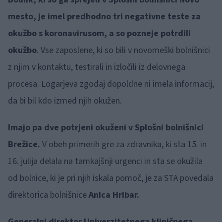
mesto, je imel predhodno tri negativne teste za
okužbo s koronavirusom, a so pozneje potrdili
okužbo
. Vse zaposlene, ki so bili v novomeški bolnišnici
z njim v kontaktu, testirali in izločili iz delovnega
procesa. Logarjeva zgodaj dopoldne ni imela informacij,
da bi bil kdo izmed njih okužen.
Imajo pa dve potrjeni okuženi v Splošni bolnišnici
Brežice.
V obeh primerih gre za zdravnika, ki sta 15. in
16. julija delala na tamkajšnji urgenci in sta se okužila
od bolnice, ki je pri njih iskala pomoč, je za STA povedala
direktorica bolnišnice
Anica Hribar.
Generalni direktor Univerzitetnega kliničnega