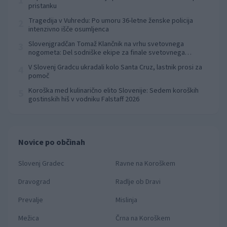
1
pristanku
Tragedija v Vuhredu: Po umoru 36-letne ženske policija
2
intenzivno išče osumljenca
Slovenjgradčan Tomaž Klančnik na vrhu svetovnega
3
nogometa: Del sodniške ekipe za finale svetovnega
prvenstva
V Slovenj Gradcu ukradali kolo Santa Cruz, lastnik prosi za
4
pomoč
Koroška med kulinarično elito Slovenije: Sedem koroških
5
gostinskih hiš v vodniku Falstaff 2026
Novice po občinah
Slovenj Gradec
Ravne na Koroškem
Dravograd
Radlje ob Dravi
Prevalje
Mislinja
Mežica
Črna na Koroškem