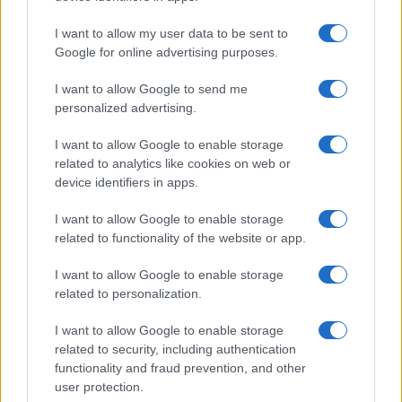
Po svetu se razmere glede širjenja novega
I want to allow my user data to be sent to
koronavirusa ne umirjajo.
V Braziliji so v zadnjem
Google for online advertising purposes.
dnevu potrdili rekordnih 69.074 novih okužb, za
I want to allow Google to send me
personalized advertising.
covidom-19 je umrlo 1595 ljudi, kar je prav tako
rekordno število za en dan. O doslej najvišjem številu
I want to allow Google to enable storage
related to analytics like cookies on web or
okužb v enem dnevu poročajo tudi iz Avstralije, kjer so
device identifiers in apps.
jih danes samo v zvezni državi Viktorija potrdili 723.
I want to allow Google to enable storage
Umrlo je 13 ljudi, kar je prav tako največ od začetka
related to functionality of the website or app.
epidemije covida-19.
I want to allow Google to enable storage
related to personalization.
V ZDA,
najhuje prizadeti državi na svetu je za
I want to allow Google to enable storage
koronavirusno boleznijo 19
v zadnjem dnevu umrlo še
related to security, including authentication
functionality and fraud prevention, and other
1267 ljudi,
s čimer je število smrtnih žrtev preseglo
user protection.