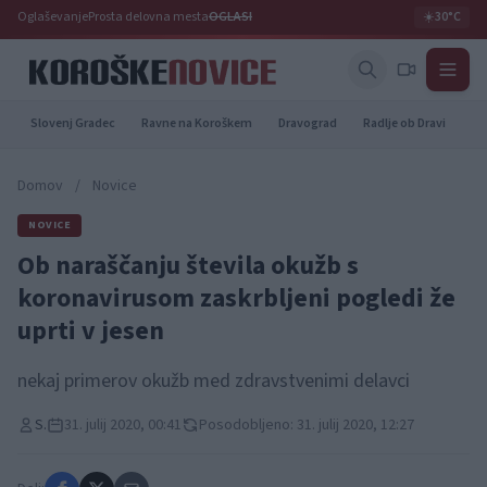
Oglaševanje
Prosta delovna mesta
OGLASI
☀️
30°C
Slovenj Gradec
Ravne na Koroškem
Dravograd
Radlje ob Dravi
Pr
Domov
/
Novice
NOVICE
Ob naraščanju števila okužb s
koronavirusom zaskrbljeni pogledi že
uprti v jesen
nekaj primerov okužb med zdravstvenimi delavci
S.
31. julij 2020, 00:41
Posodobljeno: 31. julij 2020, 12:27