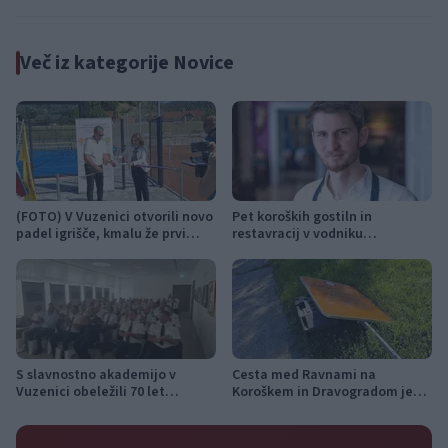
Več iz kategorije Novice
(FOTO) V Vuzenici otvorili novo
Pet koroških gostiln in
padel igrišče, kmalu že prvi
restavracij v vodniku
turnir
Gault&Millau Slovenija 2026,
GT19 najboljši med Korošci
S slavnostno akademijo v
Cesta med Ravnami na
Vuzenici obeležili 70 let
Koroškem in Dravogradom je
Gasilske zveze Dravske doline
predčasno odprta za promet