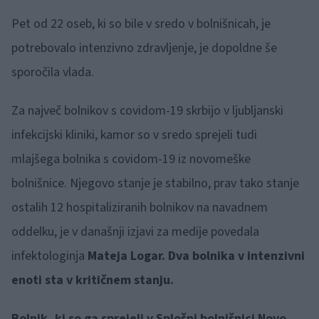
Pet od 22 oseb, ki so bile v sredo v bolnišnicah, je
potrebovalo intenzivno zdravljenje, je dopoldne še
sporočila vlada.
Za največ bolnikov s covidom-19 skrbijo v ljubljanski
infekcijski kliniki, kamor so v sredo sprejeli tudi
mlajšega bolnika s covidom-19 iz novomeške
bolnišnice. Njegovo stanje je stabilno, prav tako stanje
ostalih 12 hospitaliziranih bolnikov na navadnem
oddelku, je v današnji izjavi za medije povedala
infektologinja
Mateja Logar.
Dva bolnika v intenzivni
enoti sta v kritičnem stanju.
Bolnik, ki so ga sprejeli v Splošni bolnišnici Novo