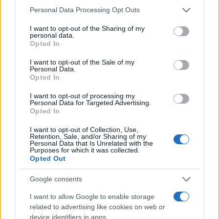
Please note that this website/app uses one or more Google
Personal Data Processing Opt Outs
trgovini GooglePlay in AppStore, je danes zagotovil
services and may gather and store information including but
državni sekretar na ministrstvu za javno upravo Peter
not limited to your visit or usage behaviour. You may click to
I want to opt-out of the Sharing of my
personal data.
grant or deny consent to Google and its third-party tags to
Opted In
Geršak. Aplikacija že deluje, prilagojena je slovenskim
use your data for below specified purposes in below Google
consent section.
uporabnikom in je v testiranju na ministrstvu in
I want to opt-out of the Sale of my
Personal Data.
Opted In
Nacionalnem inštitutu za javno zdravje.
I want to opt-out of processing my
Personal Data for Targeted Advertising.
Informacijska pooblaščenka
Mojca Prelesnik
je ob tem
Opted In
ponovno
opozorila na neustrezne pravne podlage
I want to opt-out of Collection, Use,
Retention, Sale, and/or Sharing of my
za delovanje aplikacije covid-19
. Ocena učinkov ne
Personal Data that Is Unrelated with the
Purposes for which it was collected.
more sanirati pomanjkljivosti veljavnega zakona, je
Opted Out
navedla in dodala, da je stališče vseh evropskih državnih
Google consents
nadzornih organov za varstvo osebnih podatkov glede
I want to allow Google to enable storage
pravnih podlag za aplikacijo enotno.
related to advertising like cookies on web or
device identifiers in apps.