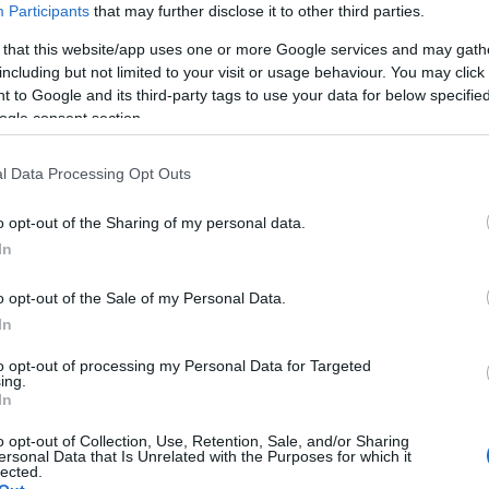
Participants
that may further disclose it to other third parties.
 that this website/app uses one or more Google services and may gath
Preizk
including but not limited to your visit or usage behaviour. You may click 
 to Google and its third-party tags to use your data for below specifi
ogle consent section.
l Data Processing Opt Outs
o opt-out of the Sharing of my personal data.
In
o opt-out of the Sale of my Personal Data.
In
to opt-out of processing my Personal Data for Targeted
ing.
In
o opt-out of Collection, Use, Retention, Sale, and/or Sharing
ersonal Data that Is Unrelated with the Purposes for which it
CH V SLALOMU
lected.