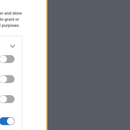
er and store
usi zdaj
to grant or
ed purposes