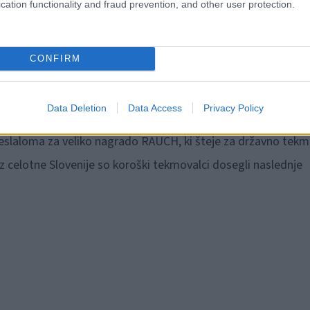
cation functionality and fraud prevention, and other user protection.
CONFIRM
H V VELESLALOMU (U-12)
Data Deletion
Data Access
Privacy Policy
eslaloma za veliko nagrado RAUCH, ki šteje za državno tekm
iz celotne Slovenije so koroški tekmovalci dosegli naslednje