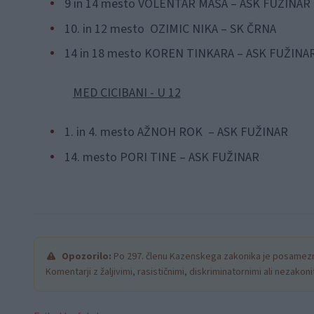
9 in 14 mesto VOLENTAR MAŠA – ASK FUŽINAR
10. in 12 mesto OZIMIC NIKA – SK ČRNA
14 in 18 mesto KOREN TINKARA – ASK FUŽINA
MED CICIBANI - U 12
1. in 4. mesto AŽNOH ROK – ASK FUŽINAR
14. mesto PORI TINE – ASK FUŽINAR
Opozorilo:
Po 297. členu Kazenskega zakonika je posamezni
Komentarji z žaljivimi, rasističnimi, diskriminatornimi ali nezako