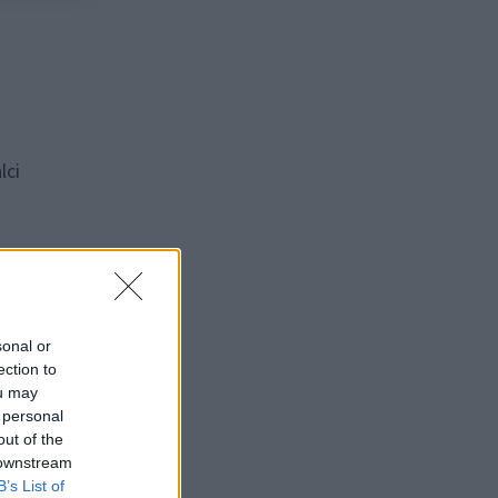
lci
sonal or
ection to
ou may
 personal
out of the
 downstream
B’s List of