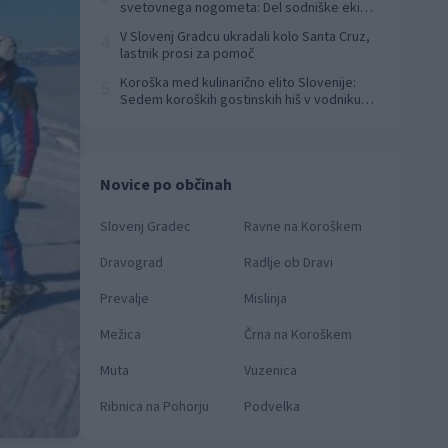
svetovnega nogometa: Del sodniške ekipe
za finale svetovnega prvenstva
V Slovenj Gradcu ukradali kolo Santa Cruz,
4
lastnik prosi za pomoč
Koroška med kulinarično elito Slovenije:
5
Sedem koroških gostinskih hiš v vodniku
Falstaff 2026
Novice po občinah
Slovenj Gradec
Ravne na Koroškem
Dravograd
Radlje ob Dravi
Prevalje
Mislinja
Mežica
Črna na Koroškem
Muta
Vuzenica
Ribnica na Pohorju
Podvelka