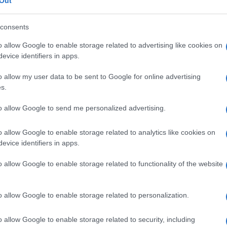
Out
slalomu za veliko nagrado RAUCH v kategoriji U14 in U16. Med
consents
movalci dosegli naslednje vidnejše rezultate:
o allow Google to enable storage related to advertising like cookies on
evice identifiers in apps.
Preizk
o allow my user data to be sent to Google for online advertising
s.
to allow Google to send me personalized advertising.
o allow Google to enable storage related to analytics like cookies on
evice identifiers in apps.
o allow Google to enable storage related to functionality of the website
o allow Google to enable storage related to personalization.
o allow Google to enable storage related to security, including