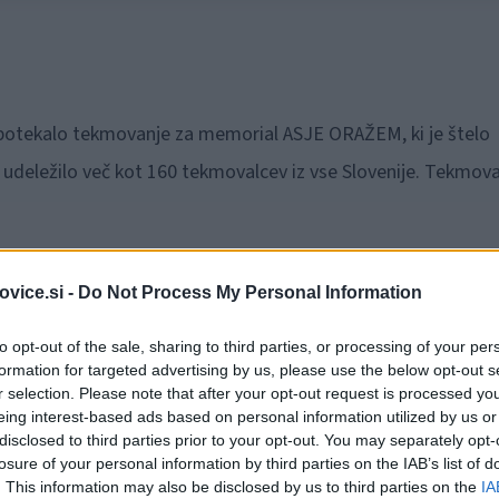
ri potekalo tekmovanje za memorial ASJE ORAŽEM, ki je štelo
 udeležilo več kot 160 tekmovalcev iz vse Slovenije. Tekmova
vice.si -
Do Not Process My Personal Information
to opt-out of the sale, sharing to third parties, or processing of your per
formation for targeted advertising by us, please use the below opt-out s
r selection. Please note that after your opt-out request is processed y
eing interest-based ads based on personal information utilized by us or
disclosed to third parties prior to your opt-out. You may separately opt-
losure of your personal information by third parties on the IAB’s list of
. This information may also be disclosed by us to third parties on the
IA