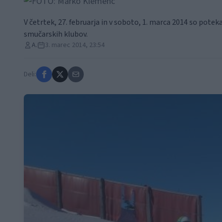
V četrtek, 27. februarja in v soboto, 1. marca 2014 so pote
smučarskih klubov.
A.
3. marec 2014, 23:54
Deli: