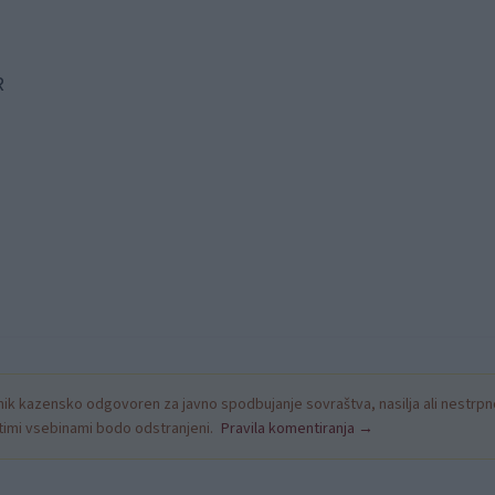
R
k kazensko odgovoren za javno spodbujanje sovraštva, nasilja ali nestrpno
nitimi vsebinami bodo odstranjeni.
Pravila komentiranja →