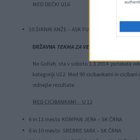
authenti
MED DEČKI U16
10.ŠIRNIK ANŽE – ASK FUŽINAR
DRŽAVNA
TEKMA ZA VELIKO NAGRADO RAUC
Na Golteh sta v soboto 1.3.2014 potekala vel
kategoriji U12. Med 90 cicibankami in cicibani 
vidnejše rezultate:
MED CICIBANKAMI - U 12
6 in 13 mesto KOMPAN JERA – SK ČRNA
8 in 10 mesto SREBRE SARA – SK ČRNA