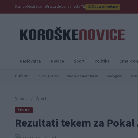
Domov
Oglaševanje
Prosta delovna mesta
Odstrani oglase
Naslovnica
Novice
Šport
Politika
Črna kron
OBČINE:
Slovenj Gradec
Ravne na Koroškem
Dravograd
Radlj
Domov
/
Šport
ŠPORT
Rezultati tekem za Pokal