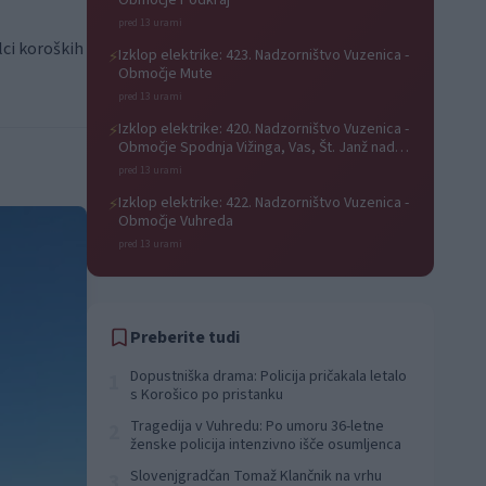
Območje Podkraj
pred 13 urami
lci koroških
Izklop elektrike: 423. Nadzorništvo Vuzenica -
⚡
Območje Mute
pred 13 urami
Izklop elektrike: 420. Nadzorništvo Vuzenica -
⚡
Območje Spodnja Vižinga, Vas, Št. Janž nad
Radljami, Suhi Vrh, Dobrava
pred 13 urami
Izklop elektrike: 422. Nadzorništvo Vuzenica -
⚡
Območje Vuhreda
pred 13 urami
Preberite tudi
Dopustniška drama: Policija pričakala letalo
1
s Korošico po pristanku
Tragedija v Vuhredu: Po umoru 36-letne
2
ženske policija intenzivno išče osumljenca
Slovenjgradčan Tomaž Klančnik na vrhu
3