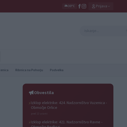
Prijava
🌥️
30°C
zenica
Ribnica na Pohorju
Podvelka
Obvestila
Izklop elektrike: 424. Nadzorništvo Vuzenica -
⚡
Območje Orlice
pred 13 urami
Izklop elektrike: 421. Nadzorništvo Ravne -
⚡