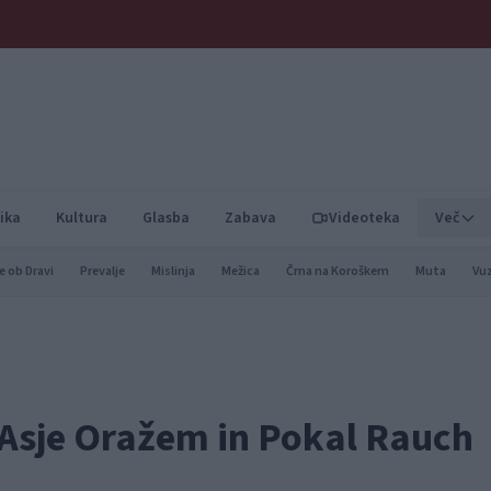
ika
Kultura
Glasba
Zabava
Videoteka
Več
e ob Dravi
Prevalje
Mislinja
Mežica
Črna na Koroškem
Muta
Vu
 Asje Oražem in Pokal Rauch