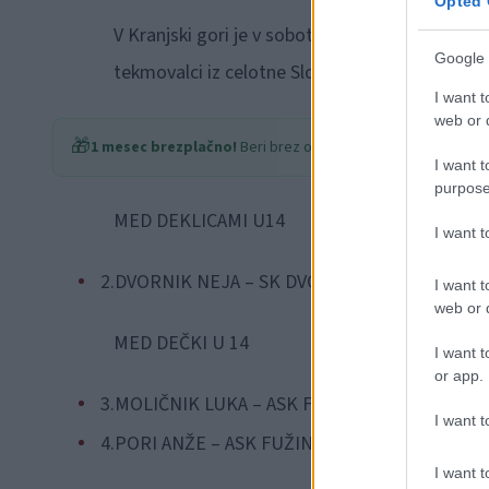
Opted 
V Kranjski gori je v soboto 1.3.2014 potekal 
Google 
tekmovalci iz celotne Slovenije so koroški tek
I want t
web or d
🎁
1 mesec brezplačno!
Beri brez oglasov
I want t
purpose
MED DEKLICAMI U14
I want 
2.DVORNIK NEJA – SK DVORNIK
I want t
web or d
MED DEČKI U 14
I want t
or app.
3.MOLIČNIK LUKA – ASK FUŽINAR
I want t
4.PORI ANŽE – ASK FUŽINAR
I want t