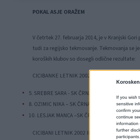
POKAL ASJE ORAŽEM
V četrtek 27. februarja 2014, je v Kranjski Go
tudi za regijsko tekmovanje. Tekmovanja se je
koroških klubov so dosegli odlične rezultate:
CICIBANKE LETNIK 2002 IN MLAJŠE:
Koroskeno
5. SREBRE SARA - SK ČRNA
If you wish 
8. OZIMIC NIKA – SK ČRNA
sensitive in
confirm you
10. LESJAK MANCA –SK ČRNA
continue se
information 
further disc
CICIBANI LETNIK 2002 IN MLAJŠI:
participants