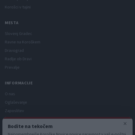
Korošci v tujini
MESTA
Slovenj Gradec
Ravne na Koroškem
Dravograd
Radlje ob Dravi
Prevalje
INFORMACIJE
O nas
Oglaševanje
Zaposlitev
Pravno obvestilo
×
Bodite na tekočem
Zasebnost in piškotki
Najpomembnejše Koroške Novice novice naravnost v vaš e-poštni