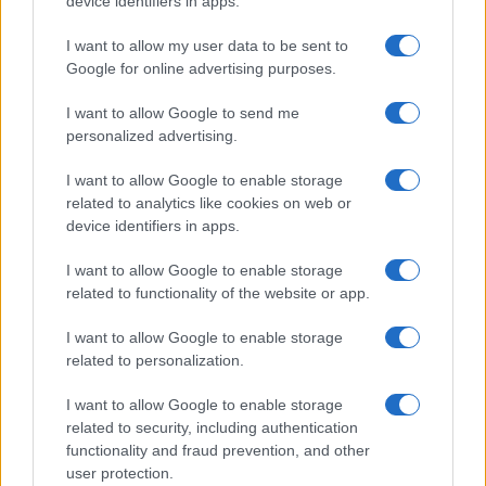
device identifiers in apps.
čela DZ
stolčke na
Prva dejanja
Premier Janša
jesenskih
nove vlade: Z
prevzel posle od
volitvah
I want to allow my user data to be sent to
vladne palače
predhodnika
4. junij 2026
4. junij 2026
umaknili
Goloba
Google for online advertising purposes.
palestinsko
zastavo
Pred poslanci
Golob: Janša je
I want to allow Google to send me
potrjevanje
grozil, da me bo
personalized advertising.
četrte Janševe
poslal na Dob
4. junij 2026
22. maj 2026
ministrske ekipe
I want to allow Google to enable storage
related to analytics like cookies on web or
Več novic →
device identifiers in apps.
I want to allow Google to enable storage
GLASBA
related to functionality of the website or app.
I want to allow Google to enable storage
Slovenj Gradec
Slovenj Gradec
related to personalization.
I want to allow Google to enable storage
related to security, including authentication
functionality and fraud prevention, and other
user protection.