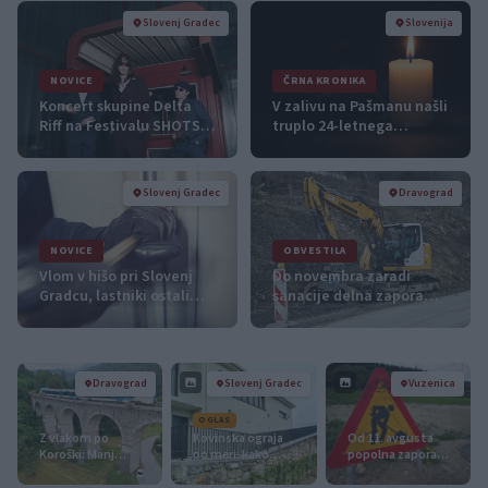
Slovenj Gradec
Slovenija
NOVICE
ČRNA KRONIKA
Koncert skupine Delta
V zalivu na Pašmanu našli
Riff na Festivalu SHOTS
truplo 24-letnega
prestavljen na jutri
Slovenca
Slovenj Gradec
Dravograd
NOVICE
OBVESTILA
Vlom v hišo pri Slovenj
Do novembra zaradi
Gradcu, lastniki ostali
sanacije delna zapora
brez orodja in modema
občinske ceste v
Dravogradu
Dravograd
Slovenj Gradec
Vuzenica
OGLAS
Z vlakom po
Kovinska ograja
Od 11. avgusta
Koroški: Manj
po meri: kako
popolna zapora
gneče, več
izbrati material,
ceste Falorn–Sv.
udobja
polnilo in izvedbo
Primož