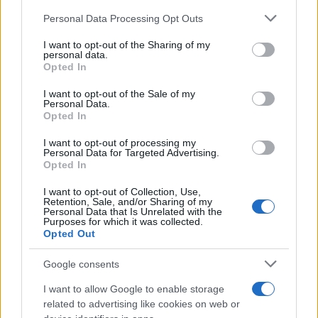
Please note that this website/app uses one or more Google
Personal Data Processing Opt Outs
Več novic →
services and may gather and store information including but
not limited to your visit or usage behaviour. You may click to
I want to opt-out of the Sharing of my
personal data.
grant or deny consent to Google and its third-party tags to
POLITIKA
Opted In
use your data for below specified purposes in below Google
consent section.
I want to opt-out of the Sale of my
Personal Data.
Opted In
Slovenija
I want to opt-out of processing my
Personal Data for Targeted Advertising.
Opted In
Alarmanten migrantski val v Ceuti sprožil
I want to opt-out of Collection, Use,
pozive k nujnemu ukrepanju, odzval se je tudi
Retention, Sale, and/or Sharing of my
Personal Data that Is Unrelated with the
Janez Janša
Purposes for which it was collected.
Opted Out
Svoboda, SD in
Znani že
Google consents
Levica
nekateri
predlagajo
kandidati, ki se
pred 10 dnevi
7. julij 2026
I want to allow Google to enable storage
razrešitev
podajajo v lov
related to advertising like cookies on web or
Stevanovića s
na županske