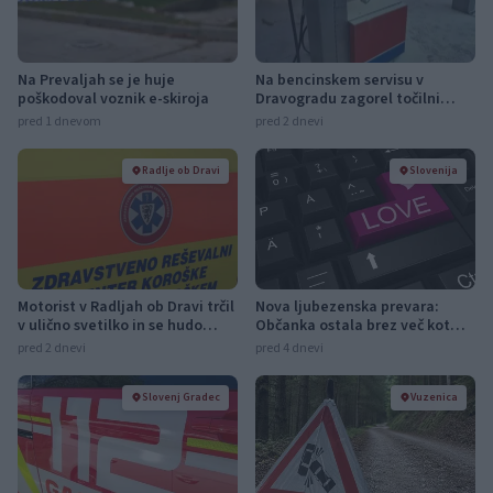
Na Prevaljah se je huje
Na bencinskem servisu v
poškodoval voznik e-skiroja
Dravogradu zagorel točilni
avtomat, požar pogasili
pred 1 dnevom
pred 2 dnevi
zaposleni
Radlje ob Dravi
Slovenija
Motorist v Radljah ob Dravi trčil
Nova ljubezenska prevara:
v ulično svetilko in se hudo
Občanka ostala brez več kot
poškodoval
27.000 evrov
pred 2 dnevi
pred 4 dnevi
Slovenj Gradec
Vuzenica