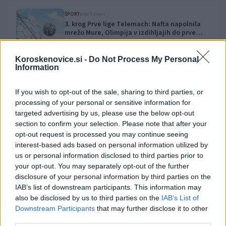
ŠPORT
pred 3 dnevi
3. krog Prve lige Telemach: Nafta napolnila
mrežo Mure, Olimpija v izdihljajih do prve
zmage
Slovenija
Koroskenovice.si -
Do Not Process My Personal
Information
ŠPORT
pred 4 dnevi
Zoran Jovičić: Iz igralca v trenerja – v Slovenj
Gradec se vrača z jasno vizijo
If you wish to opt-out of the sale, sharing to third parties, or
Slovenj Gradec
processing of your personal or sensitive information for
targeted advertising by us, please use the below opt-out
section to confirm your selection. Please note that after your
ŠPORT
pred 5 dnevi
opt-out request is processed you may continue seeing
Zgodovinski bron: Slovenski odbojkarji v Ligi
interest-based ads based on personal information utilized by
narodov premagali Japonsko
us or personal information disclosed to third parties prior to
Slovenija
your opt-out. You may separately opt-out of the further
disclosure of your personal information by third parties on the
ŠPORT
pred 5 dnevi
IAB’s list of downstream participants. This information may
Izjemno: Štirje koroški judoisti med svetovno
also be disclosed by us to third parties on the
IAB’s List of
elito
Downstream Participants
that may further disclose it to other
Slovenj Gradec
third parties.