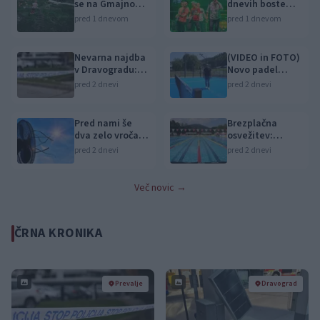
se na Gmajno
dnevih boste
vrača Dežela
žurali s
pred 1 dnevom
pred 1 dnevom
škratov
Kingstoni in
Zmelkoowi
Nevarna najdba
(VIDEO in FOTO)
v Dravogradu:
Novo padel
Odstranili 88-
igrišče v
pred 2 dnevi
pred 2 dnevi
milimetrsko
Vuzenici: Naj se
granato
odštevanje do
prvega servisa
Pred nami še
Brezplačna
začne
dva zelo vroča
osvežitev:
dneva, v petek
Skočite v bazen
pred 2 dnevi
pred 2 dnevi
osvežitev
v Slovenj Gradcu
in na Ravnah
Več novic →
ČRNA KRONIKA
Prevalje
Dravograd