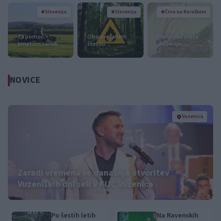
Slovenija
Slovenija
Črna na Koroškem
Za pomoč
Ob povečanem
Planinska zveza
kmetom zaradi
številu
Slovenije:
nepredvidljivih
podtaknjenih
Začasna zapora
dogodkov do
požarov pozivi
planinske poti in
115.000 evrov
občanom k
prepoved
sredstev
takojšnjemu
parkiranja pri
NOVICE
obveščanju
kmetiji Bukovnik
policije
Vuzenica
Zaradi vremena se današnja otvoritev
Vuzeniških dni seli v KUC Vuzenica
Po šestih letih
Na Ravenskih