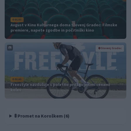
OGLAS
Avgust v Kinu Kulturnega doma Slovenj Gradec: Filmske
premiere, napete zgodbe in počitniški kino
Slovenj Gradec
OGLAS
Freestyle navdušuje s poletno prilagojenimi cenami
koles
🚦 Promet na Koroškem (6)