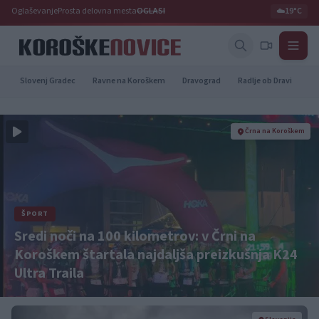
Oglaševanje
Prosta delovna mesta
OGLASI
☁️
19°C
Slovenj Gradec
Ravne na Koroškem
Dravograd
Radlje ob Dravi
Pr
Črna na Koroškem
ŠPORT
Sredi noči na 100 kilometrov: v Črni na
Koroškem štartala najdaljša preizkušnja K24
Ultra Traila