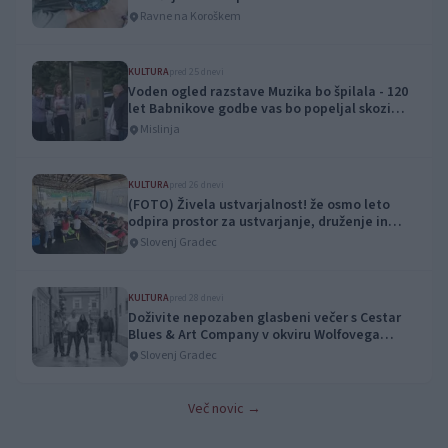
Ravne na Koroškem
KULTURA
pred 25 dnevi
Voden ogled razstave Muzika bo špilala - 120
let Babnikove godbe vas bo popeljal skozi
edinstveno zgodbo
Mislinja
KULTURA
pred 26 dnevi
(FOTO) Živela ustvarjalnost! že osmo leto
odpira prostor za ustvarjanje, druženje in
nove ideje
Slovenj Gradec
KULTURA
pred 28 dnevi
Doživite nepozaben glasbeni večer s Cestar
Blues & Art Company v okviru Wolfovega
poletnega festivala
Slovenj Gradec
Več novic →