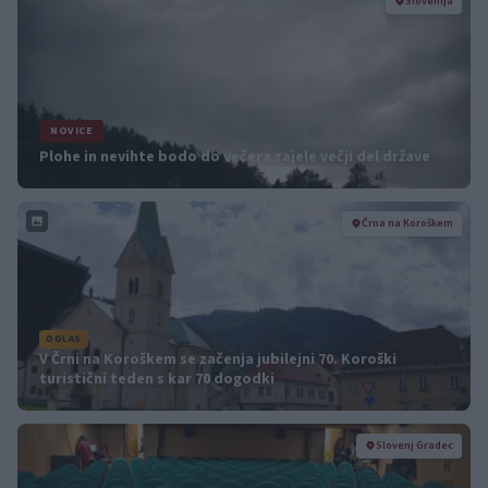
Slovenija
NOVICE
Plohe in nevihte bodo do večera zajele večji del države
Črna na Koroškem
OGLAS
V Črni na Koroškem se začenja jubilejni 70. Koroški
turistični teden s kar 70 dogodki
Slovenj Gradec