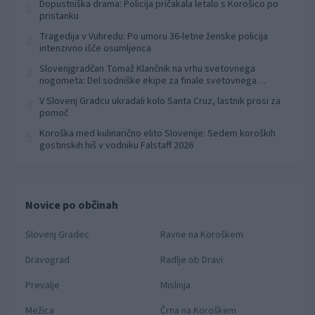
Dopustniška drama: Policija pričakala letalo s Korošico po
1
pristanku
Tragedija v Vuhredu: Po umoru 36-letne ženske policija
2
intenzivno išče osumljenca
Slovenjgradčan Tomaž Klančnik na vrhu svetovnega
3
nogometa: Del sodniške ekipe za finale svetovnega
prvenstva
V Slovenj Gradcu ukradali kolo Santa Cruz, lastnik prosi za
4
pomoč
Koroška med kulinarično elito Slovenije: Sedem koroških
5
gostinskih hiš v vodniku Falstaff 2026
Novice po občinah
Slovenj Gradec
Ravne na Koroškem
Dravograd
Radlje ob Dravi
Prevalje
Mislinja
Mežica
Črna na Koroškem