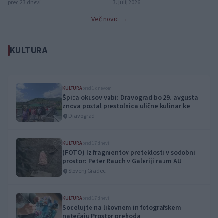
navdušena nad nastopom
navdušil obiskovalce
pred 23 dnevi
3. julij 2026
Slovenjgraškega poletja
Več novic →
KULTURA
KULTURA
pred 1 dnevom
Špica okusov vabi: Dravograd bo 29. avgusta
znova postal prestolnica ulične kulinarike
Dravograd
KULTURA
pred 17 dnevi
(FOTO) Iz fragmentov preteklosti v sodobni
prostor: Peter Rauch v Galeriji raum AU
Slovenj Gradec
KULTURA
pred 17 dnevi
Sodelujte na likovnem in fotografskem
natečaju Prostor prehoda