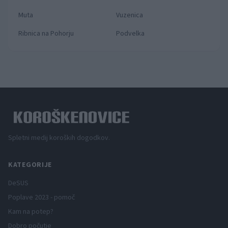
Muta
Vuzenica
Ribnica na Pohorju
Podvelka
Spletni medij koroških dogodkov.
KATEGORIJE
DeSUS
Poplave 2023 - pomoč
Kam na potep?
Dobro počutje