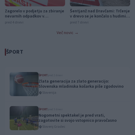
Zagorelo v podjetju za zbiranje
Šentjanž nad Dravčami: Trčenje
nevarnih odpadkov v
v drevo se je končalo s hudimi
Šmartnem pri Slovenj Gradcu
poškodbami voznice
pred 4 dnevi
pred 7 dnevi
Več novic →
ŠPORT
ŠPORT
pred 2 dnevi
Zlata generacija za zlato generacijo:
Slovenska mladinska košarka piše zgodovino
Slovenija
ŠPORT
pred 3 dnevi
Nogometni spektakel je pred vrati,
zagotovite si svojo vstopnico pravočasno
Slovenj Gradec