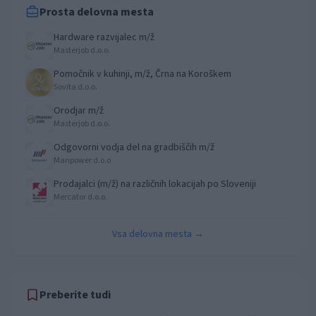
Prosta delovna mesta
Hardware razvijalec m/ž
Masterjob d.o.o.
Pomočnik v kuhinji, m/ž, Črna na Koroškem
Sovita d.o.o.
Orodjar m/ž
Masterjob d.o.o.
Odgovorni vodja del na gradbiščih m/ž
Manpower d.o.o
Prodajalci (m/ž) na različnih lokacijah po Sloveniji
Mercator d.o.o.
Vsa delovna mesta →
Preberite tudi