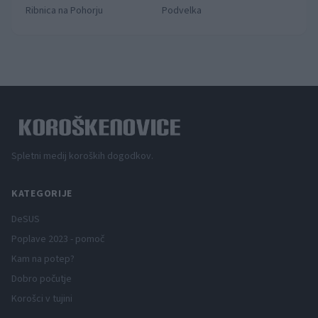
Ribnica na Pohorju
Podvelka
Spletni medij koroških dogodkov.
KATEGORIJE
DeSUS
Poplave 2023 - pomoč
Kam na potep?
Dobro počutje
Korošci v tujini