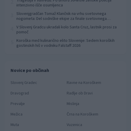
Tragedija v Vuhredu: Po umoru 36-letne ženske policija
2
intenzivno išče osumljenca
Slovenjgradčan Tomaž Klančnik na vrhu svetovnega
3
nogometa: Del sodniške ekipe za finale svetovnega
prvenstva
V Slovenj Gradcu ukradali kolo Santa Cruz, lastnik prosi za
4
pomoč
Koroška med kulinarično elito Slovenije: Sedem koroških
5
gostinskih hiš v vodniku Falstaff 2026
Novice po občinah
Slovenj Gradec
Ravne na Koroškem
Dravograd
Radlje ob Dravi
Prevalje
Mislinja
Mežica
Črna na Koroškem
Muta
Vuzenica