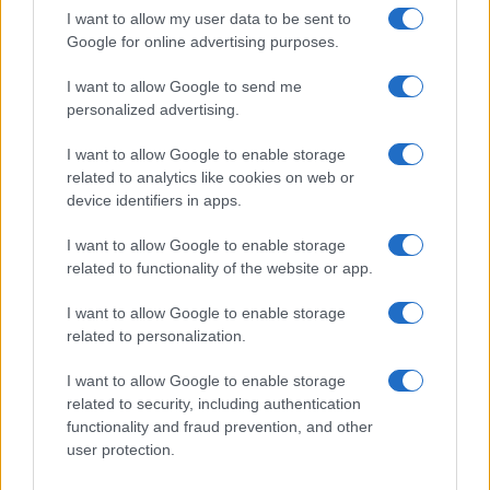
I want to allow my user data to be sent to
drugim se je zavzel tudi za to, da se vsi poklici v
Google for online advertising purposes.
zdravstvu prepoznajo kot deficitarni.
I want to allow Google to send me
personalized advertising.
Ob današnjem obisku Velenja in Koroške se je vodstvo
I want to allow Google to enable storage
zdravniške zbornice s predstavniki zdravstvenih ustanov
related to analytics like cookies on web or
pogovarjalo tudi o prizadevanjih za nadomeščanje
device identifiers in apps.
programa
, ki je izpadel v času epidemije covida-19.
I want to allow Google to enable storage
1 / 4
related to functionality of the website or app.
I want to allow Google to enable storage
related to personalization.
I want to allow Google to enable storage
related to security, including authentication
functionality and fraud prevention, and other
user protection.