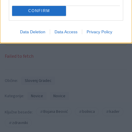
Opozorilo:
CONFIRM
Po 297. členu Kazenskega zakonika je
posameznik kazensko odgovoren za javno spodbujanje
sovraštva, nasilja ali nestrpnosti. Komentarji z žaljivimi,
rasističnimi, diskriminatornimi ali nezakonitimi vsebinami bodo
Data Deletion
Data Access
Privacy Policy
odstranjeni.
Pravila komentiranja →
Failed to fetch
Občine:
Slovenj Gradec
Kategorije:
Novice
Novice
Bojana Beović
bolnica
kader
Ključne besede:
zdravniki