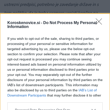
ustrezni predpisi, potrebno je zavedanje države in s
tem politike, da je treba razmere urejati končno na
način, da bomo lahko slovensko prebivalstvo
Koroskenovice.si -
Do Not Process My Personal
Information
preskrbeli s tistimi zdravstvenimi storitvami, ki so
najbolj potrebne. S predpisi, razmerami, tudi plačami
If you wish to opt-out of the sale, sharing to third parties, or
processing of your personal or sensitive information for
je treba pritegniti zdravnike in jih obdržati na teh
targeted advertising by us, please use the below opt-out
delovnih mestih, tako kar se tiče specialnosti in tudi
section to confirm your selection. Please note that after your
opt-out request is processed you may continue seeing
posameznih regij,"
je danes dejala predsednica
interest-based ads based on personal information utilized by
us or personal information disclosed to third parties prior to
zbornice.
your opt-out. You may separately opt-out of the further
disclosure of your personal information by third parties on the
IAB’s list of downstream participants. This information may
🎁
1 mesec brezplačno!
Beri brez oglasov
Preizkusi zdaj
also be disclosed by us to third parties on the
IAB’s List of
Downstream Participants
that may further disclose it to other
third parties.
Za posamezno regijo kot tako pa zbornica po njenih
Please note that this website/app uses one or more Google