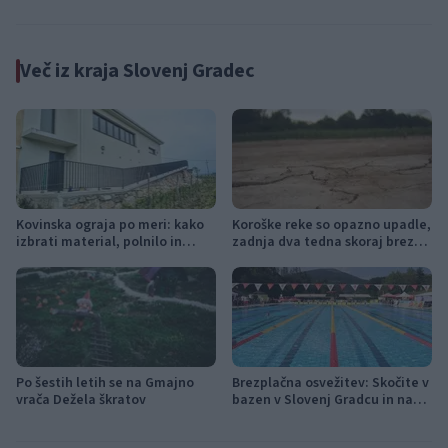
Več iz kraja Slovenj Gradec
Kovinska ograja po meri: kako
Koroške reke so opazno upadle,
izbrati material, polnilo in
zadnja dva tedna skoraj brez
izvedbo
dežja
Po šestih letih se na Gmajno
Brezplačna osvežitev: Skočite v
vrača Dežela škratov
bazen v Slovenj Gradcu in na
Ravnah