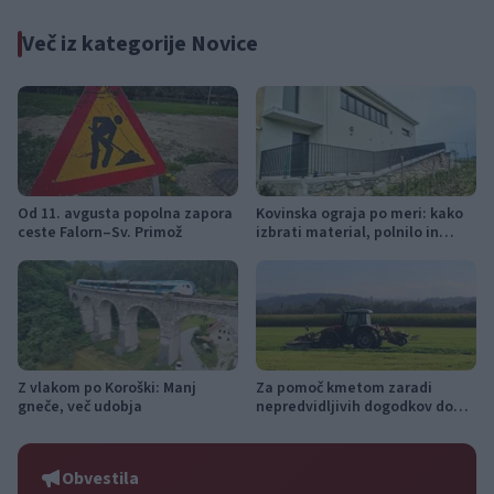
Več iz kategorije Novice
Od 11. avgusta popolna zapora
Kovinska ograja po meri: kako
ceste Falorn–Sv. Primož
izbrati material, polnilo in
izvedbo
Z vlakom po Koroški: Manj
Za pomoč kmetom zaradi
gneče, več udobja
nepredvidljivih dogodkov do
115.000 evrov sredstev
Obvestila