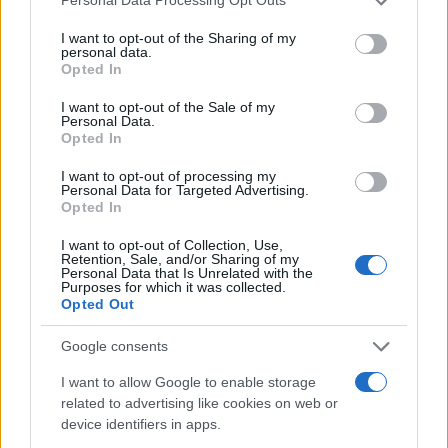
Personal Data Processing Opt Outs
besedah težko kaj naredi.
"Nimamo nekih
services and may gather and store information including but
not limited to your visit or usage behaviour. You may click to
I want to opt-out of the Sharing of my
mehanizmov, orodij, kjer bi to lahko naredili. Tisto, kar
personal data.
grant or deny consent to Google and its third-party tags to
Opted In
lahko naredimo, je spodbujanje nekih dobrih odnosov,
use your data for below specified purposes in below Google
consent section.
I want to opt-out of the Sale of my
dobrih mentorstev, skrb za specializante," je pojasnila.
Personal Data.
Opted In
Po njenih besedah se mora država zavedati, da je treba
I want to opt-out of processing my
tukaj delati na dolgi rok. "Izobraževanje zdravnika traja
Personal Data for Targeted Advertising.
Opted In
več kot 10 let, tudi 15, zato bomo rezultate skrbnega
I want to opt-out of Collection, Use,
načrtovanja dobili šele čez leta. In tukaj ne sme biti
Retention, Sale, and/or Sharing of my
Personal Data that Is Unrelated with the
sprememb, ki so odvisne od dnevne politike,"
je še
Purposes for which it was collected.
Opted Out
poudarila
Beovićeva.
Google consents
Lavre pa je izrazil tudi pričakovanje, da bodo "
združeno
I want to allow Google to enable storage
related to advertising like cookies on web or
predlagali novi vladi tiste potrebne kratkoročne,
device identifiers in apps.
nujne spremembe, da se sistem izboljša".
Med