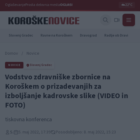
Oglaševanje
Prosta delovna mesta
OGLASI
☁️
22°C
Slovenj Gradec
Ravne na Koroškem
Dravograd
Radlje ob Dravi
Pr
Domov
/
Novice
NOVICE
Slovenj Gradec
Vodstvo zdravniške zbornice na
Koroškem o prizadevanjih za
izboljšanje kadrovske slike (VIDEO in
FOTO)
tiskovna konferenca
S.
5. maj 2022, 17:39
Posodobljeno: 8. maj 2022, 15:23