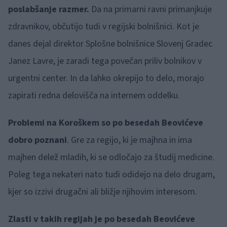
poslabšanje razmer.
Da na primarni ravni primanjkuje
zdravnikov, občutijo tudi v regijski bolnišnici. Kot je
danes dejal direktor Splošne bolnišnice Slovenj Gradec
Janez Lavre, je zaradi tega povečan priliv bolnikov v
urgentni center. In da lahko okrepijo to delo, morajo
zapirati redna delovišča na internem oddelku.
Problemi na Koroškem so po besedah Beovićeve
dobro poznani
. Gre za regijo, ki je majhna in ima
majhen delež mladih, ki se odločajo za študij medicine.
Poleg tega nekateri nato tudi odidejo na delo drugam,
kjer so izzivi drugačni ali bližje njihovim interesom.
Zlasti v takih regijah je po besedah Beovićeve