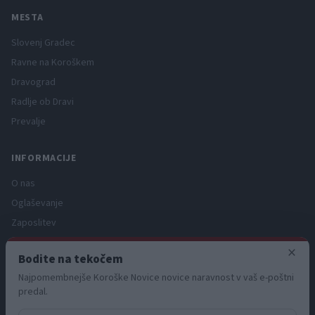
MESTA
Slovenj Gradec
Ravne na Koroškem
Dravograd
Radlje ob Dravi
Prevalje
INFORMACIJE
O nas
Oglaševanje
Zaposlitev
Pravno obvestilo
×
Bodite na tekočem
Zasebnost in piškotki
Najpomembnejše Koroške Novice novice naravnost v vaš e-poštni
Storitve
predal.
Naročnine