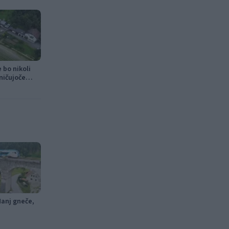
 bo nikoli
uničujoče
Manj gneče,