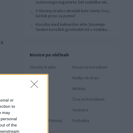
svetovnega nogometa: Del sodniške ekipe
za finale svetovnega prvenstva
V Slovenj Gradcu ukradali kolo Santa Cruz,
4
lastnik prosi za pomoč
Koroška med kulinarično elito Slovenije:
5
Sedem koroških gostinskih hiš v vodniku
Falstaff 2026
ta
Novice po občinah
Slovenj Gradec
Ravne na Koroškem
Dravograd
Radlje ob Dravi
Prevalje
Mislinja
Mežica
Črna na Koroškem
1 / 9
sonal or
ection to
Muta
Vuzenica
ou may
 personal
Ribnica na Pohorju
Podvelka
out of the
 downstream