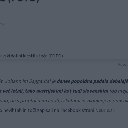
7:47
Foto:
 St. Johann im Saggautal je
danes popoldne padala debelejš
več letali, tako avstrijskimi kot tudi slovenskim (
ob meji)
no, da s protitočnimi letali, raketami in zvonjenjem prav ni
 nevihtah in toči zapisali na Facebook strani Neurje.si.