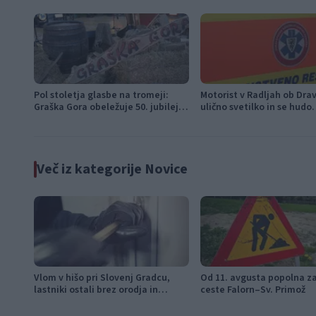
Pol stoletja glasbe na tromeji:
Motorist v Radljah ob Dravi
Graška Gora obeležuje 50. jubilejni
ulično svetilko in se hudo
festival narodno-zabavne glasbe
poškodoval
Več iz kategorije Novice
Vlom v hišo pri Slovenj Gradcu,
Od 11. avgusta popolna z
lastniki ostali brez orodja in
ceste Falorn–Sv. Primož
modema