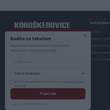
KATEGORIJ
DeSUS
×
Spletni medij koroških dogodkov.
Bodite na tekočem
Poplave 2023
Najpomembnejše Koroške Novice novice
Kam na pote
naravnost v vaš e-poštni predal.
Dobro počutj
Korošci v tuji
Strinjam se s prejemanjem e-novic in z
obdelavo osebnih
podatkov
.
Prijavi me
Odjava z enim klikom kadarkoli.
© 2026 KN MEDIA d.o.o. Vse pravice pridržane.