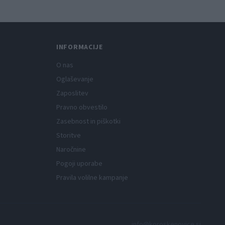
INFORMACIJE
O nas
Oglaševanje
Zaposlitev
Pravno obvestilo
Zasebnost in piškotki
Storitve
Naročnine
Pogoji uporabe
Pravila volilne kampanje
info@koroskenovice.si