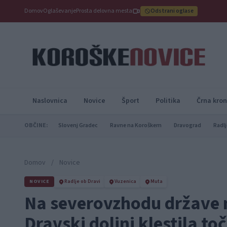
Domov
Oglaševanje
Prosta delovna mesta
Odstrani oglase
Naslovnica
Novice
Šport
Politika
Črna kron
OBČINE:
Slovenj Gradec
Ravne na Koroškem
Dravograd
Radlj
Domov
/
Novice
NOVICE
Radlje ob Dravi
Vuzenica
Muta
Na severovzhodu države m
Dravski dolini klestila t