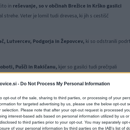
ito in
reševanje, so v občinah Brežice in Krško gasilci
al strehe. Veter je lomil tudi drevesa, ki jih s cestišč
č, Lutvercev, Podgorja in Žepovcev,
ki so odstranili podr
oboti, Pušči in Rakičanu,
kjer so gasilci tudi prečrpali
je drevesa podiral tudi
na območju Občine Beltinci,
vice.si -
Do Not Process My Personal Information
ciji Gančani-Bogojina odstranili podrta drevesa.
to opt-out of the sale, sharing to third parties, or processing of your per
formation for targeted advertising by us, please use the below opt-out s
r selection. Please note that after your opt-out request is processed y
eing interest-based ads based on personal information utilized by us or
disclosed to third parties prior to your opt-out. You may separately opt-
losure of your personal information by third parties on the IAB’s list of