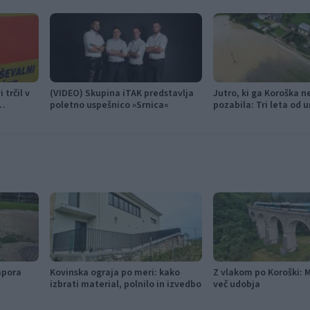
 trčil v
(VIDEO) Skupina iTAK predstavlja
Jutro, ki ga Koroška ne
poletno uspešnico »Srnica«
pozabila: Tri leta od 
ujme
apora
Kovinska ograja po meri: kako
Z vlakom po Koroški: 
izbrati material, polnilo in izvedbo
več udobja