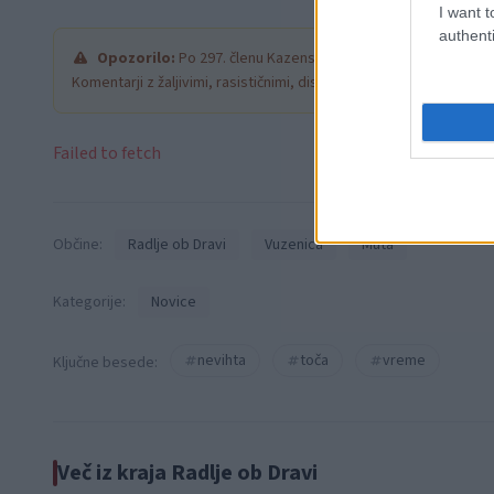
I want t
authenti
Opozorilo:
Po 297. členu Kazenskega zakonika je posamezni
Komentarji z žaljivimi, rasističnimi, diskriminatornimi ali nezako
Failed to fetch
Občine:
Radlje ob Dravi
Vuzenica
Muta
Kategorije:
Novice
nevihta
toča
vreme
Ključne besede:
Več iz kraja Radlje ob Dravi