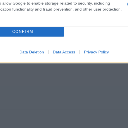
o allow Google to enable storage related to security, including
cation functionality and fraud prevention, and other user protection.
k kazensko odgovoren za javno spodbujanje sovraštva, nasilja ali nestrpno
nitimi vsebinami bodo odstranjeni.
Pravila komentiranja →
CONFIRM
Data Deletion
Data Access
Privacy Policy