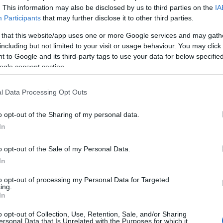
. This information may also be disclosed by us to third parties on the
IA
Participants
that may further disclose it to other third parties.
 je glede na objave na družbenih omrežjih klestila vse o
 that this website/app uses one or more Google services and may gath
či poročajo tudi z območja Vuzenice, Mute in Radelj ob
including but not limited to your visit or usage behaviour. You may click 
 to Google and its third-party tags to use your data for below specifi
 na Brežiškem, kjer so sunki vetra lomili drevesa, iz
ogle consent section.
edah prebivalcev se je sredi neurja nad mestom zarisala tudi
l Data Processing Opt Outs
o opt-out of the Sharing of my personal data.
In
Preizk
o opt-out of the Sale of my Personal Data.
In
skočila prostovoljna gasilska društva. Ozračje se bo sicer p
 v prvi polovici noči.
to opt-out of processing my Personal Data for Targeted
ing.
In
 temperature bodo od 14 do 20 °C.
V ponedeljek bo še
o opt-out of Collection, Use, Retention, Sale, and/or Sharing
ersonal Data that Is Unrelated with the Purposes for which it