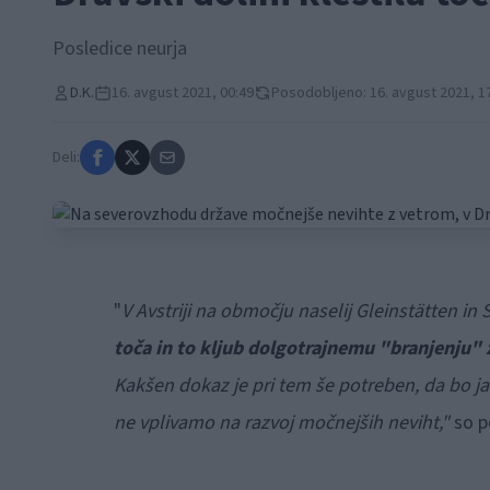
Posledice neurja
D.K.
16. avgust 2021, 00:49
Posodobljeno: 16. avgust 2021, 1
Deli:
"
V Avstriji na območju naselij Gleinstätten in
toča in to kljub dolgotrajnemu "branjenju" z 
Kakšen dokaz je pri tem še potreben, da bo jas
ne vplivamo na razvoj močnejših neviht,"
so po