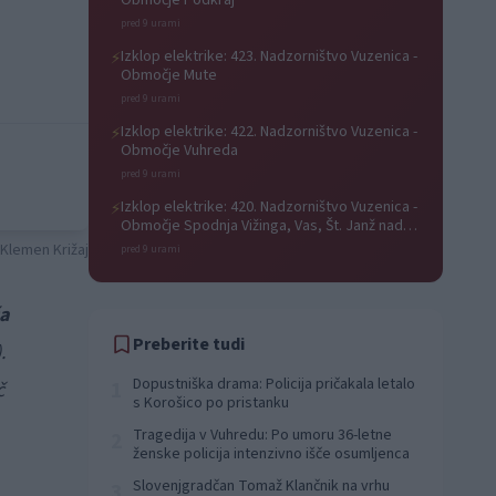
Območje Podkraj
pred 9 urami
Izklop elektrike: 423. Nadzorništvo Vuzenica -
⚡
Območje Mute
pred 9 urami
Izklop elektrike: 422. Nadzorništvo Vuzenica -
⚡
Območje Vuhreda
pred 9 urami
Izklop elektrike: 420. Nadzorništvo Vuzenica -
⚡
Območje Spodnja Vižinga, Vas, Št. Janž nad
Radljami, Suhi Vrh, Dobrava
 Klemen Križaj
pred 9 urami
a
Preberite tudi
.
Dopustniška drama: Policija pričakala letalo
1
č
s Korošico po pristanku
Tragedija v Vuhredu: Po umoru 36-letne
2
ženske policija intenzivno išče osumljenca
Slovenjgradčan Tomaž Klančnik na vrhu
3