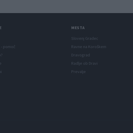
E
MESTA
Slovenj Gradec
 - pomoč
Ravne na Koroškem
p?
Dravograd
e
Radlje ob Dravi
ni
Prevalje