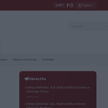
Prijava
☀️
28°C
zenica
Ribnica na Pohorju
Podvelka
Obvestila
Izklop elektrike: 424. Nadzorništvo Vuzenica -
⚡
Območje Orlice
v
pred 9 urami
Izklop elektrike: 421. Nadzorništvo Ravne -
⚡