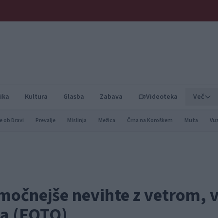
ika
Kultura
Glasba
Zabava
Videoteka
Več
e ob Dravi
Prevalje
Mislinja
Mežica
Črna na Koroškem
Muta
Vu
očnejše nevihte z vetrom, 
oča (FOTO)