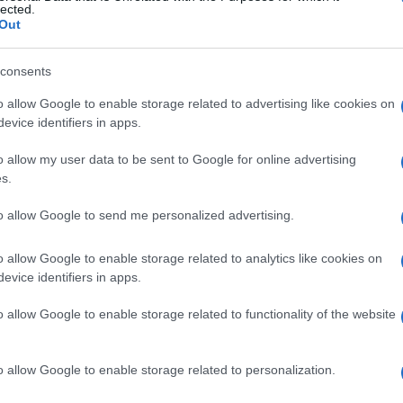
odni veter. Proti večeru se bodo od severa začele
lected.
Out
temperature bodo od 27 do 34 °C. Jutri bo po nižinah sredi
tev.
consents
o allow Google to enable storage related to advertising like cookies on
evice identifiers in apps.
do vmes tudi nevihte, prehodno razširile nad večji del
o allow my user data to be sent to Google for online advertising
ale
. Osvežilo se bo, zapihal bo veter vzhodnih smeri, na
s.
to allow Google to send me personalized advertising.
reme. Oba dneva bo na Primorskem še pihala šibka burja.
o allow Google to enable storage related to analytics like cookies on
evice identifiers in apps.
o allow Google to enable storage related to functionality of the website
o allow Google to enable storage related to personalization.