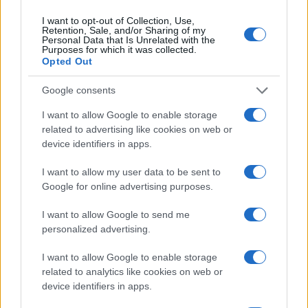
I want to opt-out of Collection, Use,
Retention, Sale, and/or Sharing of my
Personal Data that Is Unrelated with the
Purposes for which it was collected.
Več iz kraja Slovenj Gradec
Opted Out
Google consents
I want to allow Google to enable storage
related to advertising like cookies on web or
device identifiers in apps.
Koroške reke so opazno upadle,
Po šestih letih se na Gmajno
I want to allow my user data to be sent to
zadnja dva tedna skoraj brez
vrača Dežela škratov
Google for online advertising purposes.
dežja
I want to allow Google to send me
personalized advertising.
I want to allow Google to enable storage
related to analytics like cookies on web or
Brezplačna osvežitev: Skočite v
Pol stoletja glasbe na tromeji:
device identifiers in apps.
bazen v Slovenj Gradcu in na
Graška Gora obeležuje 50.
Ravnah
jubilejni festival narodno-