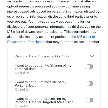
posameznik kazensko odgovoren za javno spodbujanje
section to confirm your selection. Please note that after your
sovraštva, nasilja ali nestrpnosti. Komentarji z žaljivimi,
opt-out request is processed you may continue seeing
rasističnimi, diskriminatornimi ali nezakonitimi vsebinami bodo
interest-based ads based on personal information utilized by
odstranjeni.
Pravila komentiranja →
us or personal information disclosed to third parties prior to
your opt-out. You may separately opt-out of the further
disclosure of your personal information by third parties on the
Failed to fetch
IAB’s list of downstream participants. This information may
also be disclosed by us to third parties on the
IAB’s List of
Downstream Participants
that may further disclose it to other
third parties.
Občine:
Slovenj Gradec
Please note that this website/app uses one or more Google
Personal Data Processing Opt Outs
services and may gather and store information including but
Kategorije:
Novice
Glasba
Novice
Kultura
not limited to your visit or usage behaviour. You may click to
I want to opt-out of the Sharing of my
personal data.
grant or deny consent to Google and its third-party tags to
Opted In
use your data for below specified purposes in below Google
Slovenj Gradec
koncert
Ključne besede:
consent section.
I want to opt-out of the Sale of my
Personal Data.
materinski dan
oš šmartno
pgd šmartno
Opted In
pihalni orekester
Šmartno pri Slovenj Gradcu
I want to opt-out of processing my
Personal Data for Targeted Advertising.
tod šmartno
Opted In