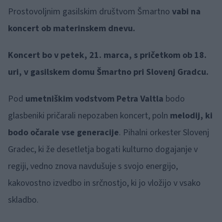
Prostovoljnim gasilskim društvom Šmartno
vabi na
koncert ob materinskem dnevu.
Koncert bo v petek, 21. marca, s pričetkom ob 18.
uri, v gasilskem domu Šmartno pri Slovenj Gradcu.
Pod
umetniškim vodstvom Petra Valtla
bodo
glasbeniki pričarali nepozaben koncert, poln
melodij, ki
bodo očarale vse generacije
. Pihalni orkester Slovenj
Gradec, ki že desetletja bogati kulturno dogajanje v
regiji, vedno znova navdušuje s svojo energijo,
kakovostno izvedbo in srčnostjo, ki jo vložijo v vsako
skladbo.