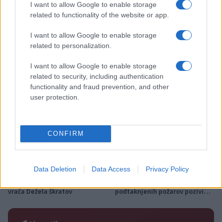
zabavne glasbe
I want to allow Google to enable storage
related to functionality of the website or app.
Več iz kategorije Novice
I want to allow Google to enable storage
related to personalization.
I want to allow Google to enable storage
related to security, including authentication
functionality and fraud prevention, and other
user protection.
Z vlakom po Koroški: Manj
Za pomoč kmetom zaradi
gneče, več udobja
nepredvidljivih dogodkov do
115.000 evrov sredstev
CONFIRM
Data Deletion
Data Access
Privacy Policy
Po šestih letih se na Gmajno
Ob povečanem številu
vrača Dežela škratov
podtaknjenih požarov pozivi
občanom k takojšnjemu
obveščanju policije