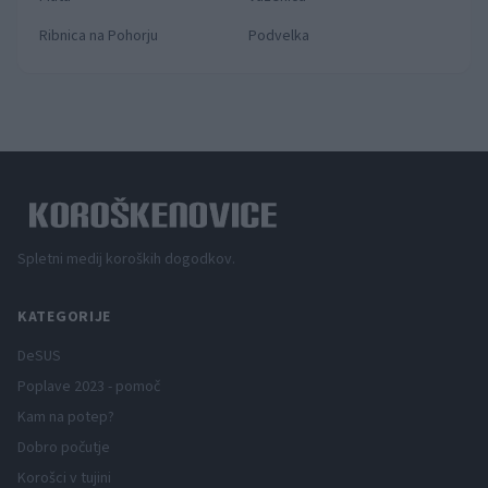
Ribnica na Pohorju
Podvelka
Spletni medij koroških dogodkov.
KATEGORIJE
DeSUS
Poplave 2023 - pomoč
Kam na potep?
Dobro počutje
Korošci v tujini