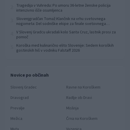
Tragedija v Vuhredu: Po umoru 36-letne ženske policija
2
intenzivno išče osumljenca
Slovenjgradčan Tomaž Klančnik na vrhu svetovnega
3
nogometa: Del sodniške ekipe za finale svetovnega
prvenstva
V Slovenj Gradcu ukradali kolo Santa Cruz, lastnik prosi za
4
pomoč
Koroška med kulinarično elito Slovenije: Sedem koroških
5
gostinskih hiš v vodniku Falstaff 2026
Novice po občinah
Slovenj Gradec
Ravne na Koroškem
Dravograd
Radlje ob Dravi
Prevalje
Mislinja
Mežica
Črna na Koroškem
Muta
Vuzenica