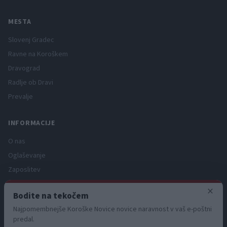
MESTA
Slovenj Gradec
Ravne na Koroškem
Dravograd
Radlje ob Dravi
Prevalje
INFORMACIJE
O nas
Oglaševanje
Zaposlitev
Pravno obvestilo
×
Bodite na tekočem
Zasebnost in piškotki
Najpomembnejše Koroške Novice novice naravnost v vaš e-poštni
Storitve
predal.
Naročnine