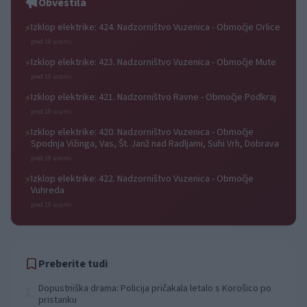
Obvestila
Izklop elektrike: 424. Nadzorništvo Vuzenica - Območje Orlice
⚡
pred 19 urami
Izklop elektrike: 423. Nadzorništvo Vuzenica - Območje Mute
⚡
pred 19 urami
Izklop elektrike: 421. Nadzorništvo Ravne - Območje Podkraj
⚡
pred 19 urami
Izklop elektrike: 420. Nadzorništvo Vuzenica - Območje
⚡
Spodnja Vižinga, Vas, Št. Janž nad Radljami, Suhi Vrh, Dobrava
pred 19 urami
Izklop elektrike: 422. Nadzorništvo Vuzenica - Območje
⚡
Vuhreda
pred 19 urami
Preberite tudi
Dopustniška drama: Policija pričakala letalo s Korošico po
1
pristanku