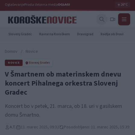
Oglaševanje
Prosta delovna mesta
OGLASI
☀️
26°C
Slovenj Gradec
Ravne na Koroškem
Dravograd
Radlje ob Dravi
Pr
Domov
/
Novice
NOVICE
Slovenj Gradec
V Šmartnem ob materinskem dnevu
koncert Pihalnega orkestra Slovenj
Gradec
Koncert bo v petek, 21. marca, ob 18. uri v gasilskem
domu Šmartno.
A.T.
11. marec 2025, 09:32
Posodobljeno: 11. marec 2025, 15:39