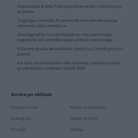
Dopustniška drama: Policija pričakala letalo s Korošico po
1
pristanku
Tragedija v Vuhredu: Po umoru 36-letne ženske policija
2
intenzivno išče osumljenca
Slovenjgradčan Tomaž Klančnik na vrhu svetovnega
3
nogometa: Del sodniške ekipe za finale svetovnega
prvenstva
V Slovenj Gradcu ukradali kolo Santa Cruz, lastnik prosi za
4
pomoč
Koroška med kulinarično elito Slovenije: Sedem koroških
5
gostinskih hiš v vodniku Falstaff 2026
Novice po občinah
Slovenj Gradec
Ravne na Koroškem
Dravograd
Radlje ob Dravi
Prevalje
Mislinja