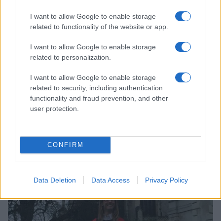
SLOVENIJA IN SVET
I want to allow Google to enable storage
related to functionality of the website or app.
I want to allow Google to enable storage
related to personalization.
I want to allow Google to enable storage
related to security, including authentication
Najbolj fatalna Slovenka je Irena iz Reke ljubezni
functionality and fraud prevention, and other
user protection.
6. oktober 2018
CONFIRM
NOVICE
Data Deletion
Data Access
Privacy Policy