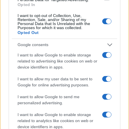
Opted In
I want to opt-out of Collection, Use,
Retention, Sale, and/or Sharing of my
Virusno vnetje očesne veznice – najpomembnejša je
Personal Data that Is Unrelated with the
higiena
Purposes for which it was collected.
Opted Out
8. oktober 2018
Google consents
NOVICE
I want to allow Google to enable storage
related to advertising like cookies on web or
device identifiers in apps.
I want to allow my user data to be sent to
Google for online advertising purposes.
I want to allow Google to send me
Z novo kurilno sezono nova zakonodaja in vrtoglavo
personalized advertising.
visoke kazni
I want to allow Google to enable storage
8. oktober 2018
related to analytics like cookies on web or
device identifiers in apps.