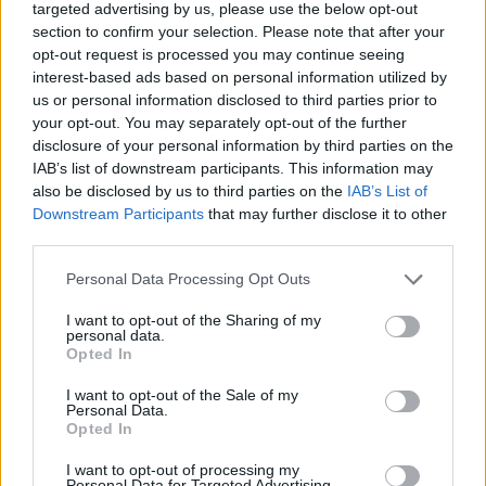
targeted advertising by us, please use the below opt-out
section to confirm your selection. Please note that after your
opt-out request is processed you may continue seeing
interest-based ads based on personal information utilized by
us or personal information disclosed to third parties prior to
your opt-out. You may separately opt-out of the further
disclosure of your personal information by third parties on the
IAB’s list of downstream participants. This information may
Na MOI 2018 v Argentini uspešna tudi Korošca Gal
also be disclosed by us to third parties on the
IAB’s List of
Kordež in Matija Može
Downstream Participants
that may further disclose it to other
13. oktober 2018
third parties.
Please note that this website/app uses one or more Google
Personal Data Processing Opt Outs
services and may gather and store information including but
not limited to your visit or usage behaviour. You may click to
I want to opt-out of the Sharing of my
personal data.
grant or deny consent to Google and its third-party tags to
Opted In
use your data for below specified purposes in below Google
NOVICE
consent section.
I want to opt-out of the Sale of my
Personal Data.
Opted In
I want to opt-out of processing my
Personal Data for Targeted Advertising.