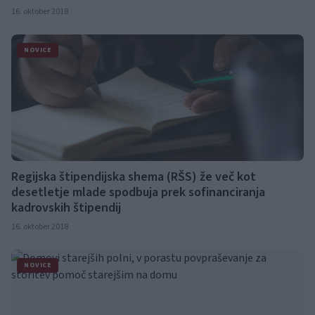
16. oktober 2018
NOVICE
Regijska štipendijska shema (RŠS) že več kot
desetletje mlade spodbuja prek sofinanciranja
kadrovskih štipendij
16. oktober 2018
NOVICE