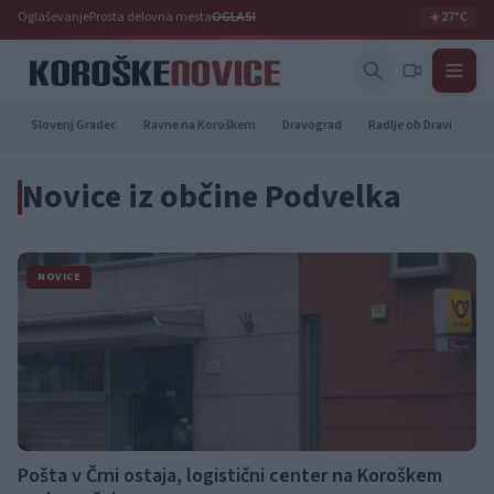
Oglaševanje
Prosta delovna mesta
OGLASI
☀️
27°C
Slovenj Gradec
Ravne na Koroškem
Dravograd
Radlje ob Dravi
Pr
Novice iz občine Podvelka
NOVICE
Pošta v Črni ostaja, logistični center na Koroškem