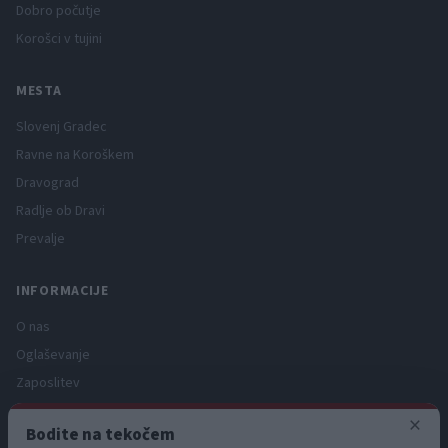
Dobro počutje
Korošci v tujini
MESTA
Slovenj Gradec
Ravne na Koroškem
Dravograd
Radlje ob Dravi
Prevalje
INFORMACIJE
O nas
Oglaševanje
Zaposlitev
Pravno obvestilo
×
Bodite na tekočem
Zasebnost in piškotki