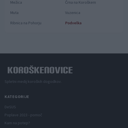
Mežica
Črna na Koroškem
Muta
Vuzenica
Ribnica na Pohorju
Podvelka
Spletni medij koroških dogodkov.
KATEGORIJE
DeSUS
Poplave 2023 - pomoč
Kam na potep?