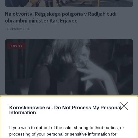
Na otvoritvi Regijskega poligona v Radljah tudi
obrambni minister Karl Erjavec
14. oktober 2018
NOVICE
Med nominiranci za Jenkovo nagrado tudi Korošica
Maja Miloševič
Koroskenovice.si -
Do Not Process My Personal
Information
13. oktober 2018
If you wish to opt-out of the sale, sharing to third parties, or
NOVICE
processing of your personal or sensitive information for