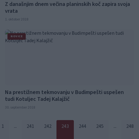
Z današnjim dnem večina planinskih koč zapira svoja
vrata
1. oktober 2018
NOVICE
Na prestižnem tekmovanju v Budimpešti uspešen
tudi Kotuljec Tadej Kalajžič
30. september 2018
1
...
241
242
243
244
245
...
248