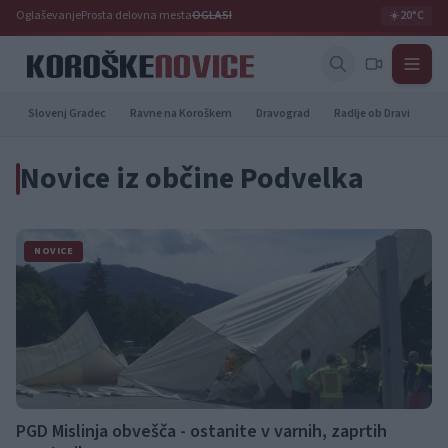
Oglaševanje
Prosta delovna mesta
OGLASI
☀️
20°C
Slovenj Gradec
Ravne na Koroškem
Dravograd
Radlje ob Dravi
Pr
Novice iz občine Podvelka
NOVICE
PGD Mislinja obvešča - ostanite v varnih, zaprtih