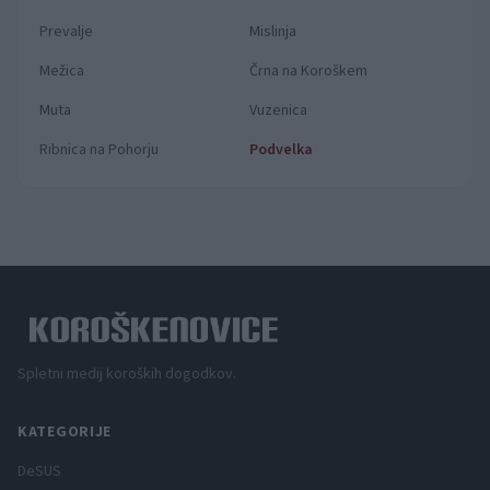
Prevalje
Mislinja
Mežica
Črna na Koroškem
Muta
Vuzenica
Ribnica na Pohorju
Podvelka
Spletni medij koroških dogodkov.
KATEGORIJE
DeSUS