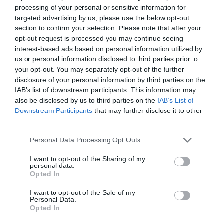
processing of your personal or sensitive information for
targeted advertising by us, please use the below opt-out
section to confirm your selection. Please note that after your
Na Uršlji gori v megli in dežju kar 45 Uršk
opt-out request is processed you may continue seeing
interest-based ads based on personal information utilized by
23. oktober 2018
us or personal information disclosed to third parties prior to
your opt-out. You may separately opt-out of the further
disclosure of your personal information by third parties on the
IAB’s list of downstream participants. This information may
also be disclosed by us to third parties on the
IAB’s List of
Downstream Participants
that may further disclose it to other
NOVICE
third parties.
Please note that this website/app uses one or more Google
Personal Data Processing Opt Outs
services and may gather and store information including but
not limited to your visit or usage behaviour. You may click to
I want to opt-out of the Sharing of my
personal data.
grant or deny consent to Google and its third-party tags to
Opted In
use your data for below specified purposes in below Google
consent section.
I want to opt-out of the Sale of my
Personal Data.
Ko zadiši po goveji "župi", palačinkah z drobnjakom,
Opted In
fižolovih zrezkih ...