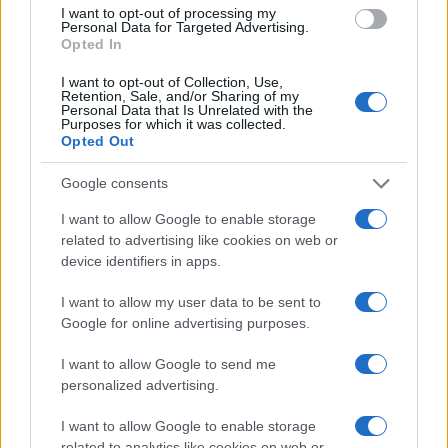
22. oktober 2018
I want to opt-out of processing my
Personal Data for Targeted Advertising.
Opted In
OBVESTILA
I want to opt-out of Collection, Use,
Retention, Sale, and/or Sharing of my
Personal Data that Is Unrelated with the
Purposes for which it was collected.
Opted Out
Google consents
I want to allow Google to enable storage
related to advertising like cookies on web or
Danes boste brez električne energije na nekaterih
device identifiers in apps.
območjih Mežiške, Dravske in Mislinjske doline
22. oktober 2018
I want to allow my user data to be sent to
Google for online advertising purposes.
NOVICE
I want to allow Google to send me
personalized advertising.
I want to allow Google to enable storage
related to analytics like cookies on web or