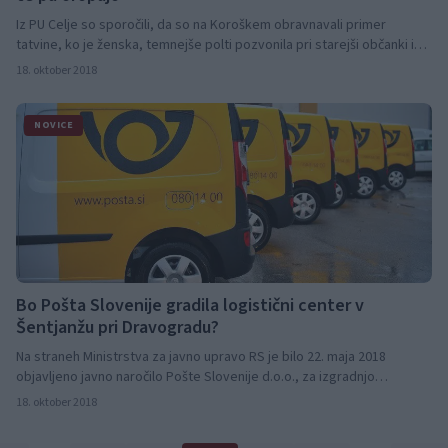
Iz PU Celje so sporočili, da so na Koroškem obravnavali primer
tatvine, ko je ženska, temnejše polti pozvonila pri starejši občanki in
jo prosila za oblačila, ker naj bi njeno družino prizadela poplava. Ko je
18. oktober 2018
občanka iskala oblačila, jo je ženska oropala.
NOVICE
Bo Pošta Slovenije gradila logistični center v
Šentjanžu pri Dravogradu?
Na straneh Ministrstva za javno upravo RS je bilo 22. maja 2018
objavljeno javno naročilo Pošte Slovenije d.o.o., za izgradnjo
logistične pošte na Koroškem. Rok za oddajo ponudb je bil 22. 6. 2018.
18. oktober 2018
Predmet naročila pa nakup zemljišča in izgradnja logistične (paketno
pretovorne) pošte na tem zemljišču.