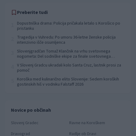
Preberite tudi
Dopustniška drama: Policija pričakala letalo s Korošico po
1
pristanku
Tragedija v Vuhredu: Po umoru 36-letne ženske policija
2
intenzivno išče osumljenca
Slovenjgradčan Tomaž Klančnik na vrhu svetovnega
3
nogometa: Del sodniške ekipe za finale svetovnega
prvenstva
V Slovenj Gradcu ukradali kolo Santa Cruz, lastnik prosi za
4
pomoč
Koroška med kulinarično elito Slovenije: Sedem koroških
5
gostinskih hiš v vodniku Falstaff 2026
Novice po občinah
Slovenj Gradec
Ravne na Koroškem
Dravograd
Radlje ob Dravi