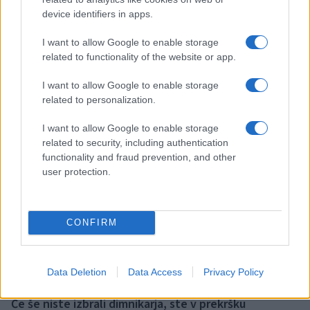
device identifiers in apps.
I want to allow Google to enable storage
Korošica absolutna prvakinja na prvem Tekmovanju
related to functionality of the website or app.
za nagrado Lojzeta Slaka
I want to allow Google to enable storage
21. oktober 2018
related to personalization.
I want to allow Google to enable storage
related to security, including authentication
functionality and fraud prevention, and other
user protection.
NOVICE
CONFIRM
Data Deletion
Data Access
Privacy Policy
Če še niste izbrali dimnikarja, ste v prekršku