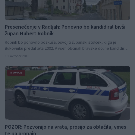
Presenečenje v Radljah: Ponovno bo kandidiral bivši
župan Hubert Robnik
Robnik bo ponovno poskušal osvojiti županski stolček, ki ga je
Bukovniku predal leta 2002. V vseh občinah Dravske doline kandidirajo
župani, ki končujejo svoj tekoči mandat. V Vuzenici sprememb na
19. oktober 2018
vodilnem položaju ne bo, župan Golob namreč nima protikandidata.
NOVICE
POZOR: Pozvonijo na vrata, prosijo za oblačila, vmes
te pa oropajo