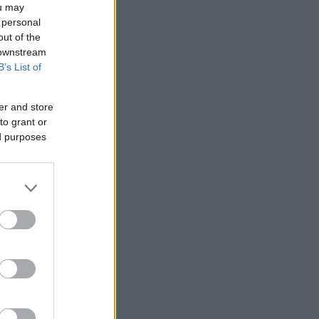
ou may
 personal
out of the
 downstream
ica Maja
B’s List of
er and store
to grant or
ed purposes
i prvaki v