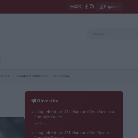
Prijava
☁️
22°C
zenica
Ribnica na Pohorju
Podvelka
Obvestila
Izklop elektrike: 424. Nadzorništvo Vuzenica -
⚡
Območje Orlice
pred 3 urami
Izklop elektrike: 421. Nadzorništvo Ravne -
⚡