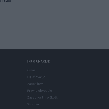
n tudi
INFORMACIJE
O nas
Oglaševanje
Zaposlitev
Pravno obvestilo
Zasebnost in piškotki
Storitve