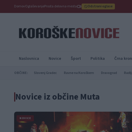
Domov
Oglaševanje
Prosta delovna mesta
Odstrani oglase
Naslovnica
Novice
Šport
Politika
Črna kron
OBČINE:
Slovenj Gradec
Ravne na Koroškem
Dravograd
Radlj
Novice iz občine Muta
NOVICE