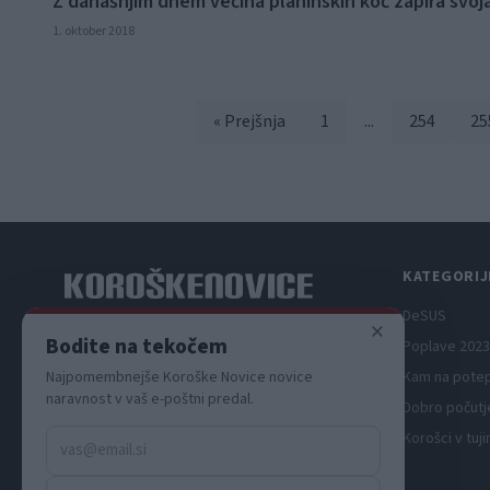
Z današnjim dnem večina planinskih koč zapira svoj
1. oktober 2018
« Prejšnja
1
...
254
25
KATEGORIJ
DeSUS
×
Spletni medij koroških dogodkov.
Bodite na tekočem
Poplave 2023
Najpomembnejše Koroške Novice novice
Kam na pote
naravnost v vaš e-poštni predal.
Dobro počutj
Korošci v tuji