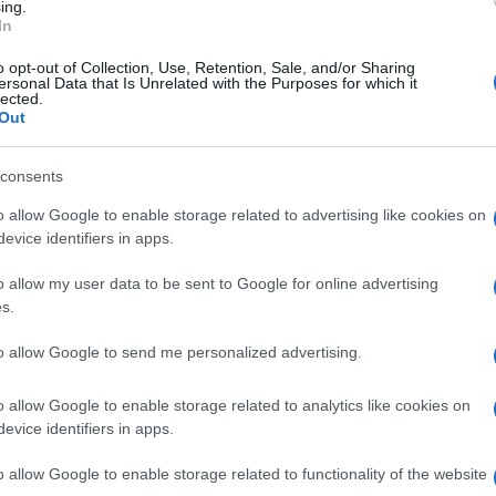
ing.
In
NOVICE
o opt-out of Collection, Use, Retention, Sale, and/or Sharing
ersonal Data that Is Unrelated with the Purposes for which it
lected.
Out
consents
o allow Google to enable storage related to advertising like cookies on
e
Z novo kurilno sezono nova zakonodaja in vrtog
evice identifiers in apps.
visoke kazni
o allow my user data to be sent to Google for online advertising
8. oktober 2018
s.
NOVICE
to allow Google to send me personalized advertising.
o allow Google to enable storage related to analytics like cookies on
evice identifiers in apps.
o allow Google to enable storage related to functionality of the website