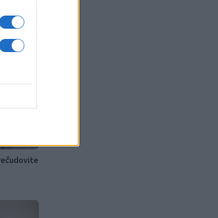
tvijo
prečudovite