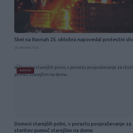
Skei na Ravnah 25. oktobra napovedal protestni sh
16. oktober 2018
NOVICE
Domovi starejših polni, v porastu povpraševanje za
storitev pomoč starejšim na domu