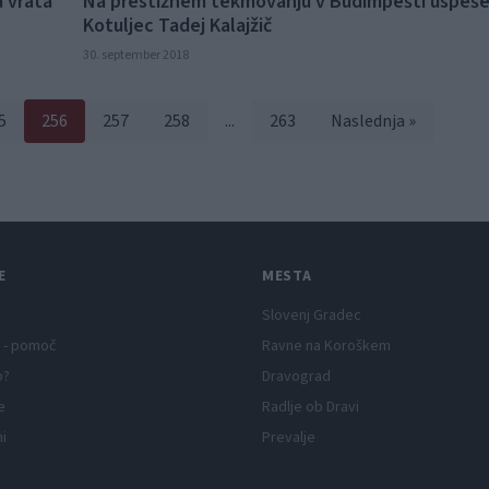
a vrata
Na prestižnem tekmovanju v Budimpešti uspeše
Kotuljec Tadej Kalajžič
30. september 2018
5
256
257
258
...
263
Naslednja »
E
MESTA
Slovenj Gradec
 - pomoč
Ravne na Koroškem
p?
Dravograd
e
Radlje ob Dravi
ni
Prevalje