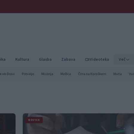
ika
Kultura
Glasba
Zabava
Videoteka
Več
e ob Dravi
Prevalje
Mislinja
Mežica
Črna na Koroškem
Muta
Vu
NOVICE