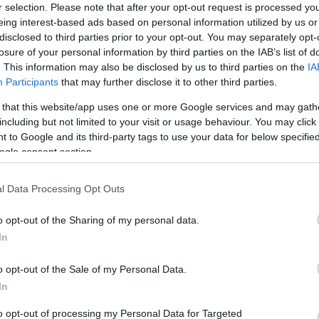
r selection. Please note that after your opt-out request is processed y
eing interest-based ads based on personal information utilized by us or
disclosed to third parties prior to your opt-out. You may separately opt-
losure of your personal information by third parties on the IAB’s list of
ambni
Med nominiranci za Jenkovo nagrado tudi Koroš
. This information may also be disclosed by us to third parties on the
IA
Miloševič
Participants
that may further disclose it to other third parties.
13. oktober 2018
 that this website/app uses one or more Google services and may gath
including but not limited to your visit or usage behaviour. You may click 
 to Google and its third-party tags to use your data for below specifi
NOVICE
ogle consent section.
l Data Processing Opt Outs
o opt-out of the Sharing of my personal data.
In
ordež
Dijaki Srednje šole Slovenj Gradec in Muta državn
o opt-out of the Sale of my Personal Data.
kuhanju
In
11. oktober 2018
to opt-out of processing my Personal Data for Targeted