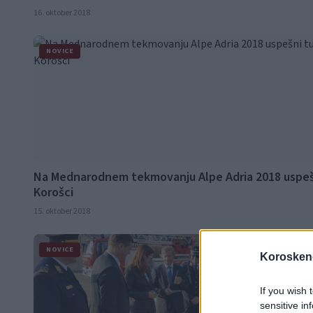
16. oktober 2018
NOVICE
Na Mednarodnem tekmovanju Alpe Adria 2018 uspeš
Korošci
15. oktober 2018
NOVICE
Koroskeno
If you wish 
sensitive in