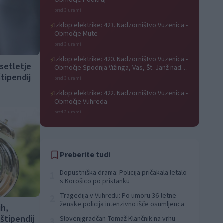
Območje Podkraj
pred 3 urami
Izklop elektrike: 423. Nadzorništvo Vuzenica -
⚡
Območje Mute
pred 3 urami
Izklop elektrike: 420. Nadzorništvo Vuzenica -
⚡
setletje
Območje Spodnja Vižinga, Vas, Št. Janž nad
tipendij
Radljami, Suhi Vrh, Dobrava
pred 3 urami
Izklop elektrike: 422. Nadzorništvo Vuzenica -
⚡
Območje Vuhreda
pred 3 urami
Preberite tudi
Dopustniška drama: Policija pričakala letalo
1
s Korošico po pristanku
Tragedija v Vuhredu: Po umoru 36-letne
2
ženske policija intenzivno išče osumljenca
ih,
 štipendij
Slovenjgradčan Tomaž Klančnik na vrhu
3