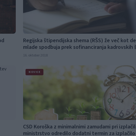
od
Regijska štipendijska shema (RŠS) že več kot de
mlade spodbuja prek sofinanciranja kadrovskih š
16. oktober 2018
NOVICE
CSD Koroška z minimalnimi zamudami pri izplačil
ministrstvo odredilo dodatni termin za izplačilo