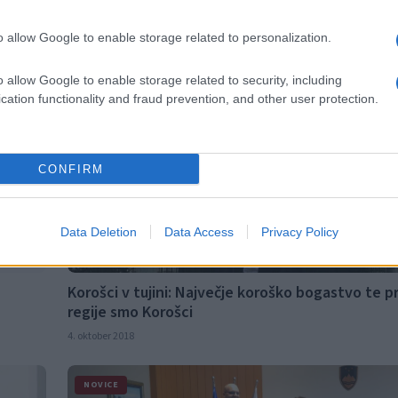
 državno
Srečanje starejših na Muti obeležili tudi s podeli
o allow Google to enable storage related to personalization.
diamantnih priznanj
o allow Google to enable storage related to security, including
7. oktober 2018
cation functionality and fraud prevention, and other user protection.
NOVICE
CONFIRM
Data Deletion
Data Access
Privacy Policy
Korošci v tujini: Največje koroško bogastvo te 
regije smo Korošci
4. oktober 2018
NOVICE