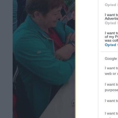
Opted 
I want 
Advertis
Opted 
I want t
of my P
was col
Opted 
Google 
I want t
web or d
I want t
purpose
I want 
I want t