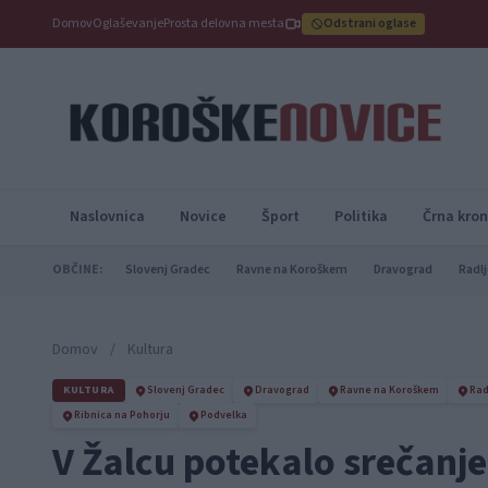
Domov
Oglaševanje
Prosta delovna mesta
Odstrani oglase
Naslovnica
Novice
Šport
Politika
Črna kron
OBČINE:
Slovenj Gradec
Ravne na Koroškem
Dravograd
Radlj
Domov
/
Kultura
KULTURA
Slovenj Gradec
Dravograd
Ravne na Koroškem
Rad
Ribnica na Pohorju
Podvelka
V Žalcu potekalo srečanje