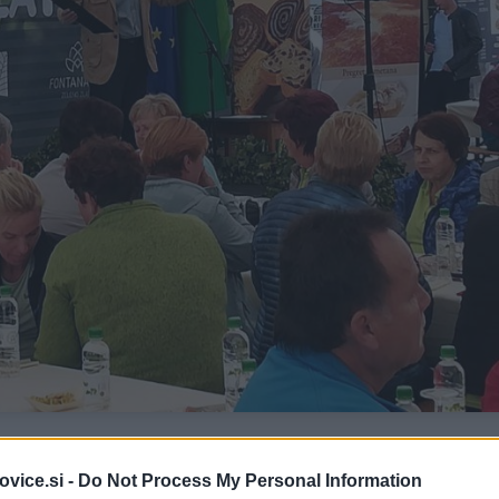
e kmetic celjske in koroške regije.
Srečanje vsako leto pri
vice.si -
Do Not Process My Personal Information
ice Društva podeželskih žena Občine Žalec, udeležile pa so se