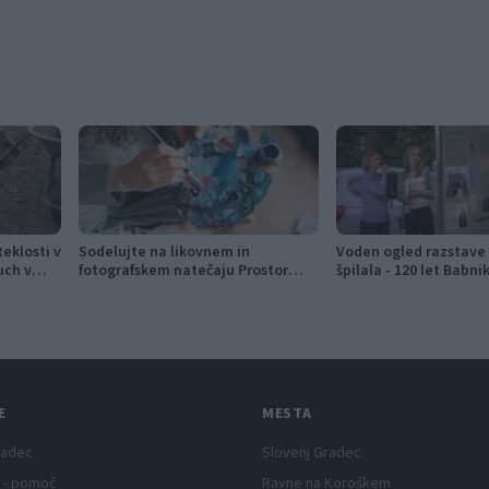
festival narodno-zabavne glasbe
pravočasno
eklosti v
Sodelujte na likovnem in
Voden ogled razstave
uch v
fotografskem natečaju Prostor
špilala - 120 let Babn
prehoda
vas bo popeljal skozi
zgodbo
E
MESTA
radec
Slovenj Gradec
 - pomoč
Ravne na Koroškem