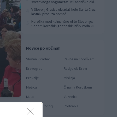
svetovnega nogometa: Del sodniške ekipe
za finale svetovnega prvenstva
V Slovenj Gradcu ukradali kolo Santa Cruz,
4
lastnik prosi za pomoč
Koroška med kulinarično elito Slovenije:
5
Sedem koroških gostinskih hiš v vodniku
Falstaff 2026
Novice po občinah
Slovenj Gradec
Ravne na Koroškem
Dravograd
Radlje ob Dravi
Prevalje
Mislinja
Mežica
Črna na Koroškem
Muta
Vuzenica
Ribnica na Pohorju
Podvelka
pravi
 ga tudi