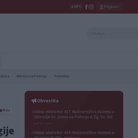
Prijava
☀️
34°C
zenica
Ribnica na Pohorju
Podvelka
Obvestila
Muta
Izklop elektrike: 417. Nadzorništvo Vuzenica -
⚡
Območje Sv. Anton na Pohorju in Zg. Sv. Vid
pred 15 urami
ije
Izklop elektrike: 419. Nadzorništvo Vuzenica -
⚡