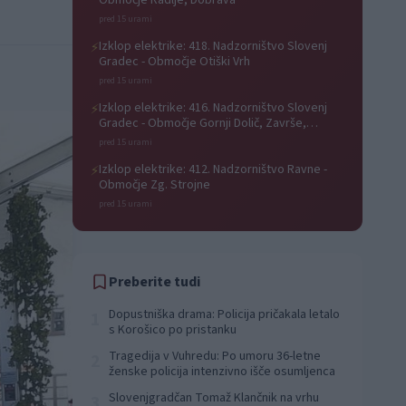
Območje Radlje, Dobrava
pred 15 urami
Izklop elektrike: 418. Nadzorništvo Slovenj
⚡
Gradec - Območje Otiški Vrh
pred 15 urami
Izklop elektrike: 416. Nadzorništvo Slovenj
⚡
Gradec - Območje Gornji Dolič, Završe,
Kozjak, Tolsti vrh pri Mislinji, Srednji Dolič,
pred 15 urami
Paka
Izklop elektrike: 412. Nadzorništvo Ravne -
⚡
Območje Zg. Strojne
pred 15 urami
Preberite tudi
Dopustniška drama: Policija pričakala letalo
1
s Korošico po pristanku
Tragedija v Vuhredu: Po umoru 36-letne
2
ženske policija intenzivno išče osumljenca
Slovenjgradčan Tomaž Klančnik na vrhu
3