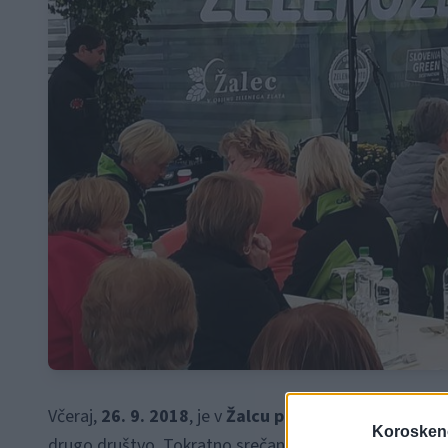
Včeraj,
26. 9. 2018
, je v
Žalcu potekalo že 7. srečanj
Koroskeno
drugo društvo. Tokratno srečanje so organizirale član