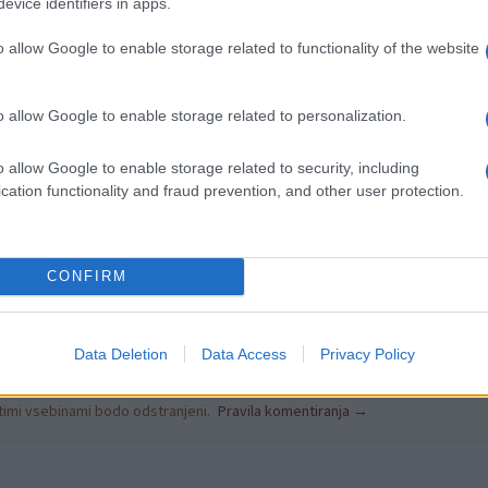
evice identifiers in apps.
o allow Google to enable storage related to functionality of the website
imele udeleženke možnost odžejati pri fontani piva, organiziran
a je še maša v cerkvi Sv. Nikolaja, nato pa druženje vseh udel
o allow Google to enable storage related to personalization.
i tržnici. [gallery link="file" ids="37610,37609,37608,376
o allow Google to enable storage related to security, including
Foto: Jožica Jeromel, predsednica DK Mislinjska do
cation functionality and fraud prevention, and other user protection.
CONFIRM
Data Deletion
Data Access
Privacy Policy
k kazensko odgovoren za javno spodbujanje sovraštva, nasilja ali nestrpno
nitimi vsebinami bodo odstranjeni.
Pravila komentiranja →