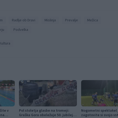
em
Radlje ob Dravi
Mislinja
Prevalje
Mežica
rju
Podvelka
Kultura
čite v
Pol stoletja glasbe na tromeji:
Nogometni spektakel j
 na
Graška Gora obeležuje 50. jubilejni
zagotovite si svojo vs