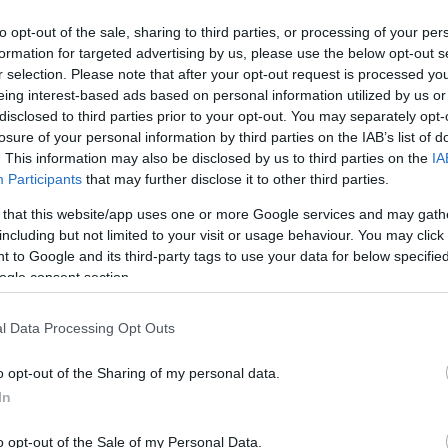
 povedala
Marjeta Šteharnik, mlada kmetica leta 2018,
to opt-out of the sale, sharing to third parties, or processing of your per
, navezovanje novih stikov, druženje in izmenjava dragocenih
formation for targeted advertising by us, please use the below opt-out s
r selection. Please note that after your opt-out request is processed y
odeželju oz. kmetijah.
eing interest-based ads based on personal information utilized by us or
disclosed to third parties prior to your opt-out. You may separately opt-
losure of your personal information by third parties on the IAB’s list of
. This information may also be disclosed by us to third parties on the
IA
Participants
that may further disclose it to other third parties.
 that this website/app uses one or more Google services and may gath
including but not limited to your visit or usage behaviour. You may click 
 to Google and its third-party tags to use your data for below specifi
ogle consent section.
l Data Processing Opt Outs
o opt-out of the Sharing of my personal data.
In
o opt-out of the Sale of my Personal Data.