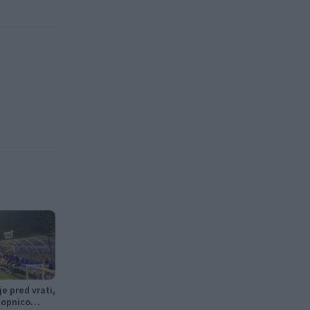
e pred vrati,
topnico