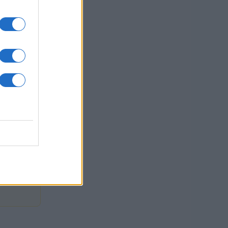
 je bil
eženk s
07,37606"]
lina
sti.