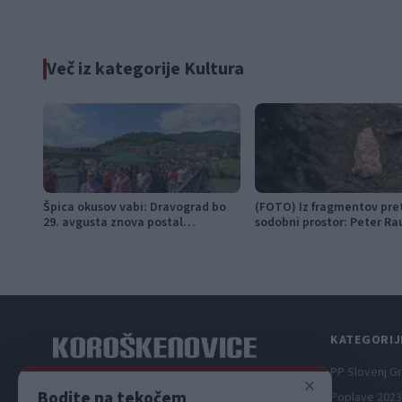
Ravnah
Več iz kategorije Kultura
Špica okusov vabi: Dravograd bo
(FOTO) Iz fragmentov pret
29. avgusta znova postal
sodobni prostor: Peter Ra
prestolnica ulične kulinarike
Galeriji raum AU
KATEGORIJ
PP Slovenj G
×
Spletni medij koroških dogodkov.
Bodite na tekočem
Poplave 2023