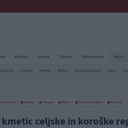
ika
Kultura
Glasba
Zabava
Videoteka
Več
e ob Dravi
Prevalje
Mislinja
Mežica
Črna na Koroškem
Muta
Vu
lje ob Dravi
Mislinja
Prevalje
Mežica
Črna na Koroškem
Vuzenica
 kmetic celjske in koroške reg