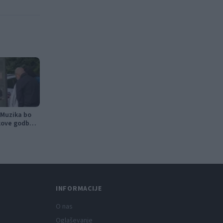
 Muzika bo
ikove godbe
 edinstveno
INFORMACIJE
O nas
Oglaševanje