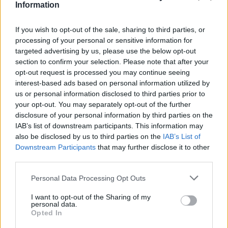
Information
in so se na nebu pojavili objekti in tako videli več stvari
If you wish to opt-out of the sale, sharing to third parties, or
v jutranjih nočnih urah.«
processing of your personal or sensitive information for
targeted advertising by us, please use the below opt-out
Tara, Gimnazija Novo Mesto
:
»Že od malega se
section to confirm your selection. Please note that after your
opt-out request is processed you may continue seeing
zanimam za astronomijo. Na poletni šoli pa mi je
interest-based ads based on personal information utilized by
us or personal information disclosed to third parties prior to
najbolj zanimiva družba. Dobro se je družiti z nekom, ki
your opt-out. You may separately opt-out of the further
ga zanima ista stvar in o tem govorit. Posebno zanimivi
disclosure of your personal information by third parties on the
IAB’s list of downstream participants. This information may
pa so mi bili kometi in ker imamo tukaj teleskope se
also be disclosed by us to third parties on the
IAB’s List of
vse bolje in bližje vidi.«
Downstream Participants
that may further disclose it to other
third parties.
Projekt
»Promocija študija s STE(A)M področij za
Please note that this website/app uses one or more Google
Personal Data Processing Opt Outs
services and may gather and store information including but
poklice prihodnosti s kakovostnimi aktivnostmi in
not limited to your visit or usage behaviour. You may click to
I want to opt-out of the Sharing of my
personal data.
grant or deny consent to Google and its third-party tags to
vsebinami za mlade izven javnih univerzitetnih
Opted In
use your data for below specified purposes in below Google
središč«
traja 3 leta in je nastal na pobudo FTPO, v