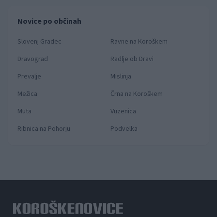
Novice po občinah
Slovenj Gradec
Ravne na Koroškem
Dravograd
Radlje ob Dravi
Prevalje
Mislinja
Mežica
Črna na Koroškem
Muta
Vuzenica
Ribnica na Pohorju
Podvelka