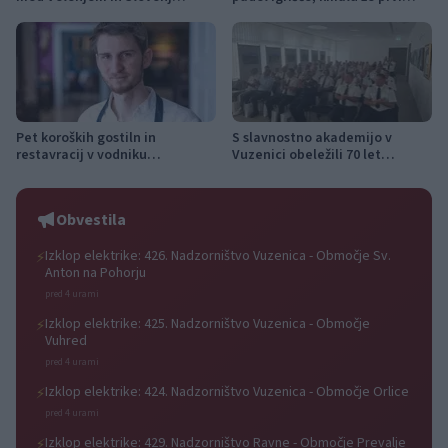
Gradcem znova prevozna,
turnir
promet izmenično enosmeren
Pet koroških gostiln in
S slavnostno akademijo v
restavracij v vodniku
Vuzenici obeležili 70 let
Gault&Millau Slovenija 2026,
Gasilske zveze Dravske doline
GT19 najboljši med Korošci
Obvestila
Izklop elektrike: 426. Nadzorništvo Vuzenica - Območje Sv.
⚡
Anton na Pohorju
pred 4 urami
Izklop elektrike: 425. Nadzorništvo Vuzenica - Območje
⚡
Vuhred
pred 4 urami
Izklop elektrike: 424. Nadzorništvo Vuzenica - Območje Orlice
⚡
pred 4 urami
Izklop elektrike: 429. Nadzorništvo Ravne - Območje Prevalje
⚡