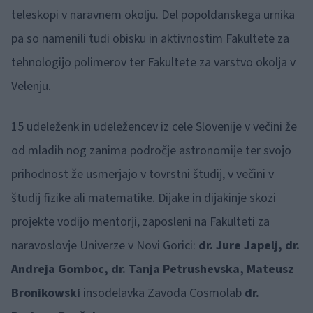
teleskopi v naravnem okolju. Del popoldanskega urnika
pa so namenili tudi obisku in aktivnostim Fakultete za
tehnologijo polimerov ter Fakultete za varstvo okolja v
Velenju.
15 udeleženk in udeležencev iz cele Slovenije v večini že
od mladih nog zanima področje astronomije ter svojo
prihodnost že usmerjajo v tovrstni študij, v večini v
študij fizike ali matematike. Dijake in dijakinje skozi
projekte vodijo mentorji, zaposleni na Fakulteti za
naravoslovje Univerze v Novi Gorici:
dr. Jure Japelj, dr.
Andreja Gomboc, dr. Tanja Petrushevska, Mateusz
Bronikowski
insodelavka Zavoda Cosmolab
dr.