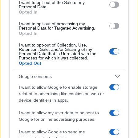
consent section.
I want to opt-out of the Sale of my
Personal Data.
projektu pa sodelujejo Univerza v Novi Gorici, Fakulteta
Opted In
za varstvo okolja in Fakulteta za strojništvo Univerze v
I want to opt-out of processing my
Personal Data for Targeted Advertising.
Novem Mestu. Partnerji so namreč ugotovili, da je v
Opted In
Koroški, Dolenjski, Severno Primorski in Savinjski regiji,
I want to opt-out of Collection, Use,
Retention, Sale, and/or Sharing of my
kjer imajo sedež partnerski VŠZ, ponudba aktivnosti, ki
Personal Data that Is Unrelated with the
Purposes for which it was collected.
bi vzpodbujale mlade za vpis na STE(A)M področja
Opted Out
bistveno manj kot v Ljubljani, Mariboru, Kopru…
Google consents
I want to allow Google to enable storage
Tako kakovostnih aktivnosti, ki se izvajajo na šolah v
related to advertising like cookies on web or
okviru pouka, kot tudi izven šolskih in počitniških
device identifiers in apps.
aktivnosti (krožki, poletni tabori…). To pomeni, da so
I want to allow my user data to be sent to
Google for online advertising purposes.
otroci iz teh okolij v de-privilegiranem položaju, saj
nimajo dostopa do teh aktivnosti, kar prispeva še k
I want to allow Google to send me