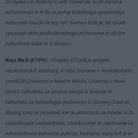
15 dijakov in dijakinj iz cele Slovenije, ki jih zanima
astronomija in ki bi se poleg klasičnega opazovanja
neba radi naučili še kaj več. Namen šole je, da mladi
spoznajo delo profesionalnega astronoma in da jim
pokažemo kako le ti delajo.«
Maja Mešl (FTPO
):
»Projekt STEAM je projekt
visokošolskih institucij, ki niso locirane v visokošolskih
središčih (Univerza v Novem Mestu, Univerza v Novi
Gorici, Fakulteta za varstvo okolja iz Velenja in
Fakulteta za tehnologijo polimerov iz Slovenj Gradca).
Skupaj smo se povezali, ker je aktivnosti za mlade, ki bi
vzpodbujale radovednost, raziskovanje in zanimanje za
naravoslovno-tehnične poklice, bistveno manj kot je le