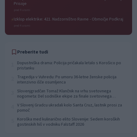
Prisoje
pred 4 urami
Izklop elektrike: 421. Nadzorništvo Ravne - Območje Podkraj
⚡
pred 4 urami
Preberite tudi
Dopustniška drama: Policija pričakala letalo s Korošico po
1
pristanku
Tragedija v Vuhredu: Po umoru 36-letne ženske policija
2
intenzivno išče osumljenca
Slovenjgradčan Tomaž Klančnik na vrhu svetovnega
3
nogometa: Del sodniške ekipe za finale svetovnega
prvenstva
V Slovenj Gradcu ukradali kolo Santa Cruz, lastnik prosi za
4
pomoč
Koroška med kulinarično elito Slovenije: Sedem koroških
5
gostinskih hiš v vodniku Falstaff 2026