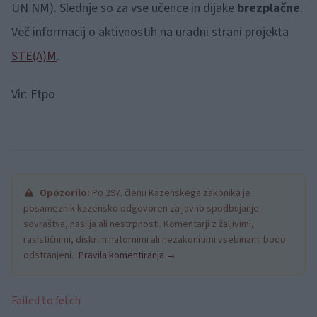
UN NM). Slednje so za vse učence in dijake
brezplačne
.
Več informacij o aktivnostih na uradni strani projekta
STE(A)M
.
Vir: Ftpo
Opozorilo:
Po 297. členu Kazenskega zakonika je
posameznik kazensko odgovoren za javno spodbujanje
sovraštva, nasilja ali nestrpnosti. Komentarji z žaljivimi,
rasističnimi, diskriminatornimi ali nezakonitimi vsebinami bodo
odstranjeni.
Pravila komentiranja →
Failed to fetch