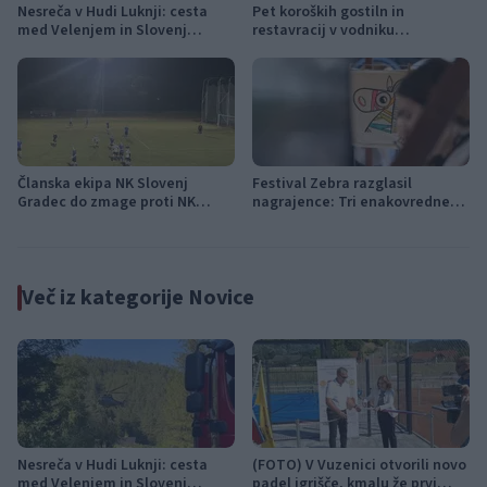
Nesreča v Hudi Luknji: cesta
Pet koroških gostiln in
med Velenjem in Slovenj
restavracij v vodniku
Gradcem znova prevozna,
Gault&Millau Slovenija 2026,
promet izmenično enosmeren
GT19 najboljši med Korošci
Članska ekipa NK Slovenj
Festival Zebra razglasil
Gradec do zmage proti NK
nagrajence: Tri enakovredne
Šoštanj
nagrade žirije in nagrada
občinstva
Več iz kategorije Novice
Nesreča v Hudi Luknji: cesta
(FOTO) V Vuzenici otvorili novo
med Velenjem in Slovenj
padel igrišče, kmalu že prvi