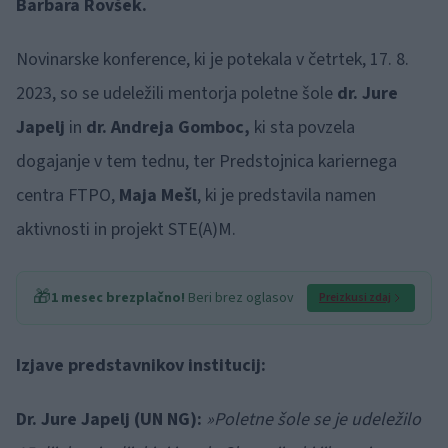
Barbara Rovšek.
Novinarske konference, ki je potekala v četrtek, 17. 8.
2023, so se udeležili mentorja poletne šole
dr. Jure
Japelj
in
dr. Andreja Gomboc,
ki sta povzela
dogajanje v tem tednu, ter Predstojnica kariernega
centra FTPO,
Maja Mešl
, ki je predstavila namen
aktivnosti in projekt STE(A)M.
🎁
1 mesec brezplačno!
Beri brez oglasov
Preizkusi zdaj
Izjave predstavnikov institucij:
Dr. Jure Japelj (UN NG):
»Poletne šole se je udeležilo