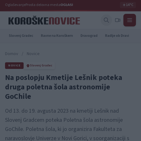
Oglaševanje
Prosta delovna mesta
OGLASI
☀️
14°C
Slovenj Gradec
Ravne na Koroškem
Dravograd
Radlje ob Dravi
Pr
Domov
/
Novice
NOVICE
Slovenj Gradec
Na poslopju Kmetije Lešnik poteka
druga poletna šola astronomije
GoChile
Od 13. do 19. avgusta 2023 na kmetiji Lešnik nad
Slovenj Gradcem poteka Poletna šola astronomije
GoChile. Poletna šola, ki jo organizira Fakulteta za
naravoslovje Univerze v Novi Gorici, v soorganizaciji s