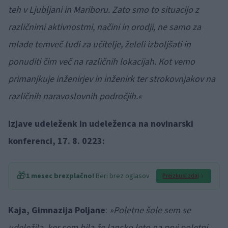
teh v Ljubljani in Mariboru. Zato smo to situacijo z
različnimi aktivnostmi, načini in orodji, ne samo za
mlade temveč tudi za učitelje, želeli izboljšati in
ponuditi čim več na različnih lokacijah. Kot vemo
primanjkuje inženirjev in inženirk ter strokovnjakov na
različnih naravoslovnih področjih.«
Izjave udeleženk in udeleženca na novinarski
konferenci, 17. 8. 0223:
🎁
1 mesec brezplačno!
Beri brez oglasov
Preizkusi zdaj
Kaja, Gimnazija Poljane
:
»Poletne šole sem se
udeležila, ker sem bila že lansko leto na prvi poletni