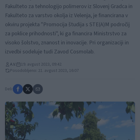
Fakulteto za tehnologijo polimerov iz Slovenj Gradca in
Fakulteto za varstvo okolja iz Velenja, je financirana v
okviru projekta "Promocija študija s STE(A)M področij
za poklice prihodnosti", ki ga financira Ministrstvo za
visoko šolstvo, znanost in inovacije. Pri organizaciji in
izvedbi sodeluje tudi Zavod Cosmolab.
A.V.
19. avgust 2023, 09:42
Posodobljeno: 21. avgust 2023, 16:07
Deli: