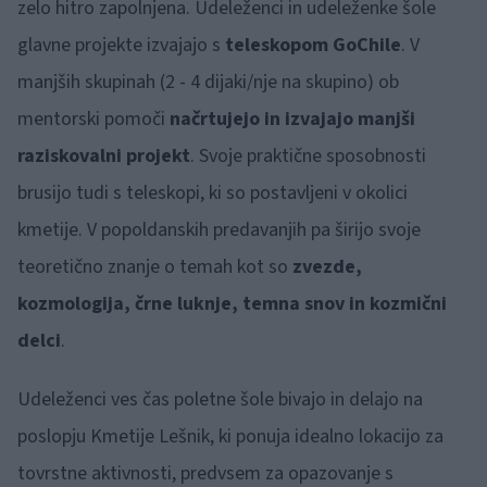
zelo hitro zapolnjena. Udeleženci in udeleženke šole
glavne projekte izvajajo s
teleskopom GoChile
. V
manjših skupinah (2 - 4 dijaki/nje na skupino) ob
mentorski pomoči
načrtujejo in izvajajo manjši
raziskovalni projekt
. Svoje praktične sposobnosti
brusijo tudi s teleskopi, ki so postavljeni v okolici
kmetije. V popoldanskih predavanjih pa širijo svoje
teoretično znanje o temah kot so
zvezde,
kozmologija, črne luknje, temna snov in kozmični
delci
.
Udeleženci ves čas poletne šole bivajo in delajo na
poslopju Kmetije Lešnik, ki ponuja idealno lokacijo za
tovrstne aktivnosti, predvsem za opazovanje s