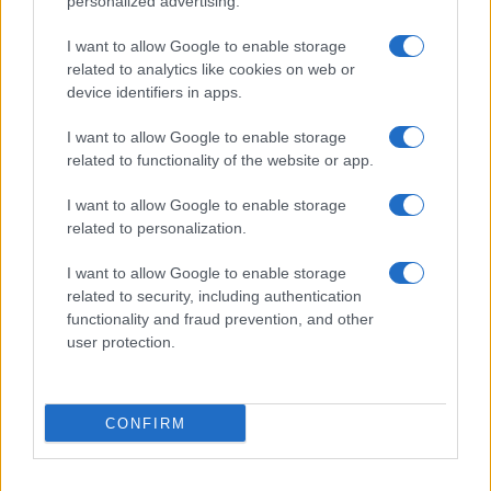
personalized advertising.
poslabšanju situacije na naslednjih področjih: vpisu in
I want to allow Google to enable storage
zanimanju mladih za vpis na STE(A)M študijske
related to analytics like cookies on web or
programe, kjer že sedaj primanjkuje kadra ter na
device identifiers in apps.
področju doseganja ključnih prečnih kompetenc (npr.:
I want to allow Google to enable storage
inovativnost, kritično mišljenje in reševanje problemov,
related to functionality of the website or app.
IKT kompetence, …), ki so pomembne za uspešno delo
I want to allow Google to enable storage
related to personalization.
v globalnem, hitro spreminjajočem delovnem okolju.
Poleg tega želimo s kakovostnimi obšolskimi in
I want to allow Google to enable storage
related to security, including authentication
poletnimi aktivnostmi zmanjšati tudi trend zviševanja
functionality and fraud prevention, and other
user protection.
časa, ki ga mladi preživijo nekreativno z igranjem video
igric, na socialnih omrežjih, pred televizorjem…
CONFIRM
Poletne šole v 2023