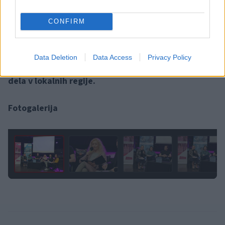
reševanje različnih izzivov skupnosti.
CONFIRM
Čas so zato danes na Ravnah namenili tudi iskanju
skupnih rešitev in sinergij za vključevanje mladih v
Data Deletion
Data Access
Privacy Policy
lokalno skupnost ter nadaljnji razvoj mladinskega
dela v lokalnih regije.
Fotogalerija
1 / 9