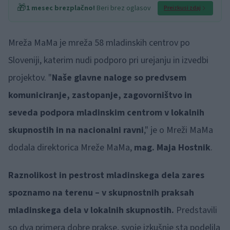
🎁
1 mesec brezplačno!
Beri brez oglasov
Preizkusi zdaj
Mreža MaMa je mreža 58 mladinskih centrov po
Sloveniji, katerim nudi podporo pri urejanju in izvedbi
projektov. "
Naše glavne naloge so predvsem
komuniciranje, zastopanje, zagovorništvo in
seveda podpora mladinskim centrom v lokalnih
skupnostih in na nacionalni ravni
," je o Mreži MaMa
dodala direktorica Mreže MaMa,
mag. Maja Hostnik
.
Raznolikost in pestrost mladinskega dela zares
spoznamo na terenu – v skupnostnih praksah
mladinskega dela v lokalnih skupnostih.
Predstavili
so dva primera dobre prakse, svoje izkušnje sta podelila