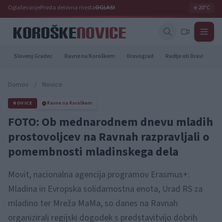
Oglaševanje
Prosta delovna mesta
OGLASI
☀️
20°C
Slovenj Gradec
Ravne na Koroškem
Dravograd
Radlje ob Dravi
Pr
Domov
/
Novice
NOVICE
Ravne na Koroškem
FOTO: Ob mednarodnem dnevu mladih
prostovoljcev na Ravnah razpravljali o
pomembnosti mladinskega dela
Movit, nacionalna agencija programov Erasmus+:
Mladina in Evropska solidarnostna enota, Urad RS za
mladino ter Mreža MaMa, so danes na Ravnah
organizirali regijski dogodek s predstavitvijo dobrih