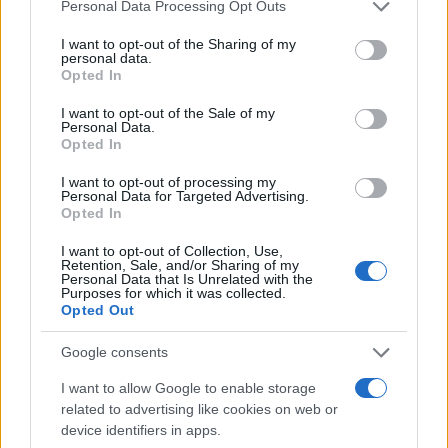
Please note that this website/app uses one or more Google
Personal Data Processing Opt Outs
services and may gather and store information including but
vsebine in tehnike, izhajali smo iz tega, kako se
not limited to your visit or usage behaviour. You may click to
I want to opt-out of the Sharing of my
nekdo počuti, ko bulji v ekran,a ne ve, kaj je na
personal data.
grant or deny consent to Google and its third-party tags to
Opted In
use your data for below specified purposes in below Google
drugi strani. Ekipa, ki je to vodila, je pripravila res
consent section.
I want to opt-out of the Sale of my
lepo učno izkušnjo za mlade iz šestih držav
," je o
Personal Data.
Opted In
projektu dodal
Mitja Javornik
.
I want to opt-out of processing my
Personal Data for Targeted Advertising.
Opted In
🎁
1 mesec brezplačno!
Beri brez oglasov
Preizkusi zdaj
I want to opt-out of Collection, Use,
Retention, Sale, and/or Sharing of my
Personal Data that Is Unrelated with the
Purposes for which it was collected.
V Dravogradu so izjemno ponosni, da krepijo glas
Opted Out
mladih in jih aktivno vključujejo v procese. A zadanih
Google consents
imajo še precej ciljev.
Aleksandra Gantar
je poudarila:
I want to allow Google to enable storage
"
Želimo vzpostaviti dve delovni enoti za mlade v
related to advertising like cookies on web or
device identifiers in apps.
MKC in GD Šentjanž pri Dravogradu, financiramo