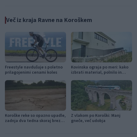
Več iz kraja Ravne na Koroškem
Freestyle navdušuje s poletno
Kovinska ograja po meri: kako
prilagojenimi cenami koles
izbrati material, polnilo in
izvedbo
Koroške reke so opazno upadle,
Z vlakom po Koroški: Manj
zadnja dva tedna skoraj brez
gneče, več udobja
dežja