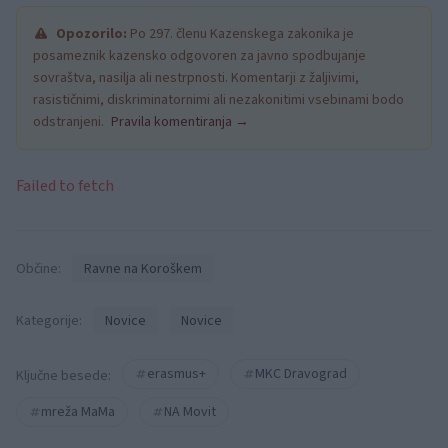
Opozorilo:
Po 297. členu Kazenskega zakonika je
posameznik kazensko odgovoren za javno spodbujanje
sovraštva, nasilja ali nestrpnosti. Komentarji z žaljivimi,
rasističnimi, diskriminatornimi ali nezakonitimi vsebinami bodo
odstranjeni.
Pravila komentiranja →
Failed to fetch
Občine:
Ravne na Koroškem
Kategorije:
Novice
Novice
erasmus+
MKC Dravograd
Ključne besede:
mreža MaMa
NA Movit