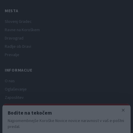
MESTA
Slovenj Gradec
Ravne na Koroškem
Dravograd
Radlje ob Dravi
Prevalje
INFORMACIJE
O nas
Oglaševanje
Zaposlitev
Pravno obvestilo
×
Bodite na tekočem
Zasebnost in piškotki
Najpomembnejše Koroške Novice novice naravnost v vaš e-poštni
Storitve
predal.
Naročnine