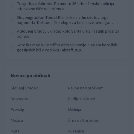
Tragedija v Vuhredu: Po umoru 36-letne ženske policija
2
intenzivno išče osumljenca
Slovenjgradčan Tomaž Klančnik na vrhu svetovnega
3
nogometa: Del sodniške ekipe za finale svetovnega
prvenstva
V Slovenj Gradcu ukradali kolo Santa Cruz, lastnik prosi za
4
pomoč
Koroška med kulinarično elito Slovenije: Sedem koroških
5
gostinskih hiš v vodniku Falstaff 2026
Novice po občinah
Slovenj Gradec
Ravne na Koroškem
Dravograd
Radlje ob Dravi
Prevalje
Mislinja
Mežica
Črna na Koroškem
Muta
Vuzenica