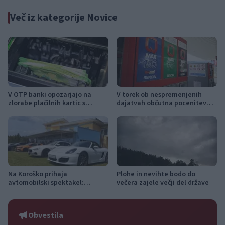
Več iz kategorije Novice
V OTP banki opozarjajo na
V torek ob nespremenjenih
zlorabe plačilnih kartic s
dajatvah občutna pocenitev
skimmingom
goriv
Na Koroško prihaja
Plohe in nevihte bodo do
avtomobilski spektakel:
večera zajele večji del države
Rohnenje motorjev, dvoboji na
progah in atraktivni Car Meet
Obvestila