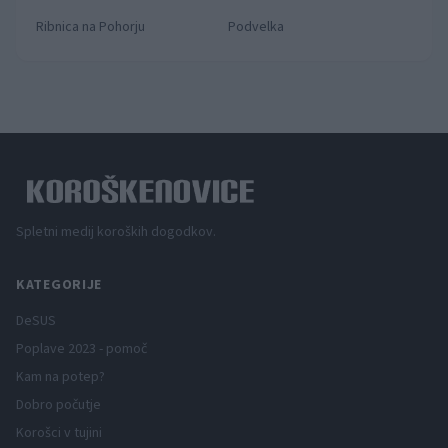
Ribnica na Pohorju
Podvelka
Spletni medij koroških dogodkov.
KATEGORIJE
DeSUS
Poplave 2023 - pomoč
Kam na potep?
Dobro počutje
Korošci v tujini