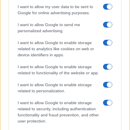
mladinske programe, ki se izvajajo v MKC, obudili
I want to allow my user data to be sent to
Google for online advertising purposes.
smo DPM Dravograd, občina je sprejela pobudo za
I want to allow Google to send me
izvedbo urbanega parka Špica, mladi imajo
personalized advertising.
možnost na Občini opravljati obvezno počitniško
I want to allow Google to enable storage
prakso, financirano brezplačne dejavnosti za
related to analytics like cookies on web or
mlade, z lanskim letom pa smo prvič naredili razpis
device identifiers in apps.
za štipendije
."
I want to allow Google to enable storage
related to functionality of the website or app.
Aktivnosti, ki jih v lokalni skupnosti
načrtujejo in
I want to allow Google to enable storage
izvajajo mladi, spodbujajo povezovanje različnih
related to personalization.
družbenih skupin in institucij
. Mladinsko delo
I want to allow Google to enable storage
related to security, including authentication
ustvarja
bolj povezano skupnost
, ki je odprta in
functionality and fraud prevention, and other
solidarna, kar je mogoče izkoristiti za učinkovito
user protection.