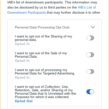
IAB’s list of downstream participants. This information may
Kategorije:
Novice
also be disclosed by us to third parties on the
IAB’s List of
Downstream Participants
that may further disclose it to other
arso
vreme
Ključne besede:
third parties.
Please note that this website/app uses one or more Google
vremenska napoved
Personal Data Processing Opt Outs
services and may gather and store information including but
not limited to your visit or usage behaviour. You may click to
I want to opt-out of the Sharing of my
personal data.
grant or deny consent to Google and its third-party tags to
Opted In
use your data for below specified purposes in below Google
Več iz kategorije Novice
consent section.
I want to opt-out of the Sale of my
Personal Data.
Opted In
I want to opt-out of processing my
Personal Data for Targeted Advertising.
Opted In
I want to opt-out of Collection, Use,
Na Ravenskih dnevih boste
Nevarna najdba v Dravogradu:
Retention, Sale, and/or Sharing of my
žurali s Kingstoni in Zmelkoowi
Odstranili 88-milimetrsko
Personal Data that Is Unrelated with the
Purposes for which it was collected.
granato
Opted Out