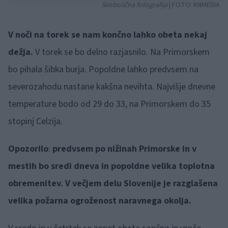
Simbolična fotografija
| FOTO:
KNMEDIA
V noči na torek se nam končno lahko obeta nekaj
dežja.
V torek se bo delno razjasnilo. Na Primorskem
bo pihala šibka burja. Popoldne lahko predvsem na
severozahodu nastane kakšna nevihta. Najvišje dnevne
temperature bodo od 29 do 33, na Primorskem do 35
stopinj Celzija.
Opozorilo
:
predvsem po nižinah Primorske in v
mestih bo sredi dneva in popoldne velika toplotna
obremenitev. V večjem delu Slovenije je razglašena
velika požarna ogroženost naravnega okolja.