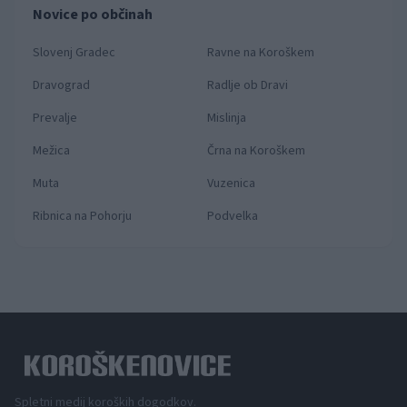
Novice po občinah
Slovenj Gradec
Ravne na Koroškem
Dravograd
Radlje ob Dravi
Prevalje
Mislinja
Mežica
Črna na Koroškem
Muta
Vuzenica
Ribnica na Pohorju
Podvelka
Spletni medij koroških dogodkov.