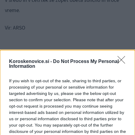
V sredo in v četrtek se zopet obeta sončno in vroče
vreme.
Vir: ARSO
Koroskenovice.si -
Do Not Process My Personal
Information
Opozorilo:
Po 297. členu Kazenskega zakonika je
posameznik kazensko odgovoren za javno spodbujanje
If you wish to opt-out of the sale, sharing to third parties, or
sovraštva, nasilja ali nestrpnosti. Komentarji z žaljivimi,
processing of your personal or sensitive information for
rasističnimi, diskriminatornimi ali nezakonitimi vsebinami bodo
targeted advertising by us, please use the below opt-out
odstranjeni.
Pravila komentiranja →
section to confirm your selection. Please note that after your
opt-out request is processed you may continue seeing
interest-based ads based on personal information utilized by
Failed to fetch
us or personal information disclosed to third parties prior to
your opt-out. You may separately opt-out of the further
disclosure of your personal information by third parties on the