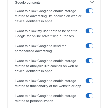
Google consents
I want to allow Google to enable storage
related to advertising like cookies on web or
(VIDEO in FOTO) Novo padel
Pred nami še dva zelo vroča
device identifiers in apps.
igrišče v Vuzenici: Naj se
dneva, v petek osvežitev
odštevanje do prvega servisa
začne
I want to allow my user data to be sent to
Google for online advertising purposes.
Obvestila
I want to allow Google to send me
Izklop elektrike: 417. Nadzorništvo Vuzenica - Območje Sv.
⚡
Anton na Pohorju in Zg. Sv. Vid
personalized advertising.
pred 9 urami
I want to allow Google to enable storage
Izklop elektrike: 419. Nadzorništvo Vuzenica - Območje
⚡
related to analytics like cookies on web or
Radlje, Dobrava
device identifiers in apps.
pred 9 urami
Izklop elektrike: 418. Nadzorništvo Slovenj Gradec - Območje
⚡
I want to allow Google to enable storage
Otiški Vrh
related to functionality of the website or app.
pred 9 urami
Izklop elektrike: 416. Nadzorništvo Slovenj Gradec - Območje
I want to allow Google to enable storage
⚡
Gornji Dolič, Završe, Kozjak, Tolsti vrh pri Mislinji, Srednji
related to personalization.
Dolič, Paka
pred 9 urami