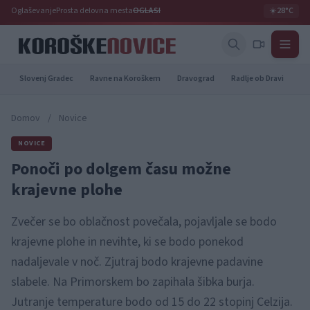
Oglaševanje
Prosta delovna mesta
OGLASI
☀️
28°C
Slovenj Gradec
Ravne na Koroškem
Dravograd
Radlje ob Dravi
Pr
Domov
/
Novice
NOVICE
Ponoči po dolgem času možne
krajevne plohe
Zvečer se bo oblačnost povečala, pojavljale se bodo
krajevne plohe in nevihte, ki se bodo ponekod
nadaljevale v noč. Zjutraj bodo krajevne padavine
slabele. Na Primorskem bo zapihala šibka burja.
Jutranje temperature bodo od 15 do 22 stopinj Celzija.