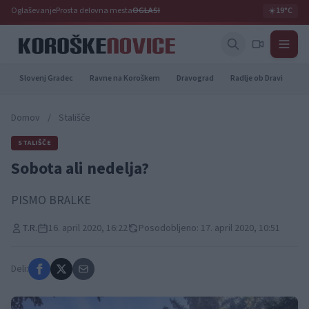
Oglaševanje
Prosta delovna mesta
OGLASI
☀️
19°C
Slovenj Gradec
Ravne na Koroškem
Dravograd
Radlje ob Dravi
Pr
Domov
/
Stališče
STALIŠČE
Sobota ali nedelja?
PISMO BRALKE
T.R.
16. april 2020, 16:22
Posodobljeno: 17. april 2020, 10:51
Deli: