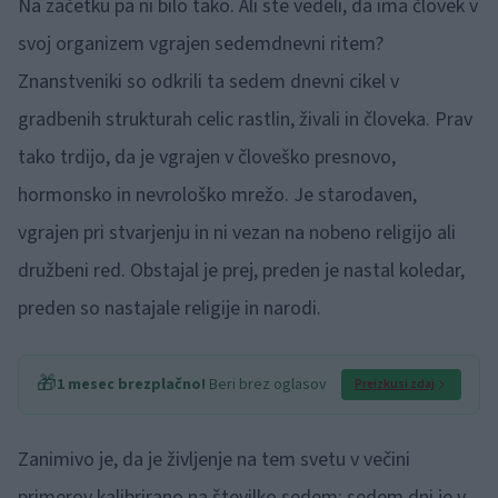
Na začetku pa ni bilo tako. Ali ste vedeli, da ima človek v
svoj organizem vgrajen sedemdnevni ritem?
Znanstveniki so odkrili ta sedem dnevni cikel v
gradbenih strukturah celic rastlin, živali in človeka. Prav
tako trdijo, da je vgrajen v človeško presnovo,
hormonsko in nevrološko mrežo. Je starodaven,
vgrajen pri stvarjenju in ni vezan na nobeno religijo ali
družbeni red. Obstajal je prej, preden je nastal koledar,
preden so nastajale religije in narodi.
🎁
1 mesec brezplačno!
Beri brez oglasov
Preizkusi zdaj
Zanimivo je, da je življenje na tem svetu v večini
primerov kalibrirano na številko sedem: sedem dni je v