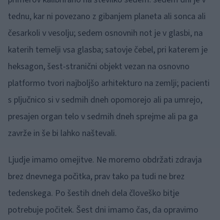
tednu, kar ni povezano z gibanjem planeta ali sonca ali
česarkoli v vesolju; sedem osnovnih not je v glasbi, na
katerih temelji vsa glasba; satovje čebel, pri katerem je
heksagon, šest-stranični objekt vezan na osnovno
platformo tvori najboljšo arhitekturo na zemlji; pacienti
s pljučnico si v sedmih dneh opomorejo ali pa umrejo,
presajen organ telo v sedmih dneh sprejme ali pa ga
zavrže in še bi lahko naštevali.
Ljudje imamo omejitve. Ne moremo obdržati zdravja
brez dnevnega počitka, prav tako pa tudi ne brez
tedenskega. Po šestih dneh dela človeško bitje
potrebuje počitek. Šest dni imamo čas, da opravimo