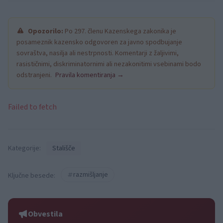
Opozorilo:
Po 297. členu Kazenskega zakonika je
posameznik kazensko odgovoren za javno spodbujanje
sovraštva, nasilja ali nestrpnosti. Komentarji z žaljivimi,
rasističnimi, diskriminatornimi ali nezakonitimi vsebinami bodo
odstranjeni.
Pravila komentiranja →
Failed to fetch
Kategorije:
Stališče
razmišljanje
Ključne besede:
Obvestila