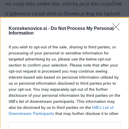
vse svoje delo, sedmi dan, sobota, pa je dan za počitek.
Iz ljubezni in zaradi skrbi za človeka je Bog dal zapisati
takšen ritem v četrto izmed desetih zapovedi, da bi
Koroskenovice.si -
Do Not Process My Personal
tako zaščitil človeka.
Information
If you wish to opt-out of the sale, sharing to third parties, or
Pa saj imamo nedeljo boste rekli. V nedeljo počivamo.
processing of your personal or sensitive information for
Nedelja ima svoje korenine v poganstvu in je bila
targeted advertising by us, please use the below opt-out
section to confirm your selection. Please note that after your
vsiljena s kraljevimi zakoni in sklepi cerkvenih zborov. Od
opt-out request is processed you may continue seeing
prve do zadnje knjige Svetega pisma se posvečevanje
interest-based ads based on personal information utilized by
us or personal information disclosed to third parties prior to
nedelje ne omenja, veliko pa je napisanega o soboti.
your opt-out. You may separately opt-out of the further
disclosure of your personal information by third parties on the
Poleg tega je nedelja prvi dan tedna, ampak to je že
IAB’s list of downstream participants. This information may
druga zgodba.
also be disclosed by us to third parties on the
IAB’s List of
Downstream Participants
that may further disclose it to other
third parties.
Cesar Konstantin je leta 321 izdal odlok, s katerim je