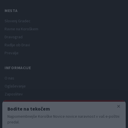
MESTA
Slovenj Gradec
Ravne na Koroškem
Dravograd
Radlje ob Dravi
Prevalje
INFORMACIJE
O nas
Oglaševanje
Zaposlitev
Pravno obvestilo
×
Bodite na tekočem
Zasebnost in piškotki
Najpomembnejše Koroške Novice novice naravnost v vaš e-poštni
Storitve
predal.
Naročnine