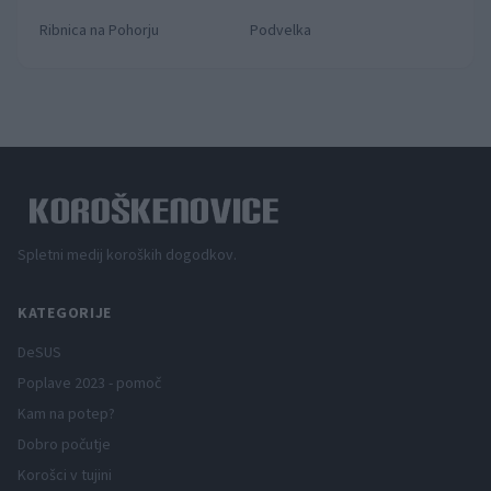
Ribnica na Pohorju
Podvelka
Spletni medij koroških dogodkov.
KATEGORIJE
DeSUS
Poplave 2023 - pomoč
Kam na potep?
Dobro počutje
Korošci v tujini