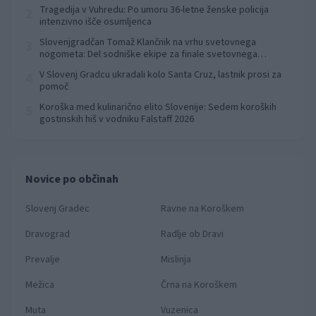
Tragedija v Vuhredu: Po umoru 36-letne ženske policija
2
intenzivno išče osumljenca
Slovenjgradčan Tomaž Klančnik na vrhu svetovnega
3
nogometa: Del sodniške ekipe za finale svetovnega
prvenstva
V Slovenj Gradcu ukradali kolo Santa Cruz, lastnik prosi za
4
pomoč
Koroška med kulinarično elito Slovenije: Sedem koroških
5
gostinskih hiš v vodniku Falstaff 2026
Novice po občinah
Slovenj Gradec
Ravne na Koroškem
Dravograd
Radlje ob Dravi
Prevalje
Mislinja
Mežica
Črna na Koroškem
Muta
Vuzenica