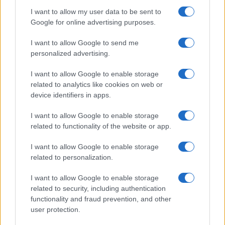
odigrala odločilno vlogo katoliška cerkev, ki je
I want to allow my user data to be sent to
praznovanje nedelje uzakonila in pospešila razširitev
Google for online advertising purposes.
napačne prakse. Učila je, da je bila sobota dana samo za
I want to allow Google to send me
Jude in da je Jezus razveljavil praznovanje sobote,
personalized advertising.
hkrati pa razglašala, da ima od Boga dano oblast, da
I want to allow Google to enable storage
related to analytics like cookies on web or
spremeni dan češčenja.
device identifiers in apps.
Ne dajte se zavesti. Če ste iskreni iskalci resnice in
I want to allow Google to enable storage
related to functionality of the website or app.
želite prejeti blagoslove, ki jih je Bog obljubil tistim, ki
I want to allow Google to enable storage
mu bodo zvesti, potem se vrnite k izviru. Berite Sveto
related to personalization.
pismo in ga vzemite resno. Bolj kot kdaj koli je to knjiga
I want to allow Google to enable storage
za današnji čas. Dogodki, ki se nam odvijajo pred očmi,
related to security, including authentication
functionality and fraud prevention, and other
so bili napovedani v njem, napovedano pa je tudi kako
user protection.
se obvarovati in rešiti.