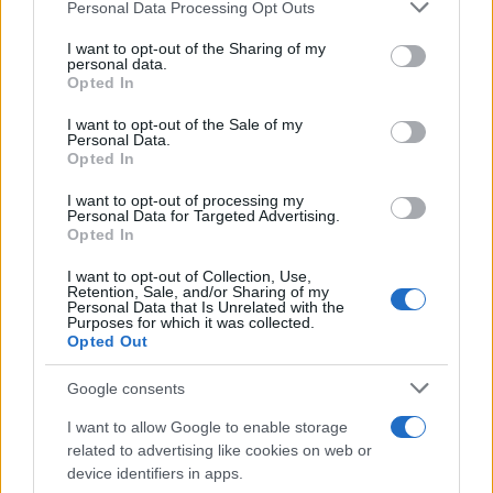
Please note that this website/app uses one or more Google
Personal Data Processing Opt Outs
uzakonil praznovanje nedelje, »častitega dne sonca«, s
services and may gather and store information including but
katerim je želel zediniti pogane in kristjane. Znano je, da
not limited to your visit or usage behaviour. You may click to
I want to opt-out of the Sharing of my
personal data.
grant or deny consent to Google and its third-party tags to
Opted In
je bilo čaščenje sonca v starih časih zelo razširjeno. V
use your data for below specified purposes in below Google
consent section.
drugem stoletju je bilo v rimskem cesarstvu še posebno
I want to opt-out of the Sale of my
Personal Data.
Opted In
razširjeno čaščenje boga Mitre ali boga sonca. Temu
božanstvu je bil posvečen prvi dan tedna, nedelja, ki so
I want to opt-out of processing my
Personal Data for Targeted Advertising.
jo imenovali »dies solis« (sončni dan). Še danes se v
Opted In
nemškem in angleškem jeziku imenuje tako – Sonntag,
I want to opt-out of Collection, Use,
Retention, Sale, and/or Sharing of my
Personal Data that Is Unrelated with the
Sunday.
Purposes for which it was collected.
Opted Out
🎁
1 mesec brezplačno!
Beri brez oglasov
Google consents
Preizkusi zdaj
I want to allow Google to enable storage
related to advertising like cookies on web or
V stoletjih zgodovine, pa vse do danes, je potem
device identifiers in apps.