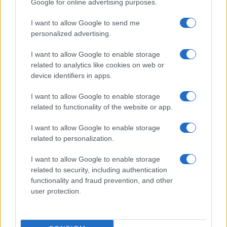
Google for online advertising purposes.
I want to allow Google to send me
personalized advertising.
I want to allow Google to enable storage
related to analytics like cookies on web or
Koroška slavi državne prvake v
Freestyle navdušuje s poletno
device identifiers in apps.
košarki 3x3: V Dravogradu
prilagojenimi cenami koles
pripravljajo sprejem
I want to allow Google to enable storage
košarkarjev
related to functionality of the website or app.
I want to allow Google to enable storage
related to personalization.
Do novembra zaradi sanacije
Kovinska ograja po meri: kako
I want to allow Google to enable storage
delna zapora občinske ceste v
izbrati material, polnilo in
Dravogradu
izvedbo
related to security, including authentication
functionality and fraud prevention, and other
user protection.
Več iz kategorije Novice