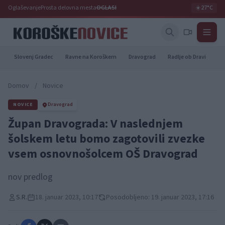
Oglaševanje
Prosta delovna mesta
OGLASI
☀️
27°C
Slovenj Gradec
Ravne na Koroškem
Dravograd
Radlje ob Dravi
Pr
Domov
/
Novice
NOVICE
Dravograd
Župan Dravograda: V naslednjem
šolskem letu bomo zagotovili zvezke
vsem osnovnošolcem OŠ Dravograd
nov predlog
S.R.
18. januar 2023, 10:17
Posodobljeno: 19. januar 2023, 17:16