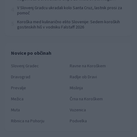
prvenstva
V Slovenj Gradcu ukradali kolo Santa Cruz, lastnik prosi za
4
pomoč
Koroška med kulinarično elito Slovenije: Sedem koroških
5
gostinskih hiš v vodniku Falstaff 2026
Novice po občinah
Slovenj Gradec
Ravne na Koroškem
Dravograd
Radlje ob Dravi
Prevalje
Mislinja
Mežica
Črna na Koroškem
Muta
Vuzenica
Ribnica na Pohorju
Podvelka