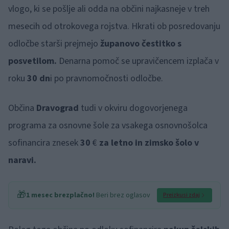
vlogo, ki se pošlje ali odda na občini najkasneje v treh
mesecih od otrokovega rojstva. Hkrati ob posredovanju
odločbe starši prejmejo
županovo čestitko s
posvetilom.
Denarna pomoč se upravičencem izplača v
roku
30 dn
i po pravnomočnosti odločbe.
Občina
Dravograd
tudi v okviru dogovorjenega
programa za osnovne šole za vsakega osnovnošolca
sofinancira znesek
30
€
za letno in zimsko šolo v
naravi.
🎁
1 mesec brezplačno!
Beri brez oglasov
Preizkusi zdaj