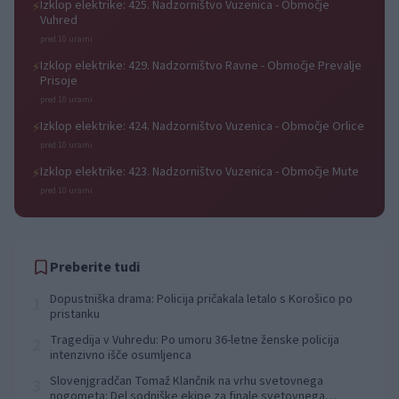
Izklop elektrike: 425. Nadzorništvo Vuzenica - Območje
⚡
Vuhred
pred 10 urami
Izklop elektrike: 429. Nadzorništvo Ravne - Območje Prevalje
⚡
Prisoje
pred 10 urami
Izklop elektrike: 424. Nadzorništvo Vuzenica - Območje Orlice
⚡
pred 10 urami
Izklop elektrike: 423. Nadzorništvo Vuzenica - Območje Mute
⚡
pred 10 urami
Preberite tudi
Dopustniška drama: Policija pričakala letalo s Korošico po
1
pristanku
Tragedija v Vuhredu: Po umoru 36-letne ženske policija
2
intenzivno išče osumljenca
Slovenjgradčan Tomaž Klančnik na vrhu svetovnega
3
nogometa: Del sodniške ekipe za finale svetovnega