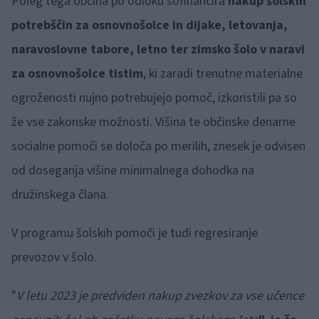
Poleg tega občina po odloku sofinancira
nakup šolskih
potrebščin za osnovnošolce in dijake, letovanja,
naravoslovne tabore, letno ter zimsko šolo v naravi
za osnovnošolce tistim
, ki zaradi trenutne materialne
ogroženosti nujno potrebujejo pomoč, izkoristili pa so
že vse zakonske možnosti. Višina te občinske denarne
socialne pomoči se določa po merilih, znesek je odvisen
od doseganja višine minimalnega dohodka na
družinskega člana.
V programu šolskih pomoči je tudi regresiranje
prevozov v šolo.
"
V letu 2023 je predviden nakup zvezkov za vse učence