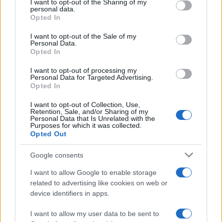
not limited to your visit or usage behaviour. You may click to
I want to opt-out of the Sharing of my
personal data.
rasističnimi, diskriminatornimi ali nezakonitimi vsebinami bodo
grant or deny consent to Google and its third-party tags to
Opted In
odstranjeni.
Pravila komentiranja →
use your data for below specified purposes in below Google
consent section.
I want to opt-out of the Sale of my
Personal Data.
Opted In
Failed to fetch
I want to opt-out of processing my
Personal Data for Targeted Advertising.
Opted In
Občine:
Dravograd
I want to opt-out of Collection, Use,
Retention, Sale, and/or Sharing of my
Personal Data that Is Unrelated with the
Kategorije:
Novice
Novice
Purposes for which it was collected.
Opted Out
Dravograd
rojstvo otroka
Ključne besede:
Google consents
šolska pomoč
župan
I want to allow Google to enable storage
related to advertising like cookies on web or
device identifiers in apps.
Več iz kraja Dravograd
I want to allow my user data to be sent to