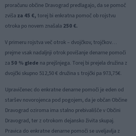
proračunu občine Dravograd predlagajo, da se pomoč
zviša
za 45 €,
torej bi enkratna pomoč ob rojstvu
otroka po novem znašala
250 €.
V primeru rojstva več otrok – dvojčkov, trojčkov…
prejme vsak nadaljnji otrok povišanje denarne pomoči
za
50 % glede
na prejšnjega. Torej bi prejela družina z
dvojčki skupno 512,50 € družina s trojčki pa 973,75€.
Upravičenec do enkratne denarne pomoči je eden od
staršev novorojenca pod pogojem, da je občan Občine
Dravograd oziroma ima stalno prebivališče v Občini
Dravograd, ter z otrokom dejansko živita skupaj.
Pravica do enkratne denarne pomoči se uveljavlja z