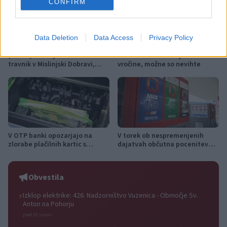
CONFIRM
Data Deletion
Data Access
Privacy Policy
(VIDEO) Štorklje obiskale
Vreme: Pred nami spet teden
travnik v Mislinjski Dobravi,
vročine, možne so nevihte
Slovenija pa beleži rekordno
leto
V OTP banki opozarjajo na
V torek ob nespremenjenih
zlorabe plačilnih kartic s
dajatvah občutna pocenitev
skimmingom
goriv
Obvestila
Izklop elektrike: 426. Nadzorništvo Vuzenica - Območje Sv.
⚡
Anton na Pohorju
pred 10 urami