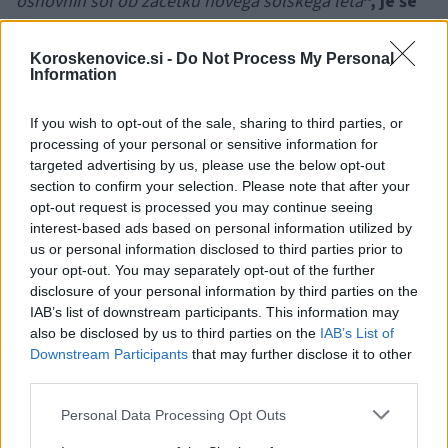
osnovnih šol ob začetku novega šolskega leta
", je še
dodal Anton Preksavec.
Koroskenovice.si -
Do Not Process My Personal
Information
Nakup zvezkov je predviden za šolsko leto
2023/2024 v
If you wish to opt-out of the sale, sharing to third parties, or
kolikor bo potrjen predlog proračuna za 2023.
Gre
processing of your personal or sensitive information for
pa za nakup določenega števila zvezkov, skladno s
targeted advertising by us, please use the below opt-out
section to confirm your selection. Please note that after your
pravilnikom, ki bo še sprejet. Planirajo 3 zvezke za prvo
opt-out request is processed you may continue seeing
triado in 5 zvezkov za ostali dve triadi. Platnice zvezkov
interest-based ads based on personal information utilized by
us or personal information disclosed to third parties prior to
pa bodo krasile slike Dravograda.
your opt-out. You may separately opt-out of the further
disclosure of your personal information by third parties on the
IAB’s list of downstream participants. This information may
also be disclosed by us to third parties on the
IAB’s List of
Downstream Participants
that may further disclose it to other
third parties.
Opozorilo:
Po 297. členu Kazenskega zakonika je
Please note that this website/app uses one or more Google
Personal Data Processing Opt Outs
posameznik kazensko odgovoren za javno spodbujanje
services and may gather and store information including but
sovraštva, nasilja ali nestrpnosti. Komentarji z žaljivimi,