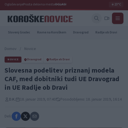
Oglaševanje
Prosta delovna mesta
OGLASI
☀️
23°C
Slovenj Gradec
Ravne na Koroškem
Dravograd
Radlje ob Dravi
Pr
Domov
/
Novice
NOVICE
Dravograd
Radlje ob Dravi
Slovesna podelitev priznanj modela
CAF, med dobitniki tudi UE Dravograd
in UE Radlje ob Dravi
D.K.
18. januar 2019, 07:40
Posodobljeno: 18. januar 2019, 16:14
Deli: