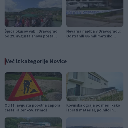
Špica okusov vabi: Dravograd
Nevarna najdba v Dravogradu:
bo 29. avgusta znova postal
Odstranili 88-milimetrsko
prestolnica ulične kulinarike
granato
Več iz kategorije Novice
Od 11. avgusta popolna zapora
Kovinska ograja po meri: kako
ceste Falorn–Sv. Primož
izbrati material, polnilo in
izvedbo