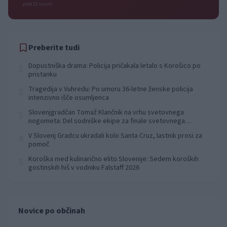
pred 22 urami
Preberite tudi
Dopustniška drama: Policija pričakala letalo s Korošico po
1
pristanku
Tragedija v Vuhredu: Po umoru 36-letne ženske policija
2
intenzivno išče osumljenca
Slovenjgradčan Tomaž Klančnik na vrhu svetovnega
3
nogometa: Del sodniške ekipe za finale svetovnega
prvenstva
V Slovenj Gradcu ukradali kolo Santa Cruz, lastnik prosi za
4
pomoč
Koroška med kulinarično elito Slovenije: Sedem koroških
5
gostinskih hiš v vodniku Falstaff 2026
Novice po občinah