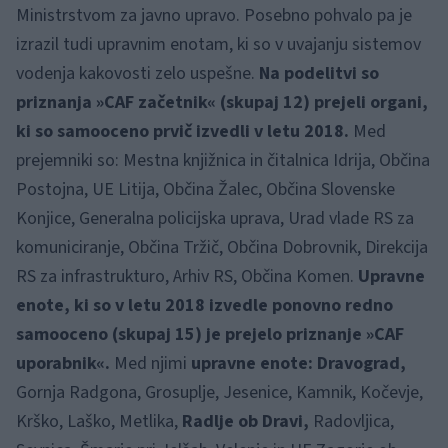
Ministrstvom za javno upravo. Posebno pohvalo pa je
izrazil tudi upravnim enotam, ki so v uvajanju sistemov
vodenja kakovosti zelo uspešne.
Na podelitvi so
priznanja »CAF začetnik« (skupaj 12) prejeli organi,
ki so samooceno prvič izvedli v letu 2018.
Med
prejemniki so: Mestna knjižnica in čitalnica Idrija, Občina
Postojna, UE Litija, Občina Žalec, Občina Slovenske
Konjice, Generalna policijska uprava, Urad vlade RS za
komuniciranje, Občina Tržič, Občina Dobrovnik, Direkcija
RS za infrastrukturo, Arhiv RS, Občina Komen.
Upravne
enote, ki so v letu 2018 izvedle ponovno redno
samooceno (skupaj 15) je prejelo priznanje »CAF
uporabnik«.
Med njimi
upravne enote: Dravograd,
Gornja Radgona, Grosuplje, Jesenice, Kamnik, Kočevje,
Krško, Laško, Metlika,
Radlje ob Dravi,
Radovljica,