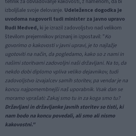
tehnik za obvladovanje kakovosti, z namenom, da bi
izboljšale svoje delovanje.
Udeležence dogodka je
uvodoma nagovoril tudi minister za javno upravo
Rudi Medved,
ki je izrazil zadovoljstvo nad velikom
številom prejemnikov priznanj in izpostavil: "
Ko
govorimo o kakovosti v javni upravi, je to najlažje
ugotoviti na način, da pogledamo, kako so z nami in
našimi storitvami zadovoljni naši državljani. Na to, da
nekdo dobi diplomo vpliva veliko dejavnikov, tudi
zadovoljstvo izvajalcev samih storitev, pa vendar je na
koncu najpomembnejši naš uporabnik. Vsak dan se
moramo vprašati: Zakaj smo tu in za koga smo tu?
Državljani in državljanke javnih storitev so tisti, ki
nam bodo na koncu povedali, ali smo ali nismo
kakovostni."