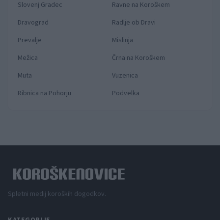
Slovenj Gradec
Ravne na Koroškem
Dravograd
Radlje ob Dravi
Prevalje
Mislinja
Mežica
Črna na Koroškem
Muta
Vuzenica
Ribnica na Pohorju
Podvelka
Spletni medij koroških dogodkov.