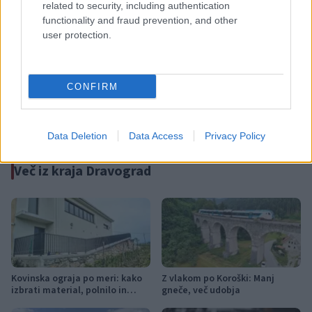
Failed to fetch
related to security, including authentication
functionality and fraud prevention, and other
user protection.
Občine:
Dravograd
Radlje ob Dravi
CONFIRM
Kategorije:
Novice
Novice
Data Deletion
Data Access
Privacy Policy
Več iz kraja Dravograd
Kovinska ograja po meri: kako
Z vlakom po Koroški: Manj
izbrati material, polnilo in
gneče, več udobja
izvedbo