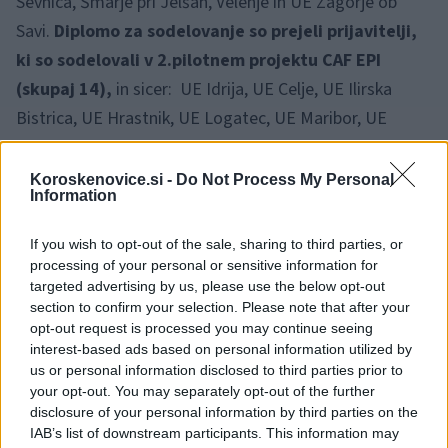
Sevnica, Šmarje pri Jelšah, Velenje in UE Zagorje ob
Savi.
Diplomo za sodelovanje so prejeli prijavitelji,
ki so sodelovali v 2.pilotnem projektu CAF EPI
(skupaj 14),
in sicer: UE Idrija, UE Celje, UE Ilirska
Bistrica, UE Hrastnik, UE Logatec, UE Maribor, UE
Ljutomer, UE Trbovlje, UE Ptuj, UE Ribnica, UE Murska
Sobota, UE Kranj, UE Nova Gorica, UE Ormož.
Koroskenovice.si -
Do Not Process My Personal
Information
If you wish to opt-out of the sale, sharing to third parties, or
processing of your personal or sensitive information for
targeted advertising by us, please use the below opt-out
section to confirm your selection. Please note that after your
opt-out request is processed you may continue seeing
interest-based ads based on personal information utilized by
us or personal information disclosed to third parties prior to
your opt-out. You may separately opt-out of the further
disclosure of your personal information by third parties on the
IAB’s list of downstream participants. This information may