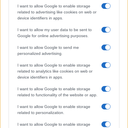
Upoštevajoč dosedanji odziv organov, lahko tudi v letu
I want to allow Google to enable storage
related to advertising like cookies on web or
2019 računamo na vsaj 12 novih uporabnikov CAF
device identifiers in apps.
(organi v sestavi, vladne službe/uradi, občine), so
zapisali na Ministrstvu za javno upravo.
Več o modelu
I want to allow my user data to be sent to
Google for online advertising purposes.
CAF v Sloveniji
Vir: Ministrstvo za javno upravo
I want to allow Google to send me
personalized advertising.
I want to allow Google to enable storage
related to analytics like cookies on web or
device identifiers in apps.
Opozorilo:
Po 297. členu Kazenskega zakonika je
I want to allow Google to enable storage
posameznik kazensko odgovoren za javno spodbujanje
related to functionality of the website or app.
sovraštva, nasilja ali nestrpnosti. Komentarji z žaljivimi,
rasističnimi, diskriminatornimi ali nezakonitimi vsebinami bodo
I want to allow Google to enable storage
odstranjeni.
Pravila komentiranja →
related to personalization.
I want to allow Google to enable storage