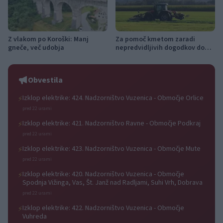
Z vlakom po Koroški: Manj
Za pomoč kmetom zaradi
gneče, več udobja
nepredvidljivih dogodkov do
115.000 evrov sredstev
Obvestila
Izklop elektrike: 424. Nadzorništvo Vuzenica - Območje Orlice
⚡
pred 22 urami
Izklop elektrike: 421. Nadzorništvo Ravne - Območje Podkraj
⚡
pred 22 urami
Izklop elektrike: 423. Nadzorništvo Vuzenica - Območje Mute
⚡
pred 22 urami
Izklop elektrike: 420. Nadzorništvo Vuzenica - Območje
⚡
Spodnja Vižinga, Vas, Št. Janž nad Radljami, Suhi Vrh, Dobrava
pred 22 urami
Izklop elektrike: 422. Nadzorništvo Vuzenica - Območje
⚡
Vuhreda