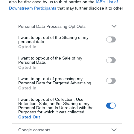
also be disclosed by us to third parties on the
IAB’s List of
Downstream Participants
that may further disclose it to other
third parties.
Please note that this website/app uses one or more Google
Personal Data Processing Opt Outs
services and may gather and store information including but
not limited to your visit or usage behaviour. You may click to
I want to opt-out of the Sharing of my
personal data.
Dobitniki priznanj so izpostavili, da učinkovito
grant or deny consent to Google and its third-party tags to
Opted In
use your data for below specified purposes in below Google
uporabljajo model CAF, priznanje kakovost pa jim
consent section.
I want to opt-out of the Sale of my
veliko pomeni.
Eden od dobitnikov je povedal, da so
Personal Data.
Opted In
model začeli uporabljati že pred 15. leti, saj se zavedajo,
da je kakovost izjemno pomembna. Velja rek: "kdor ne
I want to opt-out of processing my
Personal Data for Targeted Advertising.
napreduje, nazaduje. Potrebno se je stalno izboljševati,
Opted In
kajti na ta način se lahko vsi vključimo v proces dela, to
I want to opt-out of Collection, Use,
Retention, Sale, and/or Sharing of my
ponotranjimo in ustvarjamo možnosti za boljše delo v
Personal Data that Is Unrelated with the
Purposes for which it was collected.
javni upravi", je še dodal.
Načela odličnosti modela
Opted Out
CAF
so bila predstavljena s pomočjo plesnih korakov v
Google consents
ritmih argentinskega tanga, ki so popestrili dogodek.