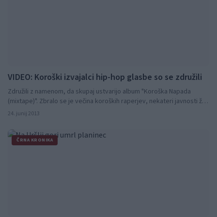
VIDEO: Koroški izvajalci hip-hop glasbe so se združili
Združili z namenom, da skupaj ustvarijo album "Koroška Napada
(mixtape)". Zbralo se je večina koroških raperjev, nekateri javnosti že
bolj znani, nekateri manj.
24. junij 2013
ČRNA KRONIKA