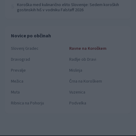
Koroška med kulinarično elito Slovenije: Sedem koroških
5
gostinskih hiš v vodniku Falstaff 2026
Novice po občinah
Slovenj Gradec
Ravne na Koroškem
Dravograd
Radlje ob Dravi
Prevalje
Mislinja
Mežica
Črna na Koroškem
Muta
Vuzenica
Ribnica na Pohorju
Podvelka