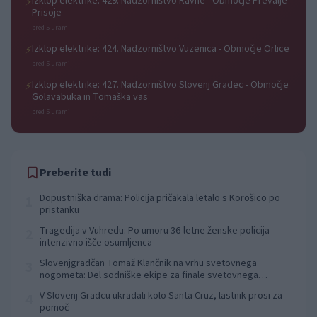
Izklop elektrike: 429. Nadzorništvo Ravne - Območje Prevalje
⚡
Prisoje
pred 5 urami
Izklop elektrike: 424. Nadzorništvo Vuzenica - Območje Orlice
⚡
pred 5 urami
Izklop elektrike: 427. Nadzorništvo Slovenj Gradec - Območje
⚡
Golavabuka in Tomaška vas
pred 5 urami
Preberite tudi
Dopustniška drama: Policija pričakala letalo s Korošico po
1
pristanku
Tragedija v Vuhredu: Po umoru 36-letne ženske policija
2
intenzivno išče osumljenca
Slovenjgradčan Tomaž Klančnik na vrhu svetovnega
3
nogometa: Del sodniške ekipe za finale svetovnega
prvenstva
V Slovenj Gradcu ukradali kolo Santa Cruz, lastnik prosi za
4
pomoč