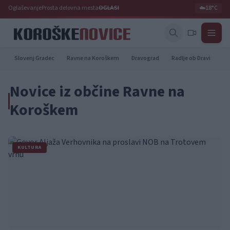
Oglaševanje
Prosta delovna mesta
OGLASI
☁️
18°C
Slovenj Gradec
Ravne na Koroškem
Dravograd
Radlje ob Dravi
Pr
Novice iz občine Ravne na
Koroškem
KULTURA