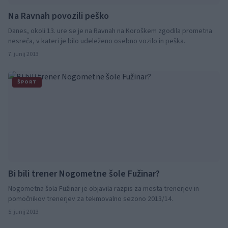
Na Ravnah povozili peško
Danes, okoli 13. ure se je na Ravnah na Koroškem zgodila prometna
nesreča, v kateri je bilo udeleženo osebno vozilo in peška.
7. junij 2013
ŠPORT
Bi bili trener Nogometne šole Fužinar?
Nogometna šola Fužinar je objavila razpis za mesta trenerjev in
pomočnikov trenerjev za tekmovalno sezono 2013/14.
5. junij 2013