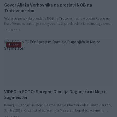
Govor Aljaža Verhovnika na proslavi NOB na
Trotovem vrhu
Včeraj je potekala proslava NOB na Trotovem vrhu v občini Ravne na
Koroškem, na kateri je imel govor tudi predsednik Mladinskega sveta
Ravne na Koroškem, Aljaž Verhovnik.
15. julij 2013
ŠPORT
VIDEO in FOTO: Sprejem Damirja Dugonjića in Mojce
Sagmeister
Damirju Dugonjiću in Mojci Sagmeister je Plavalni klub Fužinar v sredo,
3. julija 2013, organiziral sprejem na Mestnem kopališču Ravne na
Koroškem.