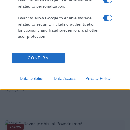
12. junij 2013
I want to allow Google to enable storage
related to personalization.
ŠPORT
I want to allow Google to enable storage
related to security, including authentication
functionality and fraud prevention, and other
user protection.
CONFIRM
FOTO: Kolesarski klub Ravne tekmoval na Hrvaškem
V Nedeljo, 9. junija 2013 je na Hrvaškem v mestu Samobor, potekala
Data Deletion
Data Access
Privacy Policy
mednarodna tekma 20. XCO SAMOBOR 2013 UCI Class 1
11. junij 2013
ZABAVA