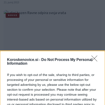
Kolesarski klub Ravne na Koroškem.
21. junij 2013
NOVICE
Letni bazen Ravne odpira svoja vrata
Koroskenovice.si -
Do Not Process My Personal
Information
Jutri, 19. junija 2013, se odpirajo vrata letnega Mestnega kopališča na
Ravnah na Koroškem. Vse do 28. junija si lahko kupite vstopnice v
predprodaji.
If you wish to opt-out of the sale, sharing to third parties, or
18. junij 2013
processing of your personal or sensitive information for
targeted advertising by us, please use the below opt-out
ŠPORT
section to confirm your selection. Please note that after your
opt-out request is processed you may continue seeing
interest-based ads based on personal information utilized by
us or personal information disclosed to third parties prior to