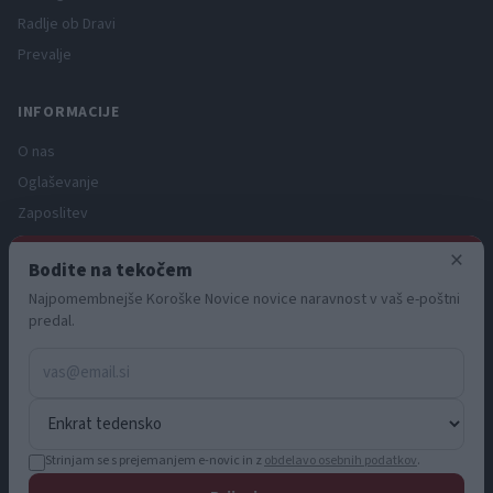
Radlje ob Dravi
Prevalje
INFORMACIJE
O nas
Oglaševanje
Zaposlitev
Pravno obvestilo
×
Bodite na tekočem
Zasebnost in piškotki
Najpomembnejše Koroške Novice novice naravnost v vaš e-poštni
Storitve
predal.
Naročnine
Pogoji uporabe
Pravila volilne kampanje
Strinjam se s prejemanjem e-novic in z
obdelavo osebnih podatkov
.