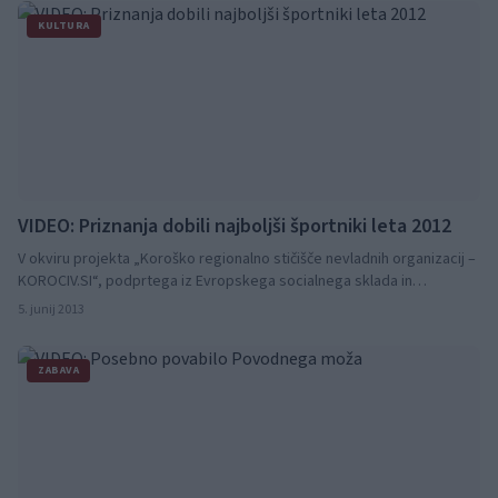
KULTURA
VIDEO: Priznanja dobili najboljši športniki leta 2012
V okviru projekta „Koroško regionalno stičišče nevladnih organizacij –
KOROCIV.SI“, podprtega iz Evropskega socialnega sklada in
Ministrstva za notranje zadeve in javno upravo za leti 2012 in 2014 ter
5. junij 2013
»Tedna športa 2013« Zveze športnih društev Ravne na Koroškem, je
potekala III. letna konferenca Koroških NVO v razstavišču Koroške
osrednje knjižnice na Ravnah na Koroškem.
ZABAVA