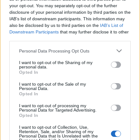
your opt-out. You may separately opt-out of the further
disclosure of your personal information by third parties on the
IAB’s list of downstream participants. This information may
also be disclosed by us to third parties on the
IAB’s List of
Downstream Participants
that may further disclose it to other
FOTO: Teo Pečnik zopet nepremagan
third parties.
V soboto, 15. junija 2013, so se na tekmovanju Pokal Slovenije za
mlade, kolesarji KK Ravne na Koroškem odlično odrezali.
Please note that this website/app uses one or more Google
Personal Data Processing Opt Outs
services and may gather and store information including but
18. junij 2013
not limited to your visit or usage behaviour. You may click to
I want to opt-out of the Sharing of my
personal data.
grant or deny consent to Google and its third-party tags to
Opted In
use your data for below specified purposes in below Google
consent section.
I want to opt-out of the Sale of my
Personal Data.
Opted In
ČRNA KRONIKA
I want to opt-out of processing my
Personal Data for Targeted Advertising.
Opted In
I want to opt-out of Collection, Use,
Retention, Sale, and/or Sharing of my
Personal Data that Is Unrelated with the