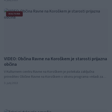
4. julij 2013
KULTURA
VIDEO: Občina Ravne na Koroškem je starosti prijazna
občina
V Kulturnem centru Ravne na Koroškem je potekala zaključna
prireditev Občine Ravne na Koroškem v okviru programa »mladi za
starejše - spodbujanje medgeneracijskega sožitja v občini.« Oglejte si
3. julij 2013
video, ki je nastal v okviru programa.