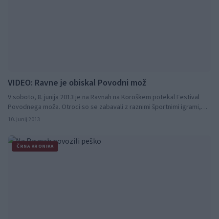
VIDEO: Ravne je obiskal Povodni mož
V soboto, 8. junija 2013 je na Ravnah na Koroškem potekal Festival
Povodnega moža. Otroci so se zabavali z raznimi športnimi igrami,
različnimi dejavnostmi, na odru pa so se predstavili učenci z
10. junij 2013
pevskimi, plesnimi in literarnimi glasbenimi nastopi, karaokam in še in
še.
ČRNA KRONIKA