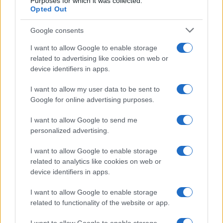
Purposes for which it was collected.
Opted Out
FOTO: Trem motoristom izsilila prednost, v avtu
imela pet otrok
Google consents
Danes se je okoli 17. ure na cesti proti Pliberku, nekaj kilometrov
I want to allow Google to enable storage
stran od mejnega prehoda Holmec, zgodila prometna nesreča, v
related to advertising like cookies on web or
kateri je bilo udeleženo osebno vozilo in tri motorna kolesa. Po naših
14. junij 2013
device identifiers in apps.
neuradnih podatkih, naj bi en motorist bil huje poškodovan.
I want to allow my user data to be sent to
NOVICE
Google for online advertising purposes.
I want to allow Google to send me
personalized advertising.
I want to allow Google to enable storage
related to analytics like cookies on web or
device identifiers in apps.
Nižja cena komunalnega prispevka na Ravnah
I want to allow Google to enable storage
Občinski svet občine Ravne na Koroškem je v februarju 2013 sprejel
related to functionality of the website or app.
nov Občinski prostorski načrt, ki se je izdeloval in usklajeval vse od
leta 2006.