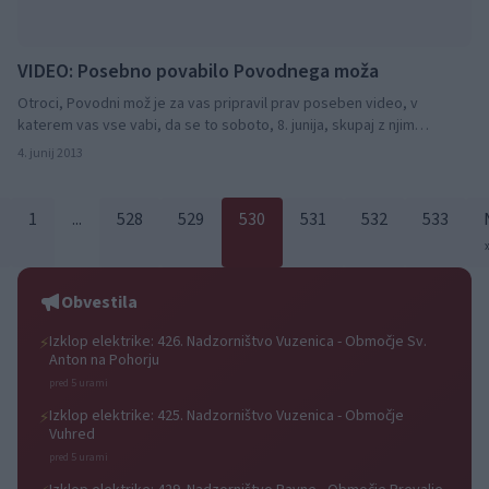
VIDEO: Posebno povabilo Povodnega moža
Otroci, Povodni mož je za vas pripravil prav poseben video, v
katerem vas vse vabi, da se to soboto, 8. junija, skupaj z njim
zabavate na 2. Festivalu Povodnega moža.
4. junij 2013
1
...
528
529
530
531
532
533
Obvestila
Izklop elektrike: 426. Nadzorništvo Vuzenica - Območje Sv.
⚡
Anton na Pohorju
pred 5 urami
Izklop elektrike: 425. Nadzorništvo Vuzenica - Območje
⚡
Vuhred
pred 5 urami