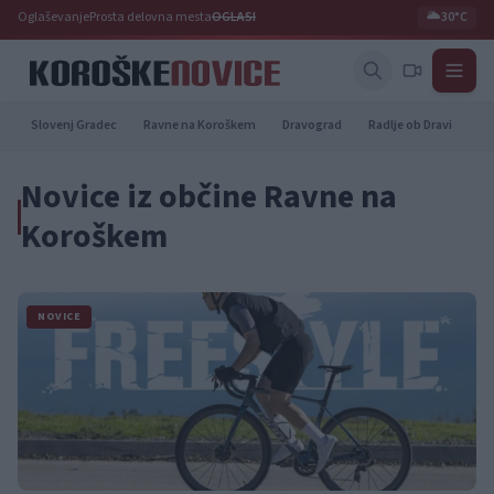
Oglaševanje
Prosta delovna mesta
OGLASI
🌥️
30°C
Slovenj Gradec
Ravne na Koroškem
Dravograd
Radlje ob Dravi
Pr
Novice iz občine Ravne na
Koroškem
NOVICE