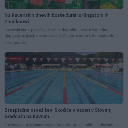
Na Ravenskih dnevih boste žurali s Kingstoni in
Zmelkoowi
Ravenski dnevi prinašajo številne dogodke, pestro šotorsko
dogajanje in glasbene poslastice. V soboto bodo šotor napolnili
Kingstoni in Zmelkoow.
pred 1 dnevom
NOVICE
Brezplačna osvežitev: Skočite v bazen v Slovenj
Gradcu in na Ravnah
Vročinski val in izjemno visoke temperature so odlična priložnost za