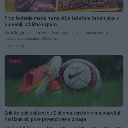
Prvo točenje medu na najvišje ležečem čebelnjaku v
Sloveniji odlično uspelo
Na Uršlji gori so se razveselili prvega točenja medu na najvišje
ležečem čebelnjaku v Sloveniji.
pred 10 dnevi
ŠPORT
Erik Kojzek zablestel: Z dvema asistencama popeljal
Partizan do prve prvenstvene zmage
Korošec Erik Kojzek je odigral pomembno vlogo pri prvi prvenstveni