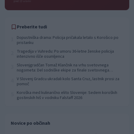
pred 13 urami
Preberite tudi
Dopustniška drama: Policija pričakala letalo s Korošico po
1
pristanku
Tragedija v Vuhredu: Po umoru 36-letne ženske policija
2
intenzivno išče osumljenca
Slovenjgradčan Tomaž Klančnik na vrhu svetovnega
3
nogometa: Del sodniške ekipe za finale svetovnega
prvenstva
V Slovenj Gradcu ukradali kolo Santa Cruz, lastnik prosi za
4
pomoč
Koroška med kulinarično elito Slovenije: Sedem koroških
5
gostinskih hiš v vodniku Falstaff 2026
Novice po občinah