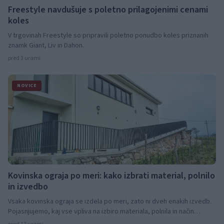
Freestyle navdušuje s poletno prilagojenimi cenami
koles
V trgovinah Freestyle so pripravili poletno ponudbo koles priznanih
znamk Giant, Liv in Dahon.
pred 3 urami
NOVICE
Kovinska ograja po meri: kako izbrati material, polnilo
in izvedbo
Vsaka kovinska ograja se izdela po meri, zato ni dveh enakih izvedb.
Pojasnjujemo, kaj vse vpliva na izbiro materiala, polnila in način
vgradnje.