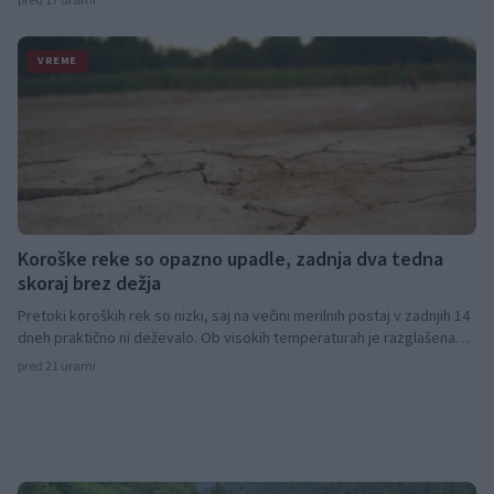
pred 17 urami
VREME
Koroške reke so opazno upadle, zadnja dva tedna
skoraj brez dežja
Pretoki koroških rek so nizki, saj na večini merilnih postaj v zadnjih 14
dneh praktično ni deževalo. Ob visokih temperaturah je razglašena
velika požarna ogroženost, napovedane petkove krajevne plohe pa
pred 21 urami
suše ne bodo odpravile.