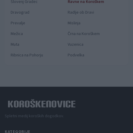
Slovenj Gradec
Ravne na Koroškem
Dravograd
Radlje ob Dravi
Prevalje
Mislinja
Mežica
Črna na Koroškem
Muta
Vuzenica
Ribnica na Pohorju
Podvelka
Spletni medij koroških dogodkov.
KATEGORIJE