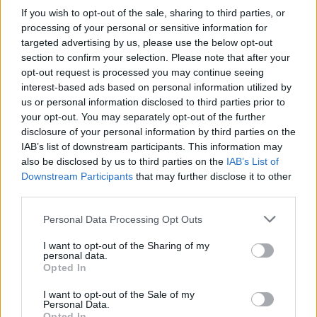
glasbene scene, Vlada Kreslina in Jana Plestenjaka.
If you wish to opt-out of the sale, sharing to third parties, or
pred 3 dnevi
processing of your personal or sensitive information for
targeted advertising by us, please use the below opt-out
section to confirm your selection. Please note that after your
OBVESTILA
opt-out request is processed you may continue seeing
interest-based ads based on personal information utilized by
us or personal information disclosed to third parties prior to
your opt-out. You may separately opt-out of the further
disclosure of your personal information by third parties on the
IAB’s list of downstream participants. This information may
also be disclosed by us to third parties on the
IAB’s List of
Downstream Participants
that may further disclose it to other
Do konca septembra delna in občasno popolna
third parties.
zapora ceste v mestni četrti Čečovje
Please note that this website/app uses one or more Google
Personal Data Processing Opt Outs
Na Čečovju bodo potekala dela, zaradi katerih bo vzpostavljena delna
services and may gather and store information including but
in občasno popolna zapora ceste.
not limited to your visit or usage behaviour. You may click to
I want to opt-out of the Sharing of my
pred 4 dnevi
personal data.
grant or deny consent to Google and its third-party tags to
Opted In
use your data for below specified purposes in below Google
consent section.
I want to opt-out of the Sale of my
Personal Data.
Opted In