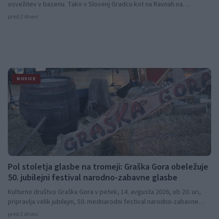
osvežitev v bazenu. Tako v Slovenj Gradcu kot na Ravnah na
Koroškem obiskovalce do konca tedna čaka brezplačno kopanje v
pred 2 dnevi
bazenih.
NOVICE
Pol stoletja glasbe na tromeji: Graška Gora obeležuje
50. jubilejni festival narodno-zabavne glasbe
Kulturno društvo Graška Gora v petek, 14. avgusta 2026, ob 20. uri,
pripravlja velik jubilejni, 50. mednarodni festival narodno-zabavne
glasbe »Graška Gora poje in igra«.
pred 2 dnevi