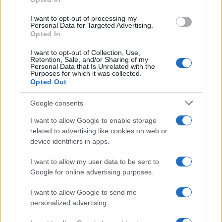
I want to opt-out of processing my
NOVICE
Personal Data for Targeted Advertising.
Opted In
I want to opt-out of Collection, Use,
Retention, Sale, and/or Sharing of my
Personal Data that Is Unrelated with the
Purposes for which it was collected.
Opted Out
Google consents
Svetovni teden dojenja 2026: Dojenje kot trajnostna
popotnica v življenje
I want to allow Google to enable storage
related to advertising like cookies on web or
Med 1. in 7. avgustom obeležujemo svetovni teden dojenja. Letošnji
device identifiers in apps.
slogan Dojenje kot trajnostna popotnica v življenje: okrepiti, kar
deluje, poudarja pomen preverjenih praks, ki materam in družinam
pred 5 dnevi
I want to allow my user data to be sent to
omogočajo pravočasno, strokovno in neprekinjeno podporo.
Google for online advertising purposes.
NOVICE
I want to allow Google to send me
personalized advertising.