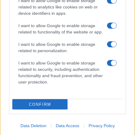
I want to allow Google to enable storage
related to analytics like cookies on web or
device identifiers in apps.
I want to allow Google to enable storage
Kope iščejo okrepitve: Postani del festivalske ekipe
related to functionality of the website or app.
KKŠ Summer Fest 2026
I want to allow Google to enable storage
Iščeš delo? Zdaj se ti ponuja odlična priložnost na Kopah, kjer bo
related to personalization.
potekal KKŠ Summer Fest 2026.
pred 5 dnevi
I want to allow Google to enable storage
related to security, including authentication
functionality and fraud prevention, and other
NOVICE
user protection.
CONFIRM
Data Deletion
Data Access
Privacy Policy
Skupina SIJ v prvem polletju 2026 z izboljšanjem