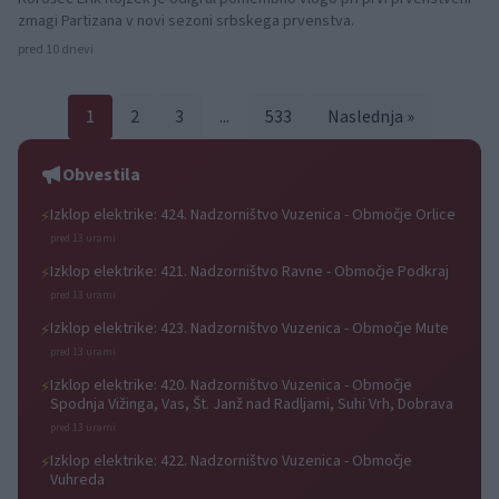
zmagi Partizana v novi sezoni srbskega prvenstva.
pred 10 dnevi
1
2
3
...
533
Naslednja »
Obvestila
Izklop elektrike: 424. Nadzorništvo Vuzenica - Območje Orlice
⚡
pred 13 urami
Izklop elektrike: 421. Nadzorništvo Ravne - Območje Podkraj
⚡
pred 13 urami
Izklop elektrike: 423. Nadzorništvo Vuzenica - Območje Mute
⚡
pred 13 urami
Izklop elektrike: 420. Nadzorništvo Vuzenica - Območje
⚡
Spodnja Vižinga, Vas, Št. Janž nad Radljami, Suhi Vrh, Dobrava
pred 13 urami
Izklop elektrike: 422. Nadzorništvo Vuzenica - Območje
⚡
Vuhreda