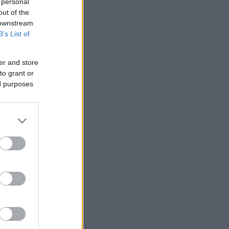
 personal
out of the
 downstream
B’s List of
župana
er and store
to grant or
ed purposes
lovenj Gradec