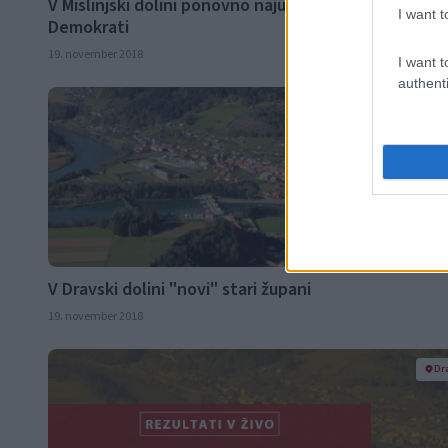
V Mislinjski dolini ponovno najuspešnejši Socialni
I want t
Demokrati
19. november 2018
I want t
authenti
Dr
V Dravski dolini "novi" stari župani
19. november 2018
Dr