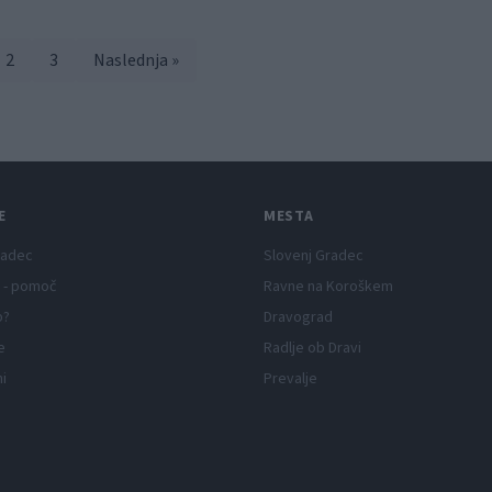
2
3
Naslednja »
E
MESTA
radec
Slovenj Gradec
 - pomoč
Ravne na Koroškem
p?
Dravograd
e
Radlje ob Dravi
ni
Prevalje