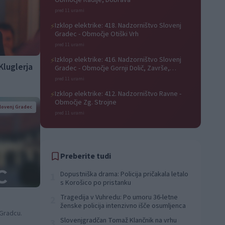
Območje Radlje, Dobrava
pred 11 urami
Izklop elektrike: 418. Nadzorništvo Slovenj
⚡
Gradec - Območje Otiški Vrh
pred 11 urami
Izklop elektrike: 416. Nadzorništvo Slovenj
⚡
Kluglerja
Gradec - Območje Gornji Dolič, Završe,
Kozjak, Tolsti vrh pri Mislinji, Srednji Dolič,
pred 11 urami
Paka
Izklop elektrike: 412. Nadzorništvo Ravne -
⚡
Območje Zg. Strojne
lovenj Gradec
pred 11 urami
Preberite tudi
Dopustniška drama: Policija pričakala letalo
1
s Korošico po pristanku
Tragedija v Vuhredu: Po umoru 36-letne
2
ženske policija intenzivno išče osumljenca
 Gradcu.
Slovenjgradčan Tomaž Klančnik na vrhu
3