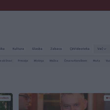
ika
Kultura
Glasba
Zabava
Videoteka
Več
e ob Dravi
Prevalje
Mislinja
Mežica
Črna na Koroškem
Muta
Vu
oroškem
S