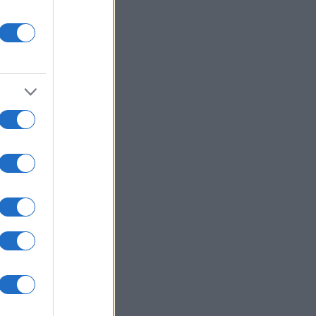
 na Koroškem
listi
lovenj Gradec