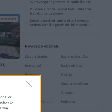
svetovnega nogometa: Del sodniške ekipe
za finale svetovnega prvenstva
V Slovenj Gradcu ukradali kolo Santa Cruz,
4
lastnik prosi za pomoč
lovenj Gradec
Koroška med kulinarično elito Slovenije:
5
Sedem koroških gostinskih hiš v vodniku
Falstaff 2026
Novice po občinah
Slovenj Gradec
Ravne na Koroškem
raj
Dravograd
Radlje ob Dravi
Prevalje
Mislinja
Mežica
Črna na Koroškem
lovenj Gradec
Muta
Vuzenica
sonal or
Ribnica na Pohorju
Podvelka
ection to
ou may