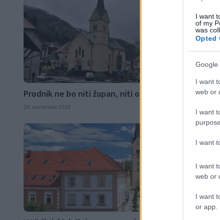
I want t
of my P
was col
Opted 
Google 
I want t
Prodnik ne bo niti župan, niti občinski svetnik
web or d
19. november 2018
I want t
purpose
Sloven
I want 
I want t
web or d
I want t
or app.