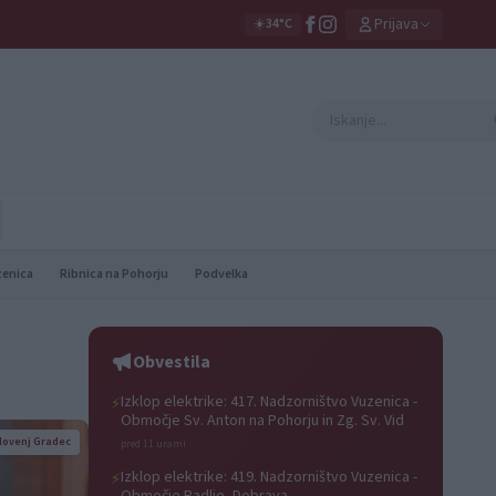
Prijava
☀️
34°C
zenica
Ribnica na Pohorju
Podvelka
Obvestila
Izklop elektrike: 417. Nadzorništvo Vuzenica -
⚡
Območje Sv. Anton na Pohorju in Zg. Sv. Vid
lovenj Gradec
pred 11 urami
Izklop elektrike: 419. Nadzorništvo Vuzenica -
⚡