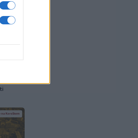
ememb
 na Koroškem
ti
 na Koroškem