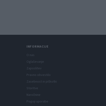
INFORMACIJE
O nas
Oglaševanje
Zaposlitev
Pravno obvestilo
Zasebnost in piškotki
Storitve
Naročnine
Pogoji uporabe