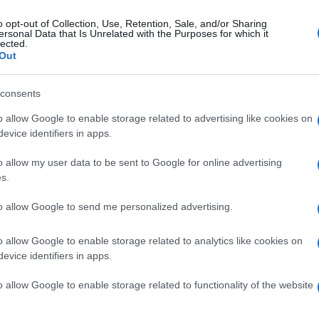
Mežica
Ravne
o opt-out of Collection, Use, Retention, Sale, and/or Sharing
ersonal Data that Is Unrelated with the Purposes for which it
lected.
Out
consents
o allow Google to enable storage related to advertising like cookies on
evice identifiers in apps.
Na Ravnah in na Prevaljah zmagovalni neodvisni 
19. november 2018
o allow my user data to be sent to Google for online advertising
s.
j Gradec
S
to allow Google to send me personalized advertising.
o allow Google to enable storage related to analytics like cookies on
evice identifiers in apps.
o allow Google to enable storage related to functionality of the website