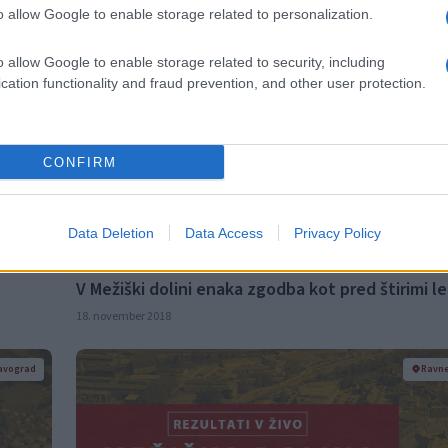
V Slovenj Gradcu drugi krog, v Mislinji brez spr
o allow Google to enable storage related to personalization.
19. november 2018
o allow Google to enable storage related to security, including
cation functionality and fraud prevention, and other user protection.
avograd
Ravne
CONFIRM
Data Deletion
Data Access
Privacy Policy
V Mežiški dolini enaka zgodba kot pred štirimi le
18. november 2018
avograd
Ravne