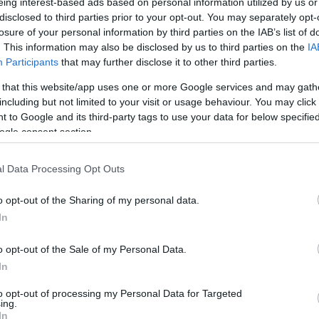
eing interest-based ads based on personal information utilized by us or
disclosed to third parties prior to your opt-out. You may separately opt-
losure of your personal information by third parties on the IAB’s list of
. This information may also be disclosed by us to third parties on the
IA
Participants
that may further disclose it to other third parties.
ja
Prenos v živo: Finalno soočenje kandidatov za 
Slovenj Gradca
 that this website/app uses one or more Google services and may gath
28. november 2018
including but not limited to your visit or usage behaviour. You may click 
 to Google and its third-party tags to use your data for below specifi
ogle consent section.
j Gradec
S
l Data Processing Opt Outs
o opt-out of the Sharing of my personal data.
In
o opt-out of the Sale of my Personal Data.
as
Čas dosedanje delo občine ocenjuje kot dobro
In
23. november 2018
to opt-out of processing my Personal Data for Targeted
ing.
In