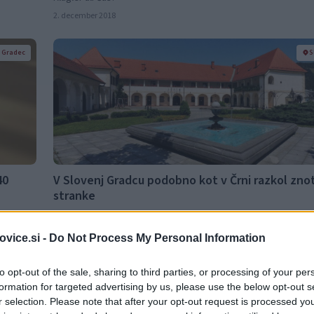
2. december 2018
j Gradec
S
40
V Slovenj Gradcu podobno kot v Črni razkol znot
stranke
30. november 2018
vice.si -
Do Not Process My Personal Information
j Gradec
S
to opt-out of the sale, sharing to third parties, or processing of your per
formation for targeted advertising by us, please use the below opt-out s
r selection. Please note that after your opt-out request is processed y