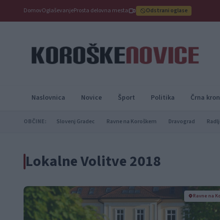
Domov
Oglaševanje
Prosta delovna mesta
Odstrani oglase
Naslovnica
Novice
Šport
Politika
Črna kron
OBČINE:
Slovenj Gradec
Ravne na Koroškem
Dravograd
Radlj
Lokalne Volitve 2018
Ravne na K