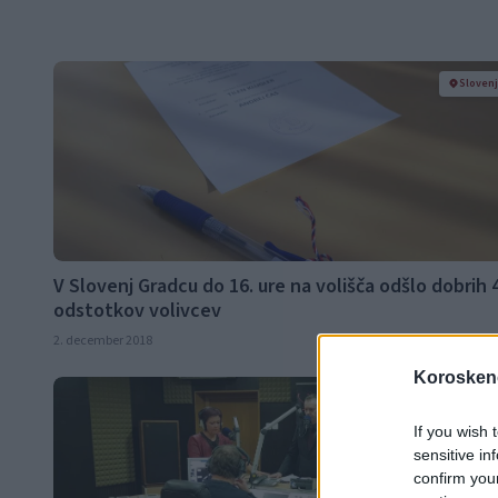
Sloven
V Slovenj Gradcu do 16. ure na volišča odšlo dobrih 
odstotkov volivcev
2. december 2018
Koroskeno
Sloven
If you wish 
sensitive in
confirm you