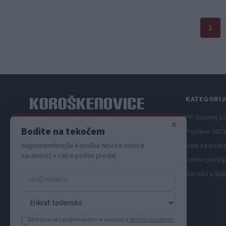
1
KATEGORIJ
PP Slovenj G
×
Spletni medij koroških dogodkov.
Bodite na tekočem
Poplave 2023
Najpomembnejše Koroške Novice novice
Kam na pote
naravnost v vaš e-poštni predal.
Dobro počutj
Korošci v tuji
Strinjam se s prejemanjem e-novic in z
obdelavo osebnih