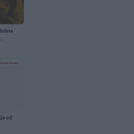
dolina
o.
lovenj Gradec
šja od