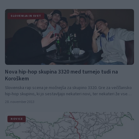
SLOVENIJA IN SVET
Nova hip-hop skupina 3320 med turnejo tudi na
Koroškem
Slovenska rap scena je močnejša za skupino 3320. Gre za veččlansko
hip-hop skupino, ki jo sestavljajo nekateri novi, ter nekateri že vsem
prepoznavni obrazi te scene. Med turnejo, se bodo še letos dvakrat
28. november 2013
predstavili tudi na Koroškem.
NOVICE