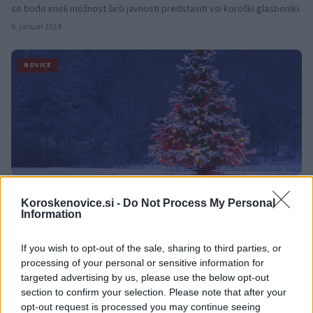
se bodo imeli možnost širši javnosti predstaviti vsi koroški glasbeniki.
6. januar 2014
NOVICE
Želimo vam vesele praznike
Koroskenovice.si -
Do Not Process My Personal
Dragi Korošci, drage Korošice in dragi ostali obiskovalci naše strani:
Information
Prišel je čas, ko je veliko drugih stvari bolj pomembnih kot pa novice,
čas, ki ga preživimo v krogu najbližjih.
24. december 2013
If you wish to opt-out of the sale, sharing to third parties, or
processing of your personal or sensitive information for
targeted advertising by us, please use the below opt-out
ZABAVA
section to confirm your selection. Please note that after your
opt-out request is processed you may continue seeing