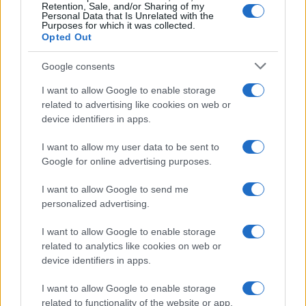
Retention, Sale, and/or Sharing of my
Personal Data that Is Unrelated with the
Purposes for which it was collected.
Opted Out
VIDEO: Članice NTK Fužinar zanesljivo prve
Google consents
Videoposnetek iz športne dvorane (DTK) Ravne na Koroškem, kjer so
potekale Finale namiznoteniškega pokala RS za člane in članice 2014.
I want to allow Google to enable storage
Članice NTK Fužinar so z 5:2 zasedle prvo mesto!
14. december 2013
related to advertising like cookies on web or
device identifiers in apps.
NOVICE
I want to allow my user data to be sent to
Google for online advertising purposes.
I want to allow Google to send me
personalized advertising.
I want to allow Google to enable storage
related to analytics like cookies on web or
S svojo željo, utrinkom ali vzpodbudno mislijo lahko
device identifiers in apps.
pomagate socialno ogroženim
I want to allow Google to enable storage
Klub koroških študentov tekom decembra znova organizira
related to functionality of the website or app.