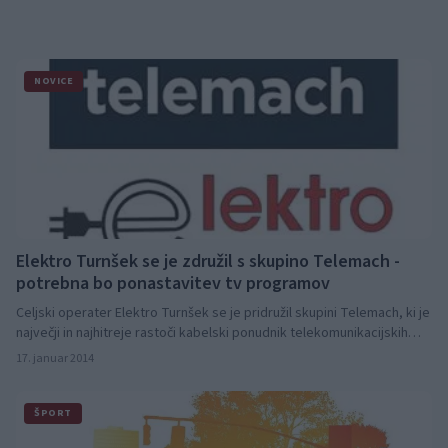
NOVICE
Elektro Turnšek se je združil s skupino Telemach -
potrebna bo ponastavitev tv programov
Celjski operater Elektro Turnšek se je pridružil skupini Telemach, ki je
največji in najhitreje rastoči kabelski ponudnik telekomunikacijskih
rešitev v Sloveniji. Z nadgradnjo omrežja so omogočili dostop do
17. januar 2014
najsodobnejših in najnaprednejših rešitev na področju
telekomunikacij. Naročniki na omrežju Elektra Turnšek bodo v noči iz
nedelje, 19.1.2014, na ponedeljek, 20.1.2014, deležni sprememb v
ŠPORT
programski shemi, za kar bo po večini potrebna ponastavitev