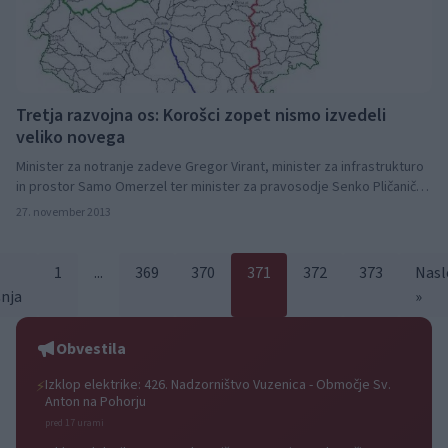
Tretja razvojna os: Korošci zopet nismo izvedeli
veliko novega
Minister za notranje zadeve Gregor Virant, minister za infrastrukturo
in prostor Samo Omerzel ter minister za pravosodje Senko Pličanič,
so se v ponedeljek sestali s predstavniki gospodarstva in lokalne
27. november 2013
politike. Najbolj je izstopala problematika gradnje tretje razvojne osi
in selitve institucij iz regije.
1
...
369
370
371
372
373
Nasl
šnja
»
Obvestila
Izklop elektrike: 426. Nadzorništvo Vuzenica - Območje Sv.
⚡
Anton na Pohorju
pred 17 urami