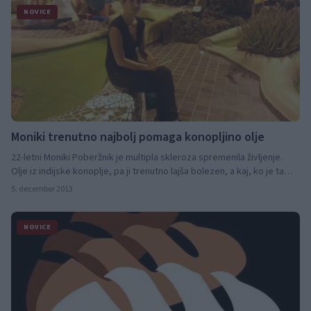
NOVICE
Moniki trenutno najbolj pomaga konopljino olje
22-letni Moniki Poberžnik je multipla skleroza spremenila življenje.
Olje iz indijske konoplje, pa ji trenutno lajša bolezen, a kaj, ko je ta
način zdravljenja pri nas nelegalen. Monika se zato zavzema za
5. december 2013
legalno uporabo konoplje v zdravstvene namene. Preberite njeno
zgodbo.
NOVICE