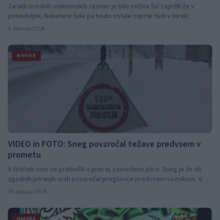
Zaradi izrednih vremenskih razmer je bilo večina šol zaprtih že v
ponedeljek. Nekatere šole pa bodo ostale zaprte tudi v torek.
3. februar 2014
NOVICE
VIDEO in FOTO: Sneg povzročal težave predvsem v
prometu
V četrtek smo se prebudili v precej zasneženo jutro. Sneg je že ob
zgodnih jutranjih urah povzročal preglavice predvsem voznikom. V
jutranji prometni nesreči v Dovžah je ena oseba ostala ukleščena v
30. januar 2014
vozilu.
GLASBA