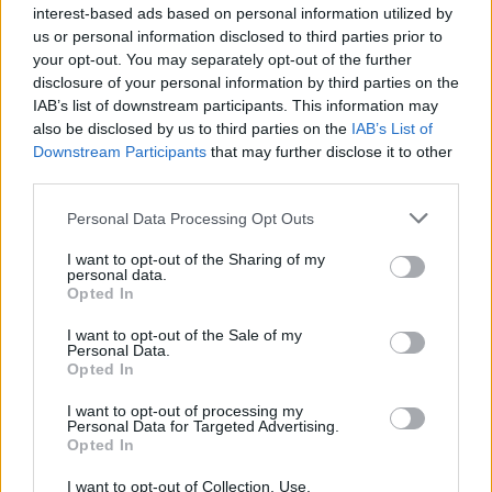
interest-based ads based on personal information utilized by
us or personal information disclosed to third parties prior to
your opt-out. You may separately opt-out of the further
disclosure of your personal information by third parties on the
IAB’s list of downstream participants. This information may
also be disclosed by us to third parties on the
IAB’s List of
Kje na Koroškem preživeti najdaljšo noč v letu?
Downstream Participants
that may further disclose it to other
third parties.
Bliža se najdaljša noč v letu. Nekateri jo bodo praznovali doma z
najbližjimi, nekateri v tujini, nekateri ob morju,... Tisti, ki pa si želite
Please note that this website/app uses one or more Google
Personal Data Processing Opt Outs
silvestrovanja na prostem, pa smo za vas pripravili seznam, kje na
18. december 2013
services and may gather and store information including but
Koroškem bodo potekala.
not limited to your visit or usage behaviour. You may click to
I want to opt-out of the Sharing of my
personal data.
grant or deny consent to Google and its third-party tags to
Opted In
use your data for below specified purposes in below Google
consent section.
I want to opt-out of the Sale of my
Personal Data.
Opted In
ŠPORT
I want to opt-out of processing my
Personal Data for Targeted Advertising.
Opted In
I want to opt-out of Collection, Use,