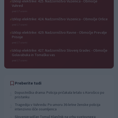
Izklop elektrike: 425. Nadzorništvo Vuzenica - Območje
⚡
Vuhred
pred 17 urami
Izklop elektrike: 424. Nadzorništvo Vuzenica - Območje Orlice
⚡
pred 17 urami
Izklop elektrike: 429. Nadzorništvo Ravne - Območje Prevalje
⚡
Prisoje
pred 17 urami
Izklop elektrike: 427. Nadzorništvo Slovenj Gradec - Območje
⚡
Golavabuka in Tomaška vas
pred 17 urami
Preberite tudi
Dopustniška drama: Policija pričakala letalo s Korošico po
1
pristanku
Tragedija v Vuhredu: Po umoru 36-letne ženske policija
2
intenzivno išče osumljenca
Slovenjgradčan Tomaž Klančnik na vrhu svetovnega