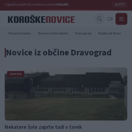
Oglaševanje
Prosta delovna mesta
OGLASI
☀️
27°C
Slovenj Gradec
Ravne na Koroškem
Dravograd
Radlje ob Dravi
Pr
Novice iz občine Dravograd
NOVICE
Nekatere šole zaprte tudi v torek