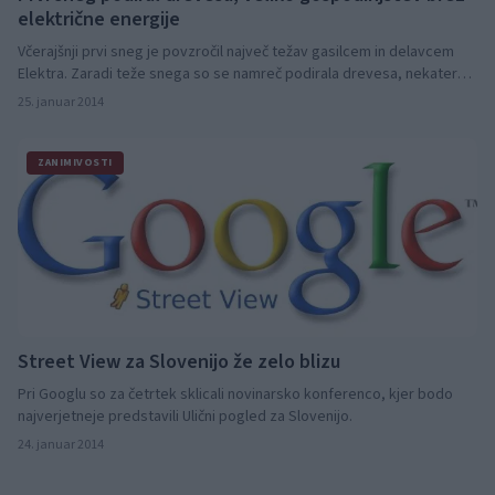
električne energije
Včerajšnji prvi sneg je povzročil največ težav gasilcem in delavcem
Elektra. Zaradi teže snega so se namreč podirala drevesa, nekatera
so pretrgala žice električne napeljave, zaradi česar je veliko
25. januar 2014
odjemalcev ostalo brez električne energije.
ZANIMIVOSTI
Street View za Slovenijo že zelo blizu
Pri Googlu so za četrtek sklicali novinarsko konferenco, kjer bodo
najverjetneje predstavili Ulični pogled za Slovenijo.
24. januar 2014