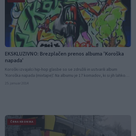
EKSKLUZIVNO: Brezplačen prenos albuma 'Koroška
napada'
Koroški izvajalci hip-hop glasbe so se združili in ustvarili album
'Koroška napada (mixtape)'. Na albumu je 17 komadov, ki si jih lahko
brezplačno prenesete na naši spletni strani.
25. januar 2014
ČRNA KRONIKA