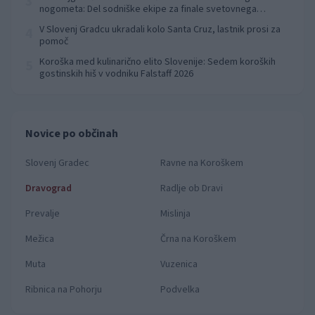
3
nogometa: Del sodniške ekipe za finale svetovnega
prvenstva
V Slovenj Gradcu ukradali kolo Santa Cruz, lastnik prosi za
4
pomoč
Koroška med kulinarično elito Slovenije: Sedem koroških
5
gostinskih hiš v vodniku Falstaff 2026
Novice po občinah
Slovenj Gradec
Ravne na Koroškem
Dravograd
Radlje ob Dravi
Prevalje
Mislinja
Mežica
Črna na Koroškem
Muta
Vuzenica
Ribnica na Pohorju
Podvelka