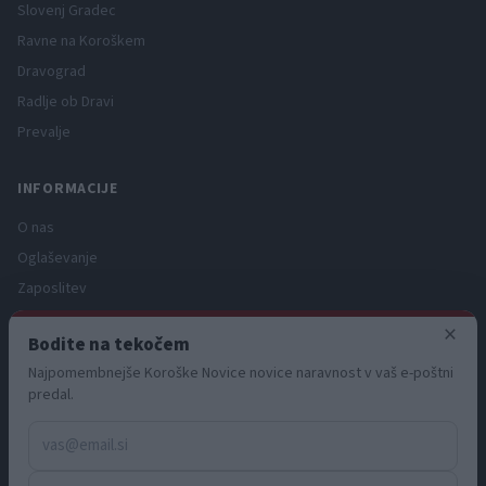
Slovenj Gradec
Ravne na Koroškem
Dravograd
Radlje ob Dravi
Prevalje
INFORMACIJE
O nas
Oglaševanje
Zaposlitev
Pravno obvestilo
×
Bodite na tekočem
Zasebnost in piškotki
Najpomembnejše Koroške Novice novice naravnost v vaš e-poštni
Storitve
predal.
Naročnine
Pogoji uporabe
Pravila volilne kampanje