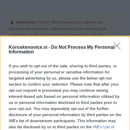
Opozorilo:
Po 297. členu Kazenskega zakonika je
posameznik kazensko odgovoren za javno spodbujanje
sovraštva, nasilja ali nestrpnosti. Komentarji z žaljivimi,
rasističnimi, diskriminatornimi ali nezakonitimi vsebinami bodo
Koroskenovice.si -
Do Not Process My Personal
odstranjeni.
Pravila komentiranja →
Information
Failed to fetch
If you wish to opt-out of the sale, sharing to third parties, or
processing of your personal or sensitive information for
targeted advertising by us, please use the below opt-out
section to confirm your selection. Please note that after your
Občine:
Slovenj Gradec
Dravograd
opt-out request is processed you may continue seeing
interest-based ads based on personal information utilized by
Ravne na Koroškem
Radlje ob Dravi
Mislinja
us or personal information disclosed to third parties prior to
your opt-out. You may separately opt-out of the further
Prevalje
Mežica
Črna na Koroškem
Vuzenica
disclosure of your personal information by third parties on the
IAB’s list of downstream participants. This information may
Muta
Ribnica na Pohorju
Podvelka
also be disclosed by us to third parties on the
IAB’s List of