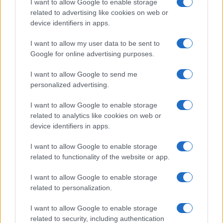
I want to allow Google to enable storage
Nogometni spektakel je pred
Obratovanje bazenov
related to advertising like cookies on web or
vrati, zagotovite si svojo
Aqualatio prilagojeno
device identifiers in apps.
vstopnico pravočasno
vremenskim razmeram
I want to allow my user data to be sent to
Google for online advertising purposes.
Več iz kategorije Novice
I want to allow Google to send me
personalized advertising.
I want to allow Google to enable storage
related to analytics like cookies on web or
device identifiers in apps.
Na Ravenskih dnevih boste
Nevarna najdba v Dravogradu:
I want to allow Google to enable storage
žurali s Kingstoni in Zmelkoowi
Odstranili 88-milimetrsko
related to functionality of the website or app.
granato
I want to allow Google to enable storage
related to personalization.
I want to allow Google to enable storage
related to security, including authentication
(VIDEO in FOTO) Novo padel
Pred nami še dva zelo vroča