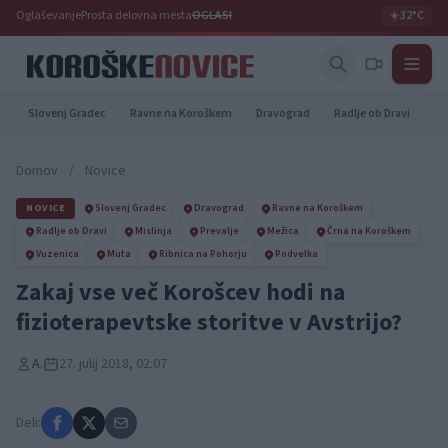
Oglaševanje
Prosta delovna mesta
OGLASI
☀️
32°C
Slovenj Gradec
Ravne na Koroškem
Dravograd
Radlje ob Dravi
Pr
Domov
/
Novice
NOVICE
Slovenj Gradec
Dravograd
Ravne na Koroškem
Radlje ob Dravi
Mislinja
Prevalje
Mežica
Črna na Koroškem
Vuzenica
Muta
Ribnica na Pohorju
Podvelka
Zakaj vse več Korošcev hodi na
fizioterapevtske storitve v Avstrijo?
A.
27. julij 2018, 02:07
Deli: