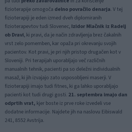
pa tudi
preko zavarovalnice
in za koriščenje
fizioterapije omogoča
delno povračilo denarja
. V tej
fizioterapiji je eden izmed dveh diplomiranih
fizioterapevtov tudi Slovenec,
Izidor Mlačnik iz Radelj
ob Dravi
, ki pravi, da je način zdravljenja brez čakalnih
vrst zelo pomemben, kar opaža pri okrevanju svojih
pacientov. Kot pravi, je pri njih pristop drugačen kot v
Sloveniji. Pri terapijah uporabljajo več različnih
manualnih tehnik, pacienti pa so deležni individualnih
masaž, ki jih izvajajo zato usposobljeni maserji. V
fizioterapiji imajo tudi fitnes, ki ga lahko uporabljajo
pacienti kot tudi drugi gosti.
21. septembra imajo dan
odprtih vrat,
kjer boste iz prve roke izvedeli vse
dodatne informacije. Najdete jih na naslovu Eibiswald
241, 8552 Avstrija.