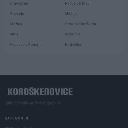
Dravograd
Radlje ob Dravi
Prevalje
Mislinja
Mežica
Črna na Koroškem
Muta
Vuzenica
Ribnica na Pohorju
Podvelka
Spletni medij koroških dogodkov.
KATEGORIJE