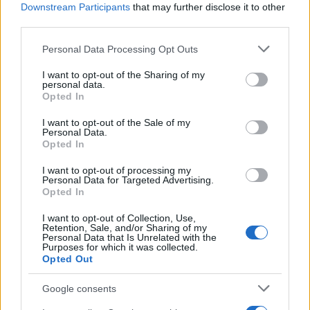
Downstream Participants
that may further disclose it to other
Kategorije:
Novice
Novice
Novice
Novice
third parties.
Novice
Please note that this website/app uses one or more Google
Personal Data Processing Opt Outs
services and may gather and store information including but
not limited to your visit or usage behaviour. You may click to
I want to opt-out of the Sharing of my
personal data.
grant or deny consent to Google and its third-party tags to
Opted In
use your data for below specified purposes in below Google
Več iz kraja Slovenj Gradec
consent section.
I want to opt-out of the Sale of my
Personal Data.
Opted In
I want to opt-out of processing my
Personal Data for Targeted Advertising.
Opted In
Brezplačna osvežitev: Skočite v
Pol stoletja glasbe na tromeji:
I want to opt-out of Collection, Use,
Retention, Sale, and/or Sharing of my
bazen v Slovenj Gradcu in na
Graška Gora obeležuje 50.
Personal Data that Is Unrelated with the
Ravnah
jubilejni festival narodno-
Purposes for which it was collected.
zabavne glasbe
Opted Out
Google consents