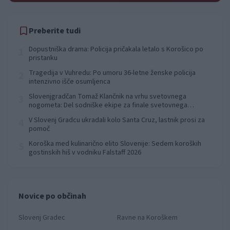
Preberite tudi
Dopustniška drama: Policija pričakala letalo s Korošico po
1
pristanku
Tragedija v Vuhredu: Po umoru 36-letne ženske policija
2
intenzivno išče osumljenca
Slovenjgradčan Tomaž Klančnik na vrhu svetovnega
3
nogometa: Del sodniške ekipe za finale svetovnega
prvenstva
V Slovenj Gradcu ukradali kolo Santa Cruz, lastnik prosi za
4
pomoč
Koroška med kulinarično elito Slovenije: Sedem koroških
5
gostinskih hiš v vodniku Falstaff 2026
Novice po občinah
Slovenj Gradec
Ravne na Koroškem