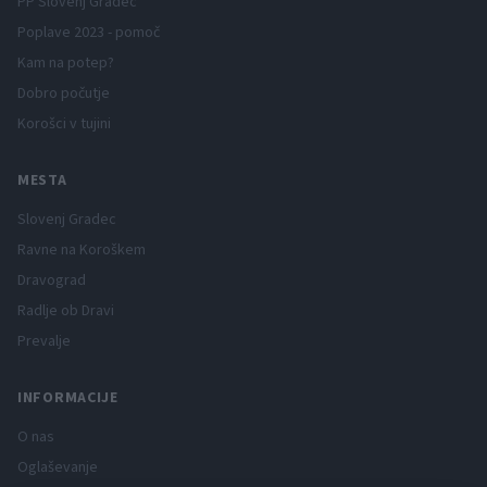
PP Slovenj Gradec
Poplave 2023 - pomoč
Kam na potep?
Dobro počutje
Korošci v tujini
MESTA
Slovenj Gradec
Ravne na Koroškem
Dravograd
Radlje ob Dravi
Prevalje
INFORMACIJE
O nas
Oglaševanje