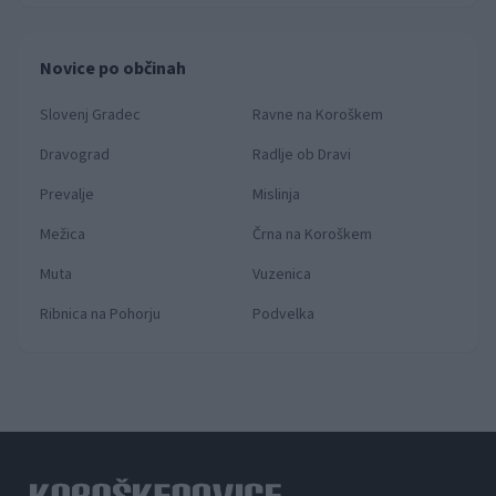
Novice po občinah
Slovenj Gradec
Ravne na Koroškem
Dravograd
Radlje ob Dravi
Prevalje
Mislinja
Mežica
Črna na Koroškem
Muta
Vuzenica
Ribnica na Pohorju
Podvelka