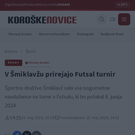
Oglaševanje
Prosta delovna mesta
OGLASI
☀️
34°C
Slovenj Gradec
Ravne na Koroškem
Dravograd
Radlje ob Dravi
Pr
Domov
/
Šport
ŠPORT
Slovenj Gradec
V Šmiklavžu prirejajo Futsal turnir
Športno društvo Šmiklavž vabi vse nogometne
navdušence na turnir v Futsalu, ki bo potekal 8. junija
2024.
S.R.
23. maj 2024, 18:16
Posodobljeno: 25. maj 2024, 14:31