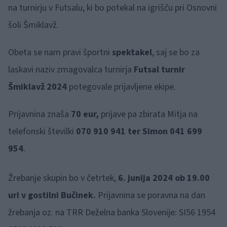
na turnirju v Futsalu, ki bo potekal na igrišču pri Osnovni
šoli Šmiklavž.
Obeta se nam pravi športni
spektakel
, saj se bo za
laskavi naziv zmagovalca turnirja
Futsal turnir
Šmiklavž 2024
potegovale prijavljene ekipe.
Prijavnina znaša
70 eur,
prijave pa zbirata Mitja na
telefonski številki
070 910 941 ter Simon 041 699
954
.
Žrebanje skupin bo v četrtek,
6. junija 2024 ob 19.00
uri v gostilni Bučinek.
Prijavnina se poravna na dan
žrebanja oz. na TRR Deželna banka Slovenije: SI56 1954