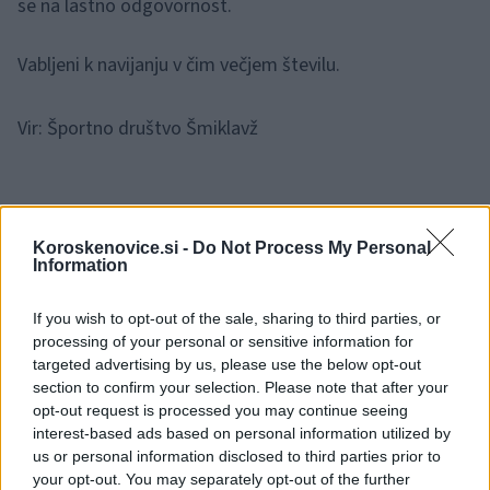
se na lastno odgovornost.
Vabljeni k navijanju v čim večjem številu.
Vir: Športno društvo Šmiklavž
Koroskenovice.si -
Do Not Process My Personal
Information
Opozorilo:
Po 297. členu Kazenskega zakonika je
posameznik kazensko odgovoren za javno spodbujanje
If you wish to opt-out of the sale, sharing to third parties, or
sovraštva, nasilja ali nestrpnosti. Komentarji z žaljivimi,
processing of your personal or sensitive information for
rasističnimi, diskriminatornimi ali nezakonitimi vsebinami bodo
targeted advertising by us, please use the below opt-out
odstranjeni.
Pravila komentiranja →
section to confirm your selection. Please note that after your
opt-out request is processed you may continue seeing
interest-based ads based on personal information utilized by
Failed to fetch
us or personal information disclosed to third parties prior to
your opt-out. You may separately opt-out of the further