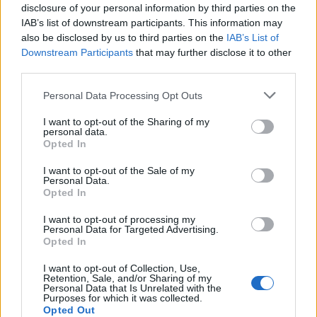
disclosure of your personal information by third parties on the
IAB’s list of downstream participants. This information may
Občine:
Slovenj Gradec
also be disclosed by us to third parties on the
IAB’s List of
Downstream Participants
that may further disclose it to other
Kategorije:
Šport
Šport
third parties.
Please note that this website/app uses one or more Google
Personal Data Processing Opt Outs
futsal
nogomet
Ključne besede:
services and may gather and store information including but
not limited to your visit or usage behaviour. You may click to
I want to opt-out of the Sharing of my
nogometno društvo
turnir
personal data.
grant or deny consent to Google and its third-party tags to
Opted In
use your data for below specified purposes in below Google
consent section.
I want to opt-out of the Sale of my
Personal Data.
Opted In
Več iz kraja Slovenj Gradec
I want to opt-out of processing my
Personal Data for Targeted Advertising.
Opted In
I want to opt-out of Collection, Use,
Retention, Sale, and/or Sharing of my
Personal Data that Is Unrelated with the
Purposes for which it was collected.
Opted Out
Po šestih letih se na Gmajno
Brezplačna osvežitev: Skočite v