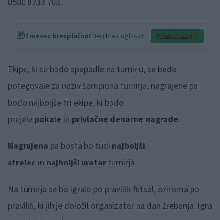
0500 8233 703.
🎁
1 mesec brezplačno!
Beri brez oglasov
Preizkusi zdaj
Ekipe, ki se bodo spopadle na turnirju, se bodo
potegovale za naziv šampiona turnirja, nagrajene pa
bodo najboljše tri ekipe, ki bodo
prejele
pokale
in
privlačne denarne
nagrade
.
Nagrajena
pa bosta bo tudi
najboljši
strelec
in
najboljši vratar
turnirja.
Na turnirju se bo igralo po pravilih futsal, oziroma po
pravilih, ki jih je določil organizator na dan žrebanja. Igra