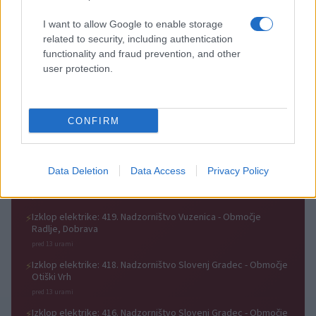
zgodovino
I want to allow Google to enable storage
related to security, including authentication
functionality and fraud prevention, and other
user protection.
3. krog Prve lige Telemach:
Zoran Jovičić: Iz igralca v
Nafta napolnila mrežo Mure,
trenerja – v Slovenj Gradec se
Olimpija v izdihljajih do prve
vrača z jasno vizijo
zmage
CONFIRM
Obvestila
Izklop elektrike: 417. Nadzorništvo Vuzenica - Območje Sv.
⚡
Data Deletion
Data Access
Privacy Policy
Anton na Pohorju in Zg. Sv. Vid
pred 13 urami
Izklop elektrike: 419. Nadzorništvo Vuzenica - Območje
⚡
Radlje, Dobrava
pred 13 urami
Izklop elektrike: 418. Nadzorništvo Slovenj Gradec - Območje
⚡
Otiški Vrh
pred 13 urami
Izklop elektrike: 416. Nadzorništvo Slovenj Gradec - Območje
⚡