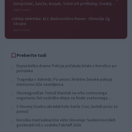
Gornji Dolič, Završe, Kozjak, Tolsti vrh pri Mislinji, Srednji
Dolič, Paka
pred 13 urami
Izklop elektrike: 412. Nadzorništvo Ravne - Območje Zg.
⚡
Strojne
pred 13 urami
Preberite tudi
Dopustniška drama: Policija pričakala letalo s Korošico po
1
pristanku
Tragedija v Vuhredu: Po umoru 36-letne ženske policija
2
intenzivno išče osumljenca
Slovenjgradčan Tomaž Klančnik na vrhu svetovnega
3
nogometa: Del sodniške ekipe za finale svetovnega
prvenstva
V Slovenj Gradcu ukradali kolo Santa Cruz, lastnik prosi za
4
pomoč
Koroška med kulinarično elito Slovenije: Sedem koroških
5
gostinskih hiš v vodniku Falstaff 2026