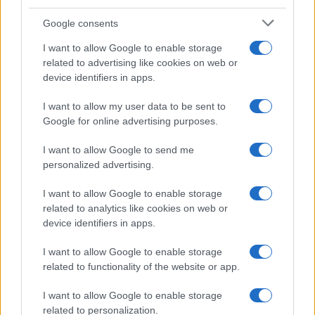
vrača Dežela škratov
bazen v Slovenj Gradcu in na
Ravnah
Google consents
I want to allow Google to enable storage
related to advertising like cookies on web or
device identifiers in apps.
Pol stoletja glasbe na tromeji:
Nogometni spektakel je pred
I want to allow my user data to be sent to
Graška Gora obeležuje 50.
vrati, zagotovite si svojo
Google for online advertising purposes.
jubilejni festival narodno-
vstopnico pravočasno
zabavne glasbe
I want to allow Google to send me
personalized advertising.
Več iz kategorije Šport
I want to allow Google to enable storage
related to analytics like cookies on web or
device identifiers in apps.
I want to allow Google to enable storage
related to functionality of the website or app.
Zlata generacija za zlato
Nogometni spektakel je pred
I want to allow Google to enable storage
generacijo: Slovenska
vrati, zagotovite si svojo
related to personalization.
mladinska košarka piše
vstopnico pravočasno