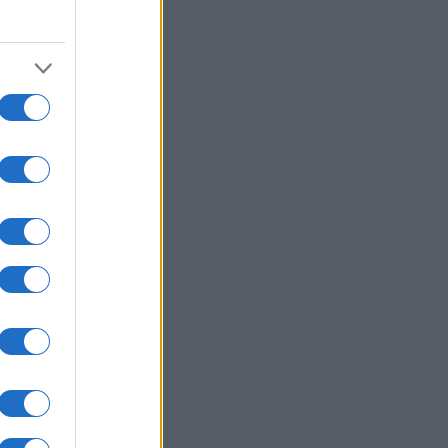
etku
op,
usi zdaj