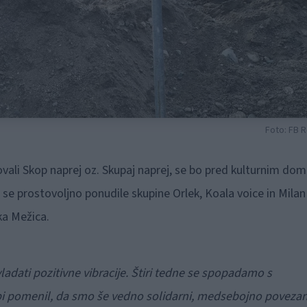
Foto: FB 
vali Skop naprej oz. Skupaj naprej, se bo pred kulturnim d
so se prostovoljno ponudile skupine Orlek, Koala voice in Milan
ka Mežica.
adati pozitivne vibracije. Štiri tedne se spopadamo s
bi pomenil, da smo še vedno solidarni, medsebojno povezan