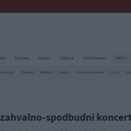
ika
Kultura
Glasba
Zabava
Videoteka
Več
e ob Dravi
Prevalje
Mislinja
Mežica
Črna na Koroškem
Muta
Vu
i zahvalno-spodbudni koncer