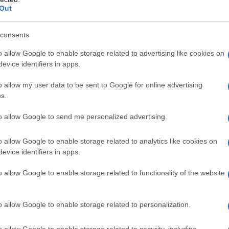
Out
ponosno celoto raznolikih, trmastih ljudi, rojenih tam na zač
consents
o allow Google to enable storage related to advertising like cookies on
evice identifiers in apps.
skupaj, to znamo! In to znamo narediti iskreno, srčno,
o allow my user data to be sent to Google for online advertising
 najbolje! To smo mi, Črjani. Tokrat smo in bomo stopli sk
s.
 naših dolin na vasi zapeli v noč.
to allow Google to send me personalized advertising.
odek, ki ga prirejamo v spodbudo in zahvalo vsem Črjanom,
lcem GRS Koroška, vam prostovoljcem in ostalim, ki ste
o allow Google to enable storage related to analytics like cookies on
evice identifiers in apps.
 v preteklih dneh
,"
so zapisali na Facebook profilu.
o allow Google to enable storage related to functionality of the website
Preizk
o allow Google to enable storage related to personalization.
o allow Google to enable storage related to security, including