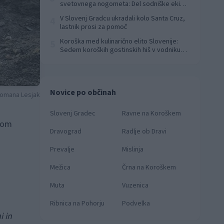
svetovnega nogometa: Del sodniške ekipe
za finale svetovnega prvenstva
V Slovenj Gradcu ukradali kolo Santa Cruz,
4
lastnik prosi za pomoč
Koroška med kulinarično elito Slovenije:
5
Sedem koroških gostinskih hiš v vodniku
Falstaff 2026
Novice po občinah
Romana Lesjak
Slovenj Gradec
Ravne na Koroškem
omom
Dravograd
Radlje ob Dravi
Prevalje
Mislinja
Mežica
Črna na Koroškem
Muta
Vuzenica
Ribnica na Pohorju
Podvelka
i in