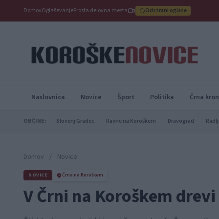
Domov
Oglaševanje
Prosta delovna mesta
Odstrani oglase
Naslovnica
Novice
Šport
Politika
Črna kron
OBČINE:
Slovenj Gradec
Ravne na Koroškem
Dravograd
Radlj
Domov
/
Novice
NOVICE
Črna na Koroškem
V Črni na Koroškem drev