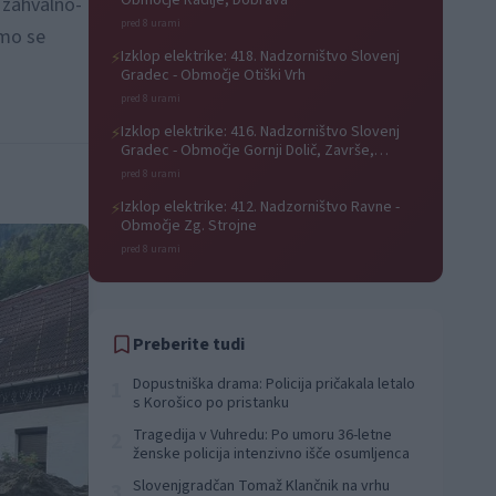
Območje Radlje, Dobrava
 zahvalno-
pred 8 urami
imo se
Izklop elektrike: 418. Nadzorništvo Slovenj
⚡
Gradec - Območje Otiški Vrh
pred 8 urami
Izklop elektrike: 416. Nadzorništvo Slovenj
⚡
Gradec - Območje Gornji Dolič, Završe,
Kozjak, Tolsti vrh pri Mislinji, Srednji Dolič,
pred 8 urami
Paka
Izklop elektrike: 412. Nadzorništvo Ravne -
⚡
Območje Zg. Strojne
pred 8 urami
Preberite tudi
Dopustniška drama: Policija pričakala letalo
1
s Korošico po pristanku
Tragedija v Vuhredu: Po umoru 36-letne
2
ženske policija intenzivno išče osumljenca
Slovenjgradčan Tomaž Klančnik na vrhu
3