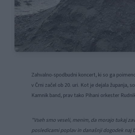
Zahvalno-spodbudni koncert, ki so ga poimeno
v Črni začel ob 20. uri. Kot je dejala županja, 
Kamnik band, prav tako Pihani orkester Rudni
"Vseh smo veseli, menim, da morajo tukaj zavl
posledicami poplav in današnji dogodek naj 