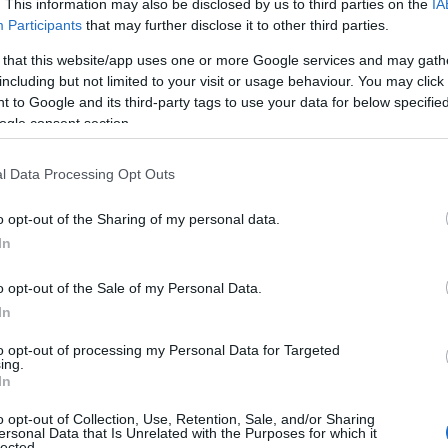
. This information may also be disclosed by us to third parties on the
IA
Participants
that may further disclose it to other third parties.
Preizk
 that this website/app uses one or more Google services and may gath
including but not limited to your visit or usage behaviour. You may click 
ljajo iz starega zajetja in hkrati delajo na tem, da se uredi
 to Google and its third-party tags to use your data for below specifi
ogle consent section.
zagotovilih Petrola naj bi se oskrba s plinom uredila do
l Data Processing Opt Outs
o opt-out of the Sharing of my personal data.
In
o opt-out of the Sale of my Personal Data.
 tk?«
In
oji spomenik in se kot zvezda klati v različne doline, katerih
to opt-out of processing my Personal Data for Targeted
ing.
strano Javorje, trdna pokrajina Koprivne, skalovje v obronkih
In
nergija Bistre in Ludranskega vrha, v delavski duh povezana
o opt-out of Collection, Use, Retention, Sale, and/or Sharing
ersonal Data that Is Unrelated with the Purposes for which it
tnosti dolin oblikujejo Črjane in jih postavljajo v sobivanje z
lected.