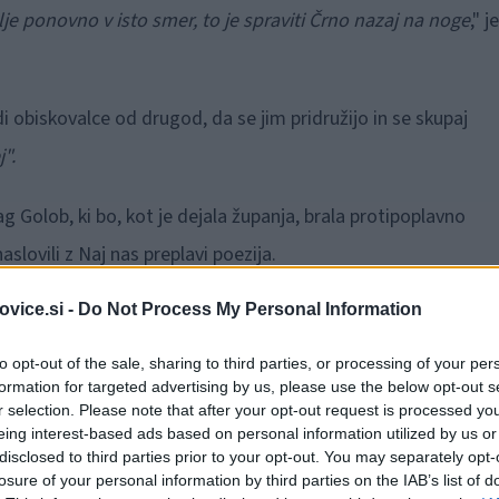
lje ponovno v isto smer, to je spraviti Črno nazaj na noge
," j
i obiskovalce od drugod, da se jim pridružijo in se skupaj
".
g Golob, ki bo, kot je dejala županja, brala protipoplavno
aslovili z Naj nas preplavi poezija.
vice.si -
Do Not Process My Personal Information
o še vedno intervencijska dela, prav tako si v občini še vedn
to opt-out of the sale, sharing to third parties, or processing of your per
n dobili več težke mehanizacij. Županja kot trenutno največji
formation for targeted advertising by us, please use the below opt-out s
r selection. Please note that after your opt-out request is processed y
potrebno poglobiti in urediti tudi varne brežine. Prav tako si
eing interest-based ads based on personal information utilized by us or
 vseh cest v občini.
disclosed to third parties prior to your opt-out. You may separately opt-
losure of your personal information by third parties on the IAB’s list of