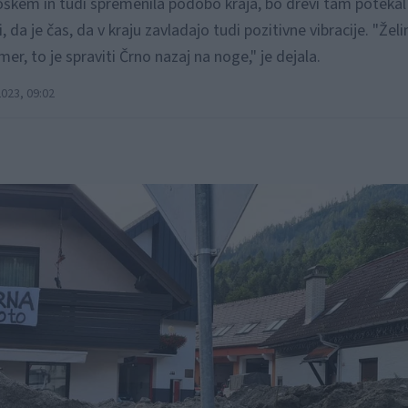
roškem in tudi spremenila podobo kraja, bo drevi tam potekal
a je čas, da v kraju zavladajo tudi pozitivne vibracije. "Žel
er, to je spraviti Črno nazaj na noge," je dejala.
023, 09:02