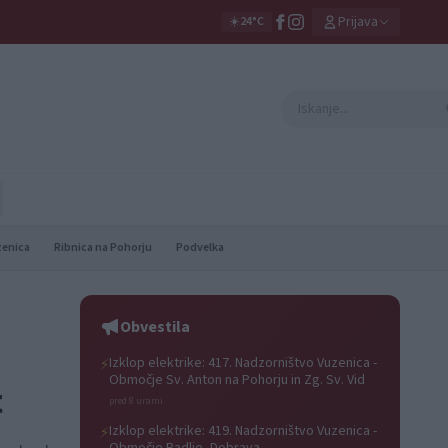
Prijava
☀️
24°C
zenica
Ribnica na Pohorju
Podvelka
Obvestila
Izklop elektrike: 417. Nadzorništvo Vuzenica -
⚡
Območje Sv. Anton na Pohorju in Zg. Sv. Vid
t
pred 8 urami
Izklop elektrike: 419. Nadzorništvo Vuzenica -
⚡