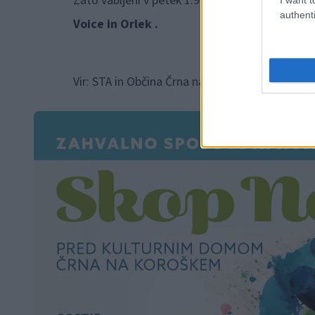
Zato vabljeni v petek 1.9.2023 ob 20:00 pred K
authenti
Voice in Orlek .
Vir: STA in Občina Črna na Koroškem