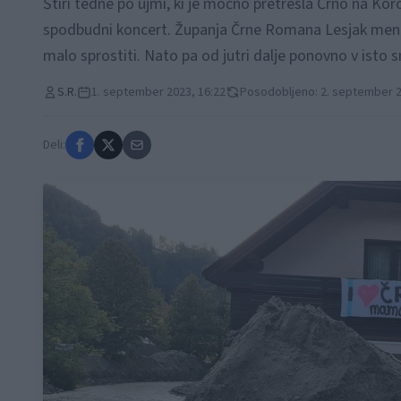
Štiri tedne po ujmi, ki je močno pretresla Črno na Ko
spodbudni koncert. Županja Črne Romana Lesjak meni, d
malo sprostiti. Nato pa od jutri dalje ponovno v isto sm
S.R.
1. september 2023, 16:22
Posodobljeno: 2. september 2
Deli: