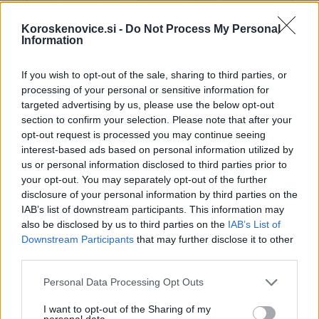
Koroskenovice.si -
Do Not Process My Personal
Information
If you wish to opt-out of the sale, sharing to third parties, or
processing of your personal or sensitive information for
targeted advertising by us, please use the below opt-out
section to confirm your selection. Please note that after your
opt-out request is processed you may continue seeing
interest-based ads based on personal information utilized by
us or personal information disclosed to third parties prior to
your opt-out. You may separately opt-out of the further
disclosure of your personal information by third parties on the
IAB’s list of downstream participants. This information may
also be disclosed by us to third parties on the
IAB’s List of
Downstream Participants
that may further disclose it to other
third parties.
Opozorilo:
Po 297. členu Kazenskega zakonika je
Please note that this website/app uses one or more Google
Personal Data Processing Opt Outs
posameznik kazensko odgovoren za javno spodbujanje
services and may gather and store information including but
sovraštva, nasilja ali nestrpnosti. Komentarji z žaljivimi,
not limited to your visit or usage behaviour. You may click to
I want to opt-out of the Sharing of my
personal data.