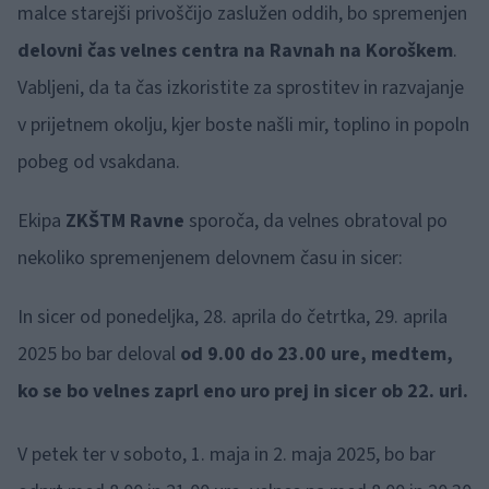
malce starejši privoščijo zaslužen oddih, bo spremenjen
delovni čas velnes centra na Ravnah na Koroškem
.
Vabljeni, da ta čas izkoristite za sprostitev in razvajanje
v prijetnem okolju, kjer boste našli mir, toplino in popoln
pobeg od vsakdana.
Ekipa
ZKŠTM Ravne
sporoča, da velnes obratoval po
nekoliko spremenjenem delovnem času in sicer:
In sicer od ponedeljka, 28. aprila do četrtka, 29. aprila
2025 bo bar deloval
od 9.00 do 23.00 ure, medtem,
ko se bo velnes zaprl eno uro prej in sicer ob 22. uri.
V petek ter v soboto, 1. maja in 2. maja 2025, bo bar