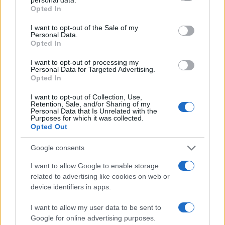
rasističnimi, diskriminatornimi ali nezakonitimi vsebinami bodo
grant or deny consent to Google and its third-party tags to
Opted In
odstranjeni.
Pravila komentiranja →
use your data for below specified purposes in below Google
consent section.
I want to opt-out of the Sale of my
Personal Data.
Failed to fetch
Opted In
I want to opt-out of processing my
Personal Data for Targeted Advertising.
Opted In
Občine:
Ravne na Koroškem
I want to opt-out of Collection, Use,
Retention, Sale, and/or Sharing of my
Kategorije:
Novice
Novice
Personal Data that Is Unrelated with the
Purposes for which it was collected.
Opted Out
bazen
masaža
počitnice
Ključne besede:
Google consents
prazniki
velnes
ZKŠTM Ravne
I want to allow Google to enable storage
related to advertising like cookies on web or
device identifiers in apps.
Več iz kraja Ravne na Koroškem
I want to allow my user data to be sent to
Google for online advertising purposes.