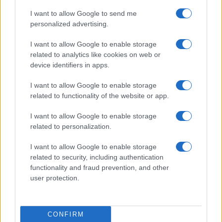
I want to allow Google to send me
personalized advertising.
I want to allow Google to enable storage
related to analytics like cookies on web or
Kovinska ograja po meri: kako
Koroške reke so opazno upadle,
device identifiers in apps.
izbrati material, polnilo in
zadnja dva tedna skoraj brez
izvedbo
dežja
I want to allow Google to enable storage
related to functionality of the website or app.
I want to allow Google to enable storage
related to personalization.
Z vlakom po Koroški: Manj
Na Ravenskih dnevih boste
gneče, več udobja
žurali s Kingstoni in Zmelkoowi
I want to allow Google to enable storage
related to security, including authentication
functionality and fraud prevention, and other
user protection.
Več iz kategorije Novice
CONFIRM