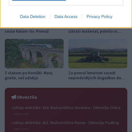
Data Deletion
Data Access
Privacy Policy
Od 11. avgusta popolna zapora
Kovinska ograja po meri: kako
ceste Falorn–Sv. Primož
izbrati material, polnilo in
izvedbo
Z vlakom po Koroški: Manj
Za pomoč kmetom zaradi
gneče, več udobja
nepredvidljivih dogodkov do
115.000 evrov sredstev
Obvestila
Izklop elektrike: 424. Nadzorništvo Vuzenica - Območje Orlice
⚡
pred 6 urami
Izklop elektrike: 421. Nadzorništvo Ravne - Območje Podkraj
⚡
pred 6 urami