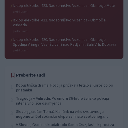
Izklop elektrike: 423. Nadzorništvo Vuzenica - Območje Mute
⚡
pred 6 urami
Izklop elektrike: 422. Nadzorništvo Vuzenica - Območje
⚡
Vuhreda
pred 6 urami
Izklop elektrike: 420. Nadzorništvo Vuzenica - Območje
⚡
Spodnja Vižinga, Vas, Št. Janž nad Radljami, Suhi Vrh, Dobrava
pred 6 urami
Preberite tudi
Dopustniška drama: Policija pričakala letalo s Korošico po
1
pristanku
Tragedija v Vuhredu: Po umoru 36-letne ženske policija
2
intenzivno išče osumljenca
Slovenjgradčan Tomaž Klančnik na vrhu svetovnega
3
nogometa: Del sodniške ekipe za finale svetovnega
prvenstva
V Slovenj Gradcu ukradali kolo Santa Cruz, lastnik prosi za
4