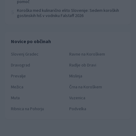
pomoč
Koroška med kulinarično elito Slovenije: Sedem koroških
5
gostinskih hiš v vodniku Falstaff 2026
Novice po občinah
Slovenj Gradec
Ravne na Koroškem
Dravograd
Radlje ob Dravi
Prevalje
Mislinja
Mežica
Črna na Koroškem
Muta
Vuzenica
Ribnica na Pohorju
Podvelka