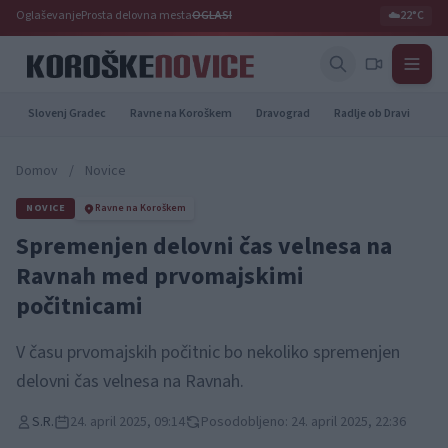
Oglaševanje
Prosta delovna mesta
OGLASI
☁️
22°C
Slovenj Gradec
Ravne na Koroškem
Dravograd
Radlje ob Dravi
Pr
Domov
/
Novice
NOVICE
Ravne na Koroškem
Spremenjen delovni čas velnesa na
Ravnah med prvomajskimi
počitnicami
V času prvomajskih počitnic bo nekoliko spremenjen
delovni čas velnesa na Ravnah.
S.R.
24. april 2025, 09:14
Posodobljeno: 24. april 2025, 22:36