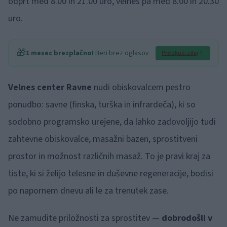
odprt med 8.00 in 21.00 uro, velnes pa med 8.00 in 20.30
uro.
🎁
1 mesec brezplačno!
Beri brez oglasov
Preizkusi zdaj
Velnes center Ravne
nudi obiskovalcem pestro
ponudbo: savne (finska, turška in infrardeča), ki so
sodobno programsko urejene, da lahko zadovoljijo tudi
zahtevne obiskovalce, masažni bazen, sprostitveni
prostor in možnost različnih masaž. To je pravi kraj za
tiste, ki si želijo telesne in duševne regeneracije, bodisi
po napornem dnevu ali le za trenutek zase.
Ne zamudite priložnosti za sprostitev —
dobrodošli v