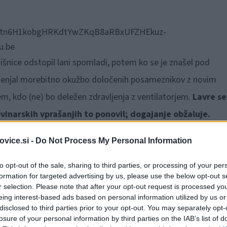
QQWtn6H1kobgHRKdtYwZKqB8aRBxUFZHEkuz-
u.be
nišnice odstopil lani spomladi, potem ko se je znašel pod
e omenjal morebitno okužbo določenih posameznikov z novim
m, kdo (ne) bo deležen zdravljenja z ventilatorjem.
Lavre se
ovinarskih vprašanjih to ponovil; dogajanje obžaluje.
im sodelovati z vsemi tistimi, ki želijo sodelovati z mano,"
vice.si -
Do Not Process My Personal Information
enih, lokalne skupnosti in nenazadnje ustanovitelja, se za
to opt-out of the sale, sharing to third parties, or processing of your per
formation for targeted advertising by us, please use the below opt-out s
r selection. Please note that after your opt-out request is processed y
eing interest-based ads based on personal information utilized by us or
disclosed to third parties prior to your opt-out. You may separately opt-
ja letos je minuli četrtek z imenovanjem
Lavreta za direkto
losure of your personal information by third parties on the IAB’s list of