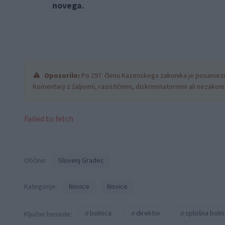
novega.
Opozorilo:
Po 297. členu Kazenskega zakonika je posamezni
Komentarji z žaljivimi, rasističnimi, diskriminatornimi ali nezako
Failed to fetch
Občine:
Slovenj Gradec
Kategorije:
Novice
Novice
bolnica
direktor
splošna bolni
Ključne besede: