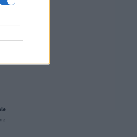
usi zdaj
ale
 ne