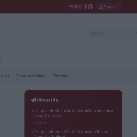
Prijava
☁️
22°C
zenica
Ribnica na Pohorju
Podvelka
Obvestila
Izklop elektrike: 424. Nadzorništvo Vuzenica -
⚡
Območje Orlice
pred 23 urami
Izklop elektrike: 421. Nadzorništvo Ravne -
⚡