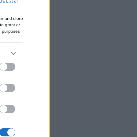
B’s List of
rte
er and store
to grant or
ed purposes
usi zdaj
ke
dah
o