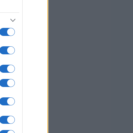
na
 je
je
eta