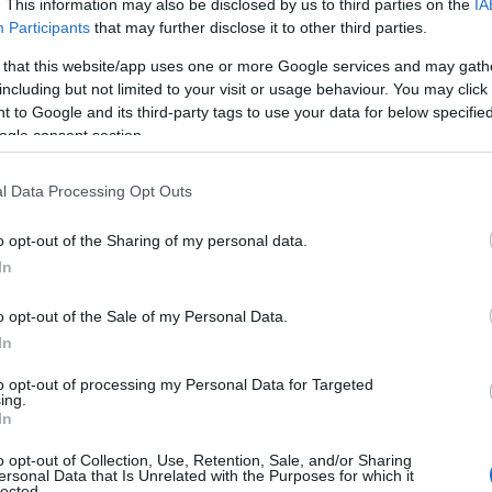
. This information may also be disclosed by us to third parties on the
IA
podpisal pogodbo in prevzel posle, danes pa aktivnosti in nač
Participants
that may further disclose it to other third parties.
 that this website/app uses one or more Google services and may gath
including but not limited to your visit or usage behaviour. You may click 
 to Google and its third-party tags to use your data for below specifi
Preizk
ogle consent section.
l Data Processing Opt Outs
 v. d. pomočnice direktorja za področje zdravstvene in babiš
 nasledila
Bojana Krznarja
. Ta je namreč po Lavretovih bese
o opt-out of the Sharing of my personal data.
In
o opt-out of the Sale of my Personal Data.
rokovnega direktorja bolnišnice, potem ko je odhod z mesta
In
anju napovedala
Jana Makuc
, ki je kot razlog navedla
izgub
to opt-out of processing my Personal Data for Targeted
ing.
 danes ni razkril, je pa povedal, da gre za strokovnjaka (ali
In
o opt-out of Collection, Use, Retention, Sale, and/or Sharing
ersonal Data that Is Unrelated with the Purposes for which it
lected.