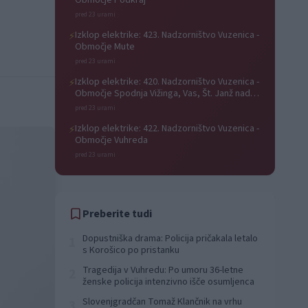
Območje Podkraj
pred 23 urami
Izklop elektrike: 423. Nadzorništvo Vuzenica -
⚡
Območje Mute
pred 23 urami
Izklop elektrike: 420. Nadzorništvo Vuzenica -
⚡
Območje Spodnja Vižinga, Vas, Št. Janž nad
Radljami, Suhi Vrh, Dobrava
pred 23 urami
Izklop elektrike: 422. Nadzorništvo Vuzenica -
⚡
Območje Vuhreda
pred 23 urami
Preberite tudi
Dopustniška drama: Policija pričakala letalo
1
s Korošico po pristanku
Tragedija v Vuhredu: Po umoru 36-letne
2
ženske policija intenzivno išče osumljenca
Slovenjgradčan Tomaž Klančnik na vrhu
3