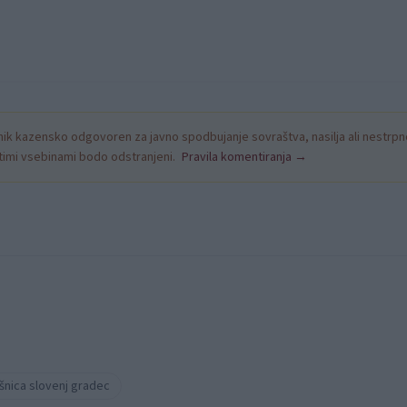
k kazensko odgovoren za javno spodbujanje sovraštva, nasilja ali nestrpno
nitimi vsebinami bodo odstranjeni.
Pravila komentiranja →
šnica slovenj gradec