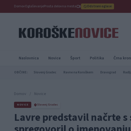
Domov
Oglaševanje
Prosta delovna mesta
Odstrani oglase
Naslovnica
Novice
Šport
Politika
Črna kron
OBČINE:
Slovenj Gradec
Ravne na Koroškem
Dravograd
Radlj
Domov
/
Novice
NOVICE
Slovenj Gradec
Lavre predstavil načrte s
spregovoril o imenovanj