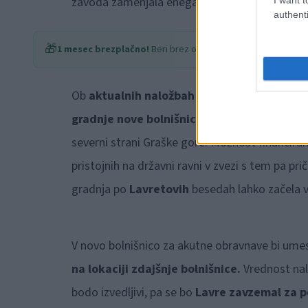
zavoda zamenjala enega od predstavnikov usta
authenti
🎁
1 mesec brezplačno!
Beri brez oglasov
Ob
aktualnih naložbah v novo opremo bolni
gradnje nove bolnišnice
na drugi lokaciji v sl
severni strani Graške gore. Možnost financiranj
pristojnih na državni ravni v zvezi s tem pa pri
gradnja po
Lavretovih
besedah lahko začela v
V novo bolnišnico za akutne obravnave bi umest
na lokaciji zdajšnje bolnišnice.
Vrednost na
bodo izvedljivi, pa se bo
Lavre zavzemal za p