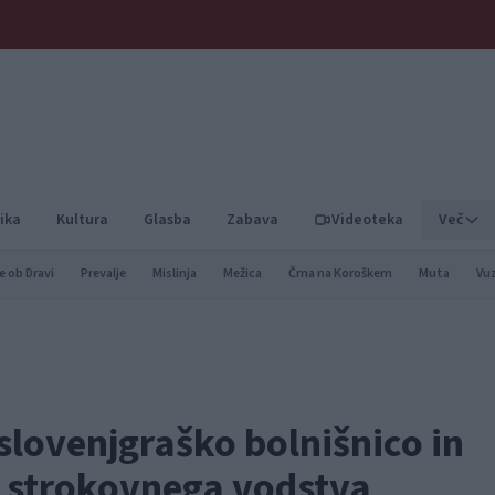
ika
Kultura
Glasba
Zabava
Videoteka
Več
e ob Dravi
Prevalje
Mislinja
Mežica
Črna na Koroškem
Muta
Vu
 slovenjgraško bolnišnico in
u strokovnega vodstva