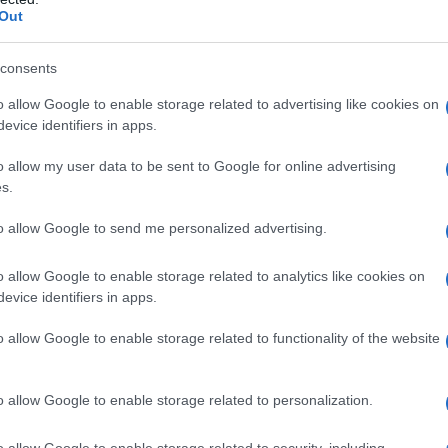
Out
nišnice 11. februarja, ko bo Makučeva tudi formalno razreše
consents
ja. Ker z odstopom strokovne direktorice
prenehajo tudi
o allow Google to enable storage related to advertising like cookies on
,
je
Lavre
že začel tudi pogovore s predstojniki, ki jim bo, kot
evice identifiers in apps.
elovanja.
o allow my user data to be sent to Google for online advertising
s.
 kriznega štaba za obvladovanje covida-19. Po njenem odhodu 
to allow Google to send me personalized advertising.
o Metko Epšek Lenart.
Število bolnikov s covidom-19 v
dravijo 16, še trije pa potrebujejo intenzivno nego.
o allow Google to enable storage related to analytics like cookies on
evice identifiers in apps.
o allow Google to enable storage related to functionality of the website
ske načrte
, ki jih je vključil v predstavitvi kandidatur za
u septembra lani namreč ni prejel zadostne podpore članov sv
o allow Google to enable storage related to personalization.
pa je prejel zadosti glasov. Pred tem je sicer vlada v svetu
o allow Google to enable storage related to security, including