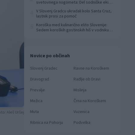
svetovnega nogometa: Del sodniške ekipe
za finale svetovnega prvenstva
V Slovenj Gradcu ukradali kolo Santa Cruz,
4
lastnik prosi za pomoč
Koroška med kulinarično elito Slovenije:
5
Sedem koroških gostinskih hiš v vodniku
Falstaff 2026
Novice po občinah
Slovenj Gradec
Ravne na Koroškem
Dravograd
Radlje ob Dravi
Prevalje
Mislinja
Mežica
Črna na Koroškem
Muta
Vuzenica
to: Aleš Uršej
Ribnica na Pohorju
Podvelka