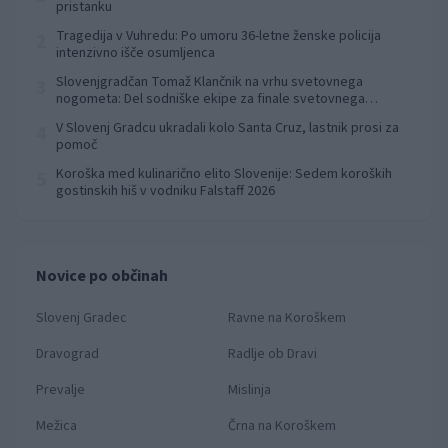
pristanku
Tragedija v Vuhredu: Po umoru 36-letne ženske policija
2
intenzivno išče osumljenca
Slovenjgradčan Tomaž Klančnik na vrhu svetovnega
3
nogometa: Del sodniške ekipe za finale svetovnega
prvenstva
V Slovenj Gradcu ukradali kolo Santa Cruz, lastnik prosi za
4
pomoč
Koroška med kulinarično elito Slovenije: Sedem koroških
5
gostinskih hiš v vodniku Falstaff 2026
Novice po občinah
Slovenj Gradec
Ravne na Koroškem
Dravograd
Radlje ob Dravi
Prevalje
Mislinja
Mežica
Črna na Koroškem