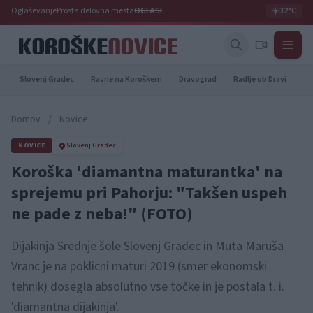
Oglaševanje
Prosta delovna mesta
OGLASI
☀️
32°C
Slovenj Gradec
Ravne na Koroškem
Dravograd
Radlje ob Dravi
Pr
Domov
/
Novice
NOVICE
Slovenj Gradec
Koroška 'diamantna maturantka' na
sprejemu pri Pahorju: "Takšen uspeh
ne pade z neba!" (FOTO)
Dijakinja Srednje šole Slovenj Gradec in Muta Maruša
Vranc je na poklicni maturi 2019 (smer ekonomski
tehnik) dosegla absolutno vse točke in je postala t. i.
'diamantna dijakinja'.