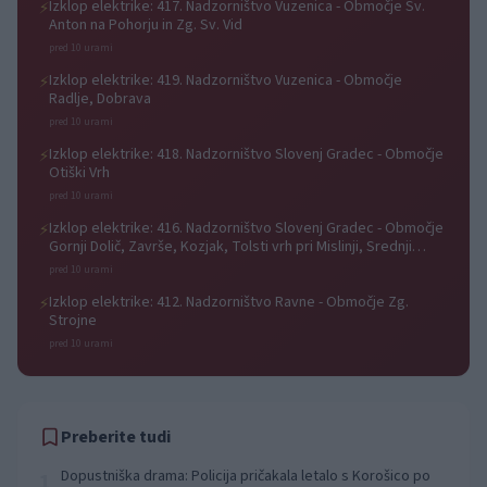
Izklop elektrike: 417. Nadzorništvo Vuzenica - Območje Sv.
⚡
Anton na Pohorju in Zg. Sv. Vid
pred 10 urami
Izklop elektrike: 419. Nadzorništvo Vuzenica - Območje
⚡
Radlje, Dobrava
pred 10 urami
Izklop elektrike: 418. Nadzorništvo Slovenj Gradec - Območje
⚡
Otiški Vrh
pred 10 urami
Izklop elektrike: 416. Nadzorništvo Slovenj Gradec - Območje
⚡
Gornji Dolič, Završe, Kozjak, Tolsti vrh pri Mislinji, Srednji
Dolič, Paka
pred 10 urami
Izklop elektrike: 412. Nadzorništvo Ravne - Območje Zg.
⚡
Strojne
pred 10 urami
Preberite tudi
Dopustniška drama: Policija pričakala letalo s Korošico po
1