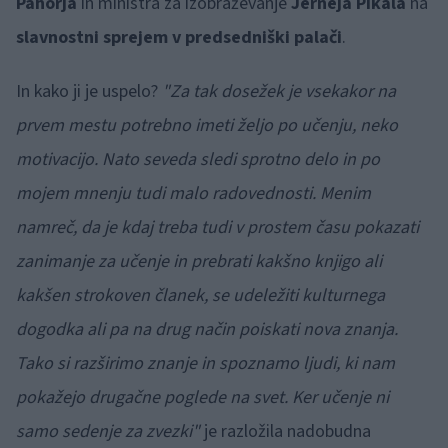
Pahorja
in ministra za izobraževanje
Jerneja Pikala
na
slavnostni sprejem v predsedniški palači
.
In kako ji je uspelo?
"Za tak dosežek je vsekakor na
prvem mestu potrebno imeti željo po učenju, neko
motivacijo. Nato seveda sledi sprotno delo in po
mojem mnenju tudi malo radovednosti. Menim
namreč, da je kdaj treba tudi v prostem času pokazati
zanimanje za učenje in prebrati kakšno knjigo ali
kakšen strokoven članek, se udeležiti kulturnega
dogodka ali pa na drug način poiskati nova znanja.
Tako si razširimo znanje in spoznamo ljudi, ki nam
pokažejo drugačne poglede na svet. Ker učenje ni
samo sedenje za zvezki"
je razložila nadobudna