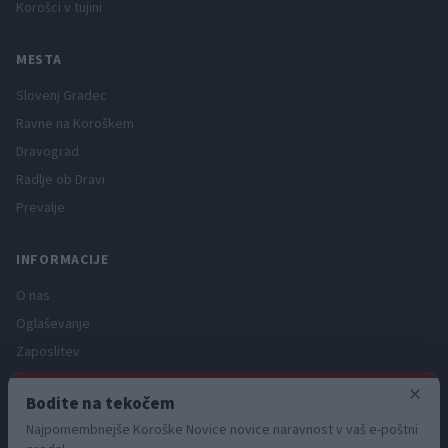
Korošci v tujini
MESTA
Slovenj Gradec
Ravne na Koroškem
Dravograd
Radlje ob Dravi
Prevalje
INFORMACIJE
O nas
Oglaševanje
Zaposlitev
Pravno obvestilo
×
Bodite na tekočem
Zasebnost in piškotki
Najpomembnejše Koroške Novice novice naravnost v vaš e-poštni
Storitve