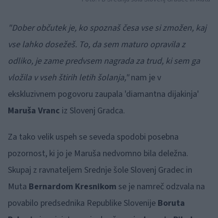
"Dober občutek je, ko spoznaš česa vse si zmožen, kaj
vse lahko dosežeš. To, da sem maturo opravila z
odliko, je zame predvsem nagrada za trud, ki sem ga
vložila v vseh štirih letih šolanja,"
nam je v
ekskluzivnem pogovoru zaupala 'diamantna dijakinja'
Maruša Vranc
iz Slovenj Gradca.
Za tako velik uspeh se seveda spodobi posebna
pozornost, ki jo je Maruša nedvomno bila deležna.
Skupaj z ravnateljem Srednje šole Slovenj Gradec in
Muta
Bernardom Kresnikom
se je namreč odzvala na
povabilo predsednika Republike Slovenije
Boruta