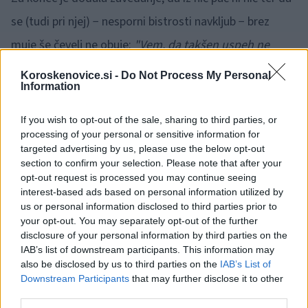
se (tudi pri njej) − nesporni bistrosti navkljub − brez
muje še čevelj ne obuje:
"Vem, da takšen uspeh ne
pade z neba, ampak je potrebno veliko napora, da ga
Koroskenovice.si -
Do Not Process My Personal
Information
dosežemo. Zato vsem bodočim maturantom želim
veliko uspeha in upam, da najdejo vsak svoj recept za
If you wish to opt-out of the sale, sharing to third parties, or
processing of your personal or sensitive information for
uspeh."
targeted advertising by us, please use the below opt-out
section to confirm your selection. Please note that after your
Vir: FB Srednja šola Slovenj Gradec in Muta
opt-out request is processed you may continue seeing
interest-based ads based on personal information utilized by
us or personal information disclosed to third parties prior to
your opt-out. You may separately opt-out of the further
disclosure of your personal information by third parties on the
IAB’s list of downstream participants. This information may
also be disclosed by us to third parties on the
IAB’s List of
Opozorilo:
Po 297. členu Kazenskega zakonika je
Downstream Participants
that may further disclose it to other
posameznik kazensko odgovoren za javno spodbujanje
third parties.
sovraštva, nasilja ali nestrpnosti. Komentarji z žaljivimi,