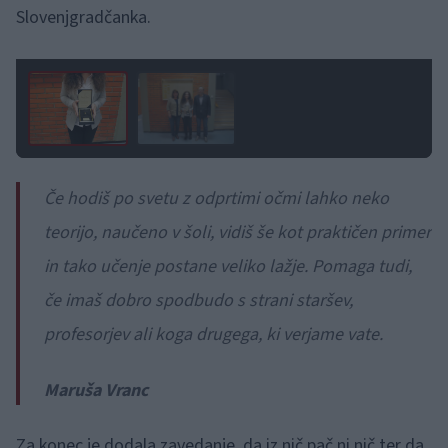
Slovenjgradčanka.
1 / 2
Če hodiš po svetu z odprtimi očmi lahko neko
teorijo, naučeno v šoli, vidiš še kot praktičen primer
in tako učenje postane veliko lažje. Pomaga tudi,
če imaš dobro spodbudo s strani staršev,
profesorjev ali koga drugega, ki verjame vate.
Maruša Vranc
Za konec je dodala zavedanje, da iz nič pač ni nič ter da