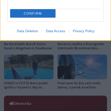
Več iz kategorije Novice
CONFIRM
Data Deletion
Data Access
Privacy Policy
Na Ravenskih dnevih boste
Nevarna najdba v Dravogradu:
žurali s Kingstoni in Zmelkoowi
Odstranili 88-milimetrsko
granato
(VIDEO in FOTO) Novo padel
Pred nami še dva zelo vroča
igrišče v Vuzenici: Naj se
dneva, v petek osvežitev
odštevanje do prvega servisa
začne
Obvestila