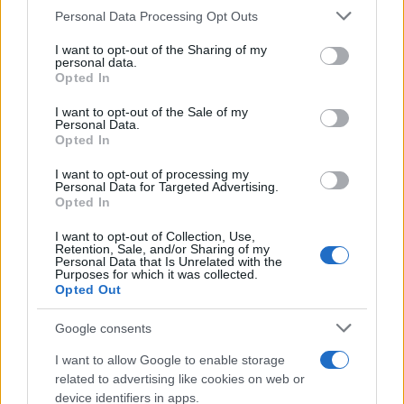
rasističnimi, diskriminatornimi ali nezakonitimi vsebinami bodo
Please note that this website/app uses one or more Google
Personal Data Processing Opt Outs
odstranjeni.
Pravila komentiranja →
services and may gather and store information including but
not limited to your visit or usage behaviour. You may click to
I want to opt-out of the Sharing of my
personal data.
grant or deny consent to Google and its third-party tags to
Opted In
Failed to fetch
use your data for below specified purposes in below Google
consent section.
I want to opt-out of the Sale of my
Personal Data.
Opted In
Občine:
Slovenj Gradec
I want to opt-out of processing my
Personal Data for Targeted Advertising.
Opted In
Kategorije:
Novice
Novice
I want to opt-out of Collection, Use,
Retention, Sale, and/or Sharing of my
Muta
Slovenj Gradec
Ključne besede:
Personal Data that Is Unrelated with the
Purposes for which it was collected.
Opted Out
borut pahor
diamantna maturantka
maruša vranc
poklicna matura
Google consents
I want to allow Google to enable storage
predsedniška palača
srednja šola
vse točke
related to advertising like cookies on web or
device identifiers in apps.