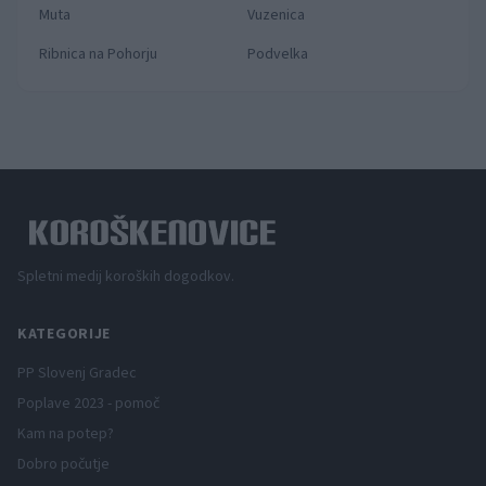
Muta
Vuzenica
Ribnica na Pohorju
Podvelka
Spletni medij koroških dogodkov.
KATEGORIJE
PP Slovenj Gradec
Poplave 2023 - pomoč
Kam na potep?
Dobro počutje