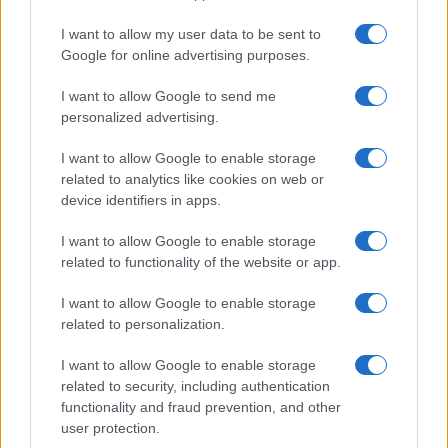
I want to allow my user data to be sent to
Več iz kraja Slovenj Gradec
Google for online advertising purposes.
I want to allow Google to send me
personalized advertising.
I want to allow Google to enable storage
related to analytics like cookies on web or
device identifiers in apps.
Brezplačna osvežitev: Skočite v
Pol stoletja glasbe na tromeji:
bazen v Slovenj Gradcu in na
Graška Gora obeležuje 50.
I want to allow Google to enable storage
Ravnah
jubilejni festival narodno-
zabavne glasbe
related to functionality of the website or app.
I want to allow Google to enable storage
related to personalization.
I want to allow Google to enable storage
Nogometni spektakel je pred
Obratovanje bazenov
vrati, zagotovite si svojo
Aqualatio prilagojeno
related to security, including authentication
vstopnico pravočasno
vremenskim razmeram
functionality and fraud prevention, and other
user protection.