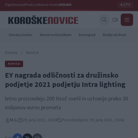
Oglaševanje
Prosta delovna mesta
OGLASI
☀️
17°C
Slovenj Gradec
Ravne na Koroškem
Dravograd
Radlje ob Dravi
Pr
Domov
/
Novice
NOVICE
EY nagrada odličnosti za družinsko
podjetje 2021 podjetju Intra lighting
letno proizvedejo 200 tisoč svetil in ustvarijo preko 30
milijonov evrov prometa
M.G.
29. junij 2021, 16:04
Posodobljeno: 29. junij 2021, 16:04