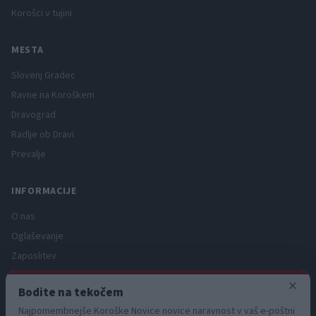
Korošci v tujini
MESTA
Slovenj Gradec
Ravne na Koroškem
Dravograd
Radlje ob Dravi
Prevalje
INFORMACIJE
O nas
Oglaševanje
Zaposlitev
Pravno obvestilo
×
Bodite na tekočem
Zasebnost in piškotki
Najpomembnejše Koroške Novice novice naravnost v vaš e-poštni
Storitve