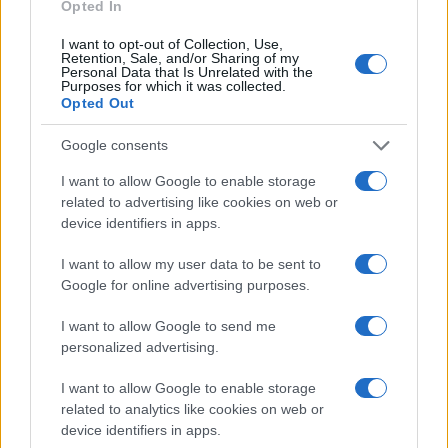
Opted In
tujim z EY nagrado odličnosti (ang. EY Family Business
I want to opt-out of Collection, Use,
Award of Excellence) nagrajenim družinskim podjetjem.
Retention, Sale, and/or Sharing of my
Personal Data that Is Unrelated with the
Purposes for which it was collected.
Kateri so vsi letošnji nagrajenci na globalni ravni, si
Opted Out
lahko preberete na
tej povezavi
.
Google consents
O EY družinskem podjetništvu
I want to allow Google to enable storage
related to advertising like cookies on web or
device identifiers in apps.
V EY Slovenija se že vrsto let aktivno ukvarjajo z
I want to allow my user data to be sent to
družinskim podjetništvom, med drugim na zemljevid
Google for online advertising purposes.
postavljajo dobre zgodbe in zglede slovenskih
I want to allow Google to send me
družinskih podjetij. Jeseni pripravljajo izid osme knjige z
personalized advertising.
novimi 10 zgodbami slovenskih družinskih podjetij.
I want to allow Google to enable storage
Celotna zbirka slovenskih družinskih podjetij je
related to analytics like cookies on web or
device identifiers in apps.
dosegljiva na
spletnem portal
.