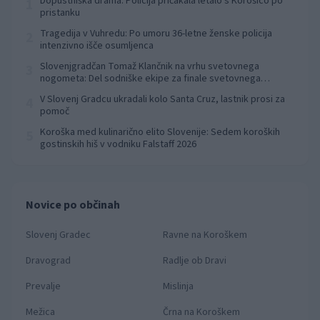
Dopustniška drama: Policija pričakala letalo s Korošico po
1
pristanku
Tragedija v Vuhredu: Po umoru 36-letne ženske policija
2
intenzivno išče osumljenca
Slovenjgradčan Tomaž Klančnik na vrhu svetovnega
3
nogometa: Del sodniške ekipe za finale svetovnega
prvenstva
V Slovenj Gradcu ukradali kolo Santa Cruz, lastnik prosi za
4
pomoč
Koroška med kulinarično elito Slovenije: Sedem koroških
5
gostinskih hiš v vodniku Falstaff 2026
Novice po občinah
Slovenj Gradec
Ravne na Koroškem
Dravograd
Radlje ob Dravi
Prevalje
Mislinja
Mežica
Črna na Koroškem