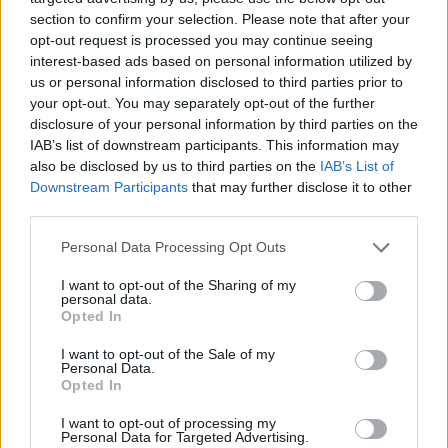
ZDA. Ni naključje, da tudi za tem uspehom stoji
section to confirm your selection. Please note that after your
podjetniška družina z ekipo izjemnih sodelavcev. V
opt-out request is processed you may continue seeing
interest-based ads based on personal information utilized by
letu, ko obeležujemo tudi 30. obletnico Slovenije, smo
us or personal information disclosed to third parties prior to
your opt-out. You may separately opt-out of the further
lahko še posebej ponosni na takšna slovenska
disclosure of your personal information by third parties on the
družinska podjetja, mnogo njihovih začetkov sega prav
IAB’s list of downstream participants. This information may
also be disclosed by us to third parties on the
IAB’s List of
v tista leta, danes pa ostajajo hrbtenica slovenskega
Downstream Participants
that may further disclose it to other
third parties.
gospodarstva,«
pravi
Mojca Emeršič
,vodja družinskega
Please note that this website/app uses one or more Google
podjetništva pri EY Slovenija, kjer so letos šestič
Personal Data Processing Opt Outs
services and may gather and store information including but
zapored podelili nagrado odličnosti slovenskemu
not limited to your visit or usage behaviour. You may click to
I want to opt-out of the Sharing of my
personal data.
grant or deny consent to Google and its third-party tags to
družinskemu podjetju. Lani so nagradili podjetje Lotrič
Opted In
use your data for below specified purposes in below Google
Meroslovje, pred tem pa Vivapen, Lumar IG, KLS Ljubno
consent section.
I want to opt-out of the Sale of my
Personal Data.
in Roto.
Opted In
I want to opt-out of processing my
S to nagrado se slovenska podjetja postavljajo ob bok
Personal Data for Targeted Advertising.