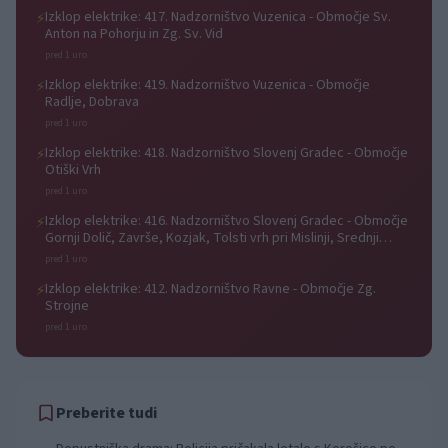
Izklop elektrike: 417. Nadzorništvo Vuzenica - Območje Sv.
⚡
Anton na Pohorju in Zg. Sv. Vid
pred 1 uro
Izklop elektrike: 419. Nadzorništvo Vuzenica - Območje
⚡
Radlje, Dobrava
pred 1 uro
Izklop elektrike: 418. Nadzorništvo Slovenj Gradec - Območje
⚡
Otiški Vrh
pred 1 uro
Izklop elektrike: 416. Nadzorništvo Slovenj Gradec - Območje
⚡
Gornji Dolič, Završe, Kozjak, Tolsti vrh pri Mislinji, Srednji
Dolič, Paka
pred 1 uro
Izklop elektrike: 412. Nadzorništvo Ravne - Območje Zg.
⚡
Strojne
pred 1 uro
Preberite tudi