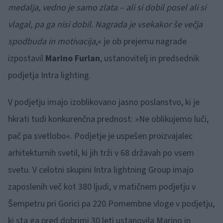
medalja, vedno je samo zlata – ali si dobil posel ali si
vlagal, pa ga nisi dobil. Nagrada je vsekakor še večja
spodbuda in motivacija
,« je ob prejemu nagrade
izpostavil
Marino Furlan
, ustanovitelj in predsednik
podjetja Intra lighting.
V podjetju imajo izoblikovano jasno poslanstvo, ki je
hkrati tudi konkurenčna prednost: »Ne oblikujemo luči,
pač pa svetlobo«. Podjetje je uspešen proizvajalec
arhitekturnih svetil, ki jih trži v 68 državah po vsem
svetu. V celotni skupini Intra lightning Group imajo
zaposlenih več kot 380 ljudi, v matičnem podjetju v
Šempetru pri Gorici pa 220.Pomembne vloge v podjetju,
ki sta ga pred dobrimi 30 leti ustanovila Marino in