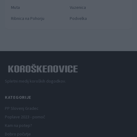
Muta
Vuzenica
Ribnica na Pohorju
Podvelka
Spletni medij koroških dogodkov.
KATEGORIJE
PP Slovenj Gradec
Poplave 2023 - pomoč
Kam na potep?
Dobro počutje