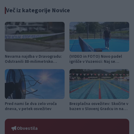
Več iz kategorije Novice
Nevarna najdba v Dravogradu:
(VIDEO in FOTO) Novo padel
Odstranili 88-milimetrsko
igrišče v Vuzenici: Naj se
granato
odštevanje do prvega servisa
začne
Pred nami še dva zelo vroča
Brezplačna osvežitev: Skočite v
dneva, v petek osvežitev
bazen v Slovenj Gradcu in na
Ravnah
Obvestila