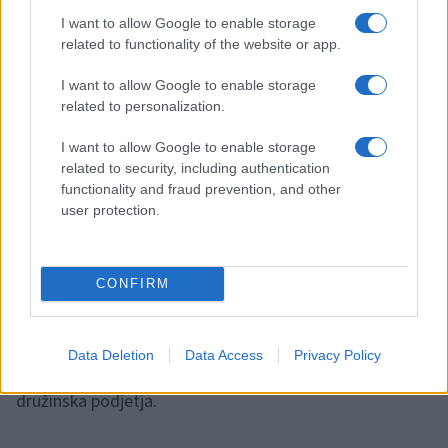
I want to allow Google to enable storage
related to functionality of the website or app.
EY Slovenija ponuja številne storitve podpre družinskim
I want to allow Google to enable storage
podjetjem pri vprašanjih nasledstva v kontekstu
related to personalization.
organizacijskih, davčnih, pravnih in drugih vidikov, kot
I want to allow Google to enable storage
tudi pri drugih vidikih razvoja in (mednarodne) rasti.
related to security, including authentication
functionality and fraud prevention, and other
Storitve so ciljno usmerjene in prilagojene posameznem
user protection.
podjetju ter specifičnim zahtevam panoge v kateri
deluje, z namenom podpore številnim generacijam v
CONFIRM
podjetju. Z lokalnim programom povezujejo ter
predstavljajo slovenska družinska podjetja, tudi v
Data Deletion
Data Access
Privacy Policy
globalnem kontekstu – kot je EY nagrada odličnosti za
družinska podjetja.