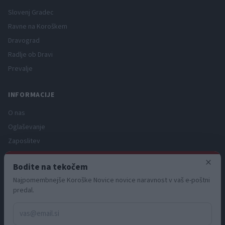
Slovenj Gradec
Ravne na Koroškem
Dravograd
Radlje ob Dravi
Prevalje
INFORMACIJE
O nas
Oglaševanje
Zaposlitev
Pravno obvestilo
×
Bodite na tekočem
Zasebnost in piškotki
Najpomembnejše Koroške Novice novice naravnost v vaš e-poštni
Storitve
predal.
Naročnine
Pogoji uporabe