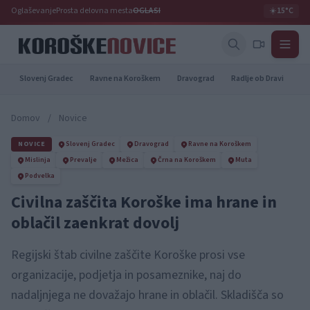
Oglaševanje
Prosta delovna mesta
OGLASI
☀️
15°C
Slovenj Gradec
Ravne na Koroškem
Dravograd
Radlje ob Dravi
Pr
Domov
/
Novice
NOVICE
Slovenj Gradec
Dravograd
Ravne na Koroškem
Mislinja
Prevalje
Mežica
Črna na Koroškem
Muta
Podvelka
Civilna zaščita Koroške ima hrane in
oblačil zaenkrat dovolj
Regijski štab civilne zaščite Koroške prosi vse
organizacije, podjetja in posameznike, naj do
nadaljnjega ne dovažajo hrane in oblačil. Skladišča so