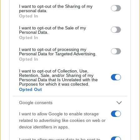
not limited to your visit or usage behaviour. You may click to
I want to opt-out of the Sharing of my
personal data.
grant or deny consent to Google and its third-party tags to
Opted In
use your data for below specified purposes in below Google
consent section.
I want to opt-out of the Sale of my
Personal Data.
Opted In
Brezplačna osvežitev: Skočite v
Pol stoletja glasbe na tromeji:
bazen v Slovenj Gradcu in na
Graška Gora obeležuje 50.
I want to opt-out of processing my
Ravnah
jubilejni festival narodno-
Personal Data for Targeted Advertising.
zabavne glasbe
Opted In
I want to opt-out of Collection, Use,
Retention, Sale, and/or Sharing of my
Personal Data that Is Unrelated with the
Purposes for which it was collected.
Opted Out
Nogometni spektakel je pred
Obratovanje bazenov
vrati, zagotovite si svojo
Aqualatio prilagojeno
Google consents
vstopnico pravočasno
vremenskim razmeram
I want to allow Google to enable storage
related to advertising like cookies on web or
Več iz kategorije Novice
device identifiers in apps.
I want to allow my user data to be sent to