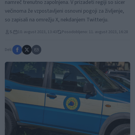
namreč trenutno zapolnjena. V prizadeti regiji so sicer
večinoma že vzpostavljeni osnovni pogoji za življenje,
so zapisali na omrežju X, nekdanjem Twitterju.
S.
10. avgust 2023, 13:43
Posodobljeno: 11. avgust 2023, 16:28
Deli: