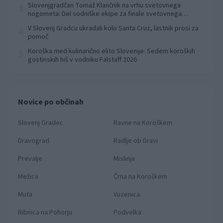
Slovenjgradčan Tomaž Klančnik na vrhu svetovnega
3
nogometa: Del sodniške ekipe za finale svetovnega
prvenstva
V Slovenj Gradcu ukradali kolo Santa Cruz, lastnik prosi za
4
pomoč
Koroška med kulinarično elito Slovenije: Sedem koroških
5
gostinskih hiš v vodniku Falstaff 2026
Novice po občinah
Slovenj Gradec
Ravne na Koroškem
Dravograd
Radlje ob Dravi
Prevalje
Mislinja
Mežica
Črna na Koroškem
Muta
Vuzenica
Ribnica na Pohorju
Podvelka