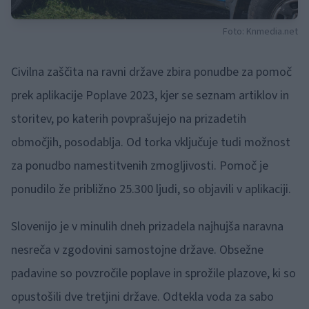
Foto: Knmedia.net
Civilna zaščita na ravni države zbira ponudbe za pomoč
prek aplikacije Poplave 2023, kjer se seznam artiklov in
storitev, po katerih povprašujejo na prizadetih
območjih, posodablja. Od torka vključuje tudi možnost
za ponudbo namestitvenih zmogljivosti. Pomoč je
ponudilo že približno 25.300 ljudi, so objavili v aplikaciji.
Slovenijo je v minulih dneh prizadela najhujša naravna
nesreča v zgodovini samostojne države. Obsežne
padavine so povzročile poplave in sprožile plazove, ki so
opustošili dve tretjini države. Odtekla voda za sabo