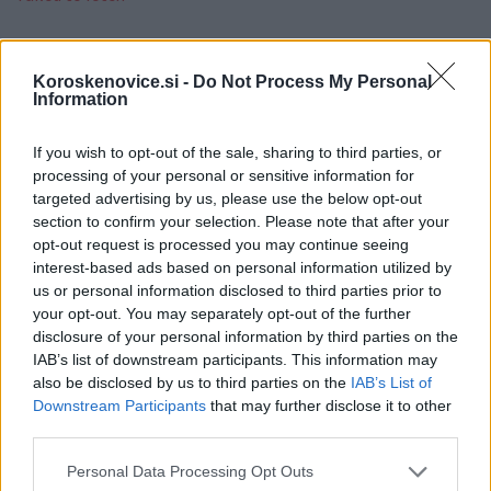
Koroskenovice.si -
Do Not Process My Personal
Občine:
Slovenj Gradec
Dravograd
Information
Ravne na Koroškem
Mislinja
Prevalje
Mežica
If you wish to opt-out of the sale, sharing to third parties, or
Črna na Koroškem
Muta
Podvelka
processing of your personal or sensitive information for
targeted advertising by us, please use the below opt-out
Kategorije:
Novice
Novice
Novice
Novice
section to confirm your selection. Please note that after your
opt-out request is processed you may continue seeing
Novice
interest-based ads based on personal information utilized by
us or personal information disclosed to third parties prior to
your opt-out. You may separately opt-out of the further
CIVILNA
POMOČ
UJME
Ključne besede:
disclosure of your personal information by third parties on the
IAB’s list of downstream participants. This information may
ZAŠČITA
also be disclosed by us to third parties on the
IAB’s List of
Downstream Participants
that may further disclose it to other
third parties.
Please note that this website/app uses one or more Google
Več iz kraja Slovenj Gradec
Personal Data Processing Opt Outs
services and may gather and store information including but