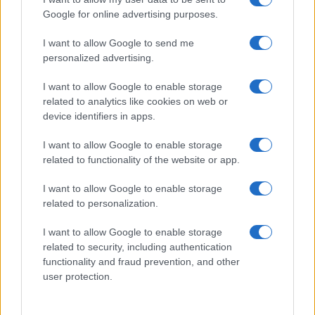
Google for online advertising purposes.
I want to allow Google to send me
personalized advertising.
Nevarna najdba v Dravogradu:
(VIDEO in FOTO) Novo padel
Odstranili 88-milimetrsko
igrišče v Vuzenici: Naj se
I want to allow Google to enable storage
granato
odštevanje do prvega servisa
related to analytics like cookies on web or
začne
device identifiers in apps.
I want to allow Google to enable storage
related to functionality of the website or app.
Pred nami še dva zelo vroča
Brezplačna osvežitev: Skočite v
I want to allow Google to enable storage
dneva, v petek osvežitev
bazen v Slovenj Gradcu in na
related to personalization.
Ravnah
I want to allow Google to enable storage
Obvestila
related to security, including authentication
functionality and fraud prevention, and other
Izklop elektrike: 417. Nadzorništvo Vuzenica - Območje Sv.
⚡
user protection.
Anton na Pohorju in Zg. Sv. Vid
pred 3 urami