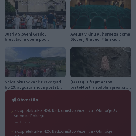
Jutri v Slovenj Gradcu
Avgust v Kinu Kulturnega doma
brezplačna opera pod
Slovenj Gradec: Filmske
zvezdami: na Trgu svobode bo
premiere, napete zgodbe in
zazvenel Ljubezenski napoj
počitniški kino
Špica okusov vabi: Dravograd
(FOTO) Iz fragmentov
bo 29. avgusta znova postal
preteklosti v sodobni prostor:
prestolnica ulične kulinarike
Peter Rauch v Galeriji raum AU
Obvestila
Izklop elektrike: 426. Nadzorništvo Vuzenica - Območje Sv.
⚡
Anton na Pohorju
pred 4 urami
Izklop elektrike: 425. Nadzorništvo Vuzenica - Območje
⚡