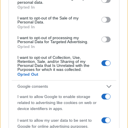
personal data.
grant or deny consent to Google and its third-party tags to
Opted In
use your data for below specified purposes in below Google
consent section.
I want to opt-out of the Sale of my
Razstava bo v pritličnih prostorih Muzeja Slovenj
Personal Data.
Opted In
Gradec, na Glavnem trgu 24, brezplačno na ogled
I want to opt-out of processing my
do 31. maja 2026.
Vabljeni
.
Personal Data for Targeted Advertising.
Opted In
I want to opt-out of Collection, Use,
Retention, Sale, and/or Sharing of my
Personal Data that Is Unrelated with the
Purposes for which it was collected.
Opted Out
Opozorilo:
Po 297. členu Kazenskega zakonika je
posameznik kazensko odgovoren za javno spodbujanje
Google consents
sovraštva, nasilja ali nestrpnosti. Komentarji z žaljivimi,
I want to allow Google to enable storage
rasističnimi, diskriminatornimi ali nezakonitimi vsebinami bodo
related to advertising like cookies on web or
odstranjeni.
Pravila komentiranja →
device identifiers in apps.
I want to allow my user data to be sent to
Failed to fetch
Google for online advertising purposes.