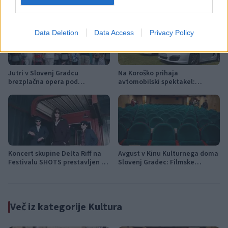
Data Deletion
Data Access
Privacy Policy
Jutri v Slovenj Gradcu
Na Koroško prihaja
brezplačna opera pod
avtomobilski spektakel:
zvezdami: na Trgu svobode bo
Rohnenje motorjev, dvoboji na
zazvenel Ljubezenski napoj
progah in atraktivni Car Meet
Koncert skupine Delta Riff na
Avgust v Kinu Kulturnega doma
Festivalu SHOTS prestavljen na
Slovenj Gradec: Filmske
jutri
premiere, napete zgodbe in
počitniški kino
Več iz kategorije Kultura