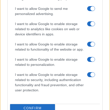
I want to allow Google to send me
Oglasno sporočilo
| Naročnik:
KPM
personalized advertising.
I want to allow Google to enable storage
related to analytics like cookies on web or
device identifiers in apps.
Občine:
Slovenj Gradec
I want to allow Google to enable storage
related to functionality of the website or app.
Kategorije:
Kultura
Kultura
I want to allow Google to enable storage
hans has
Koroški pokrajinski muzej
Ključne besede:
related to personalization.
kpm
muzej slovenj gradec
Primož Trubar
I want to allow Google to enable storage
related to security, including authentication
razstava
reformacija
zgodovina
functionality and fraud prevention, and other
user protection.
Več iz kraja Slovenj Gradec
CONFIRM