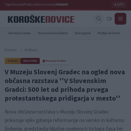
Oglaševanje
Prosta delovna mesta
OGLASI
☀️
12°C
Slovenj Gradec
Ravne na Koroškem
Dravograd
Radlje ob Dravi
Pr
Domov
/
Kultura
OGLAS
KULTURA
Slovenj Gradec
V Muzeju Slovenj Gradec na ogled nova
občasna razstava ''V Slovenskim
Gradci: 500 let od prihoda prvega
protestantskega pridigarja v mesto''
Nova občasna razstava v Muzeju Slovenj Gradec
prikazuje vpliv gibanja reformacije na versko in kulturno
življenje, predstavlja ključne osebnosti tistega časa ter