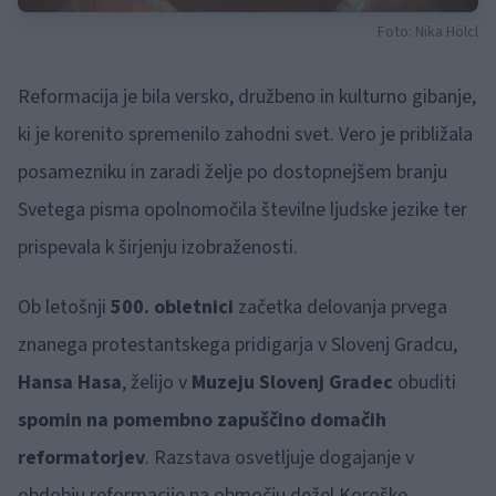
Foto: Nika Hölcl
Reformacija je bila versko, družbeno in kulturno gibanje,
ki je korenito spremenilo zahodni svet. Vero je približala
posamezniku in zaradi želje po dostopnejšem branju
Svetega pisma opolnomočila številne ljudske jezike ter
prispevala k širjenju izobraženosti.
Ob letošnji
500. obletnici
začetka delovanja prvega
znanega protestantskega pridigarja v Slovenj Gradcu,
Hansa Hasa
, želijo v
Muzeju Slovenj Gradec
obuditi
spomin na pomembno zapuščino domačih
reformatorjev
. Razstava osvetljuje dogajanje v
obdobju reformacije na območju dežel Koroške,