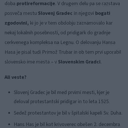
doba
protireformacije
. V drugem delu pa se razstava
posveča mestu
Slovenj Gradec
in njegovi
bogati
zgodovini,
ki jo je v tem obdobju zaznamovalo kar
nekaj lokalnih posebnosti, od pridigark do gradnje
cerkvenega kompleksa na Legnu. O delovanju Hansa
Hasa je pisal tudi Primož Trubar in ob tem prvi uporabil
slovensko ime mesta – v
Slovenskim Gradci
.
Ali veste?
Slovenj Gradec je bil med prvimi mesti, kjer je
deloval protestantski pridigar in to leta 1525.
Sedež protestantov je bil v špitalski kapeli Sv. Duha.
Hans Has je bil kot krivoverec obešen 2. decembra