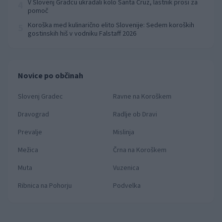
V Slovenj Gradcu ukradali kolo Santa Cruz, lastnik prosi za
4
pomoč
Koroška med kulinarično elito Slovenije: Sedem koroških
5
gostinskih hiš v vodniku Falstaff 2026
Novice po občinah
Slovenj Gradec
Ravne na Koroškem
Dravograd
Radlje ob Dravi
Prevalje
Mislinja
Mežica
Črna na Koroškem
Muta
Vuzenica
Ribnica na Pohorju
Podvelka