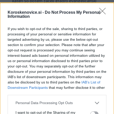
kateri so potem začeli graditi evangeličanski
kompleks in ga dokončali do leta 1598. Na tem
Koroskenovice.si -
Do Not Process My Personal
pokopališču so pokopavali tudi protestante z
Information
območja Šoštanja. O pokopališču izvemo iz
If you wish to opt-out of the sale, sharing to third parties, or
poročila vizitacijske komisije samo to, da ga je ta
processing of your personal or sensitive information for
targeted advertising by us, please use the below opt-out
že leta 1600 porušila.
section to confirm your selection. Please note that after your
opt-out request is processed you may continue seeing
interest-based ads based on personal information utilized by
us or personal information disclosed to third parties prior to
your opt-out. You may separately opt-out of the further
disclosure of your personal information by third parties on the
IAB’s list of downstream participants. This information may
also be disclosed by us to third parties on the
IAB’s List of
Downstream Participants
that may further disclose it to other
third parties.
Please note that this website/app uses one or more Google
Personal Data Processing Opt Outs
services and may gather and store information including but
not limited to your visit or usage behaviour. You may click to
I want to opt-out of the Sharing of my