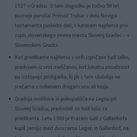
1527 v Gradcu. O tem dogodku je točno 50 let
pozneje poročal Primož Trubar v delu Noviga
testamenta pusledni deil, v katerem najdemo prvi
zapis slovenskega imena mesta Slovenj Gradec – v
Slovenskimi Gradci.
Kot predikante najdemo v virih izpričane tudi laike,
predvsem iz vrst meščanov, kot lokalna posebnost
pa izstopajo pridigarke, ki jih v tem obdobju ne
srečamo v nobenem drugem viru ali kraju.
Gradnja molilnice in pokopališča na Legnu pri
Slovenj Gradcu; predvideli so tudi hišo za
predikanta. Leta 1595 je Erazem Gall z Gallenhofa
kupil zemljo med dvorcema Legen in Gallenhof, na