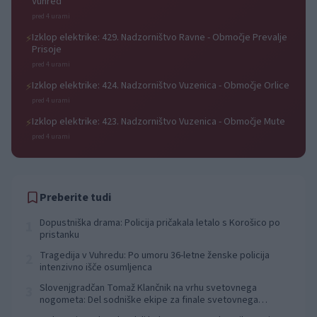
Vuhred
pred 4 urami
Izklop elektrike: 429. Nadzorništvo Ravne - Območje Prevalje
⚡
Prisoje
pred 4 urami
Izklop elektrike: 424. Nadzorništvo Vuzenica - Območje Orlice
⚡
pred 4 urami
Izklop elektrike: 423. Nadzorništvo Vuzenica - Območje Mute
⚡
pred 4 urami
Preberite tudi
Dopustniška drama: Policija pričakala letalo s Korošico po
1
pristanku
Tragedija v Vuhredu: Po umoru 36-letne ženske policija
2
intenzivno išče osumljenca
Slovenjgradčan Tomaž Klančnik na vrhu svetovnega
3
nogometa: Del sodniške ekipe za finale svetovnega
prvenstva