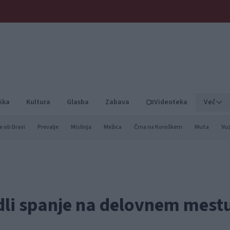
ika
Kultura
Glasba
Zabava
Videoteka
Več
e ob Dravi
Prevalje
Mislinja
Mežica
Črna na Koroškem
Muta
Vu
dli spanje na delovnem mestu