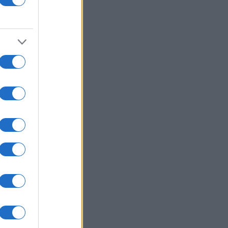
 za
, ki
sti.