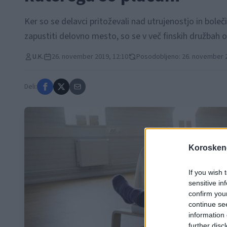
Ker so se delavci pritoževali nad utrujenostjo in boleči
zapustiti delovno mesto, so se v več finskih družbah o
U.K.
26. november 2019, 12:10
Posodobljeno: 26. november 2
Deli:
Koroskeno
If you wish 
sensitive in
confirm you
continue se
information 
further disc