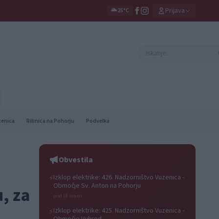
Prijava
🌥️
25°C
zenica
Ribnica na Pohorju
Podvelka
Obvestila
Izklop elektrike: 426. Nadzorništvo Vuzenica -
⚡
Območje Sv. Anton na Pohorju
, za
pred 19 urami
Izklop elektrike: 425. Nadzorništvo Vuzenica -
⚡