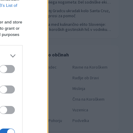
svetovnega nogometa: Del sodniške ekipe
B’s List of
za finale svetovnega prvenstva
V Slovenj Gradcu ukradali kolo Santa Cruz,
4
lastnik prosi za pomoč
er and store
Koroška med kulinarično elito Slovenije:
5
to grant or
Sedem koroških gostinskih hiš v vodniku
Falstaff 2026
ed purposes
Novice po občinah
Slovenj Gradec
Ravne na Koroškem
Dravograd
Radlje ob Dravi
to: Facebook
Prevalje
Mislinja
ne
Mežica
Črna na Koroškem
Muta
Vuzenica
Ribnica na Pohorju
Podvelka