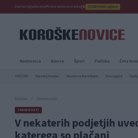
Domov
Oglaševanje
Prosta delovna mesta
Odstrani oglase
Naslovnica
Novice
Šport
Politika
Črna kron
OBČINE:
Slovenj Gradec
Ravne na Koroškem
Dravograd
Radlj
Domov
/
Zanimivosti
ZANIMIVOSTI
V nekaterih podjetjih uve
katerega so plačani