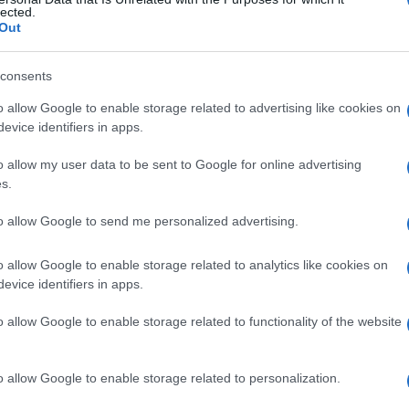
estu prakticirali, in sicer od 30 do 60 minut dnevno, odvisno
lected.
Out
consents
ko daleč, da zaposljujejo posebej usposobljene
strokovnjake
o allow Google to enable storage related to advertising like cookies on
očitkov
in zagotavljenje pomoči pri
sprostitvi delavcev s
evice identifiers in apps.
o allow my user data to be sent to Google for online advertising
s.
to allow Google to send me personalized advertising.
o allow Google to enable storage related to analytics like cookies on
evice identifiers in apps.
k kazensko odgovoren za javno spodbujanje sovraštva, nasilja ali nestrpno
o allow Google to enable storage related to functionality of the website
nitimi vsebinami bodo odstranjeni.
Pravila komentiranja →
o allow Google to enable storage related to personalization.