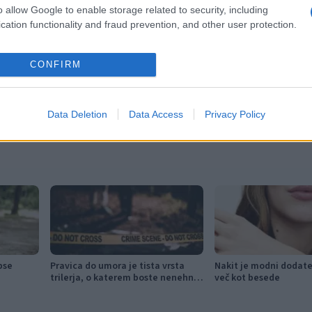
o allow Google to enable storage related to security, including
cation functionality and fraud prevention, and other user protection.
CONFIRM
o
spanje
Data Deletion
Data Access
Privacy Policy
pse
Pravica do umora je tista vrsta
Nakit je modni dodate
trilerja, o katerem boste nenehno
več kot besede
razmišljali