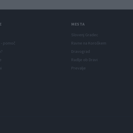
E
MESTA
Slovenj Gradec
 - pomoč
Ravne na Koroškem
p?
Dravograd
e
Radlje ob Dravi
ni
Prevalje