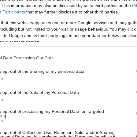
. This information may also be disclosed by us to third parties on the
IA
Participants
that may further disclose it to other third parties.
 that this website/app uses one or more Google services and may gath
including but not limited to your visit or usage behaviour. You may click 
 to Google and its third-party tags to use your data for below specifi
ogle consent section.
l Data Processing Opt Outs
o opt-out of the Sharing of my personal data.
In
Fo
o opt-out of the Sale of my Personal Data.
In
jih uvedba neobičajne dejavnosti na delovnem mestu koristi 
to opt-out of processing my Personal Data for Targeted
nančni perspektivi podjetja
.
ing.
In
o opt-out of Collection, Use, Retention, Sale, and/or Sharing
ersonal Data that Is Unrelated with the Purposes for which it