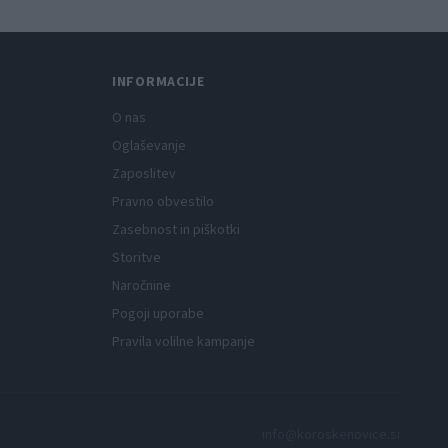
INFORMACIJE
O nas
Oglaševanje
Zaposlitev
Pravno obvestilo
Zasebnost in piškotki
Storitve
Naročnine
Pogoji uporabe
Pravila volilne kampanje
info@koroskenovice.si