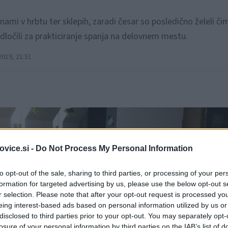
nami v hrbtu ter sklepih, zaradi česar so posledično želeli či
dločili za prakticiranje spanja na delovnem mestu.
019, 21:51
vice.si -
Do Not Process My Personal Information
to opt-out of the sale, sharing to third parties, or processing of your per
formation for targeted advertising by us, please use the below opt-out s
r selection. Please note that after your opt-out request is processed y
eing interest-based ads based on personal information utilized by us or
disclosed to third parties prior to your opt-out. You may separately opt-
losure of your personal information by third parties on the IAB’s list of