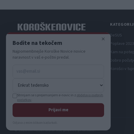
KATEGORIJ
DeSUS
×
Spletni medij koroških dogodkov.
Bodite na tekočem
Poplave 2023
Najpomembnejše Koroške Novice novice
Kam na pote
naravnost v vaš e-poštni predal.
Dobro počutj
Korošci v tuji
Strinjam se s prejemanjem e-novic in z
obdelavo osebnih
podatkov
.
Prijavi me
Odjava z enim klikom kadarkoli.
© 2026 KN MEDIA d.o.o. Vse pravice pridržane.