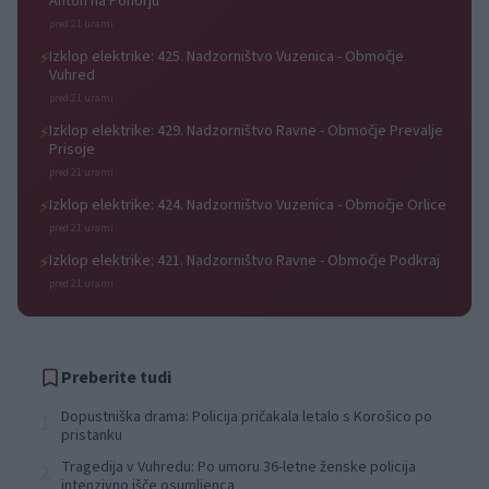
Anton na Pohorju
pred 21 urami
Izklop elektrike: 425. Nadzorništvo Vuzenica - Območje
⚡
Vuhred
pred 21 urami
Izklop elektrike: 429. Nadzorništvo Ravne - Območje Prevalje
⚡
Prisoje
pred 21 urami
Izklop elektrike: 424. Nadzorništvo Vuzenica - Območje Orlice
⚡
pred 21 urami
Izklop elektrike: 421. Nadzorništvo Ravne - Območje Podkraj
⚡
pred 21 urami
Preberite tudi
Dopustniška drama: Policija pričakala letalo s Korošico po
1
pristanku
Tragedija v Vuhredu: Po umoru 36-letne ženske policija
2
intenzivno išče osumljenca