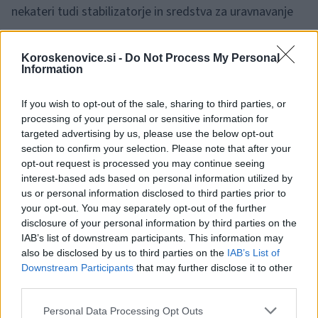
nekateri tudi stabilizatorje in sredstva za uravnavanje
kislosti. Na ta način želijo ohraniti lastnosti izdelka,
vendar se s tem oddaljujejo od primarnega namena
Koroskenovice.si -
Do Not Process My Personal
Information
preoblikovanja, to je izboljšanje sestave živil.
If you wish to opt-out of the sale, sharing to third parties, or
processing of your personal or sensitive information for
"Za ohranitev sladkega okusa, predvsem pijač,
targeted advertising by us, please use the below opt-out
največkrat dodajajo sladila, ki jih prepoznamo pod
section to confirm your selection. Please note that after your
opt-out request is processed you may continue seeing
imeni sukraloza, steviol glikozidi, acesulfam K,
interest-based ads based on personal information utilized by
aspartam in podobno. Sladila seveda niso pravi način
us or personal information disclosed to third parties prior to
your opt-out. You may separately opt-out of the further
za zmanjšanje vnosa sladkorja,"
opozarjajo na zvezi.
disclosure of your personal information by third parties on the
IAB’s list of downstream participants. This information may
also be disclosed by us to third parties on the
IAB’s List of
🎁
1 mesec brezplačno!
Beri brez oglasov
Preizkusi zdaj
Downstream Participants
that may further disclose it to other
third parties.
Please note that this website/app uses one or more Google
Personal Data Processing Opt Outs
Ob tem dodajajo, da lahko potrošniki tudi ob navedbah,