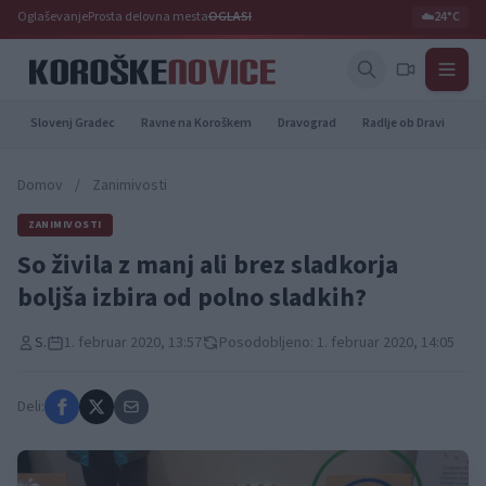
Oglaševanje
Prosta delovna mesta
OGLASI
☁️
24°C
Slovenj Gradec
Ravne na Koroškem
Dravograd
Radlje ob Dravi
Pr
Domov
/
Zanimivosti
ZANIMIVOSTI
So živila z manj ali brez sladkorja
boljša izbira od polno sladkih?
S.
1. februar 2020, 13:57
Posodobljeno: 1. februar 2020, 14:05
Deli: