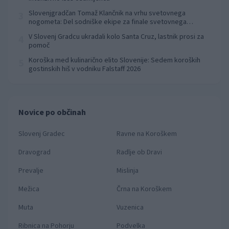
Slovenjgradčan Tomaž Klančnik na vrhu svetovnega
3
nogometa: Del sodniške ekipe za finale svetovnega
prvenstva
V Slovenj Gradcu ukradali kolo Santa Cruz, lastnik prosi za
4
pomoč
Koroška med kulinarično elito Slovenije: Sedem koroških
5
gostinskih hiš v vodniku Falstaff 2026
Novice po občinah
Slovenj Gradec
Ravne na Koroškem
Dravograd
Radlje ob Dravi
Prevalje
Mislinja
Mežica
Črna na Koroškem
Muta
Vuzenica
Ribnica na Pohorju
Podvelka