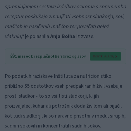
spreminjanjem sestave izdelkov oziroma s spremembo
receptur poskušajo zmanjšati vsebnost sladkorja, soli,
maščob in nasičenih maščob ter povečati delež
vlaknin,"
je pojasnila
Anja Bolha
iz zveze.
🎁
1 mesec brezplačno!
Beri brez oglasov
Preizkusi zdaj
Po podatkih raziskave Inštituta za nutricionistiko
približno 55 odstotkov vseh predpakiranih živil vsebuje
prosti sladkor - to so vsi tisti sladkorji, ki jih
proizvajalec, kuhar ali potrošnik doda živilom ali pijači,
kot tudi sladkorji, ki so naravno prisotni v medu, sirupih,
sadnih sokovih in koncentratih sadnih sokov.