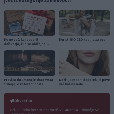
Več iz kategorije Zanimivosti
Ko ne veš, kaj podariti:
Koristi BIO CBD kapljic za pse
doživetja, ki niso običajna
izbira
Pravica do umora je tista vrsta
Nakit je modni dodatek, ki pove
trilerja, o katerem boste
več kot besede
nenehno razmišljali
Obvestila
Izklop elektrike: 426. Nadzorništvo Vuzenica - Območje Sv.
⚡