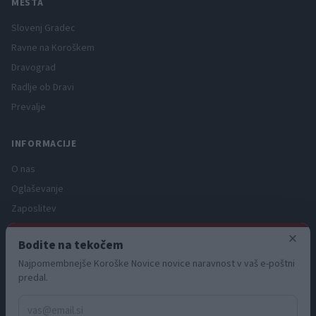
MESTA
Slovenj Gradec
Ravne na Koroškem
Dravograd
Radlje ob Dravi
Prevalje
INFORMACIJE
O nas
Oglaševanje
Zaposlitev
Pravno obvestilo
×
Bodite na tekočem
Zasebnost in piškotki
Najpomembnejše Koroške Novice novice naravnost v vaš e-poštni
Storitve
predal.
Naročnine
Pogoji uporabe