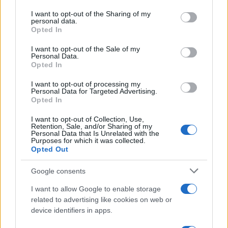
services and may gather and store information including but
da živilo vsebuje manj sladkorja, s pomočjo aplikacije
not limited to your visit or usage behaviour. You may click to
I want to opt-out of the Sharing of my
personal data.
grant or deny consent to Google and its third-party tags to
Opted In
VešKajJeš preverijo prehranski profil živila.
use your data for below specified purposes in below Google
consent section.
Marsikaterim živilom bo namreč kljub nižji vsebnost
I want to opt-out of the Sale of my
Personal Data.
Opted In
sladkorja za približno 30 odstotkov še vedno zasvetila
oranžna ali rdeča luč za sladkor.
I want to opt-out of processing my
Personal Data for Targeted Advertising.
Opted In
"Če že kupujemo piškote, so takšni z zmanjšano
I want to opt-out of Collection, Use,
Retention, Sale, and/or Sharing of my
vsebnostjo sladkorja vsekakor boljša izbira, a vseeno
Personal Data that Is Unrelated with the
Purposes for which it was collected.
niso primerni za vsakodnevno uživanje,"
so poudarili.
Opted Out
Google consents
Nekateri proizvajalci se raje odločijo za "tiho"
I want to allow Google to enable storage
preoblikovanje, kar pomeni, da vsebnost določenega
related to advertising like cookies on web or
hranila zmanjšajo, ne da bi to z oznako sporočili
device identifiers in apps.