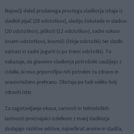
Največji delež prodanega prostega sladkorja izhaja iz
sladkih pijač (28 odstotkov), sledijo čokolade in sladice
(20 odstotkov), piškoti (12 odstotkov), sadni sokovi
(osem odstotkov), kosmiči (štirje odstotki) ter sladki
namazi in sadni jogurti (s po tremi odstotki). To
nakazuje, da glavnino sladkorja potrošniki zaužijejo z
izdelki, ki niso priporočljivi niti potrebni za zdravo in
uravnoteženo prehrano. Obstaja pa tudi veliko bolj
zdravih izbir.
Za zagotavljanje okusa, varnosti in tehnoloških
lastnosti proizvajalci izdelkom z manj sladkorja
dodajajo različne aditive, največkrat arome in sladila,