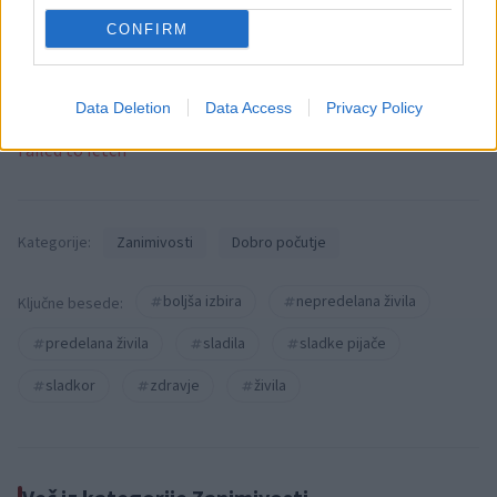
posameznik kazensko odgovoren za javno spodbujanje
sovraštva, nasilja ali nestrpnosti. Komentarji z žaljivimi,
CONFIRM
rasističnimi, diskriminatornimi ali nezakonitimi vsebinami bodo
odstranjeni.
Pravila komentiranja →
Data Deletion
Data Access
Privacy Policy
Failed to fetch
Kategorije:
Zanimivosti
Dobro počutje
boljša izbira
nepredelana živila
Ključne besede:
predelana živila
sladila
sladke pijače
sladkor
zdravje
živila