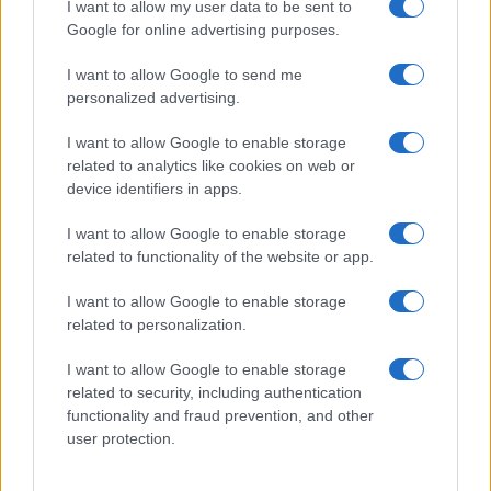
potrošnikom.
"Najučinkoviteje je, če vsebnost
I want to allow my user data to be sent to
Google for online advertising purposes.
sladkorja zmanjšujejo postopoma in s tem potrošnike
počasi navajajo na manj sladek okus,"
so pojasnili na
I want to allow Google to send me
personalized advertising.
zvezi.
I want to allow Google to enable storage
related to analytics like cookies on web or
Oznake, kot je "-30 odstotkov sladkorja", lahko namreč
device identifiers in apps.
negativno vplivajo na odločitev za nakup izdelka. Glede
I want to allow Google to enable storage
na rezultate raziskave zveze namreč večina potrošnikov
related to functionality of the website or app.
prisega na preverjene izdelke in le redko posegajo po
I want to allow Google to enable storage
inovacijah in izdelkih s spremenjeno sestavo.
related to personalization.
I want to allow Google to enable storage
related to security, including authentication
functionality and fraud prevention, and other
user protection.
Opozorilo:
Po 297. členu Kazenskega zakonika je