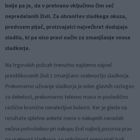
bolje pa je, da v prehrano vključimo čim več
nepredelanih živil. Za ohranitev sladkega okusa,
predvsem pijač, proizvajalci največkrat dodajajo
sladila, ki pa niso pravi način za zmanjšanje vnosa
sladkorja.
Na trgovskih policah trenutno najdemo največ
preoblikovanih živil z zmanjšano vsebnostjo sladkorja.
Prekomerno uživanje sladkorja je eden glavnih razlogov
za debelost, prekomerno telesno maso in posledično
različne kronične nenalezljive bolezni. Ker je glede na
rezultate spletne ankete zveze o nakupnih navadah
večina potrošnikov pri nakupu živil najbolj pozorna prav
na vsebnost sladkorja, so priložnost prepoznali tudi