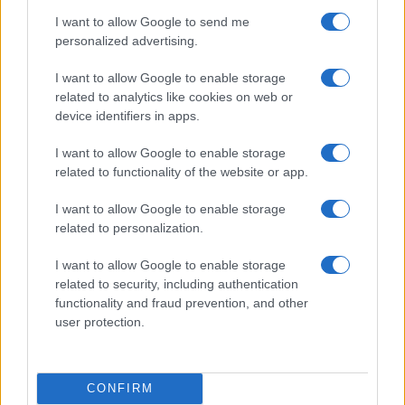
I want to allow Google to send me
personalized advertising.
Zlata generacija za zlato
Nogometni spektakel je pred
I want to allow Google to enable storage
generacijo: Slovenska
vrati, zagotovite si svojo
related to analytics like cookies on web or
mladinska košarka piše
vstopnico pravočasno
device identifiers in apps.
zgodovino
I want to allow Google to enable storage
related to functionality of the website or app.
I want to allow Google to enable storage
3. krog Prve lige Telemach:
Zoran Jovičić: Iz igralca v
related to personalization.
Nafta napolnila mrežo Mure,
trenerja – v Slovenj Gradec se
Olimpija v izdihljajih do prve
vrača z jasno vizijo
zmage
I want to allow Google to enable storage
related to security, including authentication
Obvestila
functionality and fraud prevention, and other
user protection.
Izklop elektrike: 424. Nadzorništvo Vuzenica - Območje Orlice
⚡
pred 4 urami
Izklop elektrike: 421. Nadzorništvo Ravne - Območje Podkraj
⚡
CONFIRM
pred 4 urami