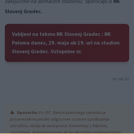
zaključimo na domačem stadionu
," sporočajo iz
NK
Slovenj Gradec.
Vabljeni na tekmo NK Slovenj Gradec : NK
Paloma danes, 29. maja ob 19. uri na stadion
Slovenj Gradec. Vstopnine ni.
Vir: NK SG
Opozorilo:
Po 297. členu Kazenskega zakonika je
posameznik kazensko odgovoren za javno spodbujanje
sovraštva, nasilja ali nestrpnosti. Komentarji z žaljivimi,
rasističnimi, diskriminatornimi ali nezakonitimi vsebinami bodo