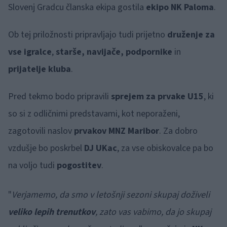
Slovenj Gradcu članska ekipa gostila
ekipo NK Paloma
.
Ob tej priložnosti pripravljajo tudi prijetno
druženje za
vse igralce
,
starše, navijače, podpornike
in
prijatelje kluba
.
Pred tekmo bodo pripravili
sprejem za prvake U15
, ki
so si z odličnimi predstavami, kot neporaženi,
zagotovili naslov
prvakov MNZ Maribor
. Za dobro
vzdušje bo poskrbel
DJ UKac
, za vse obiskovalce pa bo
na voljo tudi
pogostitev
.
"
Verjamemo, da smo v letošnji sezoni skupaj doživeli
veliko lepih trenutkov
, zato vas vabimo, da jo skupaj