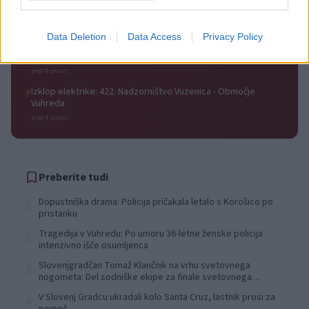
Izklop elektrike: 423. Nadzorništvo Vuzenica - Območje Mute
⚡
pred 4 urami
Data Deletion
Data Access
Privacy Policy
Izklop elektrike: 420. Nadzorništvo Vuzenica - Območje
⚡
Spodnja Vižinga, Vas, Št. Janž nad Radljami, Suhi Vrh, Dobrava
pred 4 urami
Izklop elektrike: 422. Nadzorništvo Vuzenica - Območje
⚡
Vuhreda
pred 4 urami
Preberite tudi
Dopustniška drama: Policija pričakala letalo s Korošico po
1
pristanku
Tragedija v Vuhredu: Po umoru 36-letne ženske policija
2
intenzivno išče osumljenca
Slovenjgradčan Tomaž Klančnik na vrhu svetovnega
3
nogometa: Del sodniške ekipe za finale svetovnega
prvenstva
V Slovenj Gradcu ukradali kolo Santa Cruz, lastnik prosi za
4
pomoč