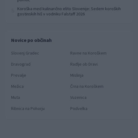
Koroška med kulinarično elito Slovenije: Sedem koroških
5
gostinskih hiš v vodniku Falstaff 2026
Novice po občinah
Slovenj Gradec
Ravne na Koroškem
Dravograd
Radlje ob Dravi
Prevalje
Mislinja
Mežica
Črna na Koroškem
Muta
Vuzenica
Ribnica na Pohorju
Podvelka