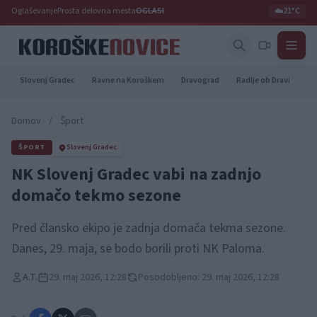
Oglaševanje
Prosta delovna mesta
OGLASI
☁️
21°C
Slovenj Gradec
Ravne na Koroškem
Dravograd
Radlje ob Dravi
Pr
Domov
/
Šport
ŠPORT
Slovenj Gradec
NK Slovenj Gradec vabi na zadnjo
domačo tekmo sezone
Pred člansko ekipo je zadnja domača tekma sezone.
Danes, 29. maja, se bodo borili proti NK Paloma.
A.T.
29. maj 2026, 12:28
Posodobljeno: 29. maj 2026, 12:28