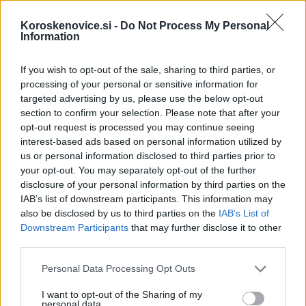
odstranjeni.
Pravila komentiranja →
Koroskenovice.si -
Do Not Process My Personal
Information
Failed to fetch
If you wish to opt-out of the sale, sharing to third parties, or
processing of your personal or sensitive information for
targeted advertising by us, please use the below opt-out
Občine:
Slovenj Gradec
section to confirm your selection. Please note that after your
opt-out request is processed you may continue seeing
interest-based ads based on personal information utilized by
Kategorije:
Šport
Šport
us or personal information disclosed to third parties prior to
your opt-out. You may separately opt-out of the further
Slovenj Gradec
nk slovenj gradec
Ključne besede:
disclosure of your personal information by third parties on the
IAB’s list of downstream participants. This information may
nogomet
tekma
also be disclosed by us to third parties on the
IAB’s List of
Downstream Participants
that may further disclose it to other
third parties.
Please note that this website/app uses one or more Google
Personal Data Processing Opt Outs
Več iz kraja Slovenj Gradec
services and may gather and store information including but
not limited to your visit or usage behaviour. You may click to
I want to opt-out of the Sharing of my
personal data.