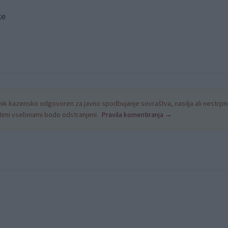
ke
k kazensko odgovoren za javno spodbujanje sovraštva, nasilja ali nestrpno
nitimi vsebinami bodo odstranjeni.
Pravila komentiranja →