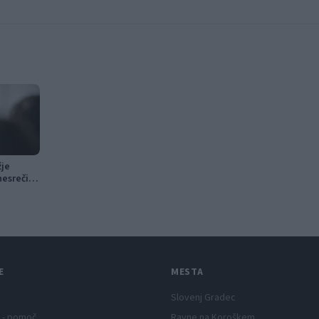
žje
esreči v
E
MESTA
Slovenj Gradec
 - pomoč
Ravne na Koroškem