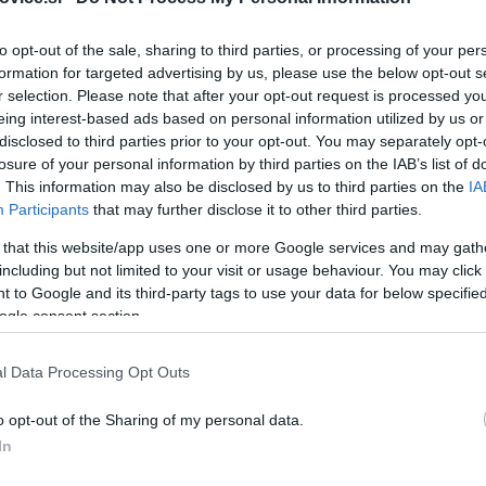
a seznam držav, iz katerih osebe vstopajo v Republiko Sloveni
to opt-out of the sale, sharing to third parties, or processing of your per
ejanju in izvajanju ukrepov, povezanih s preprečevanjem širje
formation for targeted advertising by us, please use the below opt-out s
r selection. Please note that after your opt-out request is processed y
n na kontrolnih točkah na notranjih mejah Republike Slovenij
eing interest-based ads based on personal information utilized by us or
disclosed to third parties prior to your opt-out. You may separately opt-
losure of your personal information by third parties on the IAB’s list of
. This information may also be disclosed by us to third parties on the
IA
no objavljal na svojih spletnih straneh.
Participants
that may further disclose it to other third parties.
 that this website/app uses one or more Google services and may gath
including but not limited to your visit or usage behaviour. You may click 
 to Google and its third-party tags to use your data for below specifi
ogle consent section.
l Data Processing Opt Outs
o opt-out of the Sharing of my personal data.
In