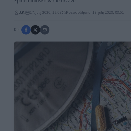
Epidemiološko varne države
U.K.
17. julij 2020, 12:07
Posodobljeno: 18. julij 2020, 03:51
Deli: