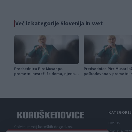
Več iz kategorije Slovenija in svet
Predsednica Pirc Musar po
Predsednica Pirc Musar la
prometni nesreči že doma, njena
poškodovana v prometni n
sopotnica ostaja v bolnišnici
predoru Kastelec
KATEGORIJ
DeSUS
Spletni medij koroških dogodkov.
Poplave 2023