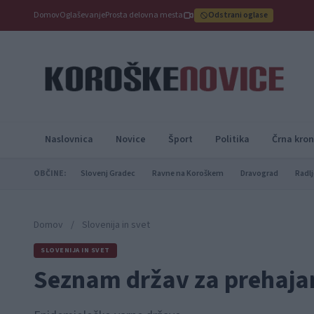
Domov
Oglaševanje
Prosta delovna mesta
Odstrani oglase
Naslovnica
Novice
Šport
Politika
Črna kron
OBČINE:
Slovenj Gradec
Ravne na Koroškem
Dravograd
Radlj
Domov
/
Slovenija in svet
SLOVENIJA IN SVET
Seznam držav za prehajan