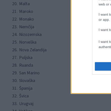
20.
Malta
web or d
21.
Maroko
I want t
22.
Monako
or app.
23.
Nemčija
I want t
24.
Nizozemska
25.
Norveška
I want t
authenti
26.
Nova Zelandija
27.
Poljska
28.
Ruanda
29.
San Marino
30.
Slovaška
31.
Španija
32.
Švica
33.
Urugvaj