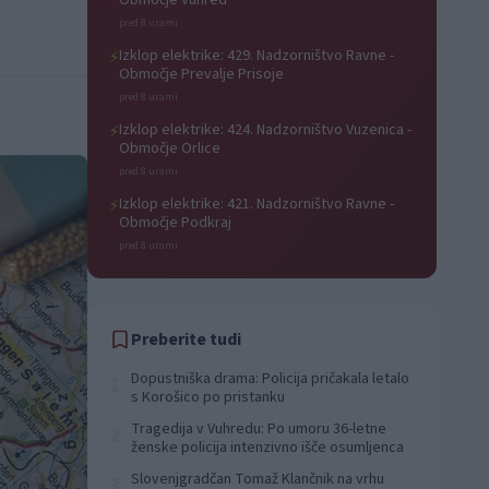
Območje Vuhred
pred 8 urami
Izklop elektrike: 429. Nadzorništvo Ravne -
⚡
Območje Prevalje Prisoje
pred 8 urami
Izklop elektrike: 424. Nadzorništvo Vuzenica -
⚡
Območje Orlice
pred 8 urami
Izklop elektrike: 421. Nadzorništvo Ravne -
⚡
Območje Podkraj
pred 8 urami
Preberite tudi
Dopustniška drama: Policija pričakala letalo
1
s Korošico po pristanku
Tragedija v Vuhredu: Po umoru 36-letne
2
ženske policija intenzivno išče osumljenca
Slovenjgradčan Tomaž Klančnik na vrhu
3