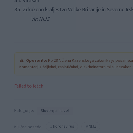
34.
Vatikan
35.
Združeno kraljestvo Velike Britanije in Severne Irs
Vir: NIJZ
Opozorilo:
Po 297. členu Kazenskega zakonika je posamezni
Komentarji z žaljivimi, rasističnimi, diskriminatornimi ali nezako
Failed to fetch
Kategorije:
Slovenija in svet
koronavirus
NIJZ
Ključne besede: