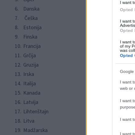
I want t
6.
Danska
Opted 
7.
Češka
I want 
Advertis
8.
Estonija
Opted 
9.
Finska
I want t
10.
Francija
of my P
was col
11.
Grčija
Opted 
12.
Gruzija
Google 
13.
Irska
I want t
14.
Italija
web or d
15.
Kanada
I want t
16.
Latvija
purpose
17.
Lihtenštajn
I want 
18.
Litva
19.
Madžarska
I want t