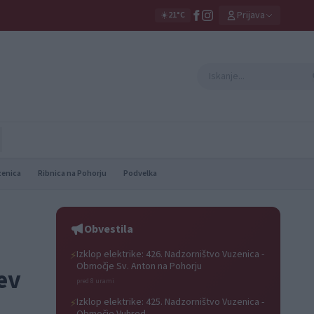
Prijava
☀️
21°C
zenica
Ribnica na Pohorju
Podvelka
Obvestila
Izklop elektrike: 426. Nadzorništvo Vuzenica -
⚡
Območje Sv. Anton na Pohorju
ev
pred 8 urami
Izklop elektrike: 425. Nadzorništvo Vuzenica -
⚡