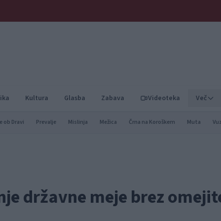
ika
Kultura
Glasba
Zabava
Videoteka
Več
e ob Dravi
Prevalje
Mislinja
Mežica
Črna na Koroškem
Muta
Vu
je državne meje brez omejit