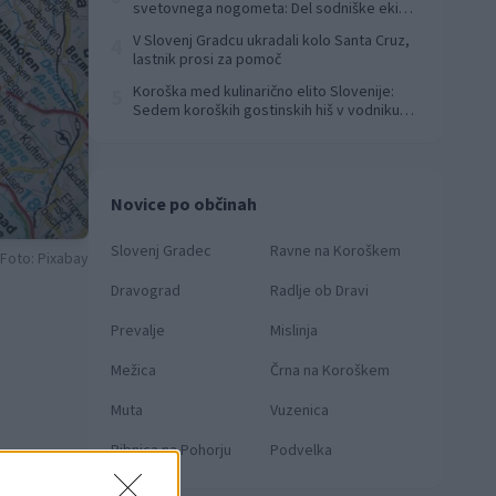
svetovnega nogometa: Del sodniške ekipe
za finale svetovnega prvenstva
V Slovenj Gradcu ukradali kolo Santa Cruz,
4
lastnik prosi za pomoč
Koroška med kulinarično elito Slovenije:
5
Sedem koroških gostinskih hiš v vodniku
Falstaff 2026
Novice po občinah
Slovenj Gradec
Ravne na Koroškem
Foto: Pixabay
Dravograd
Radlje ob Dravi
n
Prevalje
Mislinja
Mežica
Črna na Koroškem
Muta
Vuzenica
Ribnica na Pohorju
Podvelka