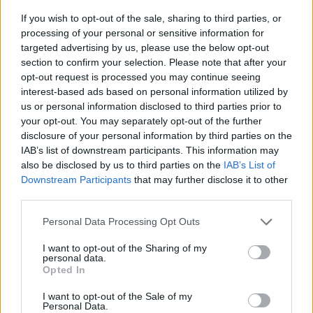
If you wish to opt-out of the sale, sharing to third parties, or
Med drugim se bodo 18. januarja odprle trgovine,
processing of your personal or sensitive information for
targeted advertising by us, please use the below opt-out
kulturne ustanove, restavracije in storitvene dejavnosti.
section to confirm your selection. Please note that after your
Otroci pa bodo lahko ponovno odšli v šole.
opt-out request is processed you may continue seeing
interest-based ads based on personal information utilized by
us or personal information disclosed to third parties prior to
Kurz je danes še poudaril, da je cilj ukrepov, da se
your opt-out. You may separately opt-out of the further
incidenco okužb spravijo pod 100, ta je danes prvič
disclosure of your personal information by third parties on the
IAB’s list of downstream participants. This information may
padla pod 200.
also be disclosed by us to third parties on the
IAB’s List of
Downstream Participants
that may further disclose it to other
third parties.
Please note that this website/app uses one or more Google
Personal Data Processing Opt Outs
services and may gather and store information including but
not limited to your visit or usage behaviour. You may click to
I want to opt-out of the Sharing of my
Opozorilo:
Po 297. členu Kazenskega zakonika je
personal data.
grant or deny consent to Google and its third-party tags to
Opted In
posameznik kazensko odgovoren za javno spodbujanje
use your data for below specified purposes in below Google
sovraštva, nasilja ali nestrpnosti. Komentarji z žaljivimi,
consent section.
I want to opt-out of the Sale of my
rasističnimi, diskriminatornimi ali nezakonitimi vsebinami bodo
Personal Data.