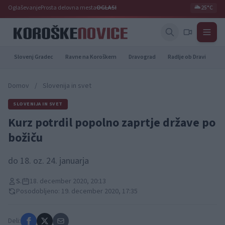
Oglaševanje
Prosta delovna mesta
OGLASI
🌥️
25°C
Slovenj Gradec
Ravne na Koroškem
Dravograd
Radlje ob Dravi
Pr
Domov
/
Slovenija in svet
SLOVENIJA IN SVET
Kurz potrdil popolno zaprtje države po
božiču
do 18. oz. 24. januarja
S.
18. december 2020, 20:13
Posodobljeno: 19. december 2020, 17:35
Deli: