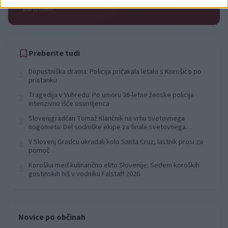
pred 12 urami
Preberite tudi
Dopustniška drama: Policija pričakala letalo s Korošico po
1
pristanku
Tragedija v Vuhredu: Po umoru 36-letne ženske policija
2
intenzivno išče osumljenca
Slovenjgradčan Tomaž Klančnik na vrhu svetovnega
3
nogometa: Del sodniške ekipe za finale svetovnega
prvenstva
V Slovenj Gradcu ukradali kolo Santa Cruz, lastnik prosi za
4
pomoč
Koroška med kulinarično elito Slovenije: Sedem koroških
5
gostinskih hiš v vodniku Falstaff 2026
Novice po občinah