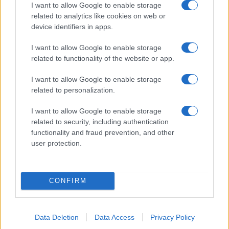
I want to allow Google to enable storage
related to analytics like cookies on web or
device identifiers in apps.
Predsednica Pirc Musar po
Predsednica Pirc Musar lažje
prometni nesreči že doma,
poškodovana v prometni
njena sopotnica ostaja v
nesreči v predoru Kastelec
I want to allow Google to enable storage
bolnišnici
related to functionality of the website or app.
Obvestila
I want to allow Google to enable storage
Izklop elektrike: 426. Nadzorništvo Vuzenica - Območje Sv.
⚡
related to personalization.
Anton na Pohorju
pred 12 urami
I want to allow Google to enable storage
related to security, including authentication
Izklop elektrike: 425. Nadzorništvo Vuzenica - Območje
⚡
Vuhred
functionality and fraud prevention, and other
user protection.
pred 12 urami
Izklop elektrike: 429. Nadzorništvo Ravne - Območje Prevalje
⚡
Prisoje
pred 12 urami
CONFIRM
Izklop elektrike: 424. Nadzorništvo Vuzenica - Območje Orlice
⚡
pred 12 urami
Data Deletion
Data Access
Privacy Policy
Izklop elektrike: 428. Nadzorništvo Slovenj Gradec - Območje
⚡
Legen