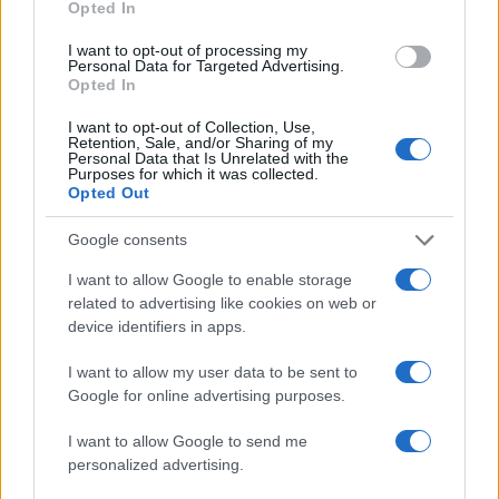
Opted In
odstranjeni.
Pravila komentiranja →
I want to opt-out of processing my
Personal Data for Targeted Advertising.
Failed to fetch
Opted In
I want to opt-out of Collection, Use,
Retention, Sale, and/or Sharing of my
Personal Data that Is Unrelated with the
Kategorije:
Slovenija in svet
Purposes for which it was collected.
Opted Out
covid-19
epidemija
Ključne besede:
Google consents
koronavirus
pandemija
zaprtje države
I want to allow Google to enable storage
related to advertising like cookies on web or
device identifiers in apps.
I want to allow my user data to be sent to
Več iz kategorije Slovenija in svet
Google for online advertising purposes.
I want to allow Google to send me
personalized advertising.