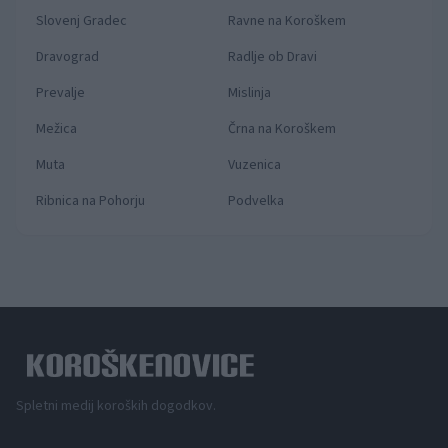
Slovenj Gradec
Ravne na Koroškem
Dravograd
Radlje ob Dravi
Prevalje
Mislinja
Mežica
Črna na Koroškem
Muta
Vuzenica
Ribnica na Pohorju
Podvelka
Spletni medij koroških dogodkov.