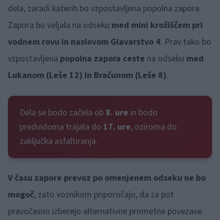
dela, zaradi katerih bo vzpostavljena popolna zapora.
Zapora bo veljala na odseku
med mini krožiščem pri
vodnem rovu in naslovom Glavarstvo 4
. Prav tako bo
vzpostavljena
popolna zapora ceste
na odseku
med
Lukanom (Leše 12) in Bračunom (Leše 8)
.
Dela se bodo začela ob
8. ure
in bodo
predvidoma trajala do
17. ure
, oziroma do
zaključka asfaltiranja.
V času zapore prevoz po omenjenem odseku ne bo
mogoč
, zato voznikom priporočajo, da za pot
pravočasno izberejo alternativne prometne povezave.