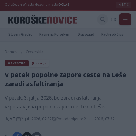
Oglaševanje
Prosta delovna mesta
OGLASI
☀️
15°C
Slovenj Gradec
Ravne na Koroškem
Dravograd
Radlje ob Dravi
Pr
Domov
/
Obvestila
OBVESTILA
Prevalje
V petek popolne zapore ceste na Leše
zaradi asfaltiranja
V petek, 3. julija 2026, bo zaradi asfaltiranja
vzpostavljena popolna zapora ceste na Leše.
A.T.
2. julij 2026, 07:32
Posodobljeno: 2. julij 2026, 07:32