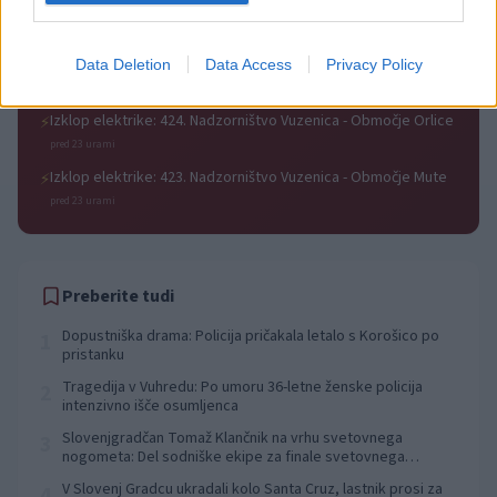
pred 23 urami
Izklop elektrike: 429. Nadzorništvo Ravne - Območje Prevalje
⚡
Prisoje
Data Deletion
Data Access
Privacy Policy
pred 23 urami
Izklop elektrike: 424. Nadzorništvo Vuzenica - Območje Orlice
⚡
pred 23 urami
Izklop elektrike: 423. Nadzorništvo Vuzenica - Območje Mute
⚡
pred 23 urami
Preberite tudi
Dopustniška drama: Policija pričakala letalo s Korošico po
1
pristanku
Tragedija v Vuhredu: Po umoru 36-letne ženske policija
2
intenzivno išče osumljenca
Slovenjgradčan Tomaž Klančnik na vrhu svetovnega
3
nogometa: Del sodniške ekipe za finale svetovnega
prvenstva
V Slovenj Gradcu ukradali kolo Santa Cruz, lastnik prosi za
4