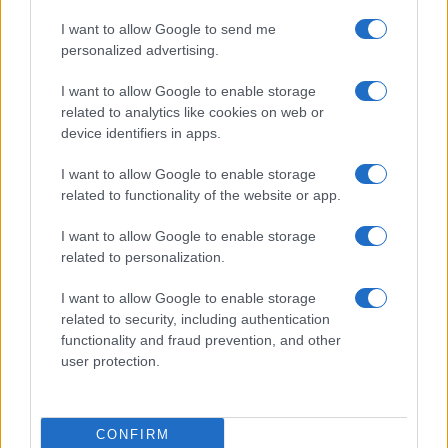
I want to allow Google to send me
personalized advertising.
Jutri spremenjen prometni
Do novembra zaradi sanacije
I want to allow Google to enable storage
režim zaradi izvedbe prireditve
delna zapora občinske ceste v
Kmečki dan v Črni
Dravogradu
related to analytics like cookies on web or
device identifiers in apps.
I want to allow Google to enable storage
related to functionality of the website or app.
Planinska zveza Slovenije:
Obratovanje bazenov
I want to allow Google to enable storage
Začasna zapora planinske poti
Aqualatio prilagojeno
related to personalization.
in prepoved parkiranja pri
vremenskim razmeram
kmetiji Bukovnik
I want to allow Google to enable storage
Obvestila
related to security, including authentication
functionality and fraud prevention, and other
Izklop elektrike: 426. Nadzorništvo Vuzenica - Območje Sv.
⚡
user protection.
Anton na Pohorju
pred 23 urami
Izklop elektrike: 425. Nadzorništvo Vuzenica - Območje
⚡
CONFIRM
Vuhred