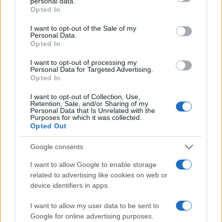
personal data.
grant or deny consent to Google and its third-party tags to
Opted In
use your data for below specified purposes in below Google
consent section.
I want to opt-out of the Sale of my
Personal Data.
Opted In
Freestyle navdušuje s poletno
Kovinska ograja po meri: kako
prilagojenimi cenami koles
izbrati material, polnilo in
I want to opt-out of processing my
Personal Data for Targeted Advertising.
izvedbo
Opted In
I want to opt-out of Collection, Use,
Retention, Sale, and/or Sharing of my
Personal Data that Is Unrelated with the
Purposes for which it was collected.
Opted Out
Z vlakom po Koroški: Manj
Na Prevaljah se je huje
gneče, več udobja
poškodoval voznik e-skiroja
Google consents
I want to allow Google to enable storage
related to advertising like cookies on web or
Več iz kategorije Obvestila
device identifiers in apps.
I want to allow my user data to be sent to
Google for online advertising purposes.