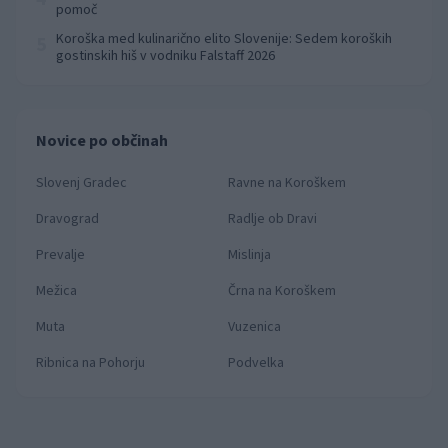
pomoč
Koroška med kulinarično elito Slovenije: Sedem koroških
5
gostinskih hiš v vodniku Falstaff 2026
Novice po občinah
Slovenj Gradec
Ravne na Koroškem
Dravograd
Radlje ob Dravi
Prevalje
Mislinja
Mežica
Črna na Koroškem
Muta
Vuzenica
Ribnica na Pohorju
Podvelka