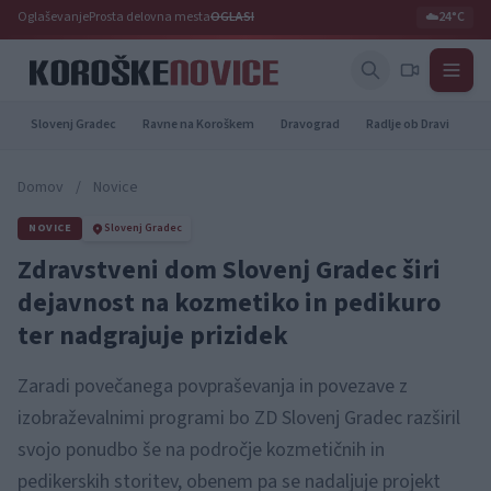
Oglaševanje
Prosta delovna mesta
OGLASI
☁️
24°C
Slovenj Gradec
Ravne na Koroškem
Dravograd
Radlje ob Dravi
Pr
Domov
/
Novice
NOVICE
Slovenj Gradec
Zdravstveni dom Slovenj Gradec širi
dejavnost na kozmetiko in pedikuro
ter nadgrajuje prizidek
Zaradi povečanega povpraševanja in povezave z
izobraževalnimi programi bo ZD Slovenj Gradec razširil
svojo ponudbo še na področje kozmetičnih in
pedikerskih storitev, obenem pa se nadaljuje projekt