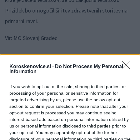
ki se je začela leta 2024, se bo zaključila leta 2026.
Prizidek bo omogočil širitev zdravstvenih storitev na
primarni ravni.
Vir: MO Slovenj Gradec
Koroskenovice.si -
Do Not Process My Personal
Information
Opozorilo:
Po 297. členu Kazenskega zakonika je
If you wish to opt-out of the sale, sharing to third parties, or
posameznik kazensko odgovoren za javno spodbujanje
processing of your personal or sensitive information for
sovraštva, nasilja ali nestrpnosti. Komentarji z žaljivimi,
targeted advertising by us, please use the below opt-out
rasističnimi, diskriminatornimi ali nezakonitimi vsebinami bodo
section to confirm your selection. Please note that after your
odstranjeni.
Pravila komentiranja →
opt-out request is processed you may continue seeing
interest-based ads based on personal information utilized by
us or personal information disclosed to third parties prior to
Failed to fetch
your opt-out. You may separately opt-out of the further
disclosure of your personal information by third parties on the