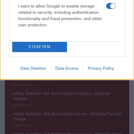
teden s kar 70 dogodki
I want to allow Google to enable storage
related to security, including authentication
functionality and fraud prevention, and other
user protection.
Koncert skupine Delta Riff na
Avgust v Kinu Kulturnega doma
Festivalu SHOTS prestavljen na
Slovenj Gradec: Filmske
CONFIRM
jutri
premiere, napete zgodbe in
počitniški kino
Obvestila
Data Deletion
Data Access
Privacy Policy
Izklop elektrike: 426. Nadzorništvo Vuzenica - Območje Sv.
⚡
Anton na Pohorju
pred 20 urami
Izklop elektrike: 425. Nadzorništvo Vuzenica - Območje
⚡
Vuhred
pred 20 urami
Izklop elektrike: 429. Nadzorništvo Ravne - Območje Prevalje
⚡
Prisoje
pred 20 urami