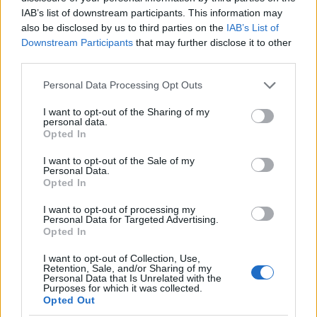
IAB’s list of downstream participants. This information may
also be disclosed by us to third parties on the
IAB’s List of
Občine:
Slovenj Gradec
Downstream Participants
that may further disclose it to other
third parties.
Kategorije:
Novice
Novice
Please note that this website/app uses one or more Google
Personal Data Processing Opt Outs
services and may gather and store information including but
mo slovenj gradec
svetnice
Ključne besede:
not limited to your visit or usage behaviour. You may click to
I want to opt-out of the Sharing of my
personal data.
grant or deny consent to Google and its third-party tags to
Opted In
svetniki
zd slovenj gradec
use your data for below specified purposes in below Google
consent section.
I want to opt-out of the Sale of my
Personal Data.
Opted In
Več iz kraja Slovenj Gradec
I want to opt-out of processing my
Personal Data for Targeted Advertising.
Opted In
I want to opt-out of Collection, Use,
Retention, Sale, and/or Sharing of my
Personal Data that Is Unrelated with the
Purposes for which it was collected.
Opted Out