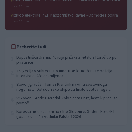
Izklop elektrike: 424. Nadzorništvo Vuzenica - Območje Orlice
⚡
pred 20 urami
Izklop elektrike: 421. Nadzorništvo Ravne - Območje Podkraj
⚡
pred 20 urami
Preberite tudi
Dopustniška drama: Policija pričakala letalo s Korošico po
1
pristanku
Tragedija v Vuhredu: Po umoru 36-letne ženske policija
2
intenzivno išče osumljenca
Slovenjgradčan Tomaž Klančnik na vrhu svetovnega
3
nogometa: Del sodniške ekipe za finale svetovnega
prvenstva
V Slovenj Gradcu ukradali kolo Santa Cruz, lastnik prosi za
4
pomoč
Koroška med kulinarično elito Slovenije: Sedem koroških
5
gostinskih hiš v vodniku Falstaff 2026