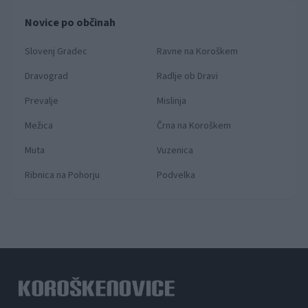
Novice po občinah
Slovenj Gradec
Ravne na Koroškem
Dravograd
Radlje ob Dravi
Prevalje
Mislinja
Mežica
Črna na Koroškem
Muta
Vuzenica
Ribnica na Pohorju
Podvelka