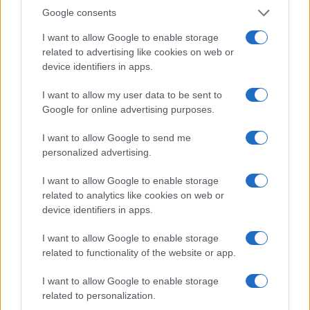
Koncert skupine Delta Riff na
Avgust v Kinu Kulturnega doma
Festivalu SHOTS prestavljen na
Slovenj Gradec: Filmske
Google consents
jutri
premiere, napete zgodbe in
počitniški kino
I want to allow Google to enable storage
related to advertising like cookies on web or
device identifiers in apps.
I want to allow my user data to be sent to
Freestyle navdušuje s poletno
Vlom v hišo pri Slovenj Gradcu,
Google for online advertising purposes.
prilagojenimi cenami koles
lastniki ostali brez orodja in
modema
I want to allow Google to send me
personalized advertising.
Več iz kategorije Novice
I want to allow Google to enable storage
related to analytics like cookies on web or
device identifiers in apps.
I want to allow Google to enable storage
related to functionality of the website or app.
I want to allow Google to enable storage
Plohe in nevihte bodo do
V Črni na Koroškem se začenja
related to personalization.
večera zajele večji del države
jubilejni 70. Koroški turistični