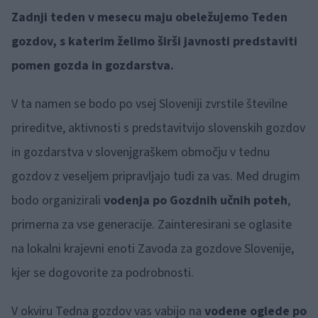
Zadnji teden v mesecu maju obeležujemo Teden
gozdov, s katerim želimo širši javnosti predstaviti
pomen gozda in gozdarstva.
V ta namen se bodo po vsej Sloveniji zvrstile številne
prireditve, aktivnosti s predstavitvijo slovenskih gozdov
in gozdarstva v slovenjgraškem območju v tednu
gozdov z veseljem pripravljajo tudi za vas. Med drugim
bodo organizirali
vodenja po Gozdnih učnih poteh
,
primerna za vse generacije. Zainteresirani se oglasite
na lokalni krajevni enoti Zavoda za gozdove Slovenije,
kjer se dogovorite za podrobnosti.
V okviru Tedna gozdov vas vabijo na
vodene oglede po