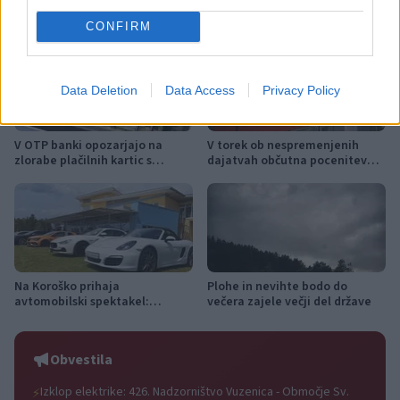
Več iz kategorije Novice
CONFIRM
Data Deletion
Data Access
Privacy Policy
V OTP banki opozarjajo na
V torek ob nespremenjenih
zlorabe plačilnih kartic s
dajatvah občutna pocenitev
skimmingom
goriv
Na Koroško prihaja
Plohe in nevihte bodo do
avtomobilski spektakel:
večera zajele večji del države
Rohnenje motorjev, dvoboji na
progah in atraktivni Car Meet
Obvestila
Izklop elektrike: 426. Nadzorništvo Vuzenica - Območje Sv.
⚡