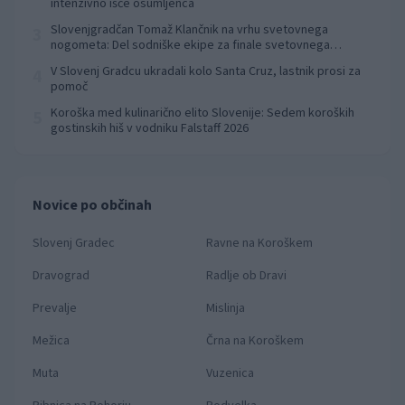
intenzivno išče osumljenca
Slovenjgradčan Tomaž Klančnik na vrhu svetovnega
3
nogometa: Del sodniške ekipe za finale svetovnega
prvenstva
V Slovenj Gradcu ukradali kolo Santa Cruz, lastnik prosi za
4
pomoč
Koroška med kulinarično elito Slovenije: Sedem koroških
5
gostinskih hiš v vodniku Falstaff 2026
Novice po občinah
Slovenj Gradec
Ravne na Koroškem
Dravograd
Radlje ob Dravi
Prevalje
Mislinja
Mežica
Črna na Koroškem
Muta
Vuzenica