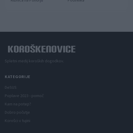
Ribnica na Pohorju
Podvelka
Spletni medij koroških dogodkov.
KATEGORIJE
DeSUS
Poplave 2023 - pomoč
Kam na potep?
Dobro počutje
Korošci v tujini