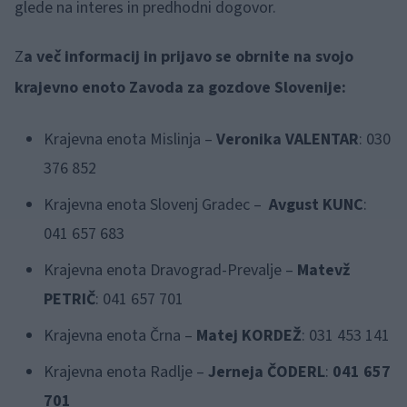
glede na interes in predhodni dogovor.
Z
a več informacij in prijavo se obrnite na svojo
krajevno enoto Zavoda za gozdove Slovenije:
Krajevna enota Mislinja –
Veronika VALENTAR
: 030
376 852
Krajevna enota Slovenj Gradec –
Avgust KUNC
:
041 657 683
Krajevna enota Dravograd-Prevalje –
Matevž
PETRIČ
: 041 657 701
Krajevna enota Črna –
Matej KORDEŽ
: 031 453 141
Krajevna enota Radlje –
Jerneja ČODERL
:
041 657
701