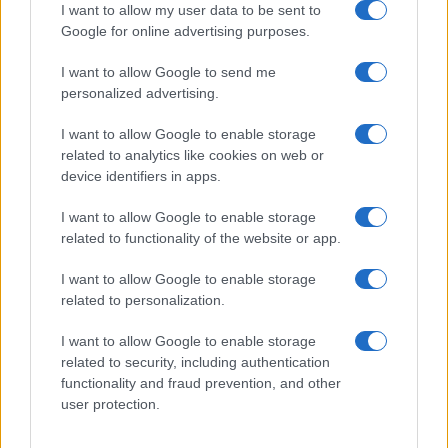
I want to allow my user data to be sent to
Google for online advertising purposes.
Več iz kraja Slovenj Gradec
I want to allow Google to send me
personalized advertising.
I want to allow Google to enable storage
related to analytics like cookies on web or
device identifiers in apps.
Jutri v Slovenj Gradcu
Na Koroško prihaja
brezplačna opera pod
avtomobilski spektakel:
I want to allow Google to enable storage
zvezdami: na Trgu svobode bo
Rohnenje motorjev, dvoboji na
related to functionality of the website or app.
zazvenel Ljubezenski napoj
progah in atraktivni Car Meet
I want to allow Google to enable storage
related to personalization.
I want to allow Google to enable storage
Koncert skupine Delta Riff na
Avgust v Kinu Kulturnega doma
related to security, including authentication
Festivalu SHOTS prestavljen na
Slovenj Gradec: Filmske
functionality and fraud prevention, and other
jutri
premiere, napete zgodbe in
počitniški kino
user protection.