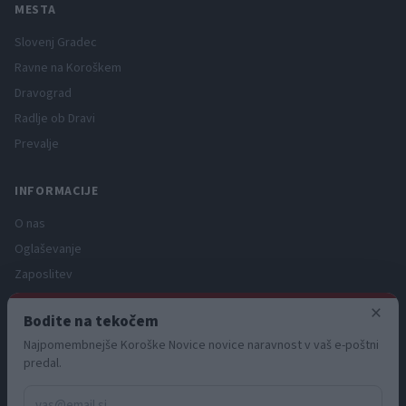
MESTA
Slovenj Gradec
Ravne na Koroškem
Dravograd
Radlje ob Dravi
Prevalje
INFORMACIJE
O nas
Oglaševanje
Zaposlitev
Pravno obvestilo
×
Bodite na tekočem
Zasebnost in piškotki
Najpomembnejše Koroške Novice novice naravnost v vaš e-poštni
Storitve
predal.
Naročnine
Pogoji uporabe