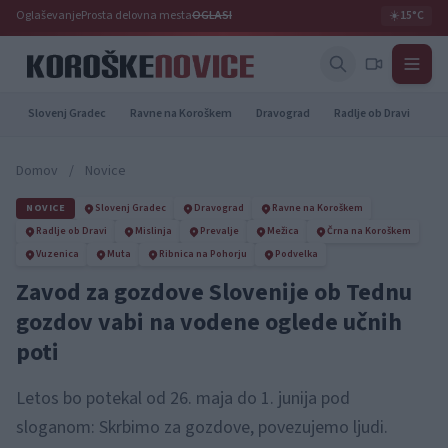
Oglaševanje
Prosta delovna mesta
OGLASI
☀️
15°C
Slovenj Gradec
Ravne na Koroškem
Dravograd
Radlje ob Dravi
Pr
Domov
/
Novice
NOVICE
Slovenj Gradec
Dravograd
Ravne na Koroškem
Radlje ob Dravi
Mislinja
Prevalje
Mežica
Črna na Koroškem
Vuzenica
Muta
Ribnica na Pohorju
Podvelka
Zavod za gozdove Slovenije ob Tednu
gozdov vabi na vodene oglede učnih
poti
Letos bo potekal od 26. maja do 1. junija pod
sloganom: Skrbimo za gozdove, povezujemo ljudi.