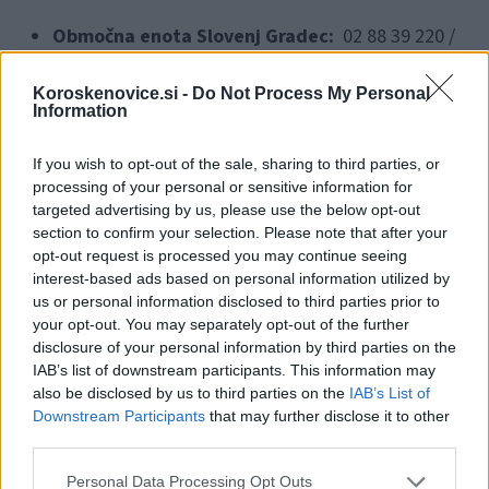
Območna enota Slovenj Gradec:
02 88 39 220 /
02 88 39 221
Koroskenovice.si -
Do Not Process My Personal
Information
Pridružite se jim in skupaj praznujte gozd.
If you wish to opt-out of the sale, sharing to third parties, or
Vir: ZGS
processing of your personal or sensitive information for
targeted advertising by us, please use the below opt-out
section to confirm your selection. Please note that after your
opt-out request is processed you may continue seeing
interest-based ads based on personal information utilized by
us or personal information disclosed to third parties prior to
your opt-out. You may separately opt-out of the further
Opozorilo:
Po 297. členu Kazenskega zakonika je
disclosure of your personal information by third parties on the
posameznik kazensko odgovoren za javno spodbujanje
IAB’s list of downstream participants. This information may
sovraštva, nasilja ali nestrpnosti. Komentarji z žaljivimi,
also be disclosed by us to third parties on the
IAB’s List of
rasističnimi, diskriminatornimi ali nezakonitimi vsebinami bodo
Downstream Participants
that may further disclose it to other
odstranjeni.
Pravila komentiranja →
third parties.
Please note that this website/app uses one or more Google
Personal Data Processing Opt Outs