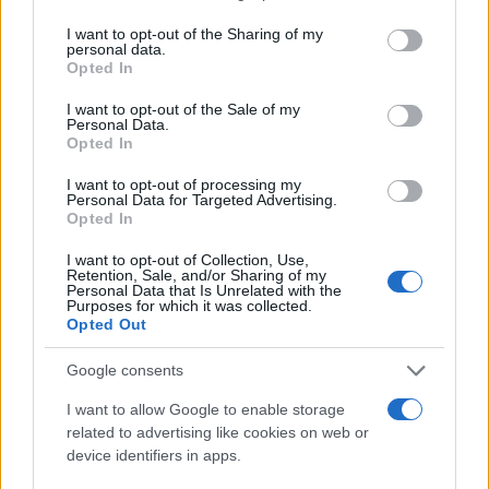
services and may gather and store information including but
Failed to fetch
not limited to your visit or usage behaviour. You may click to
I want to opt-out of the Sharing of my
personal data.
grant or deny consent to Google and its third-party tags to
Opted In
use your data for below specified purposes in below Google
consent section.
Občine:
Slovenj Gradec
Dravograd
I want to opt-out of the Sale of my
Personal Data.
Opted In
Ravne na Koroškem
Radlje ob Dravi
Mislinja
I want to opt-out of processing my
Prevalje
Mežica
Črna na Koroškem
Vuzenica
Personal Data for Targeted Advertising.
Opted In
Muta
Ribnica na Pohorju
Podvelka
I want to opt-out of Collection, Use,
Retention, Sale, and/or Sharing of my
Kategorije:
Novice
Novice
Novice
Novice
Personal Data that Is Unrelated with the
Purposes for which it was collected.
Novice
Opted Out
Google consents
Teden gozdov
voden ogled
Ključne besede:
I want to allow Google to enable storage
zavod za gozdove slovenije
related to advertising like cookies on web or
device identifiers in apps.