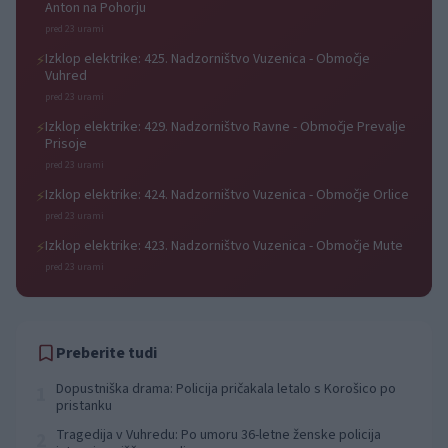
Anton na Pohorju
pred 23 urami
Izklop elektrike: 425. Nadzorništvo Vuzenica - Območje
⚡
Vuhred
pred 23 urami
Izklop elektrike: 429. Nadzorništvo Ravne - Območje Prevalje
⚡
Prisoje
pred 23 urami
Izklop elektrike: 424. Nadzorništvo Vuzenica - Območje Orlice
⚡
pred 23 urami
Izklop elektrike: 423. Nadzorništvo Vuzenica - Območje Mute
⚡
pred 23 urami
Preberite tudi
Dopustniška drama: Policija pričakala letalo s Korošico po
1
pristanku
Tragedija v Vuhredu: Po umoru 36-letne ženske policija
2