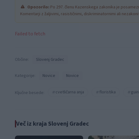
Opozorilo:
Po 297. členu Kazenskega zakonika je posamezni
Komentarji z žaljivimi, rasističnimi, diskriminatornimi ali nezako
Failed to fetch
Občine:
Slovenj Gradec
Kategorije:
Novice
Novice
cvetličarna anja
floristika
gui
Ključne besede:
Več iz kraja Slovenj Gradec