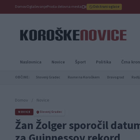
Domov
Oglaševanje
Prosta delovna mesta
Odstrani oglase
Naslovnica
Novice
Šport
Politika
Črna kron
OBČINE:
Slovenj Gradec
Ravne na Koroškem
Dravograd
Radlj
Domov
/
Novice
NOVICE
Slovenj Gradec
Žan Žolger sporočil datu
za Guinnessov rekord