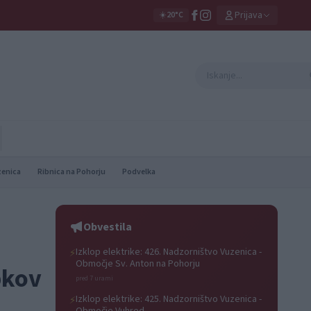
Prijava
☀️
20°C
zenica
Ribnica na Pohorju
Podvelka
Obvestila
Izklop elektrike: 426. Nadzorništvo Vuzenica -
⚡
Območje Sv. Anton na Pohorju
pkov
pred 7 urami
Izklop elektrike: 425. Nadzorništvo Vuzenica -
⚡