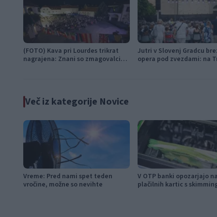
(FOTO) Kava pri Lourdes trikrat
Jutri v Slovenj Gradcu br
nagrajena: Znani so zmagovalci
opera pod zvezdami: na T
festivala SHOTS v Slovenj Gradcu
svobode bo zazvenel Ljub
napoj
Več iz kategorije Novice
Vreme: Pred nami spet teden
V OTP banki opozarjajo n
vročine, možne so nevihte
plačilnih kartic s skimmi