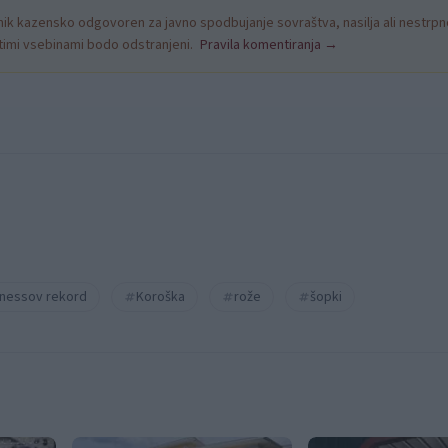
k kazensko odgovoren za javno spodbujanje sovraštva, nasilja ali nestrpno
nitimi vsebinami bodo odstranjeni.
Pravila komentiranja →
nnessov rekord
Koroška
rože
šopki