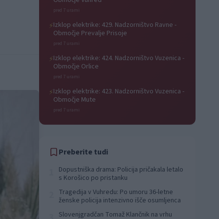
Območje Vuhred
pred 7 urami
Izklop elektrike: 429. Nadzorništvo Ravne -
⚡
Območje Prevalje Prisoje
pred 7 urami
Izklop elektrike: 424. Nadzorništvo Vuzenica -
⚡
Območje Orlice
pred 7 urami
Izklop elektrike: 423. Nadzorništvo Vuzenica -
⚡
Območje Mute
pred 7 urami
Preberite tudi
Dopustniška drama: Policija pričakala letalo
1
s Korošico po pristanku
Tragedija v Vuhredu: Po umoru 36-letne
2
ženske policija intenzivno išče osumljenca
Slovenjgradčan Tomaž Klančnik na vrhu
3