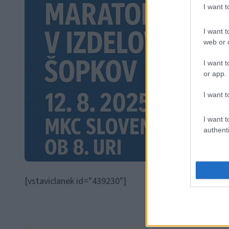
I want 
I want t
web or d
I want t
or app.
I want t
I want t
authenti
[vstaviclanek id="439230"]