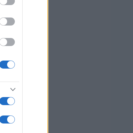
v.
usi zdaj