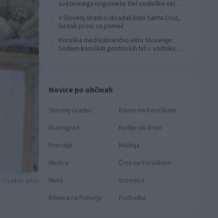
svetovnega nogometa: Del sodniške ekipe
za finale svetovnega prvenstva
V Slovenj Gradcu ukradali kolo Santa Cruz,
4
lastnik prosi za pomoč
Koroška med kulinarično elito Slovenije:
5
Sedem koroških gostinskih hiš v vodniku
Falstaff 2026
Novice po občinah
Slovenj Gradec
Ravne na Koroškem
Dravograd
Radlje ob Dravi
Prevalje
Mislinja
Mežica
Črna na Koroškem
Muta
Vuzenica
: Osebni arhiv
Ribnica na Pohorju
Podvelka