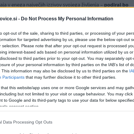
ja v enega največjih izzivov svojega življenja –
podiral bo
24 urah.
vice.si -
Do Not Process My Personal Information
to opt-out of the sale, sharing to third parties, or processing of your per
čez noč, ampak je zorela kar nekaj časa in končno je tukaj tud
formation for targeted advertising by us, please use the below opt-out s
r selection. Please note that after your opt-out request is processed y
lični maraton v izdelovanju šopkov.
eing interest-based ads based on personal information utilized by us or
disclosed to third parties prior to your opt-out. You may separately opt-
avgusta 2025, s pričetkom ob 8. uri, v prostorih MKC
losure of your personal information by third parties on the IAB’s list of
. This information may also be disclosed by us to third parties on the
IA
udi vzpodbujat, navijat in na koncu tudi kupiti šopke, saj gre
Participants
that may further disclose it to other third parties.
 that this website/app uses one or more Google services and may gath
including but not limited to your visit or usage behaviour. You may click 
 to Google and its third-party tags to use your data for below specifi
 ta podvig pripravlja tako fizično kot psihično. Ker pa je vpeta
ogle consent section.
ja.
l Data Processing Opt Outs