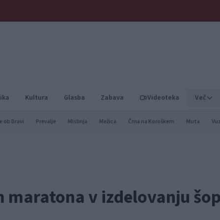
ika
Kultura
Glasba
Zabava
Videoteka
Več
e ob Dravi
Prevalje
Mislinja
Mežica
Črna na Koroškem
Muta
Vu
m maratona v izdelovanju šo