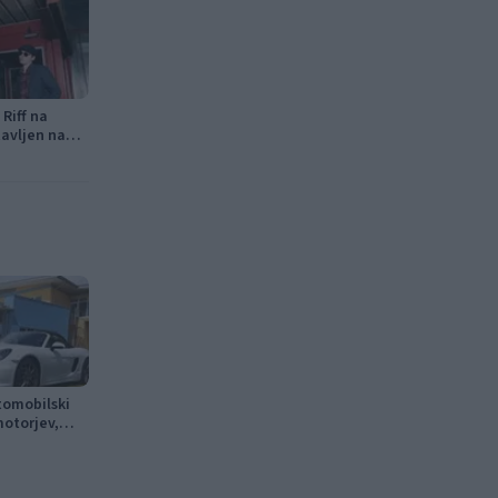
Riff na
avljen na
tomobilski
otorjev,
traktivni Car