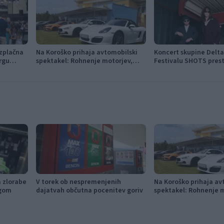
ezplačna
Na Koroško prihaja avtomobilski
Koncert skupine Delta 
rgu
spektakel: Rohnenje motorjev,
Festivalu SHOTS prest
ezenski
dvoboji na progah in atraktivni Car
jutri
Meet
a zlorabe
V torek ob nespremenjenih
Na Koroško prihaja av
ngom
dajatvah občutna pocenitev goriv
spektakel: Rohnenje m
dvoboji na progah in a
Meet