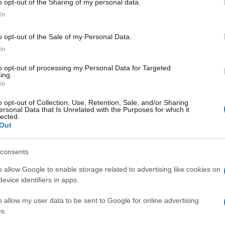
o opt-out of the Sharing of my personal data.
n občudujete njegovo izjemno spretnost pri ustvarjanju šopko
In
dobrega srca.
o opt-out of the Sale of my Personal Data.
In
Preizk
to opt-out of processing my Personal Data for Targeted
ing.
In
o opt-out of Collection, Use, Retention, Sale, and/or Sharing
ersonal Data that Is Unrelated with the Purposes for which it
lected.
Out
consents
o allow Google to enable storage related to advertising like cookies on
evice identifiers in apps.
o allow my user data to be sent to Google for online advertising
s.