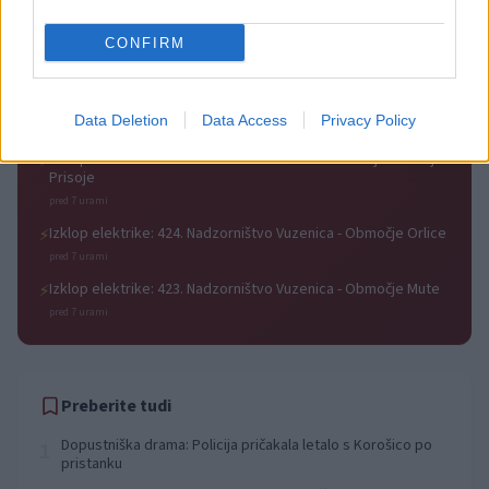
Izklop elektrike: 426. Nadzorništvo Vuzenica - Območje Sv.
⚡
Anton na Pohorju
CONFIRM
pred 7 urami
Izklop elektrike: 425. Nadzorništvo Vuzenica - Območje
⚡
Vuhred
Data Deletion
Data Access
Privacy Policy
pred 7 urami
Izklop elektrike: 429. Nadzorništvo Ravne - Območje Prevalje
⚡
Prisoje
pred 7 urami
Izklop elektrike: 424. Nadzorništvo Vuzenica - Območje Orlice
⚡
pred 7 urami
Izklop elektrike: 423. Nadzorništvo Vuzenica - Območje Mute
⚡
pred 7 urami
Preberite tudi
Dopustniška drama: Policija pričakala letalo s Korošico po
1
pristanku