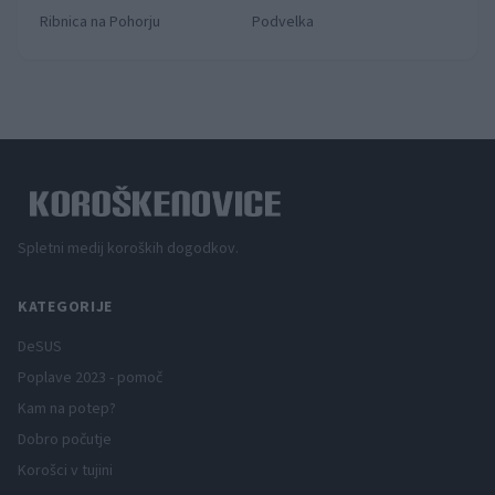
Ribnica na Pohorju
Podvelka
Spletni medij koroških dogodkov.
KATEGORIJE
DeSUS
Poplave 2023 - pomoč
Kam na potep?
Dobro počutje
Korošci v tujini