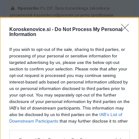
Opozorilo:
Po 297. členu Kazenskega zakonika je
posameznik kazensko odgovoren za javno spodbujanje
sovraštva, nasilja ali nestrpnosti. Komentarji z žaljivimi,
rasističnimi, diskriminatornimi ali nezakonitimi vsebinami bodo
Koroskenovice.si -
Do Not Process My Personal
Information
odstranjeni.
Pravila komentiranja →
If you wish to opt-out of the sale, sharing to third parties, or
Failed to fetch
processing of your personal or sensitive information for
targeted advertising by us, please use the below opt-out
section to confirm your selection. Please note that after your
opt-out request is processed you may continue seeing
Občine:
Slovenija
interest-based ads based on personal information utilized by
us or personal information disclosed to third parties prior to
your opt-out. You may separately opt-out of the further
Kategorije:
Novice
disclosure of your personal information by third parties on the
IAB’s list of downstream participants. This information may
agencija za varnost prometa
avp
Ključne besede:
also be disclosed by us to third parties on the
IAB’s List of
Downstream Participants
that may further disclose it to other
kolesarji
preventivna akcija
third parties.
Please note that this website/app uses one or more Google