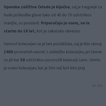
Uporaba zaščitne čelade je ključna
, saj je tveganje za
hude poškodbe glave tako od 40 do 70 odstotkov
manjše, so poudarili.
Priporočajo jo vsem, ne le
starim do 18 let,
kot je zakonsko obvezno.
Varnost kolesarjev se je lani poslabšala, saj je bilo skoraj
1400
prometnih nesreč z udeležbo kolesarjev, pri čemer
so jih kar
58
odstotkov povzročili kolesarji sami. Umrlo
je osem kolesarjev, kar je štiri več kot leto prej.
Vir: STA