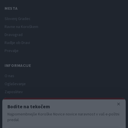
MESTA
Slovenj Gradec
Ravne na Koroškem
Dravograd
Radlje ob Dravi
Prevalje
INFORMACIJE
O nas
Oglaševanje
Zaposlitev
Pravno obvestilo
×
Bodite na tekočem
Zasebnost in piškotki
Najpomembnejše Koroške Novice novice naravnost v vaš e-poštni
Storitve
predal.
Naročnine