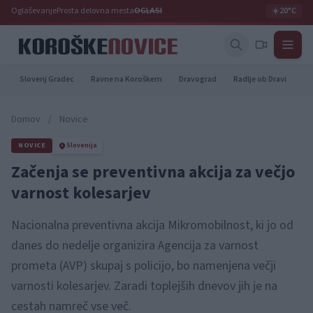
Oglaševanje
Prosta delovna mesta
OGLASI
☀️
20°C
Slovenj Gradec
Ravne na Koroškem
Dravograd
Radlje ob Dravi
Pr
Domov
/
Novice
NOVICE
Slovenija
Začenja se preventivna akcija za večjo
varnost kolesarjev
Nacionalna preventivna akcija Mikromobilnost, ki jo od
danes do nedelje organizira Agencija za varnost
prometa (AVP) skupaj s policijo, bo namenjena večji
varnosti kolesarjev. Zaradi toplejših dnevov jih je na
cestah namreč vse več.