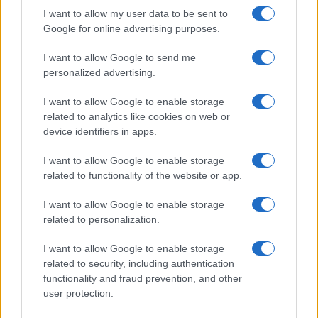
I want to allow my user data to be sent to
Več iz kategorije Novice
Google for online advertising purposes.
I want to allow Google to send me
personalized advertising.
I want to allow Google to enable storage
related to analytics like cookies on web or
Vreme: Pred nami spet teden
V OTP banki opozarjajo na
device identifiers in apps.
vročine, možne so nevihte
zlorabe plačilnih kartic s
skimmingom
I want to allow Google to enable storage
related to functionality of the website or app.
I want to allow Google to enable storage
related to personalization.
V torek ob nespremenjenih
Na Koroško prihaja
I want to allow Google to enable storage
dajatvah občutna pocenitev
avtomobilski spektakel:
related to security, including authentication
goriv
Rohnenje motorjev, dvoboji na
progah in atraktivni Car Meet
functionality and fraud prevention, and other
user protection.
Obvestila