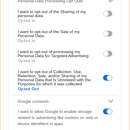
Personal Data Processing Opt Outs
services and may gather and store information including but
not limited to your visit or usage behaviour. You may click to
I want to opt-out of the Sharing of my
Več iz kraja Slovenija
personal data.
grant or deny consent to Google and its third-party tags to
Opted In
use your data for below specified purposes in below Google
consent section.
I want to opt-out of the Sale of my
Personal Data.
Opted In
I want to opt-out of processing my
Personal Data for Targeted Advertising.
Opted In
Vreme: Pred nami spet teden
V OTP banki opozarjajo na
vročine, možne so nevihte
zlorabe plačilnih kartic s
skimmingom
I want to opt-out of Collection, Use,
Retention, Sale, and/or Sharing of my
Personal Data that Is Unrelated with the
Purposes for which it was collected.
Opted Out
Google consents
V torek ob nespremenjenih
Policijsko poročilo, 7. 8. 2026
I want to allow Google to enable storage
dajatvah občutna pocenitev
goriv
related to advertising like cookies on web or
device identifiers in apps.