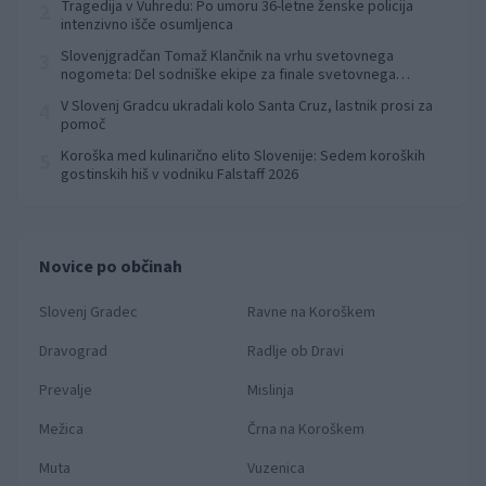
Tragedija v Vuhredu: Po umoru 36-letne ženske policija
2
intenzivno išče osumljenca
Slovenjgradčan Tomaž Klančnik na vrhu svetovnega
3
nogometa: Del sodniške ekipe za finale svetovnega
prvenstva
V Slovenj Gradcu ukradali kolo Santa Cruz, lastnik prosi za
4
pomoč
Koroška med kulinarično elito Slovenije: Sedem koroških
5
gostinskih hiš v vodniku Falstaff 2026
Novice po občinah
Slovenj Gradec
Ravne na Koroškem
Dravograd
Radlje ob Dravi
Prevalje
Mislinja
Mežica
Črna na Koroškem
Muta
Vuzenica