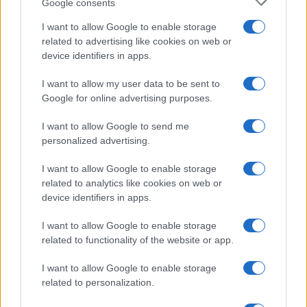
Google consents
Izboljšanje pogojev za učence pripadnike romske
I want to allow Google to enable storage
related to advertising like cookies on web or
skupnosti
device identifiers in apps.
V predlogu zakona se dodaja določba, da se dopolnilno
I want to allow my user data to be sent to
Google for online advertising purposes.
izobraževanje slovenskega jezika in kulture zavoljo
I want to allow Google to send me
uspešnejše integracije lahko organizira tudi za učence,
personalized advertising.
ki so pripadniki romske skupnosti. Na podlagi zakonske
I want to allow Google to enable storage
spremembe bo mogoče v podzakonskem aktu šolam, ki
related to analytics like cookies on web or
device identifiers in apps.
jih obiskujejo učenci Romi, sistemizirati ure slovenskega
jezika v večjem obsegu.
I want to allow Google to enable storage
related to functionality of the website or app.
Na podlagi števila romskih učencev so šole že sedaj
I want to allow Google to enable storage
upravičene do ugodnejših normativov za oblikovanje
related to personalization.