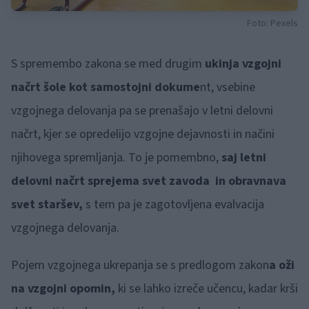
Foto: Pexels
S spremembo zakona se med drugim
ukinja vzgojni
načrt šole kot samostojni dokume
nt, vsebine
vzgojnega delovanja pa se prenašajo v letni delovni
načrt, kjer se opredelijo vzgojne dejavnosti in načini
njihovega spremljanja. To je pomembno,
saj letni
delovni načrt sprejema svet zavoda in obravnava
svet staršev,
s tem pa je zagotovljena evalvacija
vzgojnega delovanja.
Pojem vzgojnega ukrepanja se s predlogom zakon
a oži
na vzgojni opomin,
ki se lahko izreče učencu, kadar krši