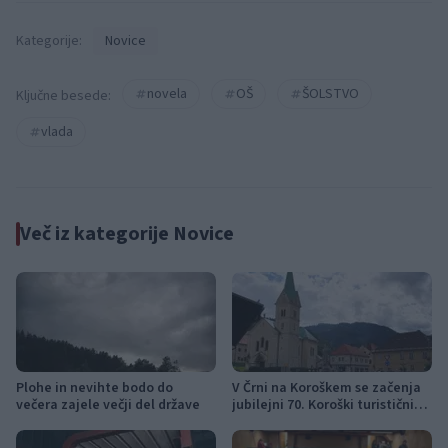
Kategorije:
Novice
novela
OŠ
ŠOLSTVO
Ključne besede:
vlada
Več iz kategorije Novice
Plohe in nevihte bodo do
V Črni na Koroškem se začenja
večera zajele večji del države
jubilejni 70. Koroški turistični
teden s kar 70 dogodki