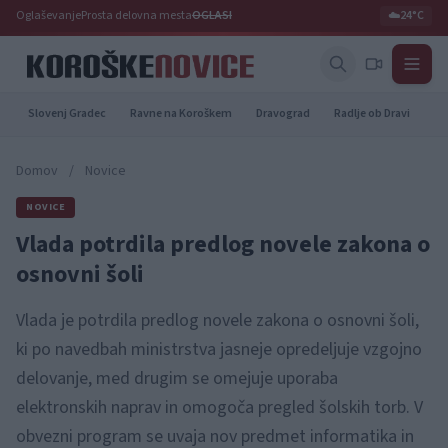
Oglaševanje
Prosta delovna mesta
OGLASI
☁️
24°C
Slovenj Gradec
Ravne na Koroškem
Dravograd
Radlje ob Dravi
Pr
Domov
/
Novice
NOVICE
Vlada potrdila predlog novele zakona o
osnovni šoli
Vlada je potrdila predlog novele zakona o osnovni šoli,
ki po navedbah ministrstva jasneje opredeljuje vzgojno
delovanje, med drugim se omejuje uporaba
elektronskih naprav in omogoča pregled šolskih torb. V
obvezni program se uvaja nov predmet informatika in