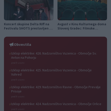
Koncert skupine Delta Riff na
Avgust v Kinu Kulturnega doma
Festivalu SHOTS prestavljen na
Slovenj Gradec: Filmske
jutri
premiere, napete zgodbe in
počitniški kino
Obvestila
Izklop elektrike: 426. Nadzorništvo Vuzenica - Območje Sv.
⚡
Anton na Pohorju
pred 9 urami
Izklop elektrike: 425. Nadzorništvo Vuzenica - Območje
⚡
Vuhred
pred 9 urami
Izklop elektrike: 429. Nadzorništvo Ravne - Območje Prevalje
⚡
Prisoje
pred 9 urami
Izklop elektrike: 424. Nadzorništvo Vuzenica - Območje Orlice
⚡
pred 9 urami