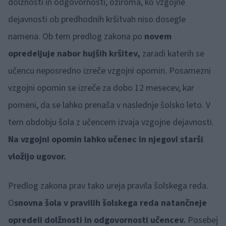
dolžnosti in odgovornosti, oziroma, ko vzgojne
dejavnosti ob predhodnih kršitvah niso dosegle
namena. Ob tem predlog zakona po
novem
opredeljuje nabor hujših kršitev,
zaradi katerih se
učencu neposredno izreče vzgojni opomin. Posamezni
vzgojni opomin se izreče za dobo 12 mesecev, kar
pomeni, da se lahko prenaša v naslednje šolsko leto. V
tem obdobju šola z učencem izvaja vzgojne dejavnosti.
Na vzgojni opomin lahko učenec in njegovi starši
vložijo ugovor.
Predlog zakona prav tako ureja pravila šolskega reda.
O
snovna šola v pravilih šolskega reda natančneje
opredeli dolžnosti in odgovornosti učencev.
Posebej