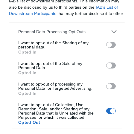
IAB’s list of downstream participants. This information may
Ocenjevanje, vpis v prvi razred in prepis na drugo
also be disclosed by us to third parties on the
IAB’s List of
Downstream Participants
that may further disclose it to other
šolo
third parties.
V noveli zakona so jasneje opredeljena pravila glede
Please note that this website/app uses one or more Google
Personal Data Processing Opt Outs
services and may gather and store information including but
ocenjevanja znanja, med drugim se ureja ocenjevanje
not limited to your visit or usage behaviour. You may click to
I want to opt-out of the Sharing of my
personal data.
grant or deny consent to Google and its third-party tags to
učencev, ki so odsotni zaradi neopravičenih razlogov. To
Opted In
use your data for below specified purposes in below Google
pomeni, da bodo neupravičeno odsotni neocenjeni
consent section.
I want to opt-out of the Sale of my
Personal Data.
učenci do konca šolskega leta opravljali predmetne
Opted In
izpite iz teh predmetov.
I want to opt-out of processing my
Personal Data for Targeted Advertising.
Opted In
Dodana je tudi določba, da učenci 7. in 8. razreda razred
I want to opt-out of Collection, Use,
ponavljajo tudi v primeru neudeležbe na popravnem
Retention, Sale, and/or Sharing of my
Personal Data that Is Unrelated with the
izpitu in ne zgolj v primeru neuspešno opravljenega
Purposes for which it was collected.
Opted Out
izpita.