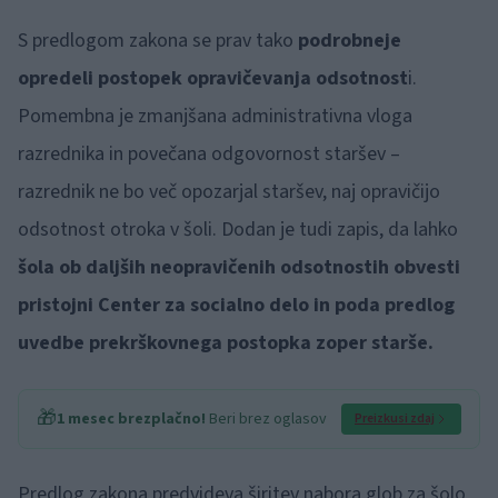
S predlogom zakona se prav tako
podrobneje
opredeli postopek opravičevanja odsotnost
i.
Pomembna je zmanjšana administrativna vloga
razrednika in povečana odgovornost staršev –
razrednik ne bo več opozarjal staršev, naj opravičijo
odsotnost otroka v šoli. Dodan je tudi zapis, da lahko
šola ob daljših neopravičenih odsotnostih obvesti
pristojni Center za socialno delo in poda predlog
uvedbe prekrškovnega postopka zoper starše.
🎁
1 mesec brezplačno!
Beri brez oglasov
Preizkusi zdaj
Predlog zakona predvideva širitev nabora glob za šolo