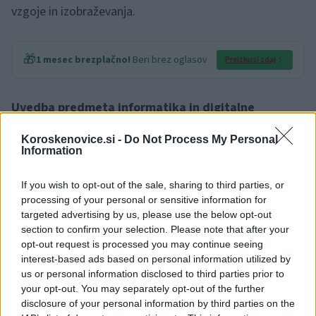
vzgoje in izobraževanja.
🎁
1 mesec brezplačno!
Beri brez oglasov
Preizkusi zdaj
Uvedba predmeta informatika in digitalne
tehnologije
Koroskenovice.si -
Do Not Process My Personal
Information
Predlog zakona v obvezni program osnovne šole 7.
If you wish to opt-out of the sale, sharing to third parties, or
razreda uvaja nov predmet informatika in digitalne
processing of your personal or sensitive information for
tehnologije. Uvajanje predmeta izhaja iz potrebe, da
targeted advertising by us, please use the below opt-out
section to confirm your selection. Please note that after your
učencem sistematično zagotovimo temeljna znanja
opt-out request is processed you may continue seeing
interest-based ads based on personal information utilized by
računalništva in informatike ter razumevanje
us or personal information disclosed to third parties prior to
sodobnega digitalnega sveta.
your opt-out. You may separately opt-out of the further
disclosure of your personal information by third parties on the