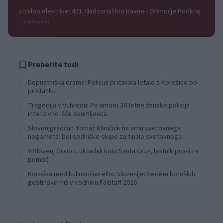
Izklop elektrike: 421. Nadzorništvo Ravne - Območje Podkraj
⚡
pred 9 urami
Preberite tudi
Dopustniška drama: Policija pričakala letalo s Korošico po
1
pristanku
Tragedija v Vuhredu: Po umoru 36-letne ženske policija
2
intenzivno išče osumljenca
Slovenjgradčan Tomaž Klančnik na vrhu svetovnega
3
nogometa: Del sodniške ekipe za finale svetovnega
prvenstva
V Slovenj Gradcu ukradali kolo Santa Cruz, lastnik prosi za
4
pomoč
Koroška med kulinarično elito Slovenije: Sedem koroških
5
gostinskih hiš v vodniku Falstaff 2026