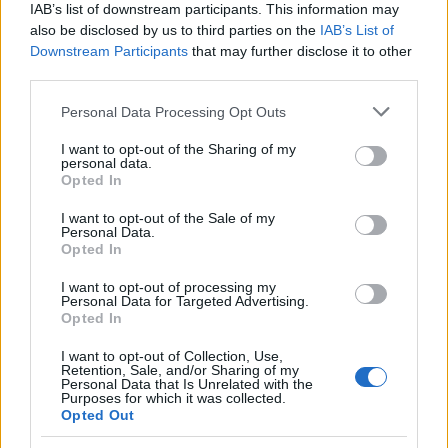
IAB’s list of downstream participants. This information may
also be disclosed by us to third parties on the
IAB’s List of
Kategorije:
Downstream Participants
Novice
that may further disclose it to other
third parties.
delovna sila
upokojenci
Ključne besede:
Please note that this website/app uses one or more Google
Personal Data Processing Opt Outs
services and may gather and store information including but
vlada
not limited to your visit or usage behaviour. You may click to
I want to opt-out of the Sharing of my
personal data.
grant or deny consent to Google and its third-party tags to
Opted In
use your data for below specified purposes in below Google
consent section.
I want to opt-out of the Sale of my
Personal Data.
Več iz kategorije Novice
Opted In
I want to opt-out of processing my
Personal Data for Targeted Advertising.
Opted In
I want to opt-out of Collection, Use,
Retention, Sale, and/or Sharing of my
Personal Data that Is Unrelated with the
Plohe in nevihte bodo do
Purposes for which it was collected.
V Črni na Koroškem se začenja
večera zajele večji del države
Opted Out
jubilejni 70. Koroški turistični
teden s kar 70 dogodki