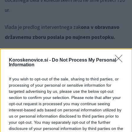
občasnega dela v koledarskem letu ne sme preseči 720
ur.
Vlada je predlog interventnega zak
ona v obravnavo
državnemu zboru poslala po nujnem postopku.
Koroskenovice.si -
Do Not Process My Personal
Information
Opozorilo:
Po 297. členu Kazenskega zakonika je
If you wish to opt-out of the sale, sharing to third parties, or
posameznik kazensko odgovoren za javno spodbujanje
processing of your personal or sensitive information for
sovraštva, nasilja ali nestrpnosti. Komentarji z žaljivimi,
targeted advertising by us, please use the below opt-out
rasističnimi, diskriminatornimi ali nezakonitimi vsebinami bodo
section to confirm your selection. Please note that after your
opt-out request is processed you may continue seeing
odstranjeni.
Pravila komentiranja →
interest-based ads based on personal information utilized by
us or personal information disclosed to third parties prior to
Failed to fetch
your opt-out. You may separately opt-out of the further
disclosure of your personal information by third parties on the