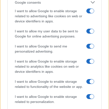
Google consents
I want to allow Google to enable storage
related to advertising like cookies on web or
device identifiers in apps.
Koncert skupine Delta Riff na
Avgust v Kinu Kulturnega doma
Festivalu SHOTS prestavljen na
Slovenj Gradec: Filmske
I want to allow my user data to be sent to
jutri
premiere, napete zgodbe in
Google for online advertising purposes.
počitniški kino
Obvestila
I want to allow Google to send me
personalized advertising.
Izklop elektrike: 426. Nadzorništvo Vuzenica - Območje Sv.
⚡
Anton na Pohorju
I want to allow Google to enable storage
pred 21 urami
related to analytics like cookies on web or
Izklop elektrike: 425. Nadzorništvo Vuzenica - Območje
device identifiers in apps.
⚡
Vuhred
pred 21 urami
I want to allow Google to enable storage
related to functionality of the website or app.
Izklop elektrike: 429. Nadzorništvo Ravne - Območje Prevalje
⚡
Prisoje
I want to allow Google to enable storage
pred 21 urami
related to personalization.
Izklop elektrike: 424. Nadzorništvo Vuzenica - Območje Orlice
⚡