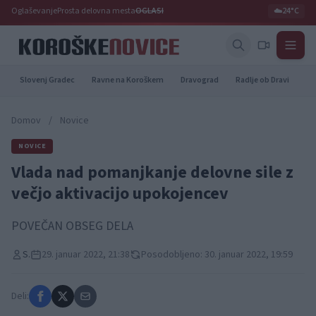
Oglaševanje
Prosta delovna mesta
OGLASI
☁️
24°C
Slovenj Gradec
Ravne na Koroškem
Dravograd
Radlje ob Dravi
Pr
Domov
/
Novice
NOVICE
Vlada nad pomanjkanje delovne sile z
večjo aktivacijo upokojencev
POVEČAN OBSEG DELA
S.
29. januar 2022, 21:38
Posodobljeno: 30. januar 2022, 19:59
Deli: