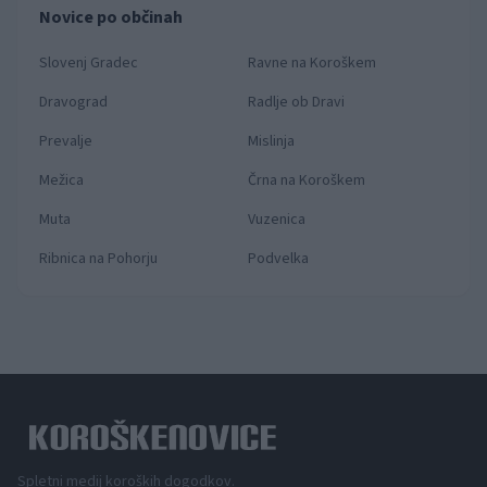
Novice po občinah
Slovenj Gradec
Ravne na Koroškem
Dravograd
Radlje ob Dravi
Prevalje
Mislinja
Mežica
Črna na Koroškem
Muta
Vuzenica
Ribnica na Pohorju
Podvelka
Spletni medij koroških dogodkov.