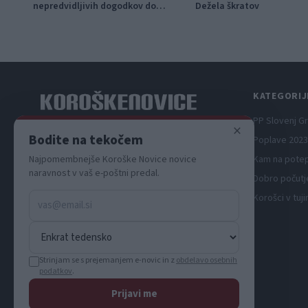
nepredvidljivih dogodkov do
Dežela škratov
115.000 evrov sredstev
KATEGORIJ
PP Slovenj G
×
Spletni medij koroških dogodkov.
Bodite na tekočem
Poplave 2023
Najpomembnejše Koroške Novice novice
Kam na pote
naravnost v vaš e-poštni predal.
Dobro počutj
Korošci v tuji
Strinjam se s prejemanjem e-novic in z
obdelavo osebnih
podatkov
.
Prijavi me