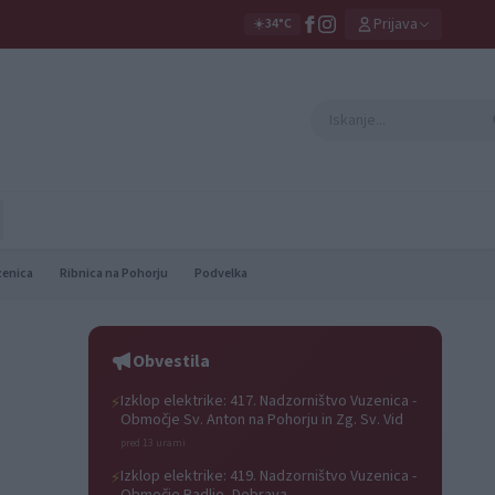
Prijava
☀️
34°C
zenica
Ribnica na Pohorju
Podvelka
Obvestila
Izklop elektrike: 417. Nadzorništvo Vuzenica -
⚡
Območje Sv. Anton na Pohorju in Zg. Sv. Vid
pred 13 urami
Izklop elektrike: 419. Nadzorništvo Vuzenica -
⚡