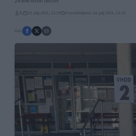
24.646 hitrih testov
S.
23. julij 2021, 12:29
Posodobljeno: 24. julij 2021, 13:24
Deli: