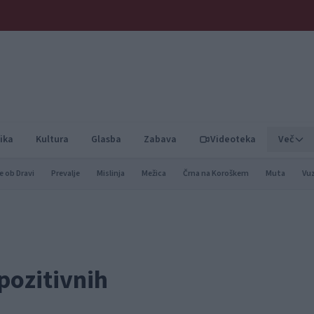
ika
Kultura
Glasba
Zabava
Videoteka
Več
e ob Dravi
Prevalje
Mislinja
Mežica
Črna na Koroškem
Muta
Vu
 pozitivnih