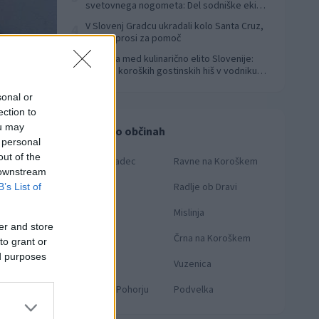
svetovnega nogometa: Del sodniške ekipe
za finale svetovnega prvenstva
V Slovenj Gradcu ukradali kolo Santa Cruz,
4
lastnik prosi za pomoč
Koroška med kulinarično elito Slovenije:
5
Sedem koroških gostinskih hiš v vodniku
Falstaff 2026
sonal or
ection to
ou may
Novice po občinah
 personal
out of the
Slovenj Gradec
Ravne na Koroškem
 downstream
Dravograd
Radlje ob Dravi
B’s List of
Prevalje
Mislinja
er and store
Mežica
Črna na Koroškem
to grant or
ed purposes
Muta
Vuzenica
Ribnica na Pohorju
Podvelka
: knmedia.net