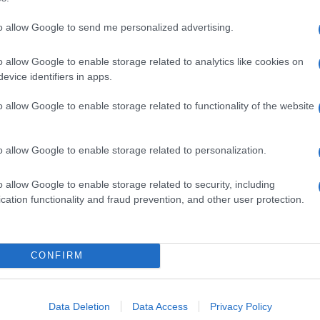
to allow Google to send me personalized advertising.
ili 878.417 ljudi, starejših od 18 let, oz. 51 odstotkov. Med
o allow Google to enable storage related to analytics like cookies on
enih 64 odstotkov ljudi.
evice identifiers in apps.
o allow Google to enable storage related to functionality of the website
i oz. 45 odstotkov polnoletnih. Med starejšimi od 50 let jih 
o allow Google to enable storage related to personalization.
o allow Google to enable storage related to security, including
 spletni strani cepimose.si.
cation functionality and fraud prevention, and other user protection.
CONFIRM
k kazensko odgovoren za javno spodbujanje sovraštva, nasilja ali nestrpno
Data Deletion
Data Access
Privacy Policy
nitimi vsebinami bodo odstranjeni.
Pravila komentiranja →