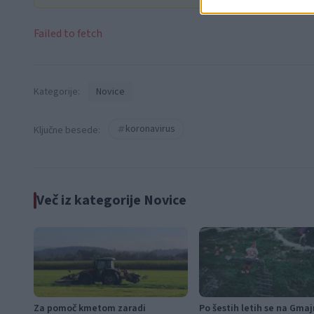
Failed to fetch
Kategorije:
Novice
koronavirus
Ključne besede:
Več iz kategorije Novice
Za pomoč kmetom zaradi
Po šestih letih se na Gma