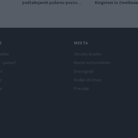
podtaknjenih požarov pozivi
Kingstoni in Zmelkoo
občanom k takojšnjemu
obveščanju policije
E
MESTA
radec
Slovenj Gradec
 - pomoč
Ravne na Koroškem
p?
Dravograd
e
Radlje ob Dravi
ni
Prevalje