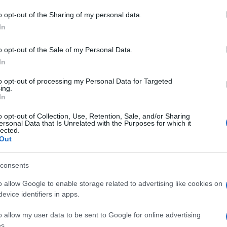
antigenskih testov, katerih pozitivne rezultate potrjujejo še s
o opt-out of the Sharing of my personal data.
In
o opt-out of the Sale of my Personal Data.
In
je (NIJZ) je v državi trenutno 818 aktivnih primerov okužb,
to opt-out of processing my Personal Data for Targeted
59. Povprečje okužb na 100.000 prebivalcev v zadnjih dveh
ing.
In
o opt-out of Collection, Use, Retention, Sale, and/or Sharing
ersonal Data that Is Unrelated with the Purposes for which it
z dnevom poprej zmanjšalo za 20, sedemdnevno povprečje se je
lected.
Out
consents
, od tega jih je 5592 prejelo prvi odmerek, 5412 drugega, je
o allow Google to enable storage related to advertising like cookies on
evice identifiers in apps.
o allow my user data to be sent to Google for online advertising
s.
Preizk