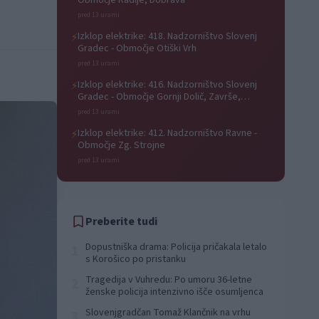
Območje Radlje, Dobrava
pred 13 urami
Izklop elektrike: 418. Nadzorništvo Slovenj
⚡
Gradec - Območje Otiški Vrh
pred 13 urami
Izklop elektrike: 416. Nadzorništvo Slovenj
⚡
Gradec - Območje Gornji Dolič, Završe,
Kozjak, Tolsti vrh pri Mislinji, Srednji Dolič,
pred 13 urami
Paka
Izklop elektrike: 412. Nadzorništvo Ravne -
⚡
Območje Zg. Strojne
pred 13 urami
Preberite tudi
Dopustniška drama: Policija pričakala letalo
1
s Korošico po pristanku
Tragedija v Vuhredu: Po umoru 36-letne
2
ženske policija intenzivno išče osumljenca
Slovenjgradčan Tomaž Klančnik na vrhu
3