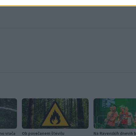
jno vrača
Ob povečanem številu
Na Ravenskih dnevih bo