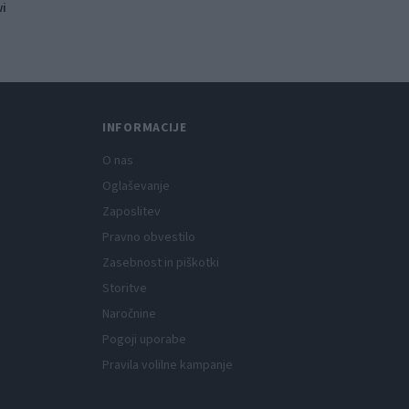
wi
INFORMACIJE
O nas
Oglaševanje
Zaposlitev
Pravno obvestilo
Zasebnost in piškotki
Storitve
Naročnine
Pogoji uporabe
Pravila volilne kampanje