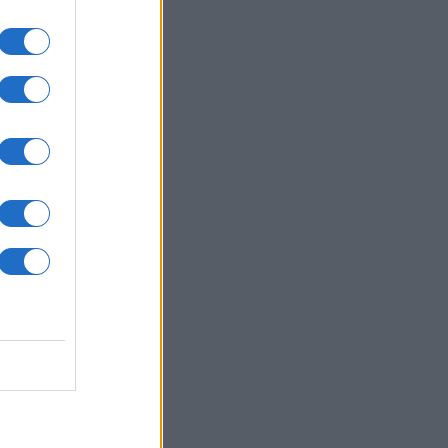
je
sti.