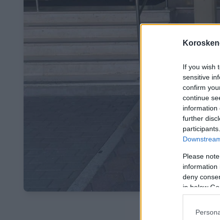
Koroskeno
If you wish 
sensitive in
confirm you
continue se
information 
further disc
participants
Downstream 
Please note
information 
deny consent
in below Go
Persona