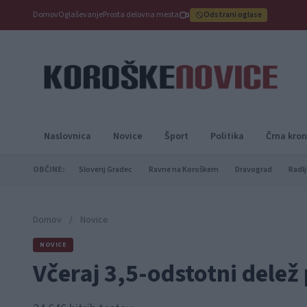
Domov
Oglaševanje
Prosta delovna mesta
Odstrani oglase
Naslovnica
Novice
Šport
Politika
Črna kron
OBČINE:
Slovenj Gradec
Ravne na Koroškem
Dravograd
Radlj
Domov
/
Novice
NOVICE
Včeraj 3,5-odstotni delež