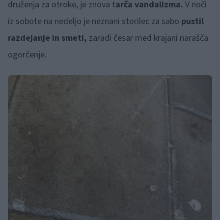
druženja za otroke, je znova t
arča vandalizma.
V noči
iz sobote na nedeljo je neznani storilec za sabo
pustil
razdejanje in smeti,
zaradi česar med krajani narašča
ogorčenje.