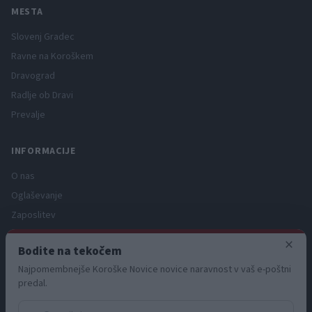
MESTA
Slovenj Gradec
Ravne na Koroškem
Dravograd
Radlje ob Dravi
Prevalje
INFORMACIJE
O nas
Oglaševanje
Zaposlitev
Pravno obvestilo
×
Bodite na tekočem
Zasebnost in piškotki
Najpomembnejše Koroške Novice novice naravnost v vaš e-poštni
Storitve
predal.
Naročnine