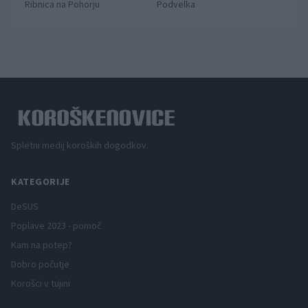
Ribnica na Pohorju
Podvelka
Spletni medij koroških dogodkov.
KATEGORIJE
DeSUS
Poplave 2023 - pomoč
Kam na potep?
Dobro počutje
Korošci v tujini