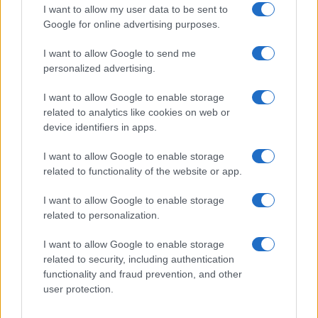
I want to allow my user data to be sent to
Opozorilo:
Po 297. členu Kazenskega zakonika je
Google for online advertising purposes.
posameznik kazensko odgovoren za javno spodbujanje
sovraštva, nasilja ali nestrpnosti. Komentarji z žaljivimi,
I want to allow Google to send me
rasističnimi, diskriminatornimi ali nezakonitimi vsebinami bodo
personalized advertising.
odstranjeni.
Pravila komentiranja →
I want to allow Google to enable storage
related to analytics like cookies on web or
device identifiers in apps.
Failed to fetch
I want to allow Google to enable storage
related to functionality of the website or app.
Občine:
Dravograd
I want to allow Google to enable storage
related to personalization.
Kategorije:
Novice
Novice
I want to allow Google to enable storage
related to security, including authentication
igra
igrišče
krajani
Ključne besede:
functionality and fraud prevention, and other
user protection.
otroci
vandalizem