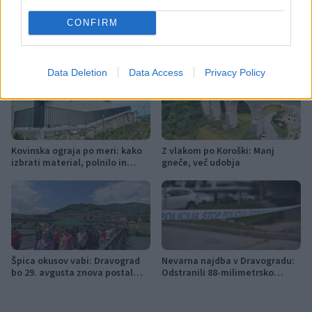
CONFIRM
Več iz kraja Dravograd
Data Deletion
Data Access
Privacy Policy
Kovinska ograja po meri: kako
Z vlakom po Koroški: Manj
izbrati material, polnilo in
gneče, več udobja
izvedbo
Špica okusov vabi: Dravograd
Nevarna najdba v Dravogradu:
bo 29. avgusta znova postal
Odstranili 88-milimetrsko
prestolnica ulične kulinarike
granato