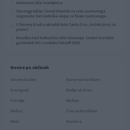
intenzivno išče osumljenca
Slovenjgradčan Tomaž Klančnik na vrhu svetovnega
3
nogometa: Del sodniške ekipe za finale svetovnega
prvenstva
V Slovenj Gradcu ukradali kolo Santa Cruz, lastnik prosi za
4
pomoč
Koroška med kulinarično elito Slovenije: Sedem koroških
5
gostinskih hiš v vodniku Falstaff 2026
Novice po občinah
Slovenj Gradec
Ravne na Koroškem
Dravograd
Radlje ob Dravi
Prevalje
Mislinja
Mežica
Črna na Koroškem
Muta
Vuzenica