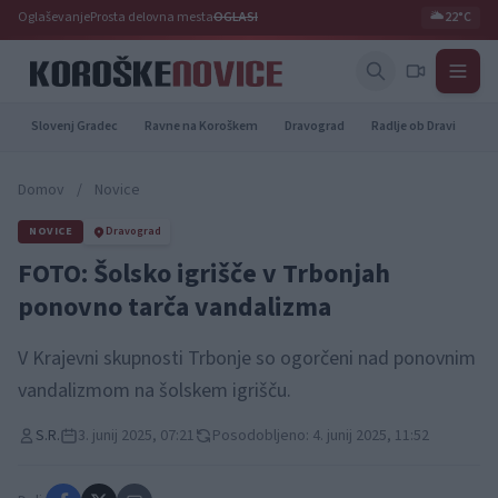
Oglaševanje
Prosta delovna mesta
OGLASI
🌥️
22°C
Slovenj Gradec
Ravne na Koroškem
Dravograd
Radlje ob Dravi
Pr
Domov
/
Novice
NOVICE
Dravograd
FOTO: Šolsko igrišče v Trbonjah
ponovno tarča vandalizma
V Krajevni skupnosti Trbonje so ogorčeni nad ponovnim
vandalizmom na šolskem igrišču.
S.R.
3. junij 2025, 07:21
Posodobljeno: 4. junij 2025, 11:52