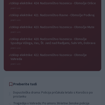
Izklop elektrike: 424. Nadzorništvo Vuzenica - Območje Orlice
⚡
pred 1 uro
Izklop elektrike: 421. Nadzorništvo Ravne - Območje Podkraj
⚡
pred 1 uro
Izklop elektrike: 423. Nadzorništvo Vuzenica - Območje Mute
⚡
pred 1 uro
Izklop elektrike: 420. Nadzorništvo Vuzenica - Območje
⚡
Spodnja Vižinga, Vas, Št. Janž nad Radljami, Suhi Vrh, Dobrava
pred 1 uro
Izklop elektrike: 422. Nadzorništvo Vuzenica - Območje
⚡
Vuhreda
pred 1 uro
Preberite tudi
Dopustniška drama: Policija pričakala letalo s Korošico po
1
pristanku
Tragedija v Vuhredu: Po umoru 36-letne ženske policija
2