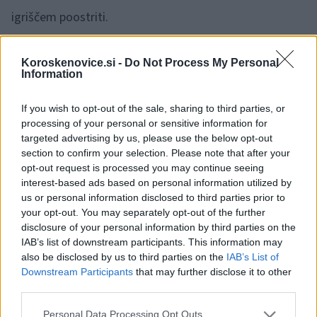
igriščem poostriti.
Vsem občanom pa sporočajo tudi
: "
Skupaj lahko
Koroskenovice.si -
Do Not Process My Personal
Information
poskrbimo, da bo igrišče spet prostor veselja, ne
razočaranja.
"
If you wish to opt-out of the sale, sharing to third parties, or
processing of your personal or sensitive information for
targeted advertising by us, please use the below opt-out
Vir: FB Krajevna skupnost Trbonje
section to confirm your selection. Please note that after your
opt-out request is processed you may continue seeing
interest-based ads based on personal information utilized by
us or personal information disclosed to third parties prior to
your opt-out. You may separately opt-out of the further
disclosure of your personal information by third parties on the
IAB’s list of downstream participants. This information may
also be disclosed by us to third parties on the
IAB’s List of
Downstream Participants
that may further disclose it to other
third parties.
Please note that this website/app uses one or more Google
Personal Data Processing Opt Outs