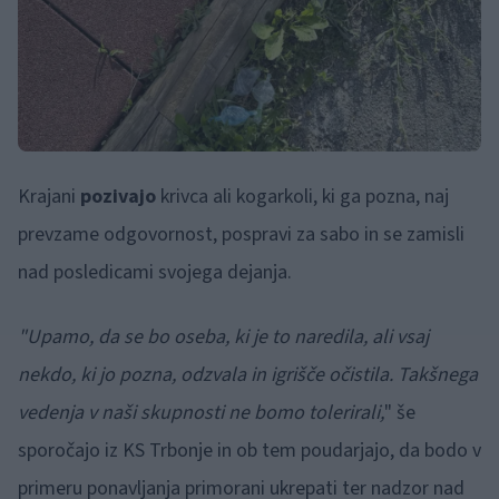
Krajani
pozivajo
krivca ali kogarkoli, ki ga pozna, naj
prevzame odgovornost, pospravi za sabo in se zamisli
nad posledicami svojega dejanja.
"Upamo, da se bo oseba, ki je to naredila, ali vsaj
nekdo, ki jo pozna, odzvala in igrišče očistila. Takšnega
vedenja v naši skupnosti ne bomo tolerirali,
" še
sporočajo iz KS Trbonje in ob tem poudarjajo, da bodo v
primeru ponavljanja primorani ukrepati ter nadzor nad