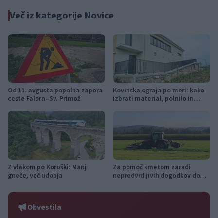
Več iz kategorije Novice
Od 11. avgusta popolna zapora
Kovinska ograja po meri: kako
ceste Falorn–Sv. Primož
izbrati material, polnilo in
izvedbo
Z vlakom po Koroški: Manj
Za pomoč kmetom zaradi
gneče, več udobja
nepredvidljivih dogodkov do
115.000 evrov sredstev
Obvestila