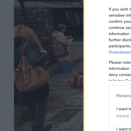
If you wish 
sensitive in
confirm you
continue se
information 
further disc
participants
Downstream 
Please note
information 
deny consent
in below Go
Persona
I want t
Opted 
I want t