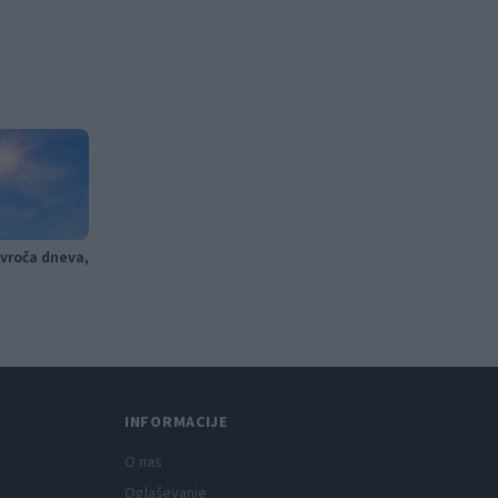
 vroča dneva,
INFORMACIJE
O nas
Oglaševanje