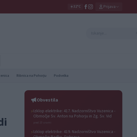
Prijava
☀️
32°C
zenica
Ribnica na Pohorju
Podvelka
Obvestila
Izklop elektrike: 417. Nadzorništvo Vuzenica -
⚡
Območje Sv. Anton na Pohorju in Zg. Sv. Vid
di
pred 10 urami
Izklop elektrike: 419. Nadzorništvo Vuzenica -
⚡