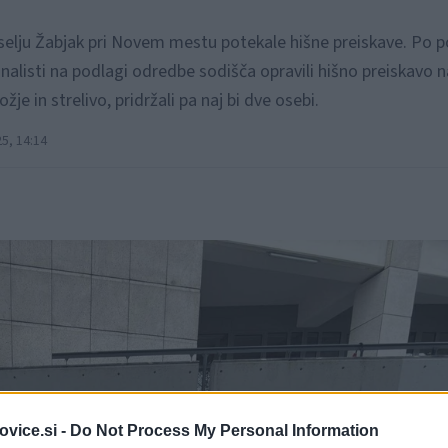
selju Žabjak pri Novem mestu potekale hišne preiskave. Po 
inalisti na podlagi odredbe sodišča opravili hišno preiskavo 
je in strelivo, pridržali pa naj bi dve osebi.
5, 14:14
vice.si -
Do Not Process My Personal Information