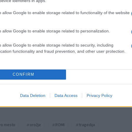
evice identifiers in apps.
o allow Google to enable storage related to functionality of the website
o allow Google to enable storage related to personalization.
o allow Google to enable storage related to security, including
cation functionality and fraud prevention, and other user protection.
k kazensko odgovoren za javno spodbujanje sovraštva, nasilja ali nestrpno
nitimi vsebinami bodo odstranjeni.
Pravila komentiranja →
CONFIRM
Data Deletion
Data Access
Privacy Policy
vo mesto
orožje
ROMI
tragedija