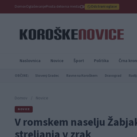
Domov
Oglaševanje
Prosta delovna mesta
Odstrani oglase
Naslovnica
Novice
Šport
Politika
Črna kron
OBČINE:
Slovenj Gradec
Ravne na Koroškem
Dravograd
Radlj
Domov
/
Novice
NOVICE
V romskem naselju Žabjak
streljanja v zrak