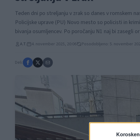
Teden dni po streljanju v zrak so danes v romskem na
Policijske uprave (PU) Novo mesto so policisti in krim
bivanja osumljencev. Po poročanju N1 naj bi zasegli orož
A.T.
4. november 2025, 20:06
Posodobljeno: 5. november 202
Deli:
Koroskeno