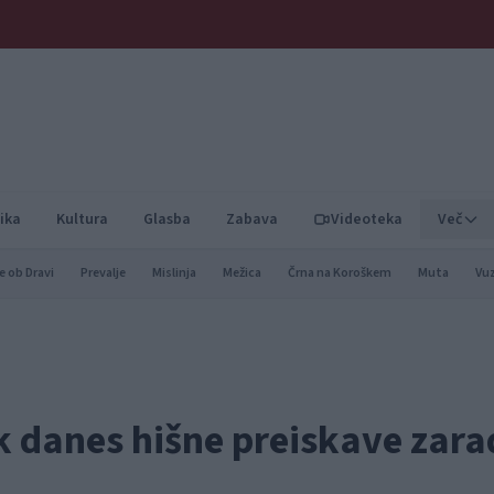
ika
Kultura
Glasba
Zabava
Videoteka
Več
e ob Dravi
Prevalje
Mislinja
Mežica
Črna na Koroškem
Muta
Vu
 danes hišne preiskave zara