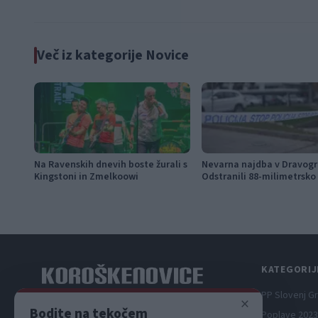
Več iz kategorije Novice
Na Ravenskih dnevih boste žurali s
Nevarna najdba v Dravogr
Kingstoni in Zmelkoowi
Odstranili 88-milimetrsko
KATEGORIJ
PP Slovenj G
×
Spletni medij koroških dogodkov.
Bodite na tekočem
Poplave 2023