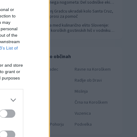
svetovnega nogometa: Del sodniške ekipe
za finale svetovnega prvenstva
sonal or
V Slovenj Gradcu ukradali kolo Santa Cruz,
4
ection to
lastnik prosi za pomoč
ou may
Koroška med kulinarično elito Slovenije:
5
 personal
Sedem koroških gostinskih hiš v vodniku
out of the
Falstaff 2026
 downstream
B’s List of
Novice po občinah
er and store
Slovenj Gradec
Ravne na Koroškem
to grant or
ed purposes
Dravograd
Radlje ob Dravi
Prevalje
Mislinja
Mežica
Črna na Koroškem
Muta
Vuzenica
Ribnica na Pohorju
Podvelka