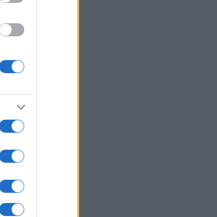
OTO:
KNMEDIA
vim
imi
po