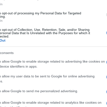
In
to opt-out of processing my Personal Data for Targeted
Simbolična fotografija
| F
ing.
In
dile
streljanju v zrak
pred enem tednom po izredni seji
o opt-out of Collection, Use, Retention, Sale, and/or Sharing
ersonal Data that Is Unrelated with the Purposes for which it
eležili člani vlade s premierjem Robertom Golobom.
lected.
Out
consents
o preiskavo
našli in zasegli predmete, povezane s kazni
o allow Google to enable storage related to advertising like cookies on
ntenzivna kriminalistična preiskava pa še poteka.
evice identifiers in apps.
o allow my user data to be sent to Google for online advertising
s.
 ki jo sumijo, da je prejšnji torek streljala v zrak, in
to allow Google to send me personalized advertising.
d tednom dni v Žabjaku posredovala policijska enota, med nj
 pobrali tulce, policija pa naj bi na odredbo za hišno preiskave 
o allow Google to enable storage related to analytics like cookies on