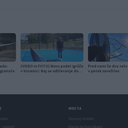
adu:
(VIDEO in FOTO) Novo padel igrišče
Pred nami še dva zelo
 granato
v Vuzenici: Naj se odštevanje do
v petek osvežitev
prvega servisa začne
E
MESTA
radec
Slovenj Gradec
 - pomoč
Ravne na Koroškem