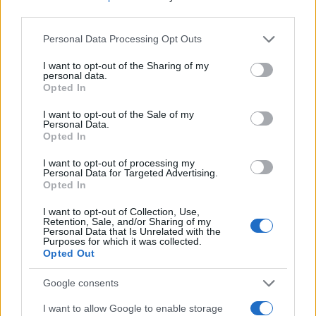
third parties.
bolnica
dihala
otrok
Ključne besede:
Please note that this website/app uses one or more Google
Personal Data Processing Opt Outs
services and may gather and store information including but
not limited to your visit or usage behaviour. You may click to
I want to opt-out of the Sharing of my
personal data.
grant or deny consent to Google and its third-party tags to
Opted In
use your data for below specified purposes in below Google
Več iz kategorije Novice
consent section.
I want to opt-out of the Sale of my
Personal Data.
Opted In
I want to opt-out of processing my
Personal Data for Targeted Advertising.
Opted In
I want to opt-out of Collection, Use,
Vlom v hišo pri Slovenj Gradcu,
Od 11. avgusta popolna zapora
Retention, Sale, and/or Sharing of my
lastniki ostali brez orodja in
ceste Falorn–Sv. Primož
Personal Data that Is Unrelated with the
modema
Purposes for which it was collected.
Opted Out
Google consents
I want to allow Google to enable storage