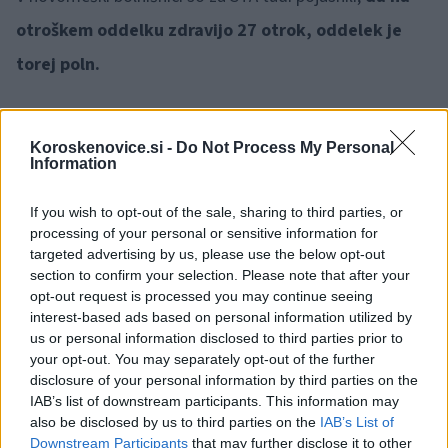
otroškem oddelku zdravijo 27 otrok, oddelek je
torej poln.
Koroskenovice.si -
Do Not Process My Personal
Information
Opozorilo:
Po 297. členu Kazenskega zakonika je
If you wish to opt-out of the sale, sharing to third parties, or
posameznik kazensko odgovoren za javno spodbujanje
processing of your personal or sensitive information for
sovraštva, nasilja ali nestrpnosti. Komentarji z žaljivimi,
targeted advertising by us, please use the below opt-out
rasističnimi, diskriminatornimi ali nezakonitimi vsebinami bodo
section to confirm your selection. Please note that after your
odstranjeni.
Pravila komentiranja →
opt-out request is processed you may continue seeing
interest-based ads based on personal information utilized by
us or personal information disclosed to third parties prior to
Failed to fetch
your opt-out. You may separately opt-out of the further
disclosure of your personal information by third parties on the
IAB’s list of downstream participants. This information may
also be disclosed by us to third parties on the
IAB’s List of
Kategorije:
Novice
Downstream Participants
that may further disclose it to other