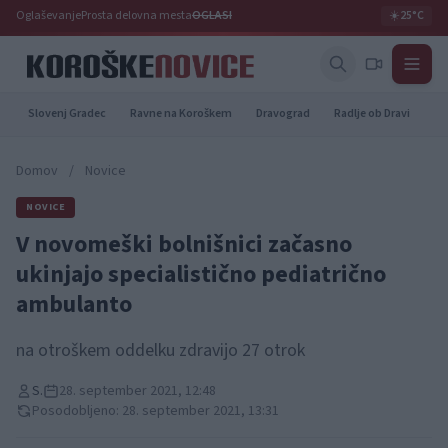
Oglaševanje
Prosta delovna mesta
OGLASI
☀️
25°C
Slovenj Gradec
Ravne na Koroškem
Dravograd
Radlje ob Dravi
Pr
Domov
/
Novice
NOVICE
V novomeški bolnišnici začasno
ukinjajo specialistično pediatrično
ambulanto
na otroškem oddelku zdravijo 27 otrok
S.
28. september 2021, 12:48
Posodobljeno: 28. september 2021, 13:31