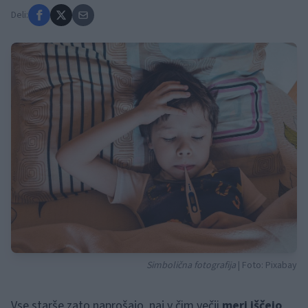
Deli:
Simbolična fotografija
| Foto: Pixabay
Vse starše zato naprošajo, naj v čim večji
meri iščejo