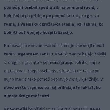
pomoč pri osebnih pediatrih na primarni ravni, v
bolnišnico pa pridejo po pomoč takrat, ko gre za
resna, življenjsko ogrožajoča stanja, oz. takrat, ko
bolniki potrebujejo hospitalizacijo
.
Kot navajajo v novomeški bolnišnici,
je vse večji naval
tudi v urgentnem centru.
V veliki meri prihajajo bolniki
iz drugih regij, zato v bolnišnici prosijo bolnike, naj se
obrnejo na svojega osebnega zdravnika oz. naj se po
nujno medicinsko pomoč odpravijo v kraju kjer živijo.
V
novomeško urgenco pa naj prihajajo le takrat, ko
nimajo druge možnosti.
V novomeški bolnišnici so za STA tudi pojasnili,
da na