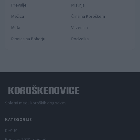
Prevalje
Mislinja
Mežica
Črna na Koroškem
Muta
Vuzenica
Ribnica na Pohorju
Podvelka
Spletni medij koroških dogodkov.
KATEGORIJE
DeSUS
Poplave 2023 - pomoč