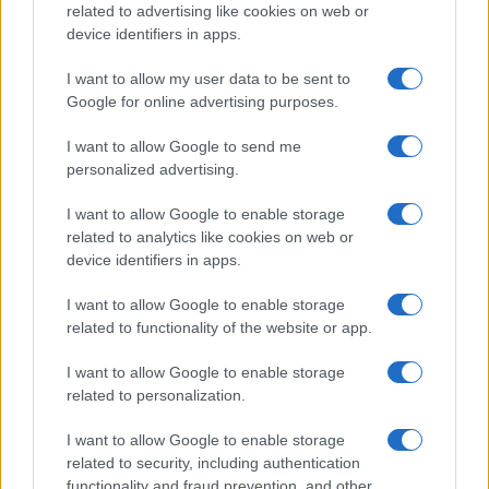
related to advertising like cookies on web or
Kovinska ograja po meri: kako
Z vlakom po Koroški: Manj
izbrati material, polnilo in
gneče, več udobja
device identifiers in apps.
izvedbo
I want to allow my user data to be sent to
Obvestila
Google for online advertising purposes.
Izklop elektrike: 424. Nadzorništvo Vuzenica - Območje Orlice
⚡
I want to allow Google to send me
pred 9 urami
personalized advertising.
Izklop elektrike: 421. Nadzorništvo Ravne - Območje Podkraj
⚡
I want to allow Google to enable storage
pred 9 urami
related to analytics like cookies on web or
Izklop elektrike: 423. Nadzorništvo Vuzenica - Območje Mute
⚡
device identifiers in apps.
pred 9 urami
I want to allow Google to enable storage
Izklop elektrike: 422. Nadzorništvo Vuzenica - Območje
⚡
Vuhreda
related to functionality of the website or app.
pred 9 urami
I want to allow Google to enable storage
Izklop elektrike: 420. Nadzorništvo Vuzenica - Območje
⚡
related to personalization.
Spodnja Vižinga, Vas, Št. Janž nad Radljami, Suhi Vrh, Dobrava
pred 9 urami
I want to allow Google to enable storage
related to security, including authentication
functionality and fraud prevention, and other