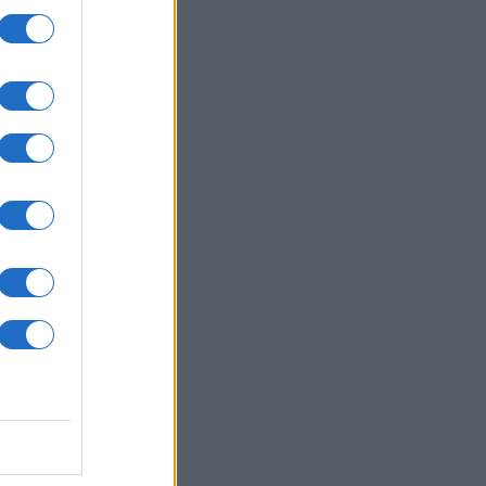
TA
0
ki
 je
1 / 6