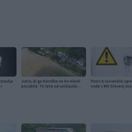
stavlja
Jutro, ki ga Koroška ne bo nikoli
Poziv k racionalni upo
a«
pozabila: Tri leta od uničujoče
vode v MO Slovenj Gra
ujme
Mislinja