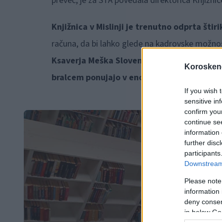
preveč, je za STA povedala direktorica Knjižni
Knjižnica v Mislinji je trenutno odprta šti
računa, da bi lahko glede na kadrovske možnos
Ksaverja Meška Slovenj Gradec ima skupno 
Koroskeno
bralcem ponujajo v enoti v Mislinji.
If you wish 
sensitive in
confirm you
continue se
information 
further disc
participants
Downstream 
Please note
information 
deny consent
in below Go