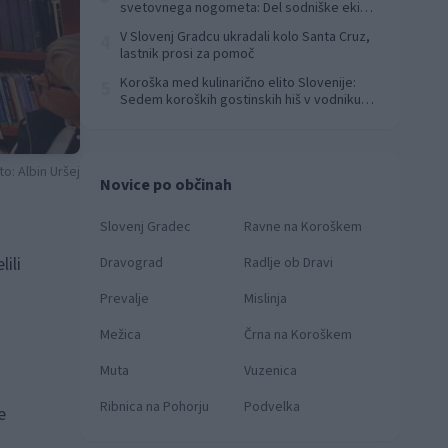
svetovnega nogometa: Del sodniške ekipe
za finale svetovnega prvenstva
V Slovenj Gradcu ukradali kolo Santa Cruz,
4
lastnik prosi za pomoč
Koroška med kulinarično elito Slovenije:
5
Sedem koroških gostinskih hiš v vodniku
Falstaff 2026
to: Albin Uršej
Novice po občinah
Slovenj Gradec
Ravne na Koroškem
ili
Dravograd
Radlje ob Dravi
Prevalje
Mislinja
Mežica
Črna na Koroškem
Muta
Vuzenica
Ribnica na Pohorju
Podvelka
e