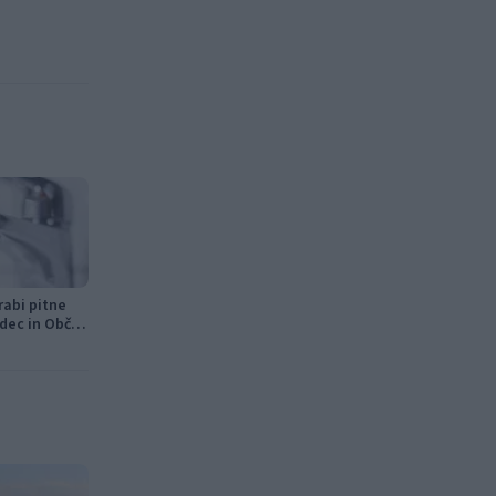
rabi pitne
dec in Občini