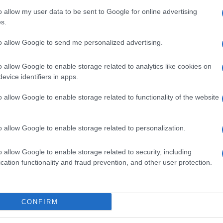
i je financirala Občina Mislinja
s pomočjo sredstev
o allow my user data to be sent to Google for online advertising
s.
stori knjižnice so bili že od prej v lasti občine, potrebne
to allow Google to send me personalized advertising.
ova oprema pa so skupno stali okoli 320.000 (z DDV), je za S
i
Mislinja
Boris Kamenik. Od skupnega zneska je okoli 62.00
o allow Google to enable storage related to analytics like cookies on
e k naložbi dodala občina.
evice identifiers in apps.
o allow Google to enable storage related to functionality of the website
rostore, pa je občina v prejšnjih
o allow Google to enable storage related to personalization.
elka vrtca in s tem rešila prostorsko stisko bližnjega vrtca, 
nove vrtčevske prostore je stala okoli 300.000 evrov, od tega
o allow Google to enable storage related to security, including
cation functionality and fraud prevention, and other user protection.
ministrstva za izobraževanje, znanost in šport, je povedal
vrtca stopili v začetku oktobra.
CONFIRM