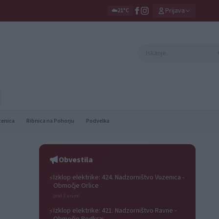
Prijava
☁️
21°C
zenica
Ribnica na Pohorju
Podvelka
Obvestila
Izklop elektrike: 424. Nadzorništvo Vuzenica -
⚡
Območje Orlice
pred 3 urami
Izklop elektrike: 421. Nadzorništvo Ravne -
⚡