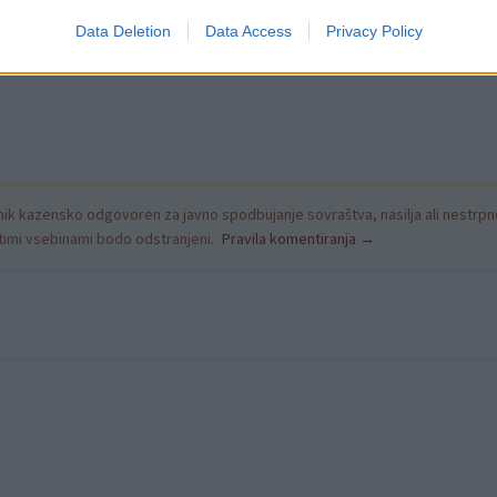
Data Deletion
Data Access
Privacy Policy
k kazensko odgovoren za javno spodbujanje sovraštva, nasilja ali nestrpno
nitimi vsebinami bodo odstranjeni.
Pravila komentiranja →