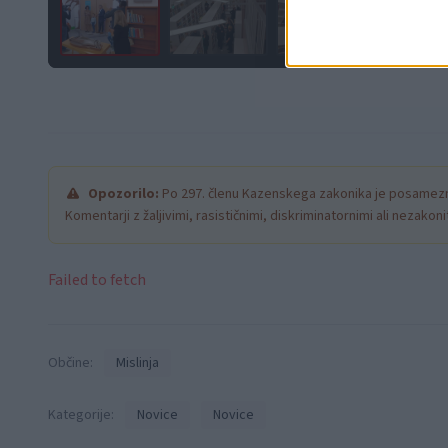
Opozorilo:
Po 297. členu Kazenskega zakonika je posamezni
Komentarji z žaljivimi, rasističnimi, diskriminatornimi ali nezako
Failed to fetch
Občine:
Mislinja
Kategorije:
Novice
Novice