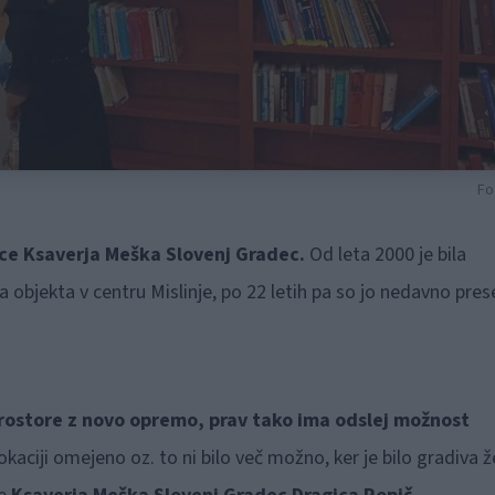
Fo
nice Ksaverja Meška Slovenj Gradec.
Od leta 2000 je bila
jekta v centru Mislinje, po 22 letih pa so jo nedavno presel
 prostore z novo opremo, prav tako ima odslej možnost
 lokaciji omejeno oz. to ni bilo več možno, ker je bilo gradiva ž