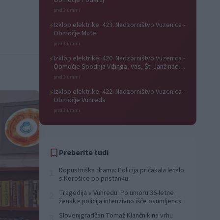
Območje Podkraj
pred 3 urami
Izklop elektrike: 423. Nadzorništvo Vuzenica -
⚡
Območje Mute
pred 3 urami
Izklop elektrike: 420. Nadzorništvo Vuzenica -
⚡
Območje Spodnja Vižinga, Vas, Št. Janž nad
Radljami, Suhi Vrh, Dobrava
pred 3 urami
Izklop elektrike: 422. Nadzorništvo Vuzenica -
⚡
Območje Vuhreda
pred 3 urami
Preberite tudi
Dopustniška drama: Policija pričakala letalo
1
s Korošico po pristanku
Tragedija v Vuhredu: Po umoru 36-letne
2
ženske policija intenzivno išče osumljenca
Slovenjgradčan Tomaž Klančnik na vrhu
3