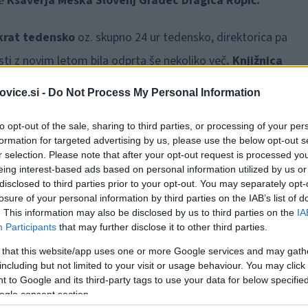
ce
Ksaverja Meška Slovenj Gradec Dragica Ropič.
rikrat tedensko
oz. skupno 24 ur tedensko, direktorica pa
ti z novim letom bila odprta še nekoliko več
. Knjižnica
okoli 114.000 enot gradiva, približno petino od tega g
vice.si -
Do Not Process My Personal Information
to opt-out of the sale, sharing to third parties, or processing of your per
formation for targeted advertising by us, please use the below opt-out s
r selection. Please note that after your opt-out request is processed y
eing interest-based ads based on personal information utilized by us or
disclosed to third parties prior to your opt-out. You may separately opt-
losure of your personal information by third parties on the IAB’s list of
. This information may also be disclosed by us to third parties on the
IA
Participants
that may further disclose it to other third parties.
 that this website/app uses one or more Google services and may gath
including but not limited to your visit or usage behaviour. You may click 
 to Google and its third-party tags to use your data for below specifi
ogle consent section.