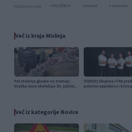
KNJIŽNICA
novost
otvoritev
Ključne besede:
Več iz kraja Mislinja
Pol stoletja glasbe na tromeji:
(VIDEO) Skupina iTAK pred
Graška Gora obeležuje 50. jubilejni
poletno uspešnico »Srnic
festival narodno-zabavne glasbe
Več iz kategorije Novice