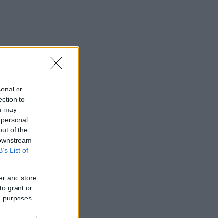
a
sonal or
ection to
ou may
 personal
out of the
 downstream
B’s List of
er and store
to grant or
ed purposes