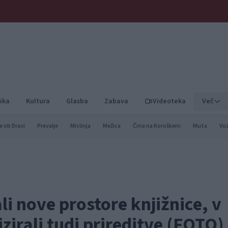
ika
Kultura
Glasba
Zabava
Videoteka
Več
e ob Dravi
Prevalje
Mislinja
Mežica
Črna na Koroškem
Muta
Vu
li nove prostore knjižnice, v
zirali tudi prireditve (FOTO)