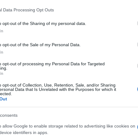
l Data Processing Opt Outs
o opt-out of the Sharing of my personal data.
In
o opt-out of the Sale of my Personal Data.
In
to opt-out of processing my Personal Data for Targeted
ing.
o okoli 6300 aktivnih članov,
tisti, ki so aktivni
In
 direktorice letno izposodijo okoli 50.000 enot gradiva.
o opt-out of Collection, Use, Retention, Sale, and/or Sharing
ersonal Data that Is Unrelated with the Purposes for which it
 ima trenutno 13 zaposlenih in ima poleg
mislinjske
in
lected.
Out
u, kjer sta ti urejeni v tamkajšnjih šolah.
consents
Preizk
o allow Google to enable storage related to advertising like cookies on
evice identifiers in apps.