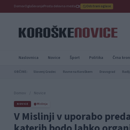
Domov
Oglaševanje
Prosta delovna mesta
Odstrani oglase
Naslovnica
Novice
Šport
Politika
Črna kron
OBČINE:
Slovenj Gradec
Ravne na Koroškem
Dravograd
Radlj
Domov
/
Novice
NOVICE
Mislinja
V Mislinji v uporabo preda
katerih bodo lahko organi