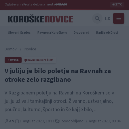
Oglaševanje
Prosta delovna mesta
OGLASI
☀️
27°C
Slovenj Gradec
Ravne na Koroškem
Dravograd
Radlje ob Dravi
Pr
Domov
/
Novice
NOVICE
Ravne na Koroškem
V juliju je bilo poletje na Ravnah za
otroke zelo razgibano
V Razgibanem poletju na Ravnah na Koroškem so v
juliju uživali tamkajšnji otroci. Živahno, ustvarjalno,
poučno, kulturno, športno in še kaj je bilo, ...
A.V.
1. avgust 2023, 10:11
Posodobljeno: 2. avgust 2023, 09:04