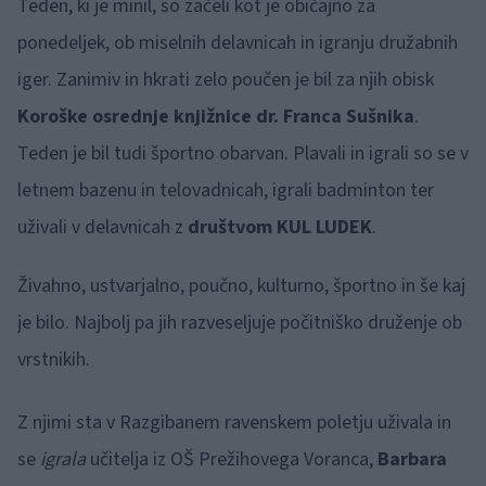
Teden, ki je minil, so začeli kot je običajno za
ponedeljek, ob miselnih delavnicah in igranju družabnih
iger. Zanimiv in hkrati zelo poučen je bil za njih obisk
Koroške osrednje knjižnice dr. Franca Sušnika
.
Teden je bil tudi športno obarvan. Plavali in igrali so se v
letnem bazenu in telovadnicah, igrali badminton ter
uživali v delavnicah z
društvom KUL LUDEK
.
Živahno, ustvarjalno, poučno, kulturno, športno in še kaj
je bilo. Najbolj pa jih razveseljuje počitniško druženje ob
vrstnikih.
Z njimi sta v Razgibanem ravenskem poletju uživala in
se
igrala
učitelja iz OŠ Prežihovega Voranca,
Barbara