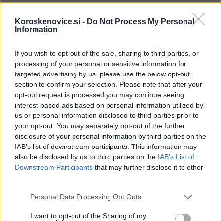
Failed to fetch
Koroskenovice.si -
Do Not Process My Personal
Information
If you wish to opt-out of the sale, sharing to third parties, or
Občine:
Ravne na Koroškem
processing of your personal or sensitive information for
targeted advertising by us, please use the below opt-out
section to confirm your selection. Please note that after your
Kategorije:
Novice
Novice
opt-out request is processed you may continue seeing
interest-based ads based on personal information utilized by
Ravne na Koroškem
Ključne besede:
us or personal information disclosed to third parties prior to
your opt-out. You may separately opt-out of the further
Koroška osrednja knjižnica dr. Franca Sušnika
disclosure of your personal information by third parties on the
IAB’s list of downstream participants. This information may
poletje na ravnah
also be disclosed by us to third parties on the
IAB’s List of
Downstream Participants
that may further disclose it to other
third parties.
Please note that this website/app uses one or more Google
Več iz kraja Ravne na Koroškem
Personal Data Processing Opt Outs
services and may gather and store information including but
not limited to your visit or usage behaviour. You may click to
I want to opt-out of the Sharing of my