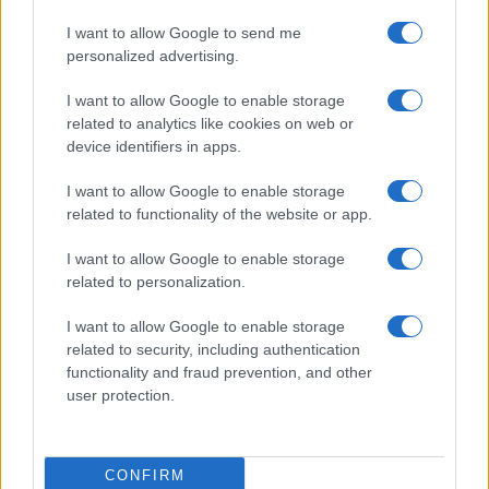
I want to allow Google to send me
personalized advertising.
V OTP banki opozarjajo na
V torek ob nespremenjenih
I want to allow Google to enable storage
zlorabe plačilnih kartic s
dajatvah občutna pocenitev
skimmingom
goriv
related to analytics like cookies on web or
device identifiers in apps.
I want to allow Google to enable storage
related to functionality of the website or app.
Na Koroško prihaja
Plohe in nevihte bodo do
I want to allow Google to enable storage
avtomobilski spektakel:
večera zajele večji del države
related to personalization.
Rohnenje motorjev, dvoboji na
progah in atraktivni Car Meet
I want to allow Google to enable storage
Obvestila
related to security, including authentication
functionality and fraud prevention, and other
Izklop elektrike: 426. Nadzorništvo Vuzenica - Območje Sv.
⚡
user protection.
Anton na Pohorju
pred 16 urami
Izklop elektrike: 425. Nadzorništvo Vuzenica - Območje
⚡
CONFIRM
Vuhred