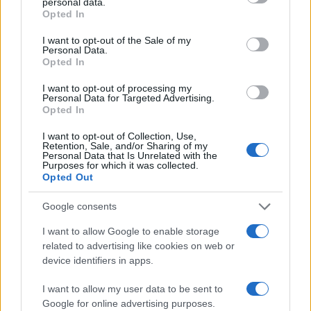
personal data.
grant or deny consent to Google and its third-party tags to
Opted In
use your data for below specified purposes in below Google
consent section.
I want to opt-out of the Sale of my
Personal Data.
Opted In
Freestyle navdušuje s poletno
Kovinska ograja po meri: kako
prilagojenimi cenami koles
izbrati material, polnilo in
I want to opt-out of processing my
Personal Data for Targeted Advertising.
izvedbo
Opted In
I want to opt-out of Collection, Use,
Retention, Sale, and/or Sharing of my
Personal Data that Is Unrelated with the
Purposes for which it was collected.
Opted Out
Koroške reke so opazno upadle,
Z vlakom po Koroški: Manj
zadnja dva tedna skoraj brez
gneče, več udobja
Google consents
dežja
I want to allow Google to enable storage
related to advertising like cookies on web or
Več iz kategorije Novice
device identifiers in apps.
I want to allow my user data to be sent to
Google for online advertising purposes.