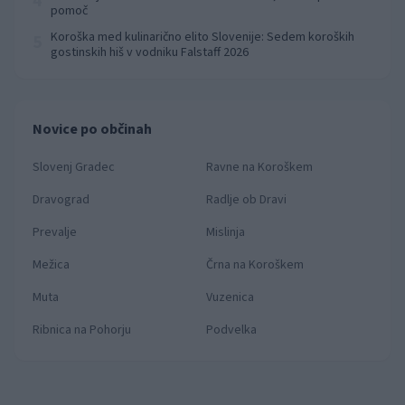
4
pomoč
Koroška med kulinarično elito Slovenije: Sedem koroških
5
gostinskih hiš v vodniku Falstaff 2026
Novice po občinah
Slovenj Gradec
Ravne na Koroškem
Dravograd
Radlje ob Dravi
Prevalje
Mislinja
Mežica
Črna na Koroškem
Muta
Vuzenica
Ribnica na Pohorju
Podvelka