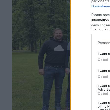
participants
Downstream 
Please note
information 
deny consent
in below Go
Persona
I want t
Opted 
I want t
Opted 
I want 
Advertis
Opted 
I want t
of my P
was col