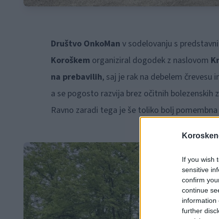
Društvo OnkoMan
v sodelovanju s predstavnik
Koroškem
organiziral dogodek z naslovom
Kr
na prebavilih
, saj je rak na debelem črevesu i
a se pogosto razvija brez očitnih bolezenskih 
Ravno zaradi tega je še toliko bolj pomembna 
Koroskeno
If you wish 
sensitive in
confirm you
continue se
information 
further disc