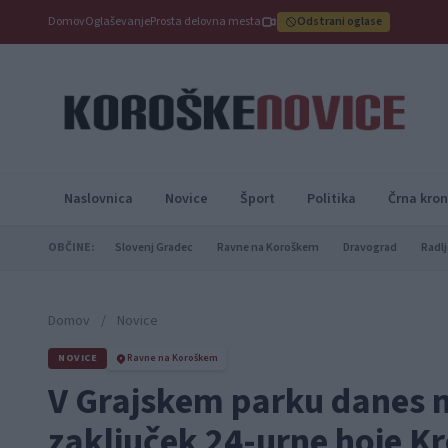
Domov
Oglaševanje
Prosta delovna mesta
Odstrani oglase
Naslovnica
Novice
Šport
Politika
Črna kron
OBČINE:
Slovenj Gradec
Ravne na Koroškem
Dravograd
Radlj
Domov
/
Novice
NOVICE
Ravne na Koroškem
V Grajskem parku danes 
zaključek 24-urne hoje Kr