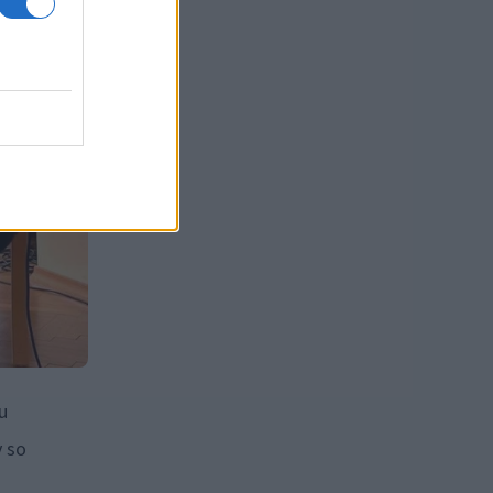
u
v so