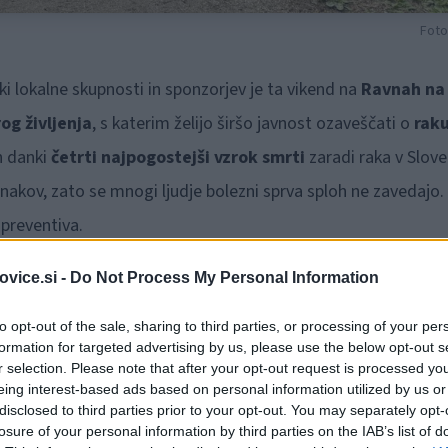
Foto
i lokalne skupnosti in sponzorjev je ta vikend na
Ravnah na
og življenja
, s katerim želijo širšo javnost ozaveščati o
rak
n danki
četrti najpogostejši vzrok smrti
zaradi raka v Sloven
znakov, zato se mnogi ljudje bolezni sprva sploh ne zavedajo.
preventiva.
vice.si -
Do Not Process My Personal Information
to opt-out of the sale, sharing to third parties, or processing of your per
formation for targeted advertising by us, please use the below opt-out s
r selection. Please note that after your opt-out request is processed y
eing interest-based ads based on personal information utilized by us or
disclosed to third parties prior to your opt-out. You may separately opt-
losure of your personal information by third parties on the IAB’s list of