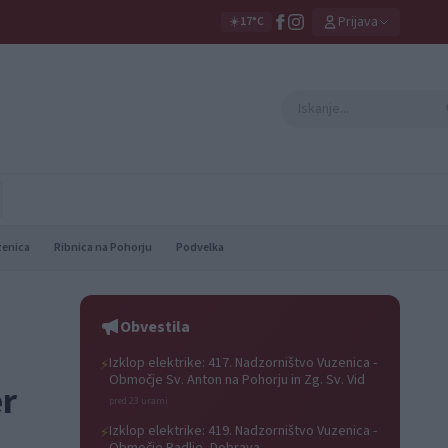
Prijava
☀️
17°C
zenica
Ribnica na Pohorju
Podvelka
Obvestila
Izklop elektrike: 417. Nadzorništvo Vuzenica -
⚡
Območje Sv. Anton na Pohorju in Zg. Sv. Vid
er
pred 23 urami
Izklop elektrike: 419. Nadzorništvo Vuzenica -
⚡