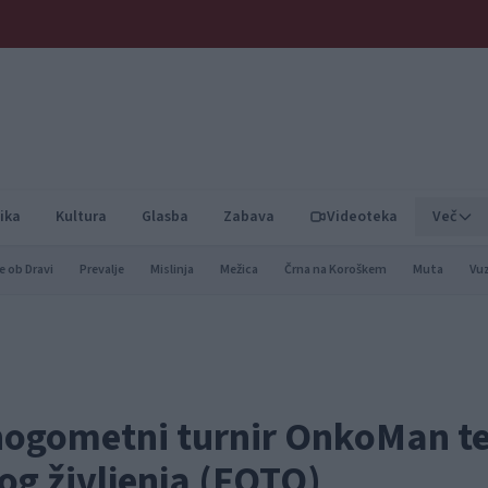
ika
Kultura
Glasba
Zabava
Videoteka
Več
e ob Dravi
Prevalje
Mislinja
Mežica
Črna na Koroškem
Muta
Vu
nogometni turnir OnkoMan t
og življenja (FOTO)