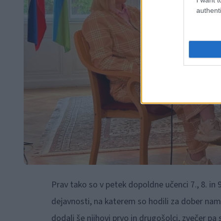
authenti
Prav tako so v petek dopoldne učenci 7., 8. in 
dejavnosti, na katerem so hodili za dober nam
dodali še njihovi prvo in drugošolci, zvečer pa 