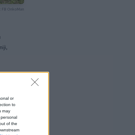
: FB OnkoMan
u
iji,
sonal or
ection to
ou may
 personal
out of the
 downstream