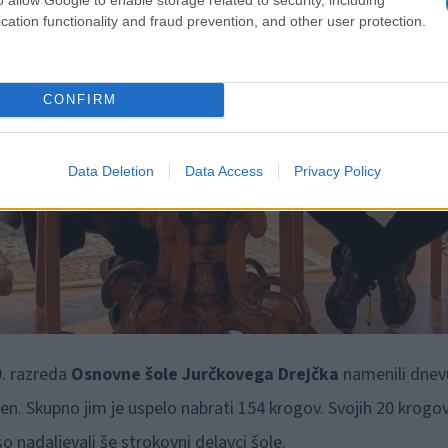
cation functionality and fraud prevention, and other user protection.
CONFIRM
Data Deletion
Data Access
Privacy Policy
9. razreda
Osnovne šole Jurčkovega Drejčka
namenili dnev
en. Skupno jim je uspelo nabrati 154 krogov. Svojih 20 krogo
so nadaljevali še strokovni delavci šole.