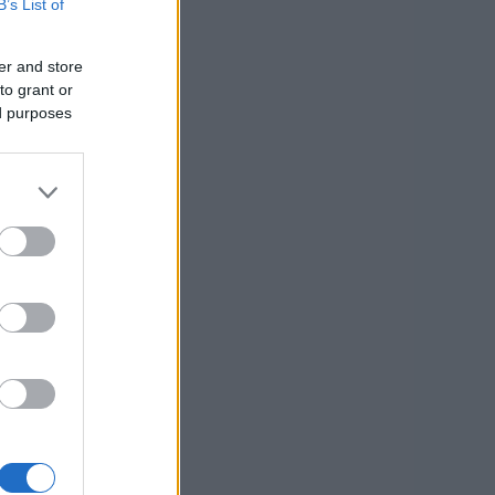
B’s List of
er and store
to grant or
ed purposes