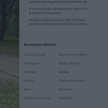
svetovnega nogometa: Del sodniške ekipe
za finale svetovnega prvenstva
V Slovenj Gradcu ukradali kolo Santa Cruz,
4
lastnik prosi za pomoč
Koroška med kulinarično elito Slovenije:
5
Sedem koroških gostinskih hiš v vodniku
Falstaff 2026
Novice po občinah
Slovenj Gradec
Ravne na Koroškem
Dravograd
Radlje ob Dravi
Prevalje
Mislinja
Mežica
Črna na Koroškem
Muta
Vuzenica
Ribnica na Pohorju
Podvelka