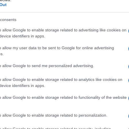
Out
la miza o zagovorništvu in presejalnih programih v sklopu Kr
consents
z Ministrstvom za zdravje in Nacionalnim inštitutom za javno
o allow Google to enable storage related to advertising like cookies on
mbam in napredku samo v sodelovanju med nami.
evice identifiers in apps.
o allow my user data to be sent to Google for online advertising
s.
to allow Google to send me personalized advertising.
o allow Google to enable storage related to analytics like cookies on
evice identifiers in apps.
o allow Google to enable storage related to functionality of the website
o allow Google to enable storage related to personalization.
o allow Google to enable storage related to security, including