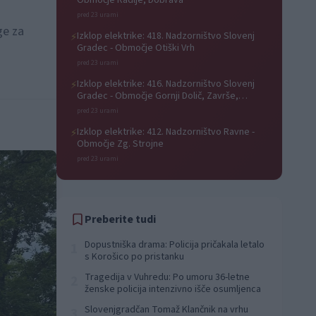
Območje Radlje, Dobrava
pred 23 urami
ge za
Izklop elektrike: 418. Nadzorništvo Slovenj
⚡
Gradec - Območje Otiški Vrh
pred 23 urami
Izklop elektrike: 416. Nadzorništvo Slovenj
⚡
Gradec - Območje Gornji Dolič, Završe,
Kozjak, Tolsti vrh pri Mislinji, Srednji Dolič,
pred 23 urami
Paka
Izklop elektrike: 412. Nadzorništvo Ravne -
⚡
Območje Zg. Strojne
pred 23 urami
Preberite tudi
Dopustniška drama: Policija pričakala letalo
1
s Korošico po pristanku
Tragedija v Vuhredu: Po umoru 36-letne
2
ženske policija intenzivno išče osumljenca
Slovenjgradčan Tomaž Klančnik na vrhu
3