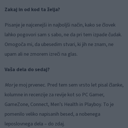
Zakaj in od kod ta želja?
Pisanje je najcenejši in najboljši način, kako se človek
lahko pogovori sam s sabo, ne da pri tem izpade čudak.
Omogoča mi, da ubesedim stvari, ki jih ne znam, ne
upam ali ne zmorem izreči na glas.
Vaša dela do sedaj?
Mor
je moj prvenec. Pred tem sem vrsto let pisal članke,
kolumne in recenzije za revije kot so PC Gamer,
GameZone, Connect, Men’s Health in Playboy. To je
pomenilo veliko napisanih besed, a nobenega
leposlovnega dela – do zdaj.