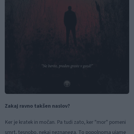
Zakaj ravno takšen naslov?
Ker je kratek in močan. Pa tudi zato, ker "mor" pomeni
smrt, tesnobo, nekaj neznanega. To popolnoma ujame