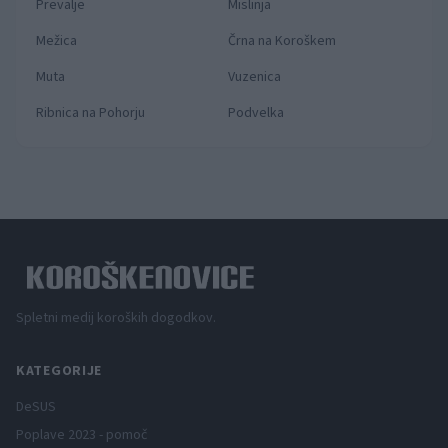
Prevalje
Mislinja
Mežica
Črna na Koroškem
Muta
Vuzenica
Ribnica na Pohorju
Podvelka
Spletni medij koroških dogodkov.
KATEGORIJE
DeSUS
Poplave 2023 - pomoč