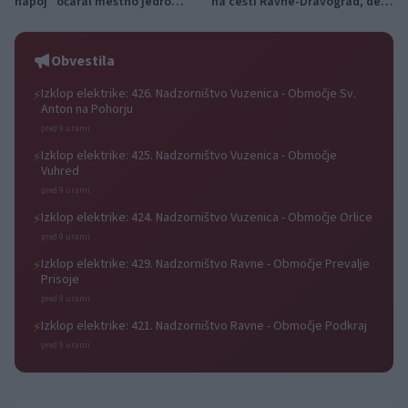
napoj" očaral mestno jedro
na cesti Ravne-Dravograd, dela
Slovenj Gradca
intenzivno napredujejo
Obvestila
Izklop elektrike: 426. Nadzorništvo Vuzenica - Območje Sv.
⚡
Anton na Pohorju
pred 9 urami
Izklop elektrike: 425. Nadzorništvo Vuzenica - Območje
⚡
Vuhred
pred 9 urami
Izklop elektrike: 424. Nadzorništvo Vuzenica - Območje Orlice
⚡
pred 9 urami
Izklop elektrike: 429. Nadzorništvo Ravne - Območje Prevalje
⚡
Prisoje
pred 9 urami
Izklop elektrike: 421. Nadzorništvo Ravne - Območje Podkraj
⚡
pred 9 urami