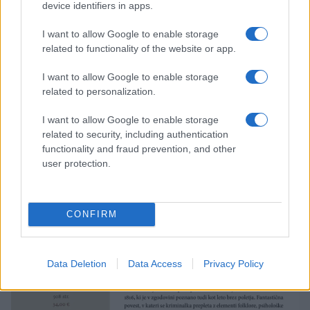
slovenski vasici in hitro zdrsne v temačne globine
device identifiers in apps.
skrivnosti, osebnih zamer in nadnaravnih sil.
Roman
I want to allow Google to enable storage
raziskuje notranje boje,
kjer razum popušča pred
related to functionality of the website or app.
neznanim, vera razpada pod težo dvoma, in žrtvovanje
I want to allow Google to enable storage
related to personalization.
postane cena za odrešitev. Preplet psihološkega
trilerja, folklore in grozljivke.
I want to allow Google to enable storage
related to security, including authentication
functionality and fraud prevention, and other
user protection.
CONFIRM
Data Deletion
Data Access
Privacy Policy