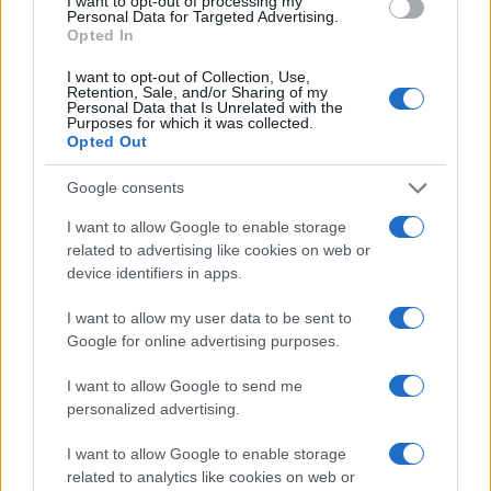
I want to opt-out of processing my
Personal Data for Targeted Advertising.
Opted In
Sem iz tistih časov, ko smo si bolj kot ljudi za vzor
I want to opt-out of Collection, Use,
jemali vrednote. Moje so radovednost, spoštovanje in
Retention, Sale, and/or Sharing of my
Personal Data that Is Unrelated with the
zmernost.
Purposes for which it was collected.
Opted Out
Kaj pa vi radi prebirate?
Google consents
I want to allow Google to enable storage
related to advertising like cookies on web or
device identifiers in apps.
Zgodbe, ki ne povedo vsega. Tiste, ki nekaj pustijo
skritega. Lahko so klasične ali sodobne – če me
I want to allow my user data to be sent to
Google for online advertising purposes.
zadenejo v dušo, ni pomembno, s katere police so.
I want to allow Google to send me
personalized advertising.
Mor
je fantazijska povest, postavljena v leto 1816 –
znano kot leto brez poletja. Začne se z umorom v speči
I want to allow Google to enable storage
related to analytics like cookies on web or