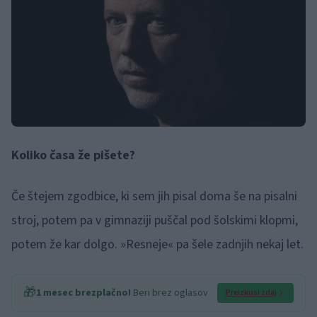
Koliko časa že pišete?
Če štejem zgodbice, ki sem jih pisal doma še na pisalni
stroj, potem pa v gimnaziji puščal pod šolskimi klopmi,
potem že kar dolgo. »Resneje« pa šele zadnjih nekaj let.
🎁
1 mesec brezplačno!
Beri brez oglasov
Preizkusi zdaj