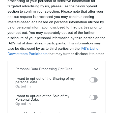
šef.
processing of your personal or sensitive information for
targeted advertising by us, please use the below opt-out
section to confirm your selection. Please note that after your
So se vam otroške sanje uresničile? Kaj si želite v
opt-out request is processed you may continue seeing
prihodnje?
interest-based ads based on personal information utilized by
us or personal information disclosed to third parties prior to
your opt-out. You may separately opt-out of the further
Vedno sem si želel napisati nekaj, kar bi kdo tudi
disclosure of your personal information by third parties on the
IAB’s list of downstream participants. This information may
prebral. To se zdaj dogaja. V prihodnje si želim
also be disclosed by us to third parties on the
IAB’s List of
predvsem pisati naprej.
Downstream Participants
that may further disclose it to other
third parties.
Kakšna je vaša največja želja?
Please note that this website/app uses one or more Google
Personal Data Processing Opt Outs
services and may gather and store information including but
not limited to your visit or usage behaviour. You may click to
I want to opt-out of the Sharing of my
Da bi lahko čim več časa posvetil stvarem, ki imajo
personal data.
grant or deny consent to Google and its third-party tags to
Opted In
zame smisel. In da bi slišal vsaj dva bralca reči: "Ta
use your data for below specified purposes in below Google
consent section.
I want to opt-out of the Sale of my
knjiga mi je bila pa res všeč."
Personal Data.
Opted In
Kdo je vaš vzornik?