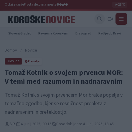
Oglaševanje
Prosta delovna mesta
OGLASI
☀️
28°C
Slovenj Gradec
Ravne na Koroškem
Dravograd
Radlje ob Dravi
Pr
Domov
/
Novice
NOVICE
Prevalje
Tomaž Kotnik o svojem prvencu MOR:
V temi med razumom in nadnaravnim
Tomaž Kotnik s svojim prvencem Mor bralce popelje v
temačno zgodbo, kjer se resničnost prepleta z
nadnaravnim in preteklostjo.
S.R.
4. junij 2025, 09:15
Posodobljeno: 4. junij 2025, 18:45