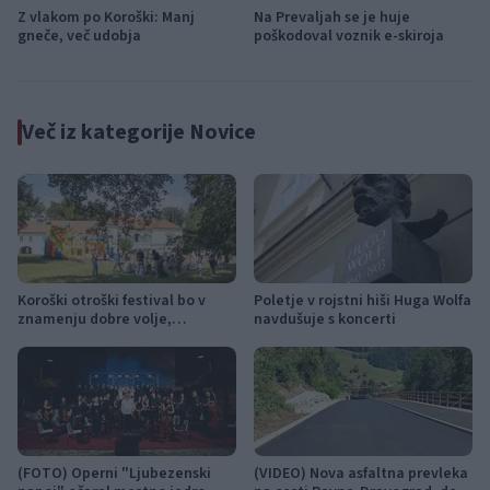
Z vlakom po Koroški: Manj
Na Prevaljah se je huje
gneče, več udobja
poškodoval voznik e-skiroja
Več iz kategorije Novice
Koroški otroški festival bo v
Poletje v rojstni hiši Huga Wolfa
znamenju dobre volje,
navdušuje s koncerti
ustvarjanja in dogodivščin
(FOTO) Operni "Ljubezenski
(VIDEO) Nova asfaltna prevleka