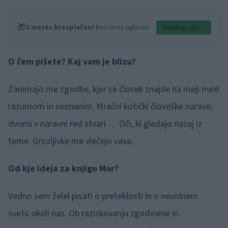
🎁
1 mesec brezplačno!
Beri brez oglasov
Preizkusi zdaj
O čem pišete? Kaj vam je blizu?
Zanimajo me zgodbe, kjer se človek znajde na meji med
razumom in neznanim. Mračni kotički človeške narave,
dvomi v naravni red stvari … Oči, ki gledajo nazaj iz
teme. Grozljivke me vlečejo vase.
Od kje ideja za knjigo Mor?
Vedno sem želel pisati o preteklosti in o nevidnem
svetu okoli nas. Ob raziskovanju zgodovine in