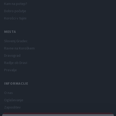
Kam na potep?
Dobro počutje
Korošci v tujini
MESTA
Slovenj Gradec
Ravne na Koroškem
Dravograd
Radlje ob Dravi
Prevalje
INFORMACIJE
O nas
Oglaševanje
Zaposlitev
Pravno obvestilo