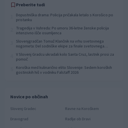
Preberite tudi
Dopustniška drama: Policija pričakala letalo s Korošico po
1
pristanku
Tragedija v Vuhredu: Po umoru 36-letne ženske policija
2
intenzivno išče osumljenca
Slovenjgradčan Tomaž Klančnik na vrhu svetovnega
3
nogometa: Del sodniške ekipe za finale svetovnega
prvenstva
V Slovenj Gradcu ukradali kolo Santa Cruz, lastnik prosi za
4
pomoč
Koroška med kulinarično elito Slovenije: Sedem koroških
5
gostinskih hiš v vodniku Falstaff 2026
Novice po občinah
Slovenj Gradec
Ravne na Koroškem
Dravograd
Radlje ob Dravi