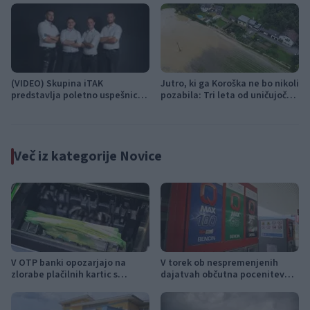
zabavne glasbe
(VIDEO) Skupina iTAK
Jutro, ki ga Koroška ne bo nikoli
predstavlja poletno uspešnico
pozabila: Tri leta od uničujoče
»Srnica«
ujme
Več iz kategorije Novice
V OTP banki opozarjajo na
V torek ob nespremenjenih
zlorabe plačilnih kartic s
dajatvah občutna pocenitev
skimmingom
goriv