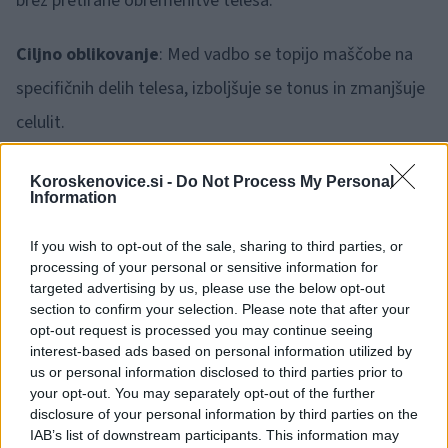
brez pretirane obremenitve telesa.
Ciljno oblikovanje
: Med vadbo se topijo maščobe na
specifičnih delih telesa, izboljšuje se tonus in zmanjšuje
celulit.
Kriolipoliza: zmanjševanje maščobnih oblog brez
Koroskenovice.si -
Do Not Process My Personal
Information
kirurgije
If you wish to opt-out of the sale, sharing to third parties, or
Kriolipoliza je neinvazivna metoda za odstranjevanje
processing of your personal or sensitive information for
targeted advertising by us, please use the below opt-out
trdovratnih maščobnih oblog. Postopek deluje tako, da
section to confirm your selection. Please note that after your
hladi maščobne celice do točke, kjer se uničijo, telo pa
opt-out request is processed you may continue seeing
interest-based ads based on personal information utilized by
jih postopoma naravno odstrani. Idealna je za
us or personal information disclosed to third parties prior to
your opt-out. You may separately opt-out of the further
oblikovanje telesa, še posebej na predelih, kot so
disclosure of your personal information by third parties on the
trebuh, boki, stegna in podbradek. Brez bolečin, brez
IAB’s list of downstream participants. This information may