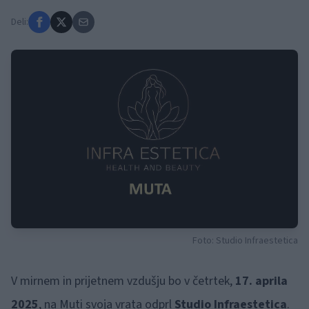
Deli:
Foto: Studio Infraestetica
V mirnem in prijetnem vzdušju bo v četrtek,
17. aprila
2025
, na Muti svoja vrata odprl
Studio Infraestetica
.