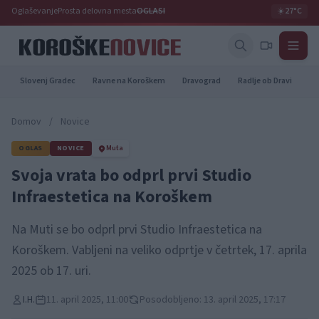
Oglaševanje
Prosta delovna mesta
OGLASI
☀️
27°C
Slovenj Gradec
Ravne na Koroškem
Dravograd
Radlje ob Dravi
Pr
Domov
/
Novice
OGLAS
NOVICE
Muta
Svoja vrata bo odprl prvi Studio
Infraestetica na Koroškem
Na Muti se bo odprl prvi Studio Infraestetica na
Koroškem. Vabljeni na veliko odprtje v četrtek, 17. aprila
2025 ob 17. uri.
I.H.
11. april 2025, 11:00
Posodobljeno: 13. april 2025, 17:17