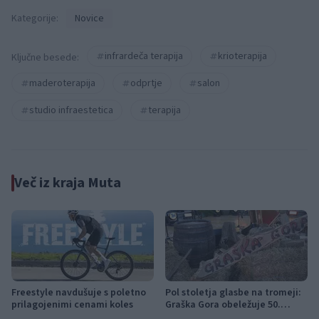
Kategorije:
Novice
infrardeča terapija
krioterapija
Ključne besede:
maderoterapija
odprtje
salon
studio infraestetica
terapija
Več iz kraja Muta
Freestyle navdušuje s poletno
Pol stoletja glasbe na tromeji:
prilagojenimi cenami koles
Graška Gora obeležuje 50.
jubilejni festival narodno-