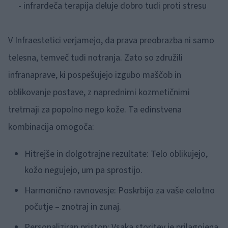
- infrardeča terapija deluje dobro tudi proti stresu
V Infraestetici verjamejo, da prava preobrazba ni samo
telesna, temveč tudi notranja. Zato so združili
infranaprave, ki pospešujejo izgubo maščob in
oblikovanje postave, z naprednimi kozmetičnimi
tretmaji za popolno nego kože. Ta edinstvena
kombinacija omogoča:
Hitrejše in dolgotrajne rezultate: Telo oblikujejo,
kožo negujejo, um pa sprostijo.
Harmonično ravnovesje: Poskrbijo za vaše celotno
počutje – znotraj in zunaj.
Personaliziran pristop: Vsaka storitev je prilagojena