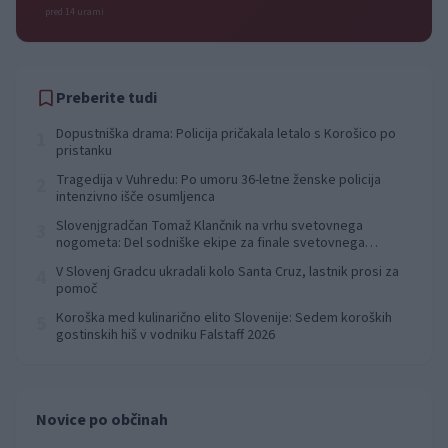
pred 14 urami
Preberite tudi
Dopustniška drama: Policija pričakala letalo s Korošico po
1
pristanku
Tragedija v Vuhredu: Po umoru 36-letne ženske policija
2
intenzivno išče osumljenca
Slovenjgradčan Tomaž Klančnik na vrhu svetovnega
3
nogometa: Del sodniške ekipe za finale svetovnega
prvenstva
V Slovenj Gradcu ukradali kolo Santa Cruz, lastnik prosi za
4
pomoč
Koroška med kulinarično elito Slovenije: Sedem koroških
5
gostinskih hiš v vodniku Falstaff 2026
Novice po občinah