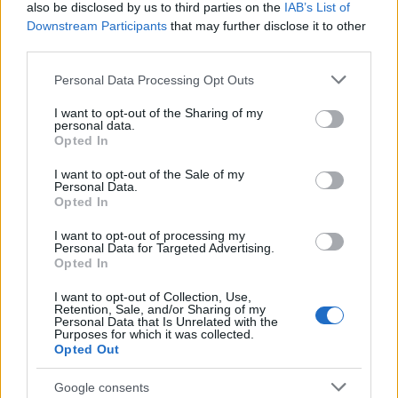
also be disclosed by us to third parties on the
IAB’s List of
okrevanja, brez kirurgije – le gladka koža brez odvečnih
Downstream Participants
that may further disclose it to other
centimetrov!
third parties.
Please note that this website/app uses one or more Google
Personal Data Processing Opt Outs
services and may gather and store information including but
not limited to your visit or usage behaviour. You may click to
I want to opt-out of the Sharing of my
personal data.
grant or deny consent to Google and its third-party tags to
Opted In
use your data for below specified purposes in below Google
consent section.
I want to opt-out of the Sale of my
Personal Data.
Opted In
I want to opt-out of processing my
Personal Data for Targeted Advertising.
Opted In
I want to opt-out of Collection, Use,
Retention, Sale, and/or Sharing of my
Personal Data that Is Unrelated with the
Purposes for which it was collected.
Opted Out
Google consents