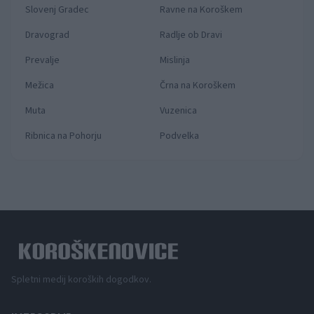
Slovenj Gradec
Ravne na Koroškem
Dravograd
Radlje ob Dravi
Prevalje
Mislinja
Mežica
Črna na Koroškem
Muta
Vuzenica
Ribnica na Pohorju
Podvelka
Spletni medij koroških dogodkov.