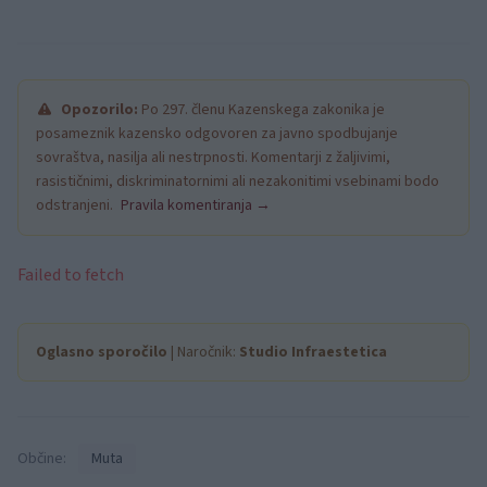
Opozorilo:
Po 297. členu Kazenskega zakonika je
posameznik kazensko odgovoren za javno spodbujanje
sovraštva, nasilja ali nestrpnosti. Komentarji z žaljivimi,
rasističnimi, diskriminatornimi ali nezakonitimi vsebinami bodo
odstranjeni.
Pravila komentiranja →
Failed to fetch
Oglasno sporočilo
| Naročnik:
Studio Infraestetica
Občine:
Muta