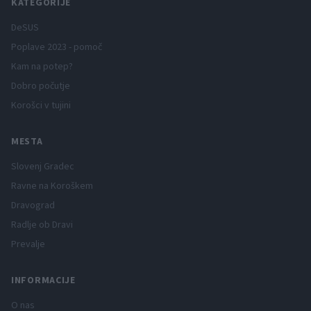
KATEGORIJE
DeSUS
Poplave 2023 - pomoč
Kam na potep?
Dobro počutje
Korošci v tujini
MESTA
Slovenj Gradec
Ravne na Koroškem
Dravograd
Radlje ob Dravi
Prevalje
INFORMACIJE
O nas