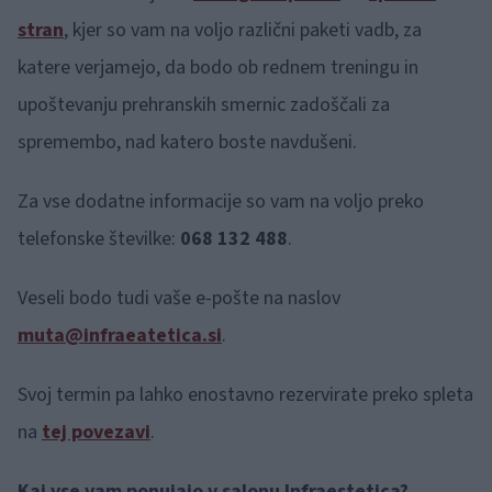
stran
, kjer so vam na voljo različni paketi vadb, za
katere verjamejo, da bodo ob rednem treningu in
upoštevanju prehranskih smernic zadoščali za
spremembo, nad katero boste navdušeni.
Za vse dodatne informacije so vam na voljo preko
telefonske številke:
068 132 488
.
Veseli bodo tudi vaše e-pošte na naslov
muta@infraeatetica.si
.
Svoj termin pa lahko enostavno rezervirate preko spleta
na
tej povezavi
.
Kaj vse vam ponujajo v salonu Infraestetica?