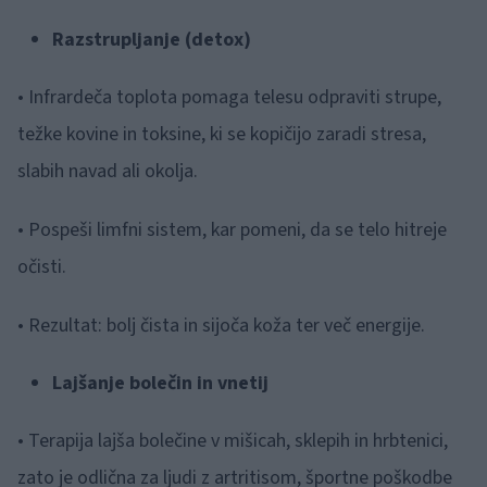
Razstrupljanje (detox)
• Infrardeča toplota pomaga telesu odpraviti strupe,
težke kovine in toksine, ki se kopičijo zaradi stresa,
slabih navad ali okolja.
• Pospeši limfni sistem, kar pomeni, da se telo hitreje
očisti.
• Rezultat: bolj čista in sijoča koža ter več energije.
Lajšanje bolečin in vnetij
• Terapija lajša bolečine v mišicah, sklepih in hrbtenici,
zato je odlična za ljudi z artritisom, športne poškodbe