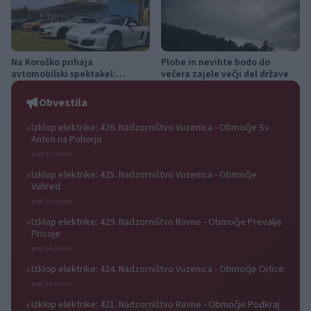
Na Koroško prihaja
Plohe in nevihte bodo do
avtomobilski spektakel:
večera zajele večji del države
Rohnenje motorjev, dvoboji na
progah in atraktivni Car Meet
Obvestila
Izklop elektrike: 426. Nadzorništvo Vuzenica - Območje Sv.
⚡
Anton na Pohorju
pred 14 urami
Izklop elektrike: 425. Nadzorništvo Vuzenica - Območje
⚡
Vuhred
pred 14 urami
Izklop elektrike: 429. Nadzorništvo Ravne - Območje Prevalje
⚡
Prisoje
pred 14 urami
Izklop elektrike: 424. Nadzorništvo Vuzenica - Območje Orlice
⚡
pred 14 urami
Izklop elektrike: 421. Nadzorništvo Ravne - Območje Podkraj
⚡